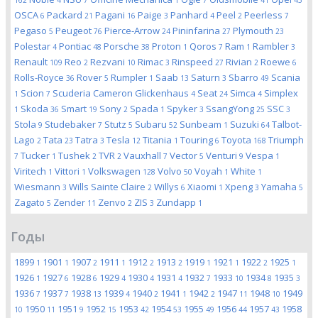
162
4
7
1
7
41
45
OSCA
Packard
Pagani
Paige
Panhard
Peel
Peerless
6
21
16
3
4
2
7
Pegaso
Peugeot
Pierce-Arrow
Pininfarina
Plymouth
5
76
24
27
23
Polestar
Pontiac
Porsche
Proton
Qoros
Ram
Rambler
4
48
38
1
7
1
3
Renault
Reo
Rezvani
Rimac
Rinspeed
Rivian
Roewe
109
2
10
3
27
2
6
Rolls-Royce
Rover
Rumpler
Saab
Saturn
Sbarro
Scania
36
5
1
13
3
49
Scion
Scuderia Cameron Glickenhaus
Seat
Simca
Simplex
1
7
4
24
4
Skoda
Smart
Sony
Spada
Spyker
SsangYong
SSC
1
36
19
2
1
3
25
3
Stola
Studebaker
Stutz
Subaru
Sunbeam
Suzuki
Talbot-
9
7
5
52
1
64
Lago
Tata
Tatra
Tesla
Titania
Touring
Toyota
Triumph
2
23
3
12
1
6
168
Tucker
Tushek
TVR
Vauxhall
Vector
Venturi
Vespa
7
1
2
2
7
5
9
1
Viritech
Vittori
Volkswagen
Volvo
Voyah
White
1
1
128
50
1
1
Wiesmann
Wills Sainte Claire
Willys
Xiaomi
Xpeng
Yamaha
3
2
6
1
3
5
Zagato
Zender
Zenvo
ZIS
Zundapp
5
11
2
3
1
Годы
1899
1901
1907
1911
1912
1913
1919
1921
1922
1925
1
1
2
1
2
2
1
1
2
1
1926
1927
1928
1929
1930
1931
1932
1933
1934
1935
1
6
6
4
4
4
7
10
8
3
1936
1937
1938
1939
1940
1941
1942
1947
1948
1949
7
7
13
4
2
1
2
11
10
1950
1951
1952
1953
1954
1955
1956
1957
1958
10
11
9
15
42
53
49
44
43