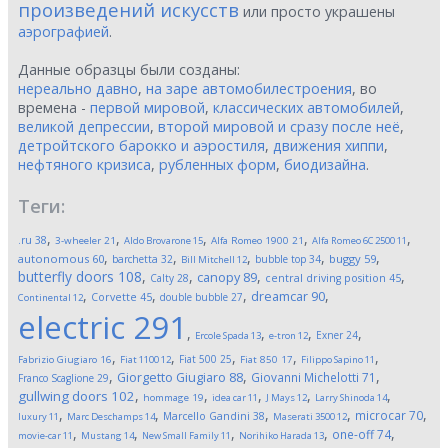
произведений искусств
или просто украшены
аэрографией
.
Данные образцы были созданы:
нереально давно
,
на заре автомобилестроения
, во
времена -
первой мировой
,
классических автомобилей
,
великой депрессии
,
второй мировой и сразу после неё
,
детройтского барокко и аэростиля
,
движения хиппи
,
нефтяного кризиса
,
рубленных форм
,
биодизайна
.
Теги:
,
,
,
,
,
.ru
38
3-wheeler
21
Aldo Brovarone
15
Alfa Romeo 1900
21
Alfa Romeo 6C 2500
11
,
,
,
,
,
autonomous
60
buggy
59
barchetta
32
bubble top
34
Bill Mitchell
12
butterfly doors
108
,
,
,
,
canopy
89
Calty
28
central driving position
45
,
,
,
,
dreamcar
90
Corvette
45
double bubble
27
Continental
12
electric
291
,
,
,
,
Exner
24
Ercole Spada
13
e-tron
12
,
,
,
,
,
Fiat 500
25
Fabrizio Giugiaro
16
Fiat 1100
12
Fiat 850
17
Filippo Sapino
11
,
,
,
Giorgetto Giugiaro
88
Giovanni Michelotti
71
Franco Scaglione
29
,
,
,
,
,
gullwing doors
102
hommage
19
idea car
11
J Mays
12
Larry Shinoda
14
,
,
,
,
,
microcar
70
Marcello Gandini
38
luxury
11
Marc Deschamps
14
Maserati 3500
12
,
,
,
,
,
one-off
74
movie-car
11
Mustang
14
New Small Family
11
Norihiko Harada
13