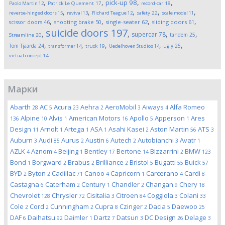
,
,
,
,
pick-up
98
Paolo Martin
12
Patrick Le Quement
17
record-car
18
,
,
,
,
,
reverse-hinged doors
15
revival
13
Richard Teague
12
safety
22
scale model
11
,
,
,
,
scissor doors
46
shooting brake
50
single-seater
62
sliding doors
61
suicide doors
197
,
,
,
,
supercar
78
tandem
25
Streamline
20
,
,
,
,
,
Tom Tjaarda
24
ugly
25
transformer
14
truck
19
Uedelhoven Studios
14
virtual concept
14
Марки
Abarth
AC
Acura
Aehra
AeroMobil
Aiways
Alfa Romeo
28
5
23
2
3
4
Alpine
Alvis
American Motors
Apollo
Apperson
Ares
136
10
1
16
5
1
Design
Arnolt
Artega
ASA
Asahi Kasei
Aston Martin
ATS
11
1
1
1
2
56
3
Auburn
Audi
Aurus
Austin
Autech
Autobianchi
Avatr
3
85
2
6
2
3
1
AZLK
Aznom
Beijing
Bentley
Bertone
Bizzarrini
BMW
4
4
1
17
14
2
123
Bond
Borgward
Brabus
Brilliance
Bristol
Bugatti
Buick
1
2
2
2
5
55
57
BYD
Byton
Cadillac
Canoo
Capricorn
Carcerano
Cardi
2
2
71
4
1
4
8
Castagna
Caterham
Century
Chandler
Changan
Chery
6
2
1
2
9
18
Chevrolet
Chrysler
Cisitalia
Citroen
Coggiola
Colani
128
72
3
84
3
33
Cole
Cord
Cunningham
Cupra
Czinger
Dacia
Daewoo
2
2
2
8
2
5
25
DAF
Daihatsu
Daimler
Dartz
Datsun
DC Design
Delage
6
92
1
7
3
26
3