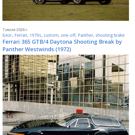
7 июля 2026 г.
Блог
,
Ferrari
,
1970s
,
custom
,
one-off
,
Panther
,
shooting brake
Ferrari 365 GTB/4 Daytona Shooting Break by
Panther Westwinds (1972)