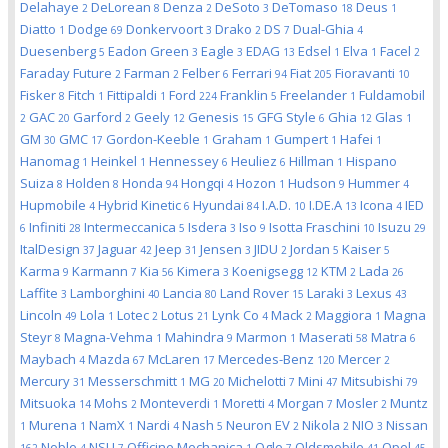
Delahaye
DeLorean
Denza
DeSoto
DeTomaso
Deus
2
8
2
3
18
1
Diatto
Dodge
Donkervoort
Drako
DS
Dual-Ghia
1
69
3
2
7
4
Duesenberg
Eadon Green
Eagle
EDAG
Edsel
Elva
Facel
5
3
3
13
1
1
2
Faraday Future
Farman
Felber
Ferrari
Fiat
Fioravanti
2
2
6
94
205
10
Fisker
Fitch
Fittipaldi
Ford
Franklin
Freelander
Fuldamobil
8
1
1
224
5
1
GAC
Garford
Geely
Genesis
GFG Style
Ghia
Glas
2
20
2
12
15
6
12
1
GM
GMC
Gordon-Keeble
Graham
Gumpert
Hafei
30
17
1
1
1
1
Hanomag
Heinkel
Hennessey
Heuliez
Hillman
Hispano
1
1
6
6
1
Suiza
Holden
Honda
Hongqi
Hozon
Hudson
Hummer
8
8
94
4
1
9
4
Hupmobile
Hybrid Kinetic
Hyundai
I.A.D.
I.DE.A
Icona
IED
4
6
84
10
13
4
Infiniti
Intermeccanica
Isdera
Iso
Isotta Fraschini
Isuzu
6
28
5
3
9
10
29
ItalDesign
Jaguar
Jeep
Jensen
JIDU
Jordan
Kaiser
37
42
31
3
2
5
5
Karma
Karmann
Kia
Kimera
Koenigsegg
KTM
Lada
9
7
56
3
12
2
26
Laffite
Lamborghini
Lancia
Land Rover
Laraki
Lexus
3
40
80
15
3
43
Lincoln
Lola
Lotec
Lotus
Lynk Co
Mack
Maggiora
Magna
49
1
2
21
4
2
1
Steyr
Magna-Vehma
Mahindra
Marmon
Maserati
Matra
8
1
9
1
58
6
Maybach
Mazda
McLaren
Mercedes-Benz
Mercer
4
67
17
120
2
Mercury
Messerschmitt
MG
Michelotti
Mini
Mitsubishi
31
1
20
7
47
79
Mitsuoka
Mohs
Monteverdi
Moretti
Morgan
Mosler
Muntz
14
2
1
4
7
2
Murena
NamX
Nardi
Nash
Neuron EV
Nikola
NIO
Nissan
1
1
1
4
5
2
2
3
Noble
NSU
Officine Mechanica
Ogle
Oldsmobile
Opel