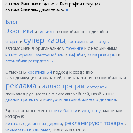
автомобильных изданиях. Биографии ведущих
автомобильных дизайнеров.
Блог
Экзотика
курьезы
автомобильного дизайна:
и
супер-кары
спорт-
и
,
кастомы
и
хот-роды
,
автомобили в оригинальном
тюнинге
и с необычными
микрокары
интерьерами
.
и
,
и
Электромобили
амфибии
.
автомобили-рекордсмены
Отмечены
креативный
подход к созданию
самодвижущихся экипажей, оригинальная автомобильная
реклама
иллюстрации
и
,
фотографы
, необычные
специализирующиеся на съемке автомобилей
дизайн-проекты
и
конкурсы автомобильного дизайна
.
Здесь нашлось место
шику-блеску
и
уродству
, машинам
которые:
рекламируют товары
летают
,
сделаны из дерева
,
,
снимаются в фильмах
, получили статус