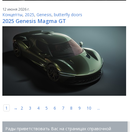
12 июня 2026 г.
Концепты
,
2025
,
Genesis
,
butterfly doors
2025 Genesis Magma GT
1
→
2
3
4
5
6
7
8
9
10
...
Рады приветствовать Вас на страницах справочной