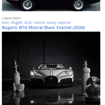
1 июля 2026 г.
Блог
,
Bugatti
,
2026
,
custom
,
luxury
,
supercar
Bugatti W16 Mistral Blanc Eternel (2026)