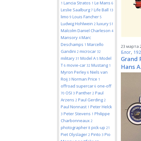
Lancia Stratos
Le Mans
1
1
6
Leslie Saalburg
Life Ball
7
13
limo
Louis Fancher
9
5
Ludwig Hohlwein
luxury
2
51
Malcolm Daniel Charleson
4
Mansory
Marc
4
Deschamps
Marcello
1
23 марта 2
Gandini
microcar
Блог
,
192
2
32
Grand P
military
Model A
Model
31
5
T
movie-car
Mustang
Hans A
6
32
1
Myron Perley
Niels van
6
Roij
Norman Price
3
1
offroad supercar
one-off
6
OSI
Panther
Paul
70
3
2
Arzens
Paul Gerding
2
2
Paul Nonnast
Peter Helck
1
Peter Stevens
Philippe
3
1
Charbonneaux
2
photographer
pick-up
8
21
Piet Olyslager
Pinto
Pio
2
3