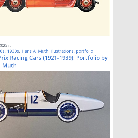
025 г.
0s
,
1930s
,
Hans A. Muth
,
illustrations
,
portfolio
rix Racing Cars (1921-1939): Portfolio by
. Muth