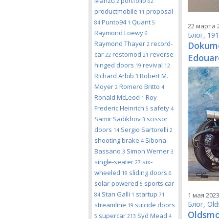
Manzu
portfolio
2
62
productmobile
proposal
11
Punto94
Quant
84
1
5
22 марта 2
Raymond Loewy
6
Блог
,
191
Raymond Thayer
record-
Dokume
2
car
restomod
reverse-
22
21
Edoua
hinged doors
revival
19
12
Richard Arbib
Robert M.
3
Moyer
Romero Britto
2
4
Ronald McLeod
Roy
1
Frederic Heinrich
safety
5
4
Samir Sadikhov
scissor
3
doors
Sergio Sartorelli
14
2
shooting brake
Sibona-
4
Bassano
Simon Werner
3
3
single-seater
six-
27
wheeled
sliding doors
19
6
solar-powered
sports car
5
Stan Galli
startup
1 мая 2023
84
1
71
Блог
,
Old
streamline
suicide doors
19
Oldsmo
supercar
Syd Mead
5
213
4