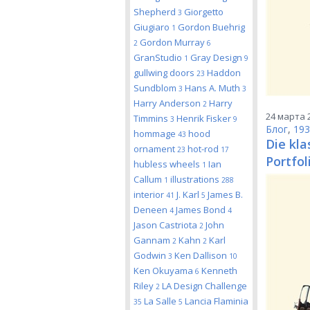
Shepherd
Giorgetto
3
Giugiaro
Gordon Buehrig
1
Gordon Murray
2
6
GranStudio
Gray Design
1
9
gullwing doors
Haddon
23
Sundblom
Hans A. Muth
3
3
Harry Anderson
Harry
2
24 марта 2
Timmins
Henrik Fisker
3
9
Блог
,
193
hommage
hood
43
Die kla
ornament
hot-rod
23
17
Portfol
hubless wheels
Ian
1
Callum
illustrations
1
288
interior
J. Karl
James B.
41
5
Deneen
James Bond
4
4
Jason Castriota
John
2
Gannam
Kahn
Karl
2
2
Godwin
Ken Dallison
3
10
Ken Okuyama
Kenneth
6
Riley
LA Design Challenge
2
La Salle
Lancia Flaminia
35
5