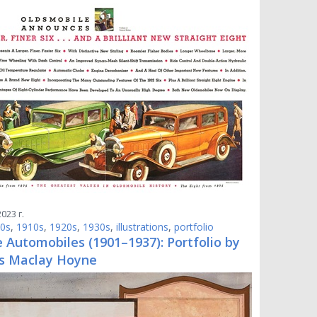
023 г.
0s
,
1910s
,
1920s
,
1930s
,
illustrations
,
portfolio
 Automobiles (1901–1937): Portfolio by
 Maclay Hoyne