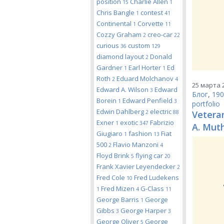
position
Charlie Allen
15
1
Chris Bangle
contest
1
41
Continental
Corvette
1
11
Cozzy Graham
creo-car
2
22
curious
custom
36
129
diamond layout
Donald
2
Gardner
Earl Horter
Ed
1
1
Roth
Eduard Molchanov
2
4
25 марта 2
Edward A. Wilson
Edward
3
Блог
,
190
Borein
Edward Penfield
1
3
portfolio
Edwin Dahlberg
electric
2
88
Veteran
Exner
exotic
Fabrizio
1
347
A. Mut
Giugiaro
fashion
Fiat
1
13
500
Flavio Manzoni
2
4
Floyd Brink
flying car
5
20
Frank Xavier Leyendecker
2
Fred Cole
Fred Ludekens
10
Fred Mizen
G-Class
1
4
11
George Barris
George
1
Gibbs
George Harper
3
3
George Oliver
George
5