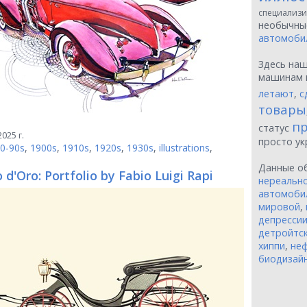
специализи
необычн
автомоби
Здесь на
машинам 
летают
,
с
товары
пр
статус
025 г.
просто у
0-90s
,
1900s
,
1910s
,
1920s
,
1930s
,
illustrations
,
Данные о
 d'Oro: Portfolio by Fabio Luigi Rapi
нереальн
автомоби
мировой
,
депресси
детройтск
хиппи
,
неф
биодизай