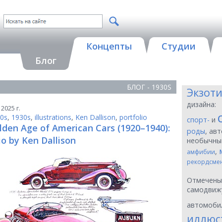
Концепты
Студии
Блог
БЛОГ - 1930S
Экзот
дизайна:
2025 г.
0s
,
1930s
,
illustrations
,
Ken Dallison
,
portfolio
спорт-
и
lden Age of American Cars (1920–1940):
роды
, ав
io by Ken Dallison
необычн
,
амфибии
рекордсме
Отмечен
самодвиж
автомоби
иллюс