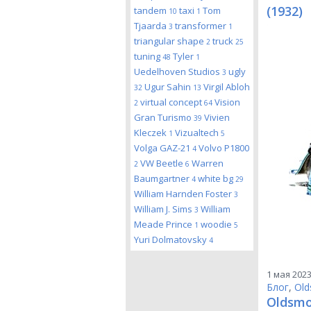
(1932)
tandem
taxi
Tom
10
1
Tjaarda
transformer
3
1
triangular shape
truck
2
25
tuning
Tyler
48
1
Uedelhoven Studios
ugly
3
Ugur Sahin
Virgil Abloh
32
13
virtual concept
Vision
2
64
Gran Turismo
Vivien
39
Kleczek
Vizualtech
1
5
Volga GAZ-21
Volvo P1800
4
VW Beetle
Warren
2
6
Baumgartner
white bg
4
29
William Harnden Foster
3
William J. Sims
William
3
Meade Prince
woodie
1
5
Yuri Dolmatovsky
4
1 мая 2023
Блог
,
Old
Oldsmo