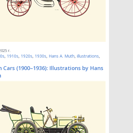
025 г.
0s
,
1910s
,
1920s
,
1930s
,
Hans A. Muth
,
illustrations
,
 Cars (1900–1936): Illustrations by Hans
h