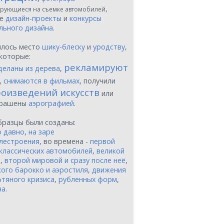
,
рующиеся на съемке автомобилей
ые
дизайн-проекты
и
конкурсы
льного дизайна
.
шлось место
шику-блеску
и
уродству
,
которые:
рекламируют
деланы из дерева
,
,
снимаются в фильмах
, получили
оизведений искусств
или
крашены
аэрографией
.
бразцы были созданы:
о давно
,
на заре
лестроения
, во времена -
первой
классических автомобилей
,
великой
и
,
второй мировой и сразу после неё
,
ого барокко и аэростиля
,
движения
тяного кризиса
,
рубленных форм
,
на
.