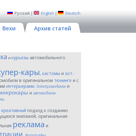
Русский
|
English
|
Deutsch
Вехи
Архив статей
ика
курьезы
автомобильного
и
супер-кары
,
кастомы
и
хот-
томобили в оригинальном
тюнинге
и с
ыми
интерьерами
.
и
Электромобили
микрокары
и
автомобили-
.
ны
ы
креативный
подход к созданию
ущихся экипажей, оригинальная
реклама
льная
и
трации
,
фотографы