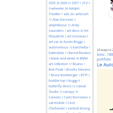
2025
2026
2027
2CV
28
23
1
3
3-wheeler
Adolph
28
Treidler
ads
airbrush
7
283
Alan Derosier
12
2
amphibious
Andy
13
Saunders
art deco
Art
1
29
Fitzpatrick
art nouveau
2
5
art-car
Austin Briggs
40
1
autonomous
barchetta
13
7
26 марта 2
batmobile
Bernd Reuters
11
Блог
,
188
black-and-white
BMW
3
45
portfolio
art collection
Boano
Le Auto
17
1
Bob Peak
Brooks Stevens
1
Bruce Bomberger
BTTF
7
1
2
bubble top
buggy
5
9
butterfly doors
Camal
52
Studio
canopy
13
19
Caresto
Carlo Borromeo
2
4
cat-mobile
Cecil
3
Chichester
central driving
2