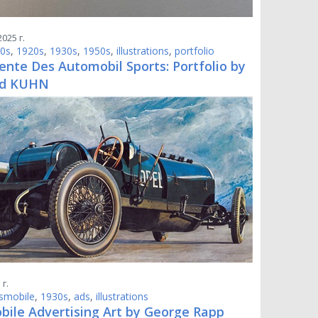
025 г.
0s
,
1920s
,
1930s
,
1950s
,
illustrations
,
portfolio
nte Des Automobil Sports: Portfolio by
rd KUHN
 г.
smobile
,
1930s
,
ads
,
illustrations
bile Advertising Art by George Rapp