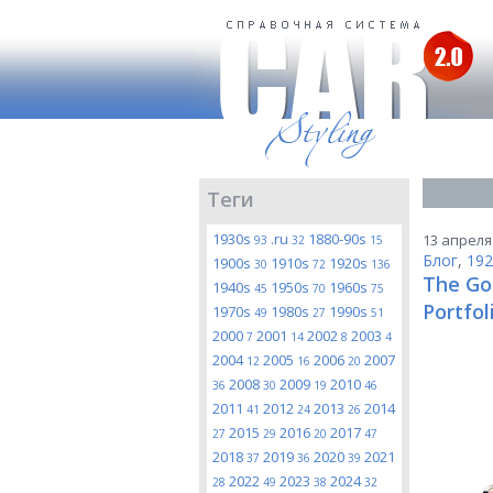
Теги
1930s
.ru
1880-90s
13 апреля 
93
32
15
Блог
,
192
1900s
1910s
1920s
30
72
136
The Go
1940s
1950s
1960s
45
70
75
Portfol
1970s
1980s
1990s
49
27
51
2000
2001
2002
2003
7
14
8
4
2004
2005
2006
2007
12
16
20
2008
2009
2010
36
30
19
46
2011
2012
2013
2014
41
24
26
2015
2016
2017
27
29
20
47
2018
2019
2020
2021
37
36
39
2022
2023
2024
28
49
38
32