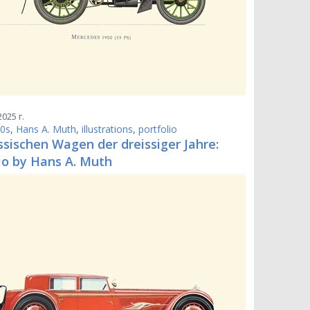
025 г.
0s
,
Hans A. Muth
,
illustrations
,
portfolio
ssischen Wagen der dreissiger Jahre:
io by Hans A. Muth