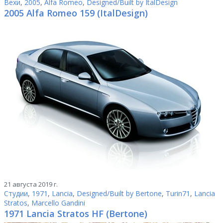
Вехи
,
2005
,
Alfa Romeo
,
Designed/Built by ItalDesign
2005 Alfa Romeo 159 (ItalDesign)
21 августа 2019 г.
Студии
,
1971
,
Lancia
,
Designed/Built by Bertone
,
Turin71
,
Lancia
Stratos
,
Marcello Gandini
1971 Lancia Stratos HF (Bertone)