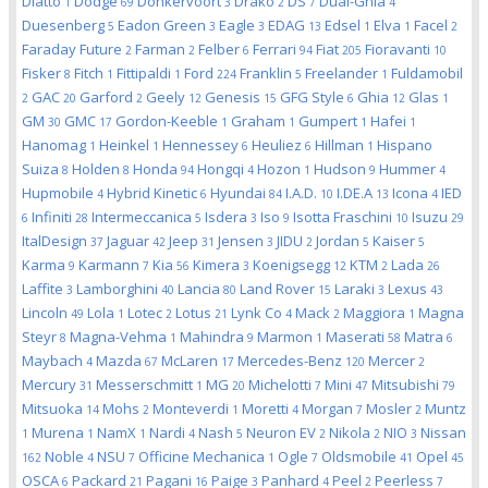
Diatto
Dodge
Donkervoort
Drako
DS
Dual-Ghia
1
69
3
2
7
4
Duesenberg
Eadon Green
Eagle
EDAG
Edsel
Elva
Facel
5
3
3
13
1
1
2
Faraday Future
Farman
Felber
Ferrari
Fiat
Fioravanti
2
2
6
94
205
10
Fisker
Fitch
Fittipaldi
Ford
Franklin
Freelander
Fuldamobil
8
1
1
224
5
1
GAC
Garford
Geely
Genesis
GFG Style
Ghia
Glas
2
20
2
12
15
6
12
1
GM
GMC
Gordon-Keeble
Graham
Gumpert
Hafei
30
17
1
1
1
1
Hanomag
Heinkel
Hennessey
Heuliez
Hillman
Hispano
1
1
6
6
1
Suiza
Holden
Honda
Hongqi
Hozon
Hudson
Hummer
8
8
94
4
1
9
4
Hupmobile
Hybrid Kinetic
Hyundai
I.A.D.
I.DE.A
Icona
IED
4
6
84
10
13
4
Infiniti
Intermeccanica
Isdera
Iso
Isotta Fraschini
Isuzu
6
28
5
3
9
10
29
ItalDesign
Jaguar
Jeep
Jensen
JIDU
Jordan
Kaiser
37
42
31
3
2
5
5
Karma
Karmann
Kia
Kimera
Koenigsegg
KTM
Lada
9
7
56
3
12
2
26
Laffite
Lamborghini
Lancia
Land Rover
Laraki
Lexus
3
40
80
15
3
43
Lincoln
Lola
Lotec
Lotus
Lynk Co
Mack
Maggiora
Magna
49
1
2
21
4
2
1
Steyr
Magna-Vehma
Mahindra
Marmon
Maserati
Matra
8
1
9
1
58
6
Maybach
Mazda
McLaren
Mercedes-Benz
Mercer
4
67
17
120
2
Mercury
Messerschmitt
MG
Michelotti
Mini
Mitsubishi
31
1
20
7
47
79
Mitsuoka
Mohs
Monteverdi
Moretti
Morgan
Mosler
Muntz
14
2
1
4
7
2
Murena
NamX
Nardi
Nash
Neuron EV
Nikola
NIO
Nissan
1
1
1
4
5
2
2
3
Noble
NSU
Officine Mechanica
Ogle
Oldsmobile
Opel
162
4
7
1
7
41
45
OSCA
Packard
Pagani
Paige
Panhard
Peel
Peerless
6
21
16
3
4
2
7