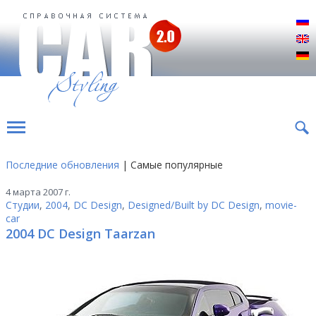
Р
E
D
Последние обновления
| Самые популярные
4 марта 2007 г.
Студии
,
2004
,
DC Design
,
Designed/Built by DC Design
,
movie-
car
2004 DC Design Taarzan