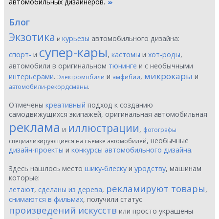
автомобильных дизайнеров.
Блог
Экзотика
курьезы
автомобильного дизайна:
и
супер-кары
спорт-
и
,
кастомы
и
хот-роды
,
автомобили в оригинальном
тюнинге
и с необычными
микрокары
интерьерами
.
и
,
и
Электромобили
амфибии
.
автомобили-рекордсмены
Отмечены
креативный
подход к созданию
самодвижущихся экипажей, оригинальная автомобильная
реклама
иллюстрации
и
,
фотографы
, необычные
специализирующиеся на съемке автомобилей
дизайн-проекты
и
конкурсы автомобильного дизайна
.
Здесь нашлось место
шику-блеску
и
уродству
, машинам
которые:
рекламируют товары
летают
,
сделаны из дерева
,
,
снимаются в фильмах
, получили статус
произведений искусств
или просто украшены