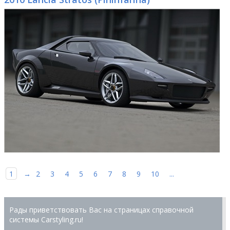
1
→
2
3
4
5
6
7
8
9
10
...
Рады приветствовать Вас на страницах справочной
системы Сarstyling.ru!