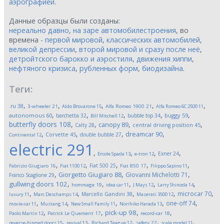
аэрографией
.
Данные образцы были созданы:
нереально давно
,
на заре автомобилестроения
, во
времена -
первой мировой
,
классических автомобилей
,
великой депрессии
,
второй мировой и сразу после неё
,
детройтского барокко и аэростиля
,
движения хиппи
,
нефтяного кризиса
,
рубленных форм
,
биодизайна
.
Теги:
,
,
,
,
,
.ru
38
3-wheeler
21
Aldo Brovarone
15
Alfa Romeo 1900
21
Alfa Romeo 6C 2500
11
,
,
,
,
,
autonomous
60
buggy
59
barchetta
32
bubble top
34
Bill Mitchell
12
butterfly doors
108
,
,
,
,
canopy
89
Calty
28
central driving position
45
,
,
,
,
dreamcar
90
Corvette
45
double bubble
27
Continental
12
electric
291
,
,
,
,
Exner
24
Ercole Spada
13
e-tron
12
,
,
,
,
,
Fiat 500
25
Fabrizio Giugiaro
16
Fiat 1100
12
Fiat 850
17
Filippo Sapino
11
,
,
,
Giorgetto Giugiaro
88
Giovanni Michelotti
71
Franco Scaglione
29
,
,
,
,
,
gullwing doors
102
hommage
19
idea car
11
J Mays
12
Larry Shinoda
14
,
,
,
,
,
microcar
70
Marcello Gandini
38
luxury
11
Marc Deschamps
14
Maserati 3500
12
,
,
,
,
,
one-off
74
movie-car
11
Mustang
14
New Small Family
11
Norihiko Harada
13
,
,
,
,
pick-up
98
Paolo Martin
12
Patrick Le Quement
17
record-car
18
,
,
,
,
,
reverse-hinged doors
15
revival
13
Richard Teague
12
safety
22
scale model
11