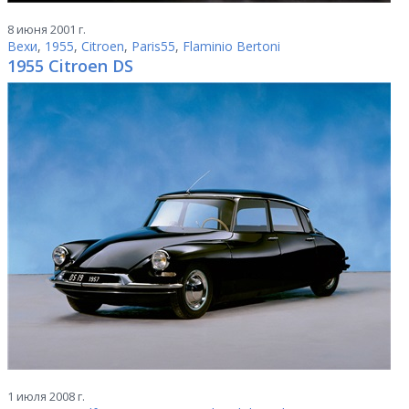
8 июня 2001 г.
Вехи
,
1955
,
Citroen
,
Paris55
,
Flaminio Bertoni
1955 Citroen DS
1 июля 2008 г.