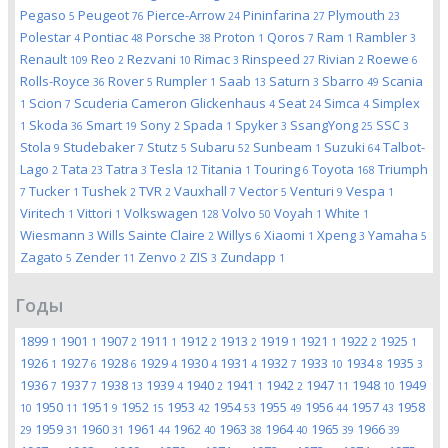
Pegaso
Peugeot
Pierce-Arrow
Pininfarina
Plymouth
5
76
24
27
23
Polestar
Pontiac
Porsche
Proton
Qoros
Ram
Rambler
4
48
38
1
7
1
3
Renault
Reo
Rezvani
Rimac
Rinspeed
Rivian
Roewe
109
2
10
3
27
2
6
Rolls-Royce
Rover
Rumpler
Saab
Saturn
Sbarro
Scania
36
5
1
13
3
49
Scion
Scuderia Cameron Glickenhaus
Seat
Simca
Simplex
1
7
4
24
4
Skoda
Smart
Sony
Spada
Spyker
SsangYong
SSC
1
36
19
2
1
3
25
3
Stola
Studebaker
Stutz
Subaru
Sunbeam
Suzuki
Talbot-
9
7
5
52
1
64
Lago
Tata
Tatra
Tesla
Titania
Touring
Toyota
Triumph
2
23
3
12
1
6
168
Tucker
Tushek
TVR
Vauxhall
Vector
Venturi
Vespa
7
1
2
2
7
5
9
1
Viritech
Vittori
Volkswagen
Volvo
Voyah
White
1
1
128
50
1
1
Wiesmann
Wills Sainte Claire
Willys
Xiaomi
Xpeng
Yamaha
3
2
6
1
3
5
Zagato
Zender
Zenvo
ZIS
Zundapp
5
11
2
3
1
Годы
1899
1901
1907
1911
1912
1913
1919
1921
1922
1925
1
1
2
1
2
2
1
1
2
1
1926
1927
1928
1929
1930
1931
1932
1933
1934
1935
1
6
6
4
4
4
7
10
8
3
1936
1937
1938
1939
1940
1941
1942
1947
1948
1949
7
7
13
4
2
1
2
11
10
1950
1951
1952
1953
1954
1955
1956
1957
1958
10
11
9
15
42
53
49
44
43
1959
1960
1961
1962
1963
1964
1965
1966
29
31
31
44
40
38
40
39
39