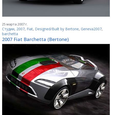
25 марта 2007 г.
Студии
,
2007
,
Fiat
,
Designed/Built by Bertone
,
Geneva2007
,
barchetta
2007 Fiat Barchetta (Bertone)