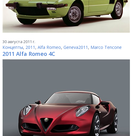
30 августа 2011 г.
Концепты
,
2011
,
Alfa Romeo
,
Geneva2011
,
Marco Tencone
2011 Alfa Romeo 4C