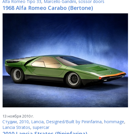
Alfa Romeo Tipo 33
,
Marcello Gandini
,
scissor doors
1968 Alfa Romeo Carabo (Bertone)
13 ноября 2010 г.
Студии
,
2010
,
Lancia
,
Designed/Built by Pininfarina
,
hommage
,
Lancia Stratos
,
supercar
2010 Lancia Stratos (Pininfarina)