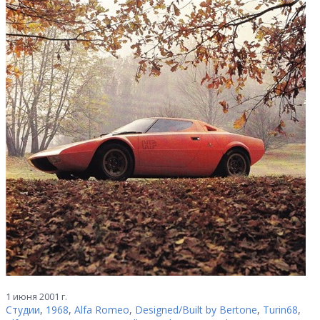
1 июня 2001 г.
Студии
,
1968
,
Alfa Romeo
,
Designed/Built by Bertone
,
Turin68
,