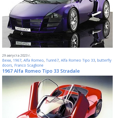
29 августа 2023 г.
Вехи
,
1967
,
Alfa Romeo
,
Turin67
,
Alfa Romeo Tipo 33
,
butterfly
doors
,
Franco Scaglione
1967 Alfa Romeo Tipo 33 Stradale