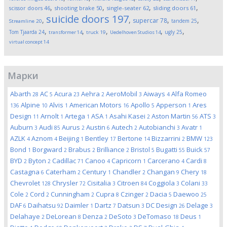
,
,
,
,
scissor doors
46
shooting brake
50
single-seater
62
sliding doors
61
suicide doors
197
,
,
,
,
supercar
78
tandem
25
Streamline
20
,
,
,
,
,
Tom Tjaarda
24
ugly
25
transformer
14
truck
19
Uedelhoven Studios
14
virtual concept
14
Марки
Abarth
AC
Acura
Aehra
AeroMobil
Aiways
Alfa Romeo
28
5
23
2
3
4
Alpine
Alvis
American Motors
Apollo
Apperson
Ares
136
10
1
16
5
1
Design
Arnolt
Artega
ASA
Asahi Kasei
Aston Martin
ATS
11
1
1
1
2
56
3
Auburn
Audi
Aurus
Austin
Autech
Autobianchi
Avatr
3
85
2
6
2
3
1
AZLK
Aznom
Beijing
Bentley
Bertone
Bizzarrini
BMW
4
4
1
17
14
2
123
Bond
Borgward
Brabus
Brilliance
Bristol
Bugatti
Buick
1
2
2
2
5
55
57
BYD
Byton
Cadillac
Canoo
Capricorn
Carcerano
Cardi
2
2
71
4
1
4
8
Castagna
Caterham
Century
Chandler
Changan
Chery
6
2
1
2
9
18
Chevrolet
Chrysler
Cisitalia
Citroen
Coggiola
Colani
128
72
3
84
3
33
Cole
Cord
Cunningham
Cupra
Czinger
Dacia
Daewoo
2
2
2
8
2
5
25
DAF
Daihatsu
Daimler
Dartz
Datsun
DC Design
Delage
6
92
1
7
3
26
3
Delahaye
DeLorean
Denza
DeSoto
DeTomaso
Deus
2
8
2
3
18
1