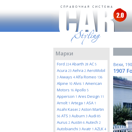
Марки
Ford
Abarth
AC
Вехи
,
19
224
28
5
1907 F
Acura
Aehra
AeroMobil
23
2
Aiways
Alfa Romeo
3
4
136
Alpine
Alvis
American
10
1
Motors
Apollo
16
5
Apperson
Ares Design
1
11
Arnolt
Artega
ASA
1
1
1
Asahi Kasei
Aston Martin
2
ATS
Auburn
Audi
56
3
3
85
Aurus
Austin
Autech
2
6
2
Autobianchi
Avatr
AZLK
3
1
4