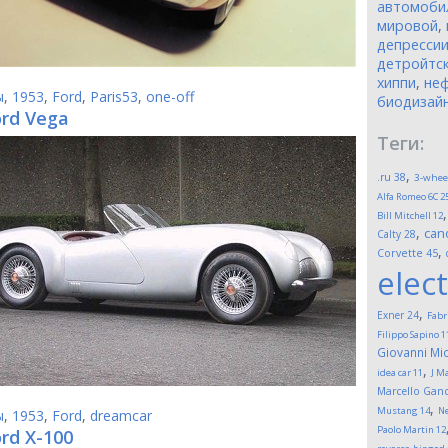
автомоби
мировой
,
депресси
детройтск
хиппи
,
неф
ы
,
1953
,
Ford
,
Paris53
,
one-off
биодизай
ord Vega
Теги:
,
.ru
38
3-whee
Alfa Romeo 6C 2
Bill Mitchell
12
,
can
Calty
28
,
Corvette
45
elect
,
Exner
24
Fabr
Filippo Sapino
1
Giovanni Mic
,
idea car
11
J M
Marcello Gand
,
Mustang
14
Ne
ы
,
1953
,
Ford
,
dreamcar
Paolo Martin
12
rd X-100