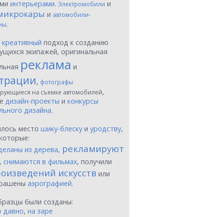
ыми
интерьерами
.
и
Электромобили
микрокары
и
автомобили-
.
ны
ы
креативный
подход к созданию
ущихся экипажей, оригинальная
реклама
льная
и
трации
,
фотографы
,
рующиеся на съемке автомобилей
ые
дизайн-проекты
и
конкурсы
льного дизайна
.
шлось место
шику-блеску
и
уродству
,
которые:
рекламируют
деланы из дерева
,
,
снимаются в фильмах
, получили
оизведений искусств
или
крашены
аэрографией
.
бразцы были созданы:
о давно
,
на заре