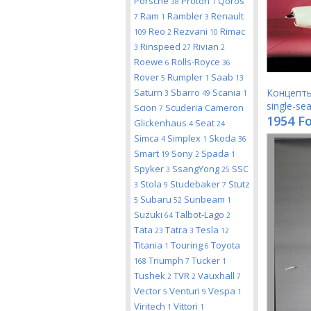
Porsche
Proton
Qoros
38
1
Ram
Rambler
Renault
7
1
3
Reo
Rezvani
Rimac
109
2
10
Rinspeed
Rivian
3
27
2
Roewe
Rolls-Royce
6
36
Rover
Rumpler
Saab
5
1
13
Saturn
Sbarro
Scania
Концепт
3
49
1
single-sea
Scion
Scuderia Cameron
7
1954 F
Glickenhaus
Seat
4
24
Simca
Simplex
Skoda
4
1
36
Smart
Sony
Spada
19
2
1
Spyker
SsangYong
SSC
3
25
Stola
Studebaker
Stutz
3
9
7
Subaru
Sunbeam
5
52
1
Suzuki
Talbot-Lago
64
2
Tata
Tatra
Tesla
23
3
12
Titania
Touring
Toyota
1
6
Triumph
Tucker
168
7
1
Tushek
TVR
Vauxhall
2
2
7
Vector
Venturi
Vespa
5
9
1
Viritech
Vittori
1
1