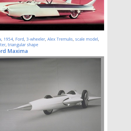
ы
,
1954
,
Ford
,
3-wheeler
,
Alex Tremulis
,
scale model
,
ter
,
triangular shape
ord Maxima