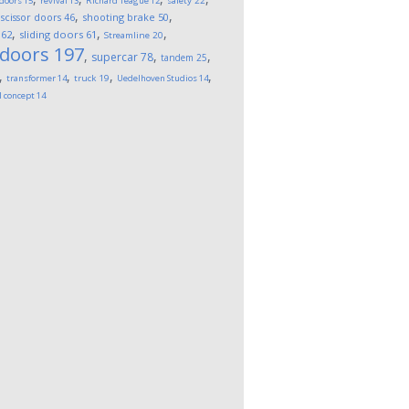
 doors
15
revival
13
Richard Teague
12
safety
22
,
,
,
scissor doors
46
shooting brake
50
,
,
,
62
sliding doors
61
Streamline
20
 doors
197
,
,
,
supercar
78
tandem
25
,
,
,
,
transformer
14
truck
19
Uedelhoven Studios
14
l concept
14