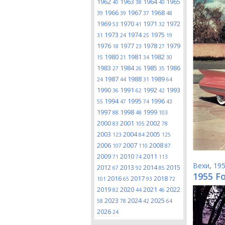
1962
1963
1964
1965
40
38
40
1966
1967
1968
39
39
37
48
1969
1970
1971
1972
53
41
32
1973
1974
1975
31
24
25
19
1976
1977
1978
1979
18
23
27
1980
1981
1982
15
21
34
30
1983
1984
1985
1986
27
26
35
1987
1988
1989
24
44
31
64
1990
1991
1992
1993
36
62
42
1994
1995
1996
55
47
74
43
1997
1998
1999
88
48
103
2000
2001
2002
83
105
78
2003
2004
2005
123
84
125
2006
2007
2008
107
110
87
2009
2010
2011
71
74
113
Вехи
,
19
2012
2013
2014
2015
67
92
85
1955 F
2016
2017
2018
101
65
93
72
2019
2020
2021
2022
82
44
46
2023
2024
2025
58
78
42
64
2026
24