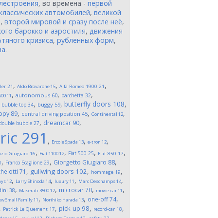
лестроения
, во времена -
первой
классических автомобилей
,
великой
и
,
второй мировой и сразу после неё
,
ого барокко и аэростиля
,
движения
тяного кризиса
,
рубленных форм
,
на
.
,
,
,
ler
21
Aldo Brovarone
15
Alfa Romeo 1900
21
,
,
,
autonomous
60
barchetta
32
500
11
,
,
,
butterfly doors
108
,
buggy
59
bubble top
34
,
,
,
opy
89
central driving position
45
Continental
12
,
,
dreamcar
90
double bubble
27
ric
291
,
,
,
Ercole Spada
13
e-tron
12
,
,
,
,
Fiat 500
25
izio Giugiaro
16
Fiat 1100
12
Fiat 850
17
,
,
,
Giorgetto Giugiaro
88
Franco Scaglione
29
1
,
,
,
gullwing doors
102
helotti
71
hommage
19
,
,
,
,
ays
12
Larry Shinoda
14
luxury
11
Marc Deschamps
14
,
,
,
,
microcar
70
ini
38
Maserati 3500
12
movie-car
11
,
,
,
one-off
74
w Small Family
11
Norihiko Harada
13
,
,
,
,
pick-up
98
Patrick Le Quement
17
record-car
18
,
,
,
,