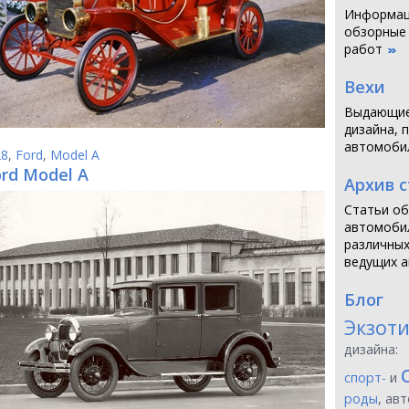
Информаци
обзорные
работ
Вехи
Выдающие
дизайна, 
автомоби
28
,
Ford
,
Model A
ord Model A
Архив 
Статьи об
автомобил
различных
ведущих а
Блог
Экзот
дизайна:
спорт-
и
роды
, ав