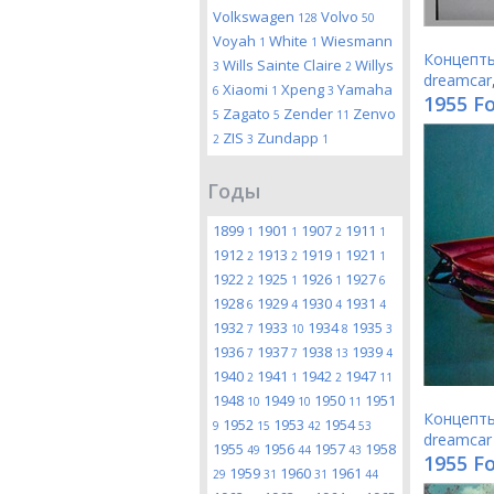
Volkswagen
Volvo
128
50
Voyah
White
Wiesmann
1
1
Концепт
Wills Sainte Claire
Willys
3
2
dreamcar
Xiaomi
Xpeng
Yamaha
6
1
3
1955 F
Zagato
Zender
Zenvo
5
5
11
ZIS
Zundapp
2
3
1
Годы
1899
1901
1907
1911
1
1
2
1
1912
1913
1919
1921
2
2
1
1
1922
1925
1926
1927
2
1
1
6
1928
1929
1930
1931
6
4
4
4
1932
1933
1934
1935
7
10
8
3
1936
1937
1938
1939
7
7
13
4
1940
1941
1942
1947
2
1
2
11
1948
1949
1950
1951
10
10
11
Концепт
1952
1953
1954
9
15
42
53
dreamcar
1955
1956
1957
1958
49
44
43
1955 F
1959
1960
1961
29
31
31
44