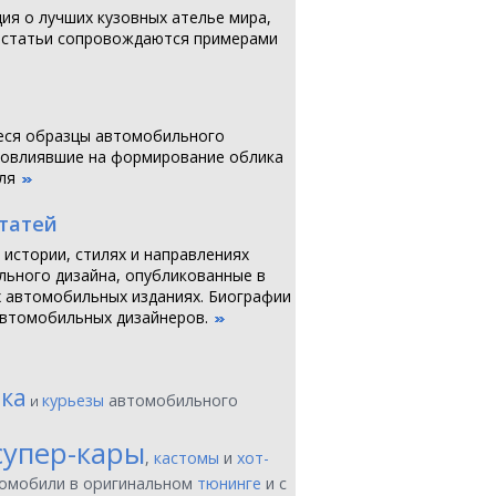
я о лучших кузовных ателье мира,
 статьи сопровождаются примерами
ся образцы автомобильного
повлиявшие на формирование облика
ля
статей
 истории, стилях и направлениях
ьного дизайна, опубликованные в
 автомобильных изданиях. Биографии
втомобильных дизайнеров.
ика
курьезы
автомобильного
и
супер-кары
,
кастомы
и
хот-
томобили в оригинальном
тюнинге
и с