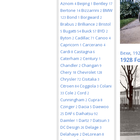
Aznom
Beijing
Bentley
4
1
17
Bertone
Bizzarrini
BMW
14
2
Bond
Borgward
123
1
2
Brabus
Brilliance
Bristol
2
2
Bugatti
Buick
BYD
5
54
57
2
Byton
Cadillac
Canoo
2
71
4
Capricorn
Carcerano
1
4
Cardi
Castagna
8
6
Вехи
,
19
Caterham
Century
1928 F
2
1
Chandler
Changan
2
9
Chery
Chevrolet
18
128
Chrysler
Cisitalia
72
3
Citroen
Coggiola
Colani
84
3
Cole
Cord
33
2
2
Cunningham
Cupra
2
8
Czinger
Dacia
Daewoo
2
5
DAF
Daihatsu
25
6
92
Daimler
Dartz
Datsun
1
7
3
DC Design
Delage
26
3
Delahaye
DeLorean
2
8