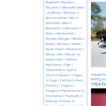
Maybach
Mazda
4
67
McLaren
Mercedes-Benz
17
Mercer
Mercury
120
2
31
Messerschmitt
MG
1
20
Michelotti
Mini
7
47
Mitsubishi
Mitsuoka
79
14
Mohs
Monteverdi
2
1
Moretti
Morgan
Mosler
4
7
2
Muntz
Murena
NamX
1
1
1
Nardi
Nash
Neuron EV
4
5
2
Nikola
NIO
Nissan
2
3
162
Noble
NSU
Officine
4
7
Mechanica
Ogle
1
7
Oldsmobile
Opel
41
45
Концепт
OSCA
Packard
Pagani
6
21
driving po
Paige
Panhard
Peel
16
3
4
2
1954 F
Peerless
Pegaso
7
5
Peugeot
Pierce-Arrow
76
24
Pininfarina
Plymouth
27
23
Polestar
Pontiac
4
48