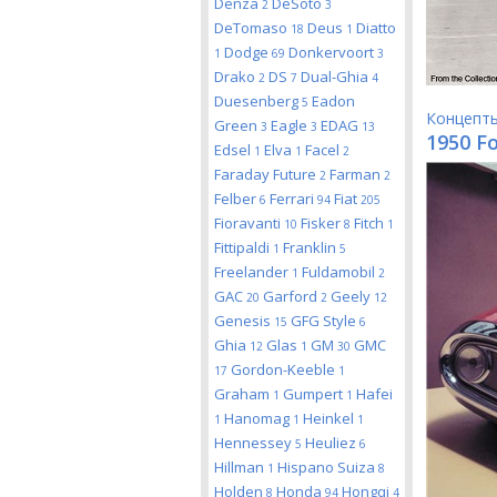
Denza
DeSoto
2
3
DeTomaso
Deus
Diatto
18
1
Dodge
Donkervoort
1
69
3
Drako
DS
Dual-Ghia
2
7
4
Duesenberg
Eadon
5
Концепт
Green
Eagle
EDAG
3
3
13
1950 F
Edsel
Elva
Facel
1
1
2
Faraday Future
Farman
2
2
Felber
Ferrari
Fiat
6
94
205
Fioravanti
Fisker
Fitch
10
8
1
Fittipaldi
Franklin
1
5
Freelander
Fuldamobil
1
2
GAC
Garford
Geely
20
2
12
Genesis
GFG Style
15
6
Ghia
Glas
GM
GMC
12
1
30
Gordon-Keeble
17
1
Graham
Gumpert
Hafei
1
1
Hanomag
Heinkel
1
1
1
Hennessey
Heuliez
5
6
Hillman
Hispano Suiza
1
8
Holden
Honda
Hongqi
8
94
4