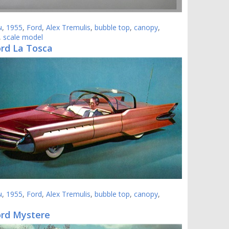
ы
,
1955
,
Ford
,
Alex Tremulis
,
bubble top
,
canopy
,
,
scale model
ord La Tosca
ы
,
1955
,
Ford
,
Alex Tremulis
,
bubble top
,
canopy
,
ord Mystere