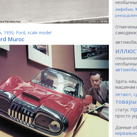
необычн
,
амфибии
рекордсме
Отмечен
ы
,
1950
,
Ford
,
scale model
самодвиж
ord Muroc
автомоби
иллюс
специализи
необычн
автомоби
Здесь на
машинам 
летают
,
с
товары
пр
статус
просто у
Данные о
нереальн