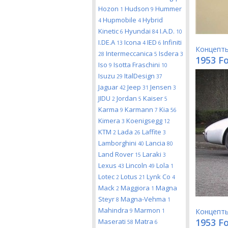
Hozon
Hudson
Hummer
1
9
Hupmobile
Hybrid
4
4
Kinetic
Hyundai
I.A.D.
6
84
10
I.DE.A
Icona
IED
Infiniti
13
4
6
Концепт
Intermeccanica
Isdera
28
5
3
1953 F
Iso
Isotta Fraschini
9
10
Isuzu
ItalDesign
29
37
Jaguar
Jeep
Jensen
42
31
3
JIDU
Jordan
Kaiser
2
5
5
Karma
Karmann
Kia
9
7
56
Kimera
Koenigsegg
3
12
KTM
Lada
Laffite
2
26
3
Lamborghini
Lancia
40
80
Land Rover
Laraki
15
3
Lexus
Lincoln
Lola
43
49
1
Lotec
Lotus
Lynk Co
2
21
4
Mack
Maggiora
Magna
2
1
Steyr
Magna-Vehma
8
1
Mahindra
Marmon
Концепт
9
1
1953 Fo
Maserati
Matra
58
6