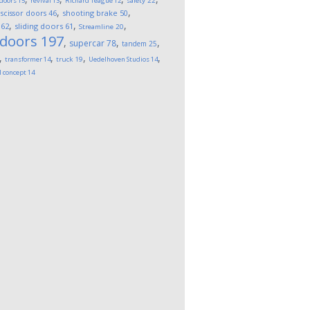
 doors
15
revival
13
Richard Teague
12
safety
22
,
,
,
scissor doors
46
shooting brake
50
,
,
,
62
sliding doors
61
Streamline
20
 doors
197
,
,
,
supercar
78
tandem
25
,
,
,
,
transformer
14
truck
19
Uedelhoven Studios
14
l concept
14