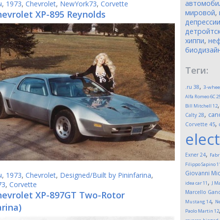
автомоби
ы
,
1973
,
Chevrolet
,
NewYork73
,
Corvette
мировой
,
hevrolet XP-895 Reynolds
депресси
детройтск
хиппи
,
неф
биодизай
Теги:
,
.ru
38
3-whee
Alfa Romeo 6C 2
Bill Mitchell
12
,
can
Calty
28
,
Corvette
45
elect
,
Exner
24
Fabr
Filippo Sapino
1
Giovanni Mic
ы
,
1973
,
Chevrolet
,
Designed/Built by Pininfarina
,
,
73
,
Corvette
idea car
11
J M
Marcello Gand
hevrolet XP-897GT Two-Rotor
,
Mustang
14
Ne
arina)
Paolo Martin
12