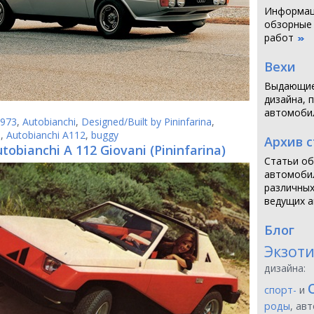
Информаци
обзорные
работ
Вехи
Выдающие
дизайна, 
автомоби
973
,
Autobianchi
,
Designed/Built by Pininfarina
,
3
,
Autobianchi A112
,
buggy
Архив 
tobianchi A 112 Giovani (Pininfarina)
Статьи об
автомобил
различных
ведущих а
Блог
Экзот
дизайна:
спорт-
и
роды
, ав