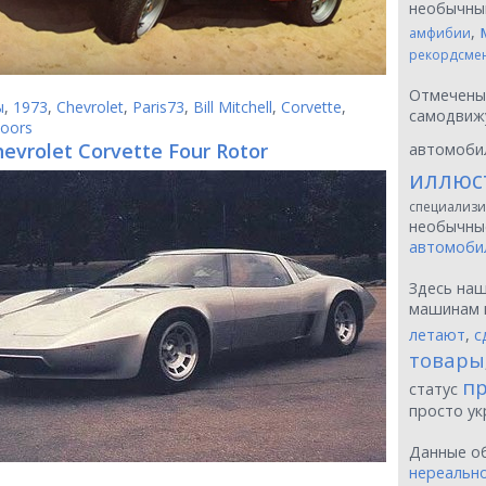
необычн
,
амфибии
рекордсме
Отмечен
ы
,
1973
,
Chevrolet
,
Paris73
,
Bill Mitchell
,
Corvette
,
самодвиж
doors
hevrolet Corvette Four Rotor
автомоби
иллюс
специализи
необычн
автомоби
Здесь на
машинам 
летают
,
с
товары
пр
статус
просто у
Данные о
нереальн