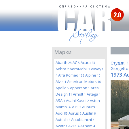
Марки
Abarth
AC
Acura
Студии
,
1
28
5
23
Giorgetto
Aehra
AeroMobil
Aiways
2
3
1973 Au
Alfa Romeo
Alpine
4
136
10
Alvis
American Motors
1
16
Apollo
Apperson
Ares
5
1
Design
Arnolt
Artega
11
1
1
ASA
Asahi Kasei
Aston
1
2
Martin
ATS
Auburn
56
3
3
Audi
Aurus
Austin
85
2
6
Autech
Autobianchi
2
3
Avatr
AZLK
Aznom
1
4
4