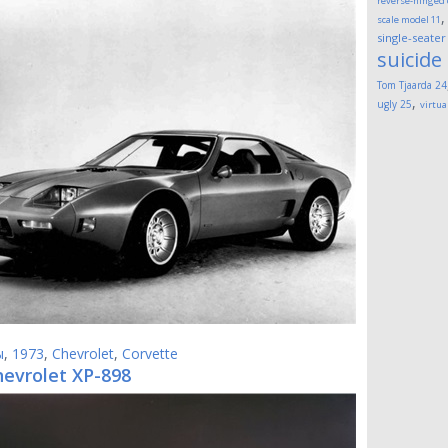
reverse-hinged
scale model
11
single-seater
suicide
Tom Tjaarda
24
,
ugly
25
virtua
ы
,
1973
,
Chevrolet
,
Corvette
hevrolet XP-898