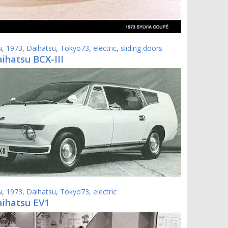
ы
,
1973
,
Daihatsu
,
Tokyo73
,
electric
,
sliding doors
ihatsu BCX-III
ы
,
1973
,
Daihatsu
,
Tokyo73
,
electric
aihatsu EV1