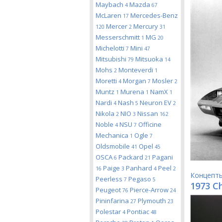
Maybach
Mazda
4
67
McLaren
Mercedes-Benz
17
Mercer
Mercury
120
2
31
Messerschmitt
MG
1
20
Michelotti
Mini
7
47
Mitsubishi
Mitsuoka
79
14
Mohs
Monteverdi
2
1
Moretti
Morgan
Mosler
4
7
2
Muntz
Murena
NamX
1
1
1
Nardi
Nash
Neuron EV
4
5
2
Nikola
NIO
Nissan
2
3
162
Noble
NSU
Officine
4
7
Mechanica
Ogle
1
7
Oldsmobile
Opel
41
45
OSCA
Packard
Pagani
6
21
Paige
Panhard
Peel
16
3
4
2
Концепт
Peerless
Pegaso
7
5
1973 C
Peugeot
Pierce-Arrow
76
24
Pininfarina
Plymouth
27
23
Polestar
Pontiac
4
48