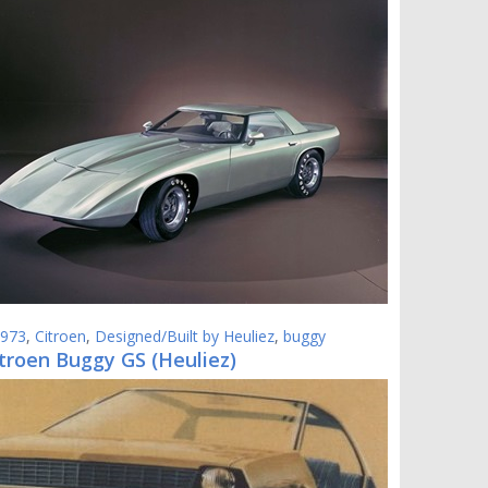
973
,
Citroen
,
Designed/Built by Heuliez
,
buggy
troen Buggy GS (Heuliez)