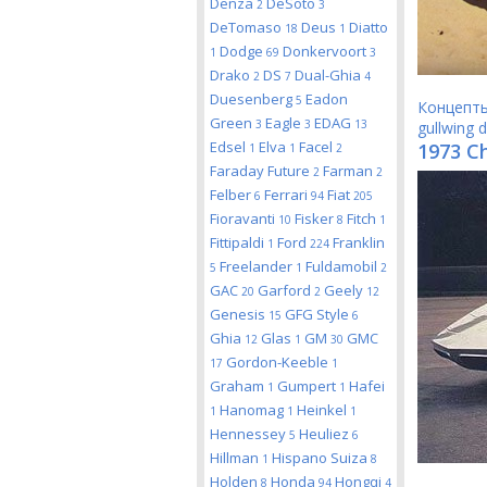
Denza
DeSoto
2
3
DeTomaso
Deus
Diatto
18
1
Dodge
Donkervoort
1
69
3
Drako
DS
Dual-Ghia
2
7
4
Duesenberg
Eadon
5
Концепт
Green
Eagle
EDAG
3
3
13
gullwing 
Edsel
Elva
Facel
1973 C
1
1
2
Faraday Future
Farman
2
2
Felber
Ferrari
Fiat
6
94
205
Fioravanti
Fisker
Fitch
10
8
1
Fittipaldi
Ford
Franklin
1
224
Freelander
Fuldamobil
5
1
2
GAC
Garford
Geely
20
2
12
Genesis
GFG Style
15
6
Ghia
Glas
GM
GMC
12
1
30
Gordon-Keeble
17
1
Graham
Gumpert
Hafei
1
1
Hanomag
Heinkel
1
1
1
Hennessey
Heuliez
5
6
Hillman
Hispano Suiza
1
8
Holden
Honda
Hongqi
8
94
4