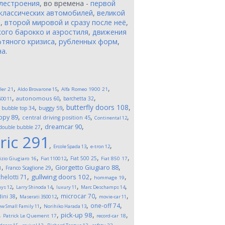
лестроения
, во времена -
первой
классических автомобилей
,
великой
и
,
второй мировой и сразу после неё
,
ого барокко и аэростиля
,
движения
тяного кризиса
,
рубленных форм
,
на
.
,
,
,
ler
21
Aldo Brovarone
15
Alfa Romeo 1900
21
,
,
,
autonomous
60
barchetta
32
500
11
,
,
,
butterfly doors
108
,
buggy
59
bubble top
34
,
,
,
opy
89
central driving position
45
Continental
12
,
,
dreamcar
90
double bubble
27
ric
291
,
,
,
Ercole Spada
13
e-tron
12
,
,
,
,
Fiat 500
25
izio Giugiaro
16
Fiat 1100
12
Fiat 850
17
,
,
,
Giorgetto Giugiaro
88
Franco Scaglione
29
1
,
,
,
gullwing doors
102
helotti
71
hommage
19
,
,
,
,
ays
12
Larry Shinoda
14
luxury
11
Marc Deschamps
14
,
,
,
,
microcar
70
ini
38
Maserati 3500
12
movie-car
11
,
,
,
one-off
74
w Small Family
11
Norihiko Harada
13
,
,
,
,
pick-up
98
Patrick Le Quement
17
record-car
18
,
,
,
,