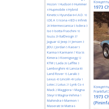
Концепт
Hozon
Hudson
Hummer
1
9
1973 C
Hupmobile
Hybrid
4
4
Kinetic
Hyundai
I.A.D.
6
84
10
I.DE.A
Icona
IED
Infiniti
13
4
6
Intermeccanica
Isdera
28
5
3
Iso
Isotta Fraschini
9
10
Isuzu
ItalDesign
29
37
Jaguar
Jeep
Jensen
42
31
3
JIDU
Jordan
Kaiser
2
5
5
Karma
Karmann
Kia
9
7
56
Kimera
Koenigsegg
3
12
KTM
Lada
Laffite
2
26
3
Lamborghini
Lancia
40
80
Land Rover
Laraki
15
3
Lexus
Lincoln
Lola
43
49
1
Lotec
Lotus
Lynk Co
2
21
4
Концепт
Mack
Maggiora
Magna
2
1
Frankfurt
Steyr
Magna-Vehma
8
1
1973 C
Mahindra
Marmon
9
1
(Pininf
Maserati
Matra
58
6