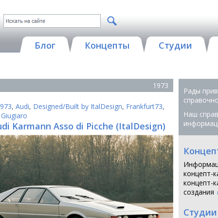
Блог
Концепты
Студии
1973
Рады прив
справочной
973
,
Audi
,
Designed/Built by ItalDesign
,
Frankfurt73
,
Наш справ
 Giugiaro
информац
di Karmann Asso di Picche (ItalDesign)
Концеп
Информац
концепт-к
концепт-к
создания
Студии