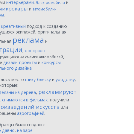
ыми
интерьерами
.
и
Электромобили
микрокары
и
автомобили-
.
ны
ы
креативный
подход к созданию
ущихся экипажей, оригинальная
реклама
льная
и
трации
,
фотографы
,
рующиеся на съемке автомобилей
ые
дизайн-проекты
и
конкурсы
льного дизайна
.
шлось место
шику-блеску
и
уродству
,
которые:
рекламируют
деланы из дерева
,
,
снимаются в фильмах
, получили
оизведений искусств
или
крашены
аэрографией
.
бразцы были созданы:
о давно
,
на заре