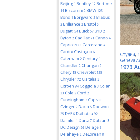
Beijing
Bentley
Bertone
1
17
Bizzarrini
BMW
14
2
123
Bond
Borgward
Brabus
1
2
Brilliance
Bristol
2
2
5
Bugatti
Buick
BYD
54
57
2
Byton
Cadillac
Canoo
2
71
4
Capricorn
Carcerano
1
4
Cardi
Castagna
8
6
Студии
,
1
Caterham
Century
2
1
Geneva7
Chandler
Changan
1973 Au
2
9
Chery
Chevrolet
18
128
Chrysler
Cisitalia
72
3
Citroen
Coggiola
Colani
84
3
Cole
Cord
33
2
2
Cunningham
Cupra
2
8
Czinger
Dacia
Daewoo
2
5
DAF
Daihatsu
25
6
92
Daimler
Dartz
Datsun
1
7
3
DC Design
Delage
26
3
Delahaye
DeLorean
2
8