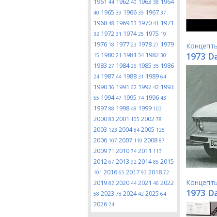
1961
1962
1963
1964
44
40
38
1965
1966
1967
40
39
39
37
1968
1969
1970
1971
48
53
41
1972
1974
1975
32
31
25
19
1976
1977
1978
1979
18
23
27
Концепт
1980
1981
1982
1973 Da
15
21
34
30
1983
1984
1985
1986
27
26
35
1987
1988
1989
24
44
31
64
1990
1991
1992
1993
36
62
42
1994
1995
1996
55
47
74
43
1997
1998
1999
88
48
103
2000
2001
2002
83
105
78
2003
2004
2005
123
84
125
2006
2007
2008
107
110
87
2009
2010
2011
71
74
113
2012
2013
2014
2015
67
92
85
2016
2017
2018
101
65
93
72
Концепт
2019
2020
2021
2022
82
44
46
1973 D
2023
2024
2025
58
78
42
64
2026
24