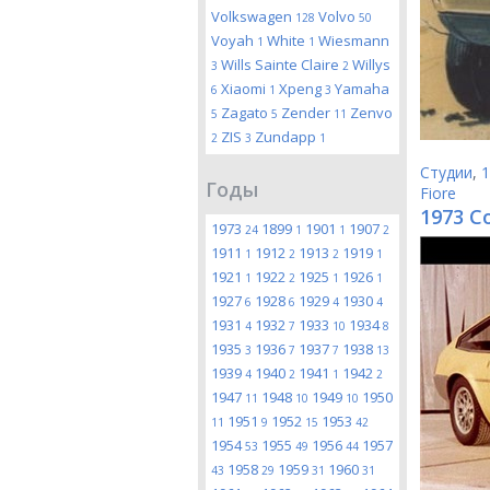
Volkswagen
Volvo
128
50
Voyah
White
Wiesmann
1
1
Wills Sainte Claire
Willys
3
2
Xiaomi
Xpeng
Yamaha
6
1
3
Zagato
Zender
Zenvo
5
5
11
ZIS
Zundapp
2
3
1
Студии
,
1
Годы
Fiore
1973 Co
1973
1899
1901
1907
24
1
1
2
1911
1912
1913
1919
1
2
2
1
1921
1922
1925
1926
1
2
1
1
1927
1928
1929
1930
6
6
4
4
1931
1932
1933
1934
4
7
10
8
1935
1936
1937
1938
3
7
7
13
1939
1940
1941
1942
4
2
1
2
1947
1948
1949
1950
11
10
10
1951
1952
1953
11
9
15
42
1954
1955
1956
1957
53
49
44
1958
1959
1960
43
29
31
31