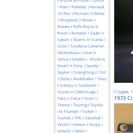
Porsche
Proton
Qoros
38
1
Ram
Rambler
Renault
7
1
3
Reo
Rezvani
Rimac
109
2
10
Rinspeed
Rivian
3
27
2
Roewe
Rolls-Royce
6
36
Rover
Rumpler
Saab
5
1
13
Saturn
Sbarro
Scania
3
49
1
Scion
Scuderia Cameron
7
Glickenhaus
Seat
4
24
Simca
Simplex
Skoda
4
1
36
Smart
Sony
Spada
19
2
1
Spyker
SsangYong
SSC
3
25
Stola
Studebaker
Stutz
3
9
7
Subaru
Sunbeam
5
52
1
Студии
,
1
Suzuki
Talbot-Lago
64
2
1973 Ci
Tata
Tatra
Tesla
23
3
12
Titania
Touring
Toyota
1
6
Triumph
Tucker
168
7
1
Tushek
TVR
Vauxhall
2
2
7
Vector
Venturi
Vespa
5
9
1
Viritech
Vittori
1
1