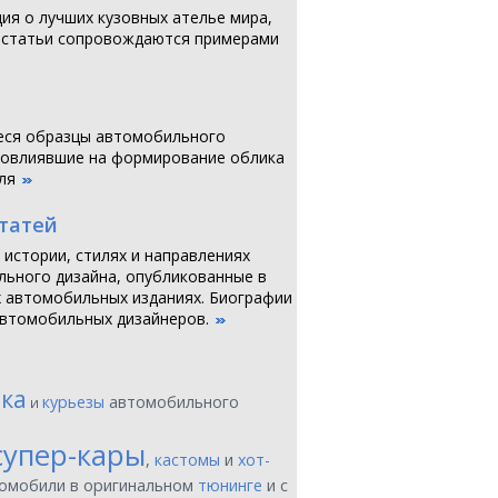
я о лучших кузовных ателье мира,
 статьи сопровождаются примерами
ся образцы автомобильного
повлиявшие на формирование облика
ля
статей
 истории, стилях и направлениях
ьного дизайна, опубликованные в
 автомобильных изданиях. Биографии
втомобильных дизайнеров.
ика
курьезы
автомобильного
и
супер-кары
,
кастомы
и
хот-
томобили в оригинальном
тюнинге
и с