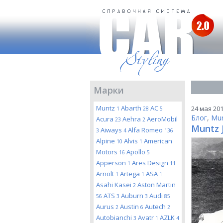
Марки
Muntz
Abarth
AC
24 мая 201
1
28
5
Блог
,
Mu
Acura
Aehra
AeroMobil
23
2
Muntz J
Aiways
Alfa Romeo
3
4
136
Alpine
Alvis
American
10
1
Motors
Apollo
16
5
Apperson
Ares Design
1
11
Arnolt
Artega
ASA
1
1
1
Asahi Kasei
Aston Martin
2
ATS
Auburn
Audi
56
3
3
85
Aurus
Austin
Autech
2
6
2
Autobianchi
Avatr
AZLK
3
1
4