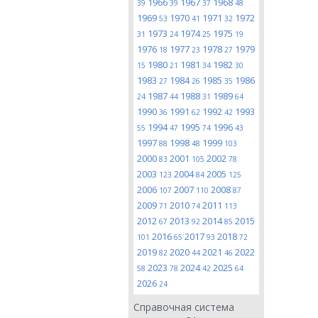
1966
1967
1968
39
39
37
48
1969
1970
1971
1972
53
41
32
1973
1974
1975
31
24
25
19
1976
1977
1978
1979
18
23
27
1980
1981
1982
15
21
34
30
1983
1984
1985
1986
27
26
35
1987
1988
1989
24
44
31
64
1990
1991
1992
1993
36
62
42
1994
1995
1996
55
47
74
43
1997
1998
1999
88
48
103
2000
2001
2002
83
105
78
2003
2004
2005
123
84
125
2006
2007
2008
107
110
87
2009
2010
2011
71
74
113
2012
2013
2014
2015
67
92
85
2016
2017
2018
101
65
93
72
2019
2020
2021
2022
82
44
46
2023
2024
2025
58
78
42
64
2026
24
Справочная система