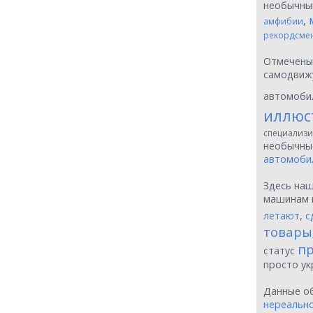
необычн
,
амфибии
рекордсме
Отмечен
самодвиж
автомоби
иллюс
специализи
необычн
автомоби
Здесь на
машинам 
летают
,
с
товары
пр
статус
просто у
Данные о
нереальн