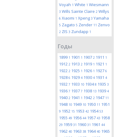
Voyah
White
Wiesmann
1
1
Wills Sainte Claire
Willys
3
2
Xiaomi
Xpeng
Yamaha
6
1
3
Zagato
Zender
Zenvo
5
5
11
ZIS
Zundapp
2
3
1
Годы
1899
1901
1907
1911
1
1
2
1
1912
1913
1919
1921
2
2
1
1
1922
1925
1926
1927
2
1
1
6
1928
1929
1930
1931
6
4
4
4
1932
1933
1934
1935
7
10
8
3
1936
1937
1938
1939
7
7
13
4
1940
1941
1942
1947
2
1
2
11
1948
1949
1950
1951
10
10
11
1952
1953
1954
9
15
42
53
1955
1956
1957
1958
49
44
43
1959
1960
1961
29
31
31
44
1962
1963
1964
1965
40
38
40