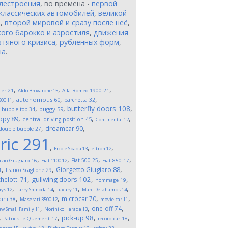
лестроения
, во времена -
первой
классических автомобилей
,
великой
и
,
второй мировой и сразу после неё
,
ого барокко и аэростиля
,
движения
тяного кризиса
,
рубленных форм
,
на
.
,
,
,
ler
21
Aldo Brovarone
15
Alfa Romeo 1900
21
,
,
,
autonomous
60
barchetta
32
500
11
,
,
,
butterfly doors
108
,
buggy
59
bubble top
34
,
,
,
opy
89
central driving position
45
Continental
12
,
,
dreamcar
90
double bubble
27
ric
291
,
,
,
Ercole Spada
13
e-tron
12
,
,
,
,
Fiat 500
25
izio Giugiaro
16
Fiat 1100
12
Fiat 850
17
,
,
,
Giorgetto Giugiaro
88
Franco Scaglione
29
1
,
,
,
gullwing doors
102
helotti
71
hommage
19
,
,
,
,
ays
12
Larry Shinoda
14
luxury
11
Marc Deschamps
14
,
,
,
,
microcar
70
ini
38
Maserati 3500
12
movie-car
11
,
,
,
one-off
74
w Small Family
11
Norihiko Harada
13
,
,
,
,
pick-up
98
Patrick Le Quement
17
record-car
18
,
,
,
,