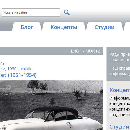
Блог
Концепты
Студии
БЛОГ - MUNTZ
Рады прив
справочной
4 г.
Наш справ
ntz
,
1950s
,
exotic
информац
et (1951-1954)
Концеп
Информац
концепт-к
концепт-к
создания
Студии