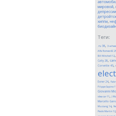
автомоби
мировой
,
депресси
детройтск
хиппи
,
неф
биодизай
Теги:
,
.ru
38
3-whee
Alfa Romeo 6C 2
Bill Mitchell
12
,
can
Calty
28
,
Corvette
45
elect
,
Exner
24
Fabr
Filippo Sapino
1
Giovanni Mic
,
idea car
11
J M
Marcello Gand
,
Mustang
14
Ne
Paolo Martin
12