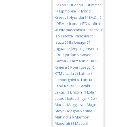
Hozon
Hudson
Hummer
1
9
Hupmobile
Hybrid
4
4
Kinetic
Hyundai
I.A.D.
6
84
10
I.DE.A
Icona
IED
Infiniti
13
4
6
Intermeccanica
Isdera
28
5
3
Iso
Isotta Fraschini
9
10
Isuzu
ItalDesign
29
37
Jaguar
Jeep
Jensen
42
31
3
JIDU
Jordan
Kaiser
2
5
5
Karma
Karmann
Kia
9
7
56
Kimera
Koenigsegg
3
12
KTM
Lada
Laffite
2
26
3
Lamborghini
Lancia
40
80
Land Rover
Laraki
15
3
Lexus
Lincoln
Lola
43
49
1
Lotec
Lotus
Lynk Co
2
21
4
Mack
Maggiora
Magna
2
1
Steyr
Magna-Vehma
8
1
Mahindra
Marmon
9
1
Maserati
Matra
58
6