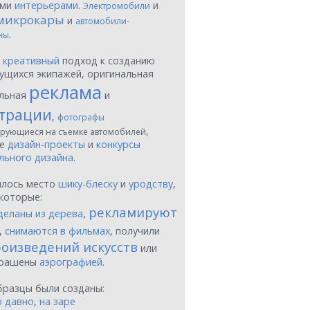
ыми
интерьерами
.
и
Электромобили
микрокары
и
автомобили-
.
ны
ы
креативный
подход к созданию
ущихся экипажей, оригинальная
реклама
льная
и
трации
,
фотографы
,
рующиеся на съемке автомобилей
ые
дизайн-проекты
и
конкурсы
льного дизайна
.
шлось место
шику-блеску
и
уродству
,
которые:
рекламируют
деланы из дерева
,
,
снимаются в фильмах
, получили
оизведений искусств
или
крашены
аэрографией
.
бразцы были созданы:
о давно
,
на заре