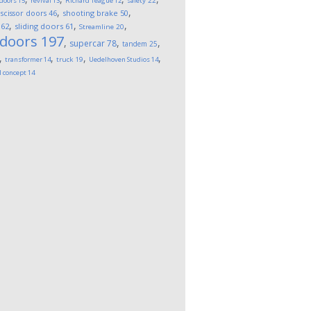
 doors
15
revival
13
Richard Teague
12
safety
22
,
,
,
scissor doors
46
shooting brake
50
,
,
,
62
sliding doors
61
Streamline
20
 doors
197
,
,
,
supercar
78
tandem
25
,
,
,
,
transformer
14
truck
19
Uedelhoven Studios
14
l concept
14