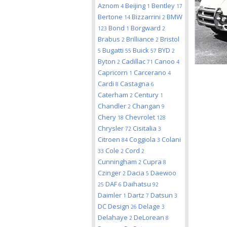
Aznom
Beijing
Bentley
4
1
17
Bertone
Bizzarrini
BMW
14
2
Bond
Borgward
123
1
2
Brabus
Brilliance
Bristol
2
2
Bugatti
Buick
BYD
5
55
57
2
Byton
Cadillac
Canoo
2
71
4
Capricorn
Carcerano
1
4
Cardi
Castagna
8
6
Caterham
Century
2
1
Chandler
Changan
2
9
Chery
Chevrolet
18
128
Chrysler
Cisitalia
72
3
Citroen
Coggiola
Colani
84
3
Cole
Cord
33
2
2
Cunningham
Cupra
2
8
Czinger
Dacia
Daewoo
2
5
DAF
Daihatsu
25
6
92
Daimler
Dartz
Datsun
1
7
3
DC Design
Delage
26
3
Delahaye
DeLorean
2
8