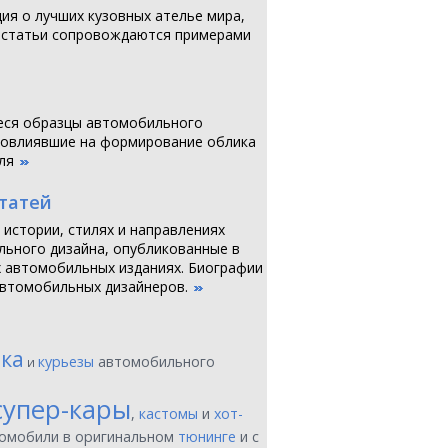
я о лучших кузовных ателье мира,
 статьи сопровождаются примерами
ся образцы автомобильного
повлиявшие на формирование облика
ля
статей
 истории, стилях и направлениях
ьного дизайна, опубликованные в
 автомобильных изданиях. Биографии
втомобильных дизайнеров.
ика
курьезы
автомобильного
и
супер-кары
,
кастомы
и
хот-
томобили в оригинальном
тюнинге
и с