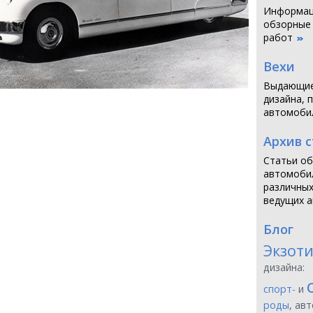
Информаци
обзорные
работ
Вехи
Выдающие
дизайна, 
автомоби
Архив 
Статьи об
автомобил
различных
ведущих а
Блог
Экзот
дизайна:
спорт-
и
роды
, ав