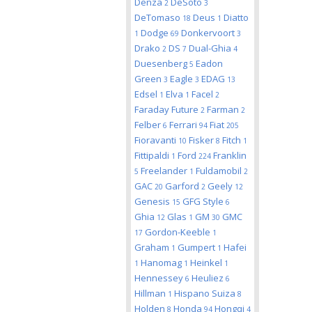
Denza
DeSoto
2
3
DeTomaso
Deus
Diatto
18
1
Dodge
Donkervoort
1
69
3
Drako
DS
Dual-Ghia
2
7
4
Duesenberg
Eadon
5
Green
Eagle
EDAG
3
3
13
Edsel
Elva
Facel
1
1
2
Faraday Future
Farman
2
2
Felber
Ferrari
Fiat
6
94
205
Fioravanti
Fisker
Fitch
10
8
1
Fittipaldi
Ford
Franklin
1
224
Freelander
Fuldamobil
5
1
2
GAC
Garford
Geely
20
2
12
Genesis
GFG Style
15
6
Ghia
Glas
GM
GMC
12
1
30
Gordon-Keeble
17
1
Graham
Gumpert
Hafei
1
1
Hanomag
Heinkel
1
1
1
Hennessey
Heuliez
6
6
Hillman
Hispano Suiza
1
8
Holden
Honda
Hongqi
8
94
4