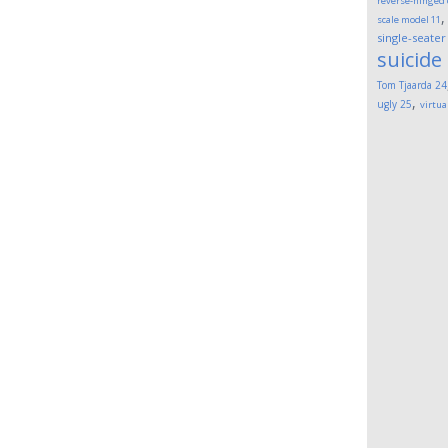
reverse-hinged
scale model
11
single-seater
suicide
Tom Tjaarda
24
,
ugly
25
virtua