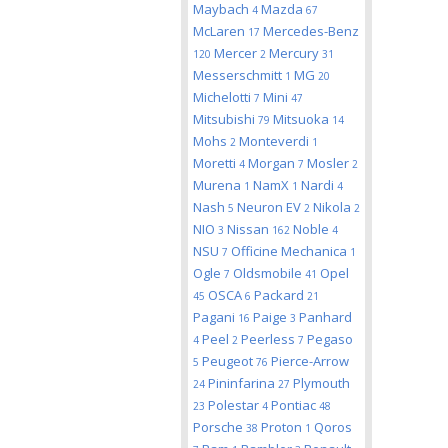
Maybach
Mazda
4
67
McLaren
Mercedes-Benz
17
Mercer
Mercury
120
2
31
Messerschmitt
MG
1
20
Michelotti
Mini
7
47
Mitsubishi
Mitsuoka
79
14
Mohs
Monteverdi
2
1
Moretti
Morgan
Mosler
4
7
2
Murena
NamX
Nardi
1
1
4
Nash
Neuron EV
Nikola
5
2
2
NIO
Nissan
Noble
3
162
4
NSU
Officine Mechanica
7
1
Ogle
Oldsmobile
Opel
7
41
OSCA
Packard
45
6
21
Pagani
Paige
Panhard
16
3
Peel
Peerless
Pegaso
4
2
7
Peugeot
Pierce-Arrow
5
76
Pininfarina
Plymouth
24
27
Polestar
Pontiac
23
4
48
Porsche
Proton
Qoros
38
1