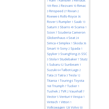
Ram
Rambler
Renault
7
1
3
Reo
Rezvani
Rimac
109
2
10
Rinspeed
Rivian
3
27
2
Roewe
Rolls-Royce
6
36
Rover
Rumpler
Saab
5
1
13
Saturn
Sbarro
Scania
3
49
1
Scion
Scuderia Cameron
7
Glickenhaus
Seat
4
24
Simca
Simplex
Skoda
4
1
36
Smart
Sony
Spada
19
2
1
Spyker
SsangYong
SSC
3
25
Stola
Studebaker
Stutz
3
9
7
Subaru
Sunbeam
5
52
1
Suzuki
Talbot-Lago
64
2
Tata
Tatra
Tesla
23
3
12
Titania
Touring
Toyota
1
6
Triumph
Tucker
168
7
1
Tushek
TVR
Vauxhall
2
2
7
Vector
Venturi
Vespa
5
9
1
Viritech
Vittori
1
1
Volkswagen
Volvo
128
50