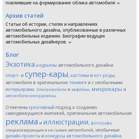
повлиявшие на формирование облика автомобиля
Архив статей
Статьи об истории, стилях и направлениях
автомобильного дизайна, опубликованные в различных
автомобильных изданиях. Биографии ведущих
автомобильных дизайнеров.
Блог
Экзотика
курьезы
автомобильного дизайна:
и
супер-кары
спорт-
и
,
кастомы
и
хот-роды
,
автомобили в оригинальном
тюнинге
и с необычными
микрокары
интерьерами
.
и
,
и
Электромобили
амфибии
.
автомобили-рекордсмены
Отмечены
креативный
подход к созданию
самодвижущихся экипажей, оригинальная автомобильная
реклама
иллюстрации
и
,
фотографы
, необычные
специализирующиеся на съемке автомобилей
дизайн-проекты
и
конкурсы автомобильного дизайна
.