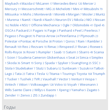
Maybach
Mazda
McLaren
Mercedes-Benz
Mercer
4
67
17
120
2
Mercury
Messerschmitt
MG
Michelotti
Mini
Mitsubishi
31
1
20
7
47
79
Mitsuoka
Mohs
Monteverdi
Moretti
Morgan
Mosler
Muntz
14
2
1
4
7
2
Murena
NamX
Nardi
Nash
Neuron EV
Nikola
NIO
Nissan
1
1
1
4
5
2
2
3
Noble
NSU
Officine Mechanica
Ogle
Oldsmobile
Opel
162
4
7
1
7
41
45
OSCA
Packard
Pagani
Paige
Panhard
Peel
Peerless
6
21
16
3
4
2
7
Pegaso
Peugeot
Pierce-Arrow
Pininfarina
Plymouth
5
76
24
27
23
Polestar
Pontiac
Porsche
Proton
Qoros
Ram
Rambler
4
48
38
1
7
1
3
Renault
Reo
Rezvani
Rimac
Rinspeed
Rivian
Roewe
109
2
10
3
27
2
6
Rolls-Royce
Rover
Rumpler
Saab
Saturn
Sbarro
Scania
36
5
1
13
3
49
Scion
Scuderia Cameron Glickenhaus
Seat
Simca
Simplex
1
7
4
24
4
Skoda
Smart
Sony
Spada
Spyker
SsangYong
SSC
1
36
19
2
1
3
25
3
Stola
Studebaker
Stutz
Subaru
Sunbeam
Suzuki
Talbot-
9
7
5
52
1
64
Lago
Tata
Tatra
Tesla
Titania
Touring
Toyota
Triumph
2
23
3
12
1
6
168
Tucker
Tushek
TVR
Vauxhall
Vector
Venturi
Vespa
7
1
2
2
7
5
9
1
Viritech
Vittori
Volkswagen
Volvo
Voyah
Wiesmann
1
1
128
50
1
3
Wills Sainte Claire
Willys
Xiaomi
Xpeng
Yamaha
Zagato
2
6
1
3
5
5
Zender
Zenvo
ZIS
Zundapp
11
2
3
1
Годы