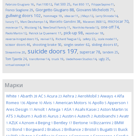
,
,
,
,
,
Fiat 500
25
Fabrizio Giugiaro
16
Fiat 1100
12
Fiat 850
17
Filippo Sapino
11
,
,
,
Giorgetto Giugiaro
88
Giovanni Michelotti
71
Franco Scaglione
29
,
,
,
,
,
gullwing doors
102
hommage
19
idea car
11
J Mays
12
Larry Shinoda
14
,
,
,
,
,
microcar
70
Marcello Gandini
38
luxury
11
Marc Deschamps
14
Maserati 3500
12
,
,
,
,
,
one-off
74
movie-car
11
Mustang
14
New Small Family
11
Norihiko Harada
13
,
,
,
,
pick-up
98
Paolo Martin
12
Patrick Le Quement
17
record-car
18
,
,
,
,
,
reverse-hinged doors
15
revival
13
Richard Teague
12
safety
22
scale model
11
,
,
,
,
scissor doors
46
shooting brake
50
single-seater
62
sliding doors
61
suicide doors
197
,
,
,
,
supercar
78
tandem
25
Streamline
20
,
,
,
,
,
Tom Tjaarda
24
ugly
25
transformer
14
truck
19
Uedelhoven Studios
14
virtual concept
14
Марки
White
Abarth
AC
Acura
Aehra
AeroMobil
Aiways
Alfa
1
28
5
23
2
3
4
Romeo
Alpine
Alvis
American Motors
Apollo
Apperson
136
10
1
16
5
1
Ares Design
Arnolt
Artega
ASA
Asahi Kasei
Aston Martin
11
1
1
1
2
56
ATS
Auburn
Audi
Aurus
Austin
Autech
Autobianchi
Avatr
3
3
85
2
6
2
3
AZLK
Aznom
Beijing
Bentley
Bertone
Bizzarrini
BMW
1
4
4
1
17
14
2
Bond
Borgward
Brabus
Brilliance
Bristol
Bugatti
Buick
123
1
2
2
2
5
55