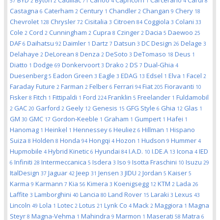
BYD
Byton
Cadillac
Canoo
Capricorn
Carcerano
Cardi
57
2
2
71
4
1
4
8
Castagna
Caterham
Century
Chandler
Changan
Chery
6
2
1
2
9
18
Chevrolet
Chrysler
Cisitalia
Citroen
Coggiola
Colani
128
72
3
84
3
33
Cole
Cord
Cunningham
Cupra
Czinger
Dacia
Daewoo
2
2
2
8
2
5
25
DAF
Daihatsu
Daimler
Dartz
Datsun
DC Design
Delage
6
92
1
7
3
26
3
Delahaye
DeLorean
Denza
DeSoto
DeTomaso
Deus
2
8
2
3
18
1
Diatto
Dodge
Donkervoort
Drako
DS
Dual-Ghia
1
69
3
2
7
4
Duesenberg
Eadon Green
Eagle
EDAG
Edsel
Elva
Facel
5
3
3
13
1
1
2
Faraday Future
Farman
Felber
Ferrari
Fiat
Fioravanti
2
2
6
94
205
10
Fisker
Fitch
Fittipaldi
Ford
Franklin
Freelander
Fuldamobil
8
1
1
224
5
1
GAC
Garford
Geely
Genesis
GFG Style
Ghia
Glas
2
20
2
12
15
6
12
1
GM
GMC
Gordon-Keeble
Graham
Gumpert
Hafei
30
17
1
1
1
1
Hanomag
Heinkel
Hennessey
Heuliez
Hillman
Hispano
1
1
6
6
1
Suiza
Holden
Honda
Hongqi
Hozon
Hudson
Hummer
8
8
94
4
1
9
4
Hupmobile
Hybrid Kinetic
Hyundai
I.A.D.
I.DE.A
Icona
IED
4
6
84
10
13
4
Infiniti
Intermeccanica
Isdera
Iso
Isotta Fraschini
Isuzu
6
28
5
3
9
10
29
ItalDesign
Jaguar
Jeep
Jensen
JIDU
Jordan
Kaiser
37
42
31
3
2
5
5
Karma
Karmann
Kia
Kimera
Koenigsegg
KTM
Lada
9
7
56
3
12
2
26
Laffite
Lamborghini
Lancia
Land Rover
Laraki
Lexus
3
40
80
15
3
43
Lincoln
Lola
Lotec
Lotus
Lynk Co
Mack
Maggiora
Magna
49
1
2
21
4
2
1
Steyr
Magna-Vehma
Mahindra
Marmon
Maserati
Matra
8
1
9
1
58
6