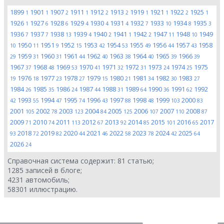
1899
1901
1907
1911
1912
1913
1919
1921
1922
1925
1
1
2
1
2
2
1
1
2
1
1926
1927
1928
1929
1930
1931
1932
1933
1934
1935
1
6
6
4
4
4
7
10
8
3
1936
1937
1938
1939
1940
1941
1942
1947
1948
1949
7
7
13
4
2
1
2
11
10
1950
1951
1952
1953
1954
1955
1956
1957
1958
10
11
9
15
42
53
49
44
43
1959
1960
1961
1962
1963
1964
1965
1966
29
31
31
44
40
38
40
39
39
1967
1968
1969
1970
1971
1972
1973
1974
1975
37
48
53
41
32
31
24
25
1976
1977
1978
1979
1980
1981
1982
1983
19
18
23
27
15
21
34
30
27
1984
1985
1986
1987
1988
1989
1990
1991
1992
26
35
24
44
31
64
36
62
1993
1994
1995
1996
1997
1998
1999
2000
42
55
47
74
43
88
48
103
83
2001
2002
2003
2004
2005
2006
2007
2008
105
78
123
84
125
107
110
87
2009
2010
2011
2012
2013
2014
2015
2016
2017
71
74
113
67
92
85
101
65
2018
2019
2020
2021
2022
2023
2024
2025
93
72
82
44
46
58
78
42
64
2026
24
Справочная система содержит:
81
статью;
1285
записей в блоге;
4231
автомобиль;
58301
иллюстрацию.