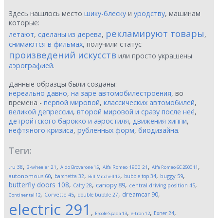
Здесь нашлось место
шику-блеску
и
уродству
, машинам
которые:
рекламируют товары
летают
,
сделаны из дерева
,
,
снимаются в фильмах
, получили статус
произведений искусств
или просто украшены
аэрографией
.
Данные образцы были созданы:
нереально давно
,
на заре автомобилестроения
, во
времена -
первой мировой
,
классических автомобилей
,
великой депрессии
,
второй мировой и сразу после неё
,
детройтского барокко и аэростиля
,
движения хиппи
,
нефтяного кризиса
,
рубленных форм
,
биодизайна
.
Теги:
,
,
,
,
,
.ru
38
3-wheeler
21
Aldo Brovarone
15
Alfa Romeo 1900
21
Alfa Romeo 6C 2500
11
,
,
,
,
,
autonomous
60
buggy
59
barchetta
32
bubble top
34
Bill Mitchell
12
butterfly doors
108
,
,
,
,
canopy
89
Calty
28
central driving position
45
,
,
,
,
dreamcar
90
Corvette
45
double bubble
27
Continental
12
electric
291
,
,
,
,
Exner
24
Ercole Spada
13
e-tron
12