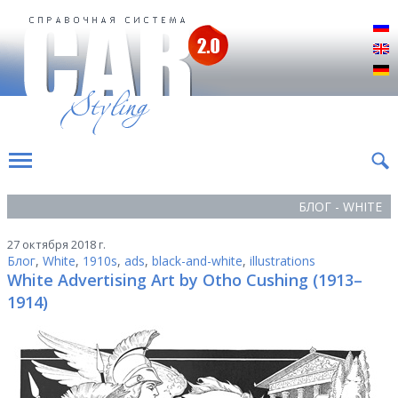
Р
E
D
БЛОГ - WHITE
27 октября 2018 г.
Блог
,
White
,
1910s
,
ads
,
black-and-white
,
illustrations
White Advertising Art by Otho Cushing (1913–
1914)