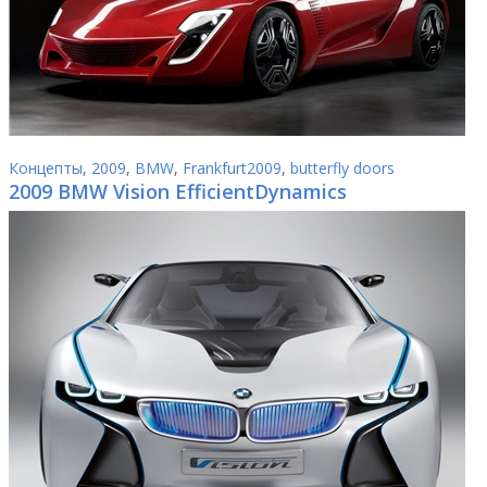
Концепты
,
2009
,
BMW
,
Frankfurt2009
,
butterfly doors
2009 BMW Vision EfficientDynamics