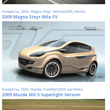
Концепты
,
2009
,
Magna Steyr
,
Geneva2009
,
electric
2009 Magna Steyr Mila EV
Концепты
,
2009
,
Mazda
,
Frankfurt2009
,
barchetta
2009 Mazda MX-5 Superlight Version