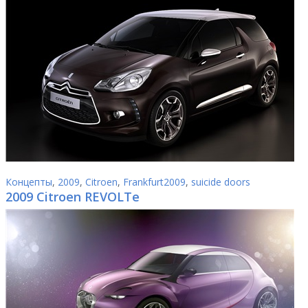
Концепты
,
2009
,
Citroen
,
Frankfurt2009
,
suicide doors
2009 Citroen REVOLTe