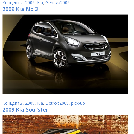
Концепты
,
2009
,
Kia
,
Geneva2009
2009 Kia No 3
Концепты
,
2009
,
Kia
,
Detroit2009
,
pick-up
2009 Kia Soul’ster