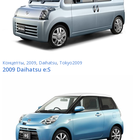
Концепты
,
2009
,
Daihatsu
,
Tokyo2009
2009 Daihatsu e:S