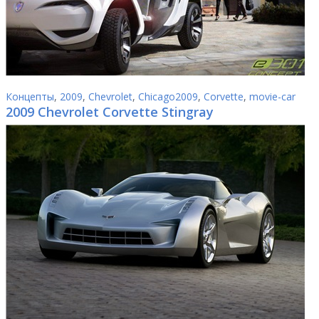
Концепты
,
2009
,
Chevrolet
,
Chicago2009
,
Corvette
,
movie-car
2009 Chevrolet Corvette Stingray