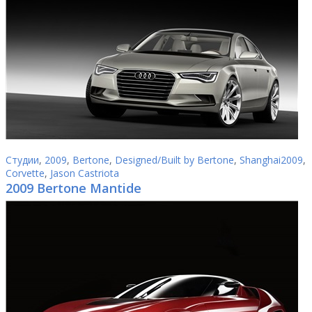
Студии
,
2009
,
Bertone
,
Designed/Built by Bertone
,
Shanghai2009
,
Corvette
,
Jason Castriota
2009 Bertone Mantide