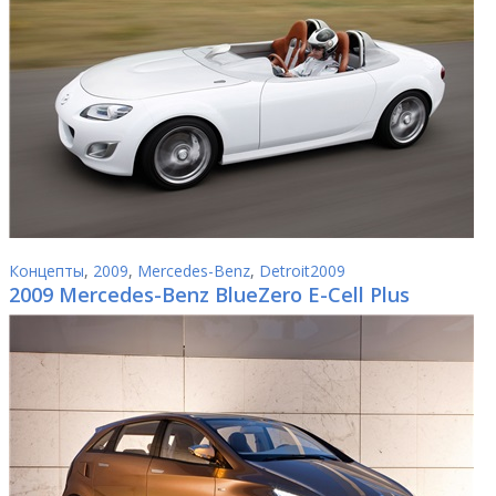
Концепты
,
2009
,
Mercedes-Benz
,
Detroit2009
2009 Mercedes-Benz BlueZero E-Cell Plus