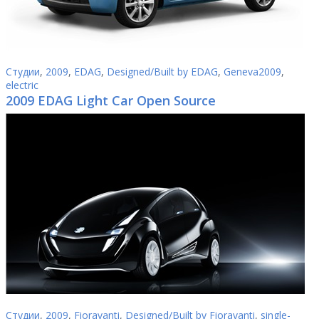
Студии
,
2009
,
EDAG
,
Designed/Built by EDAG
,
Geneva2009
,
electric
2009 EDAG Light Car Open Source
Студии
,
2009
,
Fioravanti
,
Designed/Built by Fioravanti
,
single-