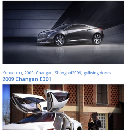
Концепты
,
2009
,
Changan
,
Shanghai2009
,
gullwing doors
2009 Changan E301