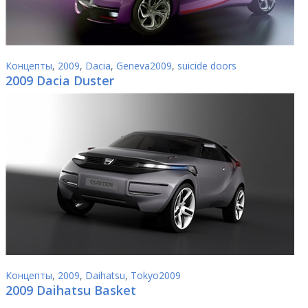
Концепты
,
2009
,
Dacia
,
Geneva2009
,
suicide doors
2009 Dacia Duster
Концепты
,
2009
,
Daihatsu
,
Tokyo2009
2009 Daihatsu Basket