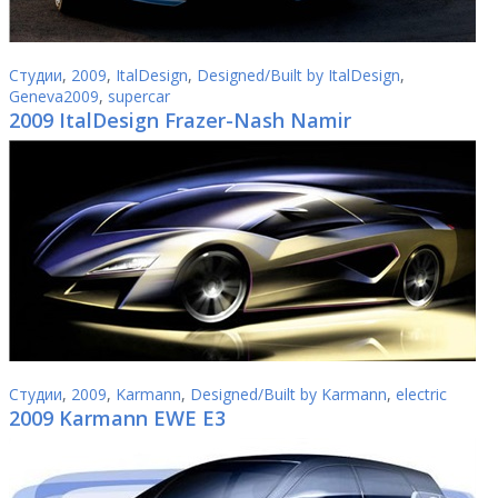
Студии
,
2009
,
ItalDesign
,
Designed/Built by ItalDesign
,
Geneva2009
,
supercar
2009 ItalDesign Frazer-Nash Namir
Студии
,
2009
,
Karmann
,
Designed/Built by Karmann
,
electric
2009 Karmann EWE E3