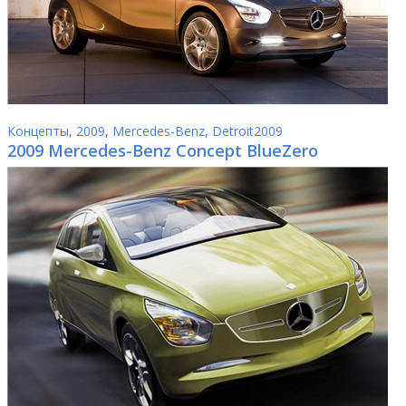
Концепты
,
2009
,
Mercedes-Benz
,
Detroit2009
2009 Mercedes-Benz Concept BlueZero