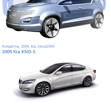
Концепты
,
2009
,
Kia
,
Seoul2009
2009 Kia KND-5