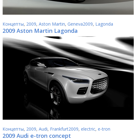
Концепты
,
2009
,
Aston Martin
,
Geneva2009
,
Lagonda
2009 Aston Martin Lagonda
Концепты
,
2009
,
Audi
,
Frankfurt2009
,
electric
,
e-tron
2009 Audi e-tron concept