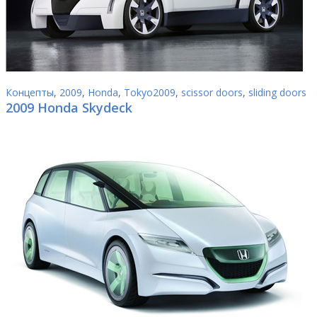
Концепты
,
2009
,
Honda
,
Tokyo2009
,
scissor doors
,
sliding doors
2009 Honda Skydeck