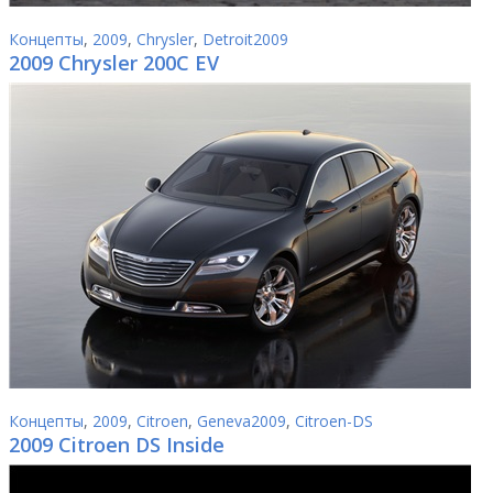
Концепты
,
2009
,
Chrysler
,
Detroit2009
2009 Chrysler 200C EV
Концепты
,
2009
,
Citroen
,
Geneva2009
,
Citroen-DS
2009 Citroen DS Inside