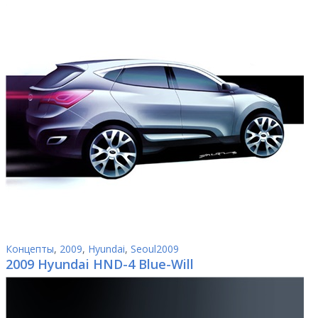
Концепты
,
2009
,
Hyundai
,
Seoul2009
2009 Hyundai HND-4 Blue-Will