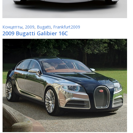
Концепты
,
2009
,
Bugatti
,
Frankfurt2009
2009 Bugatti Galibier 16C