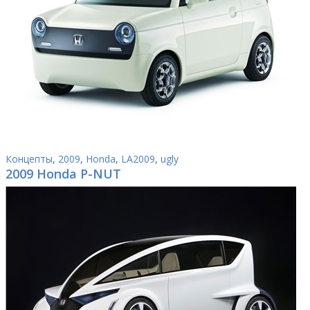
Концепты
,
2009
,
Honda
,
LA2009
,
ugly
2009 Honda P-NUT