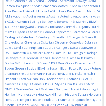
Deus
Abarth
AC
Acura
Aehra
AeroMobil
Aiways
Alfa
1
28
5
23
2
3
4
Romeo
Alpine
Alvis
American Motors
Apollo
Apperson
136
10
1
16
5
1
Ares Design
Arnolt
Artega
ASA
Asahi Kasei
Aston Martin
11
1
1
1
2
56
ATS
Auburn
Audi
Aurus
Austin
Autech
Autobianchi
Avatr
3
3
85
2
6
2
3
AZLK
Aznom
Beijing
Bentley
Bertone
Bizzarrini
BMW
1
4
4
1
17
14
2
Bond
Borgward
Brabus
Brilliance
Bristol
Bugatti
Buick
123
1
2
2
2
5
55
BYD
Byton
Cadillac
Canoo
Capricorn
Carcerano
Cardi
57
2
2
71
4
1
4
8
Castagna
Caterham
Century
Chandler
Changan
Chery
6
2
1
2
9
18
Chevrolet
Chrysler
Cisitalia
Citroen
Coggiola
Colani
128
72
3
84
3
33
Cole
Cord
Cunningham
Cupra
Czinger
Dacia
Daewoo
2
2
2
8
2
5
25
DAF
Daihatsu
Daimler
Dartz
Datsun
DC Design
Delage
6
92
1
7
3
26
3
Delahaye
DeLorean
Denza
DeSoto
DeTomaso
Diatto
2
8
2
3
18
1
Dodge
Donkervoort
Drako
DS
Dual-Ghia
Duesenberg
69
3
2
7
4
5
Eadon Green
Eagle
EDAG
Edsel
Elva
Facel
Faraday Future
3
3
13
1
1
2
Farman
Felber
Ferrari
Fiat
Fioravanti
Fisker
Fitch
2
2
6
94
205
10
8
1
Fittipaldi
Ford
Franklin
Freelander
Fuldamobil
GAC
1
224
5
1
2
20
Garford
Geely
Genesis
GFG Style
Ghia
Glas
GM
2
12
15
6
12
1
30
GMC
Gordon-Keeble
Graham
Gumpert
Hafei
Hanomag
17
1
1
1
1
1
Heinkel
Hennessey
Heuliez
Hillman
Hispano Suiza
Holden
1
6
6
1
8
8
Honda
Hongqi
Hozon
Hudson
Hummer
Hupmobile
Hybrid
94
4
1
9
4
4
Kinetic
Hyundai
I.A.D.
I.DE.A
Icona
IED
Infiniti
6
84
10
13
4
6
28