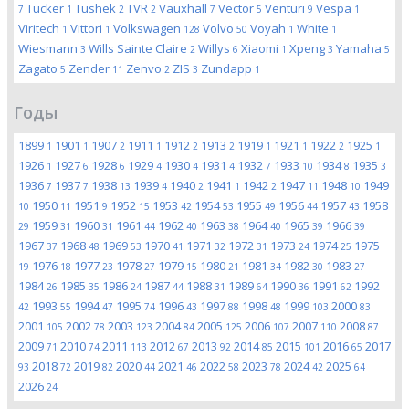
Tucker
Tushek
TVR
Vauxhall
Vector
Venturi
Vespa
7
1
2
2
7
5
9
1
Viritech
Vittori
Volkswagen
Volvo
Voyah
White
1
1
128
50
1
1
Wiesmann
Wills Sainte Claire
Willys
Xiaomi
Xpeng
Yamaha
3
2
6
1
3
5
Zagato
Zender
Zenvo
ZIS
Zundapp
5
11
2
3
1
Годы
1899
1901
1907
1911
1912
1913
1919
1921
1922
1925
1
1
2
1
2
2
1
1
2
1
1926
1927
1928
1929
1930
1931
1932
1933
1934
1935
1
6
6
4
4
4
7
10
8
3
1936
1937
1938
1939
1940
1941
1942
1947
1948
1949
7
7
13
4
2
1
2
11
10
1950
1951
1952
1953
1954
1955
1956
1957
1958
10
11
9
15
42
53
49
44
43
1959
1960
1961
1962
1963
1964
1965
1966
29
31
31
44
40
38
40
39
39
1967
1968
1969
1970
1971
1972
1973
1974
1975
37
48
53
41
32
31
24
25
1976
1977
1978
1979
1980
1981
1982
1983
19
18
23
27
15
21
34
30
27
1984
1985
1986
1987
1988
1989
1990
1991
1992
26
35
24
44
31
64
36
62
1993
1994
1995
1996
1997
1998
1999
2000
42
55
47
74
43
88
48
103
83
2001
2002
2003
2004
2005
2006
2007
2008
105
78
123
84
125
107
110
87
2009
2010
2011
2012
2013
2014
2015
2016
2017
71
74
113
67
92
85
101
65
2018
2019
2020
2021
2022
2023
2024
2025
93
72
82
44
46
58
78
42
64
2026
24