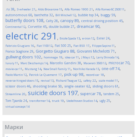
,
,
,
,
,
.ru
38
3-wheeler
21
Aldo Brovarone
15
Alfa Romeo 1900
21
Alfa Romeo 6C 2500
11
,
,
,
,
,
autonomous
60
buggy
59
barchetta
32
bubble top
34
Bill Mitchell
12
butterfly doors
108
,
,
,
,
canopy
89
Calty
28
central driving position
45
,
,
,
,
dreamcar
90
Corvette
45
double bubble
27
Continental
12
electric
291
,
,
,
,
Exner
24
Ercole Spada
13
e-tron
12
,
,
,
,
,
Fiat 500
25
Fabrizio Giugiaro
16
Fiat 1100
12
Fiat 850
17
Filippo Sapino
11
,
,
,
Giorgetto Giugiaro
88
Giovanni Michelotti
71
Franco Scaglione
29
,
,
,
,
,
gullwing doors
102
hommage
19
idea car
11
J Mays
12
Larry Shinoda
14
,
,
,
,
,
microcar
70
Marcello Gandini
38
luxury
11
Marc Deschamps
14
Maserati 3500
12
,
,
,
,
,
one-off
74
movie-car
11
Mustang
14
New Small Family
11
Norihiko Harada
13
,
,
,
,
pick-up
98
Paolo Martin
12
Patrick Le Quement
17
record-car
18
,
,
,
,
,
reverse-hinged doors
15
revival
13
Richard Teague
12
safety
22
scale model
11
,
,
,
,
scissor doors
46
shooting brake
50
single-seater
62
sliding doors
61
suicide doors
197
,
,
,
,
supercar
78
tandem
25
Streamline
20
,
,
,
,
,
Tom Tjaarda
24
ugly
25
transformer
14
truck
19
Uedelhoven Studios
14
virtual concept
14
Марки