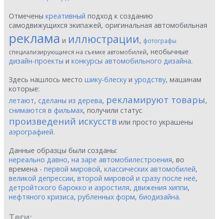
Отмечены
креативный
подход к созданию
самодвижущихся экипажей, оригинальная автомобильная
реклама
иллюстрации
и
,
фотографы
, необычные
специализирующиеся на съемке автомобилей
дизайн-проекты
и
конкурсы автомобильного дизайна
.
Здесь нашлось место
шику-блеску
и
уродству
, машинам
которые:
рекламируют товары
летают
,
сделаны из дерева
,
,
снимаются в фильмах
, получили статус
произведений искусств
или просто украшены
аэрографией
.
Данные образцы были созданы:
нереально давно
,
на заре автомобилестроения
, во
времена -
первой мировой
,
классических автомобилей
,
великой депрессии
,
второй мировой и сразу после неё
,
детройтского барокко и аэростиля
,
движения хиппи
,
нефтяного кризиса
,
рубленных форм
,
биодизайна
.
Теги: