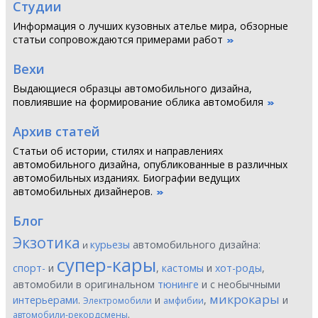
Студии
Информация о лучших кузовных ателье мира, обзорные
статьи сопровождаются примерами работ
Вехи
Выдающиеся образцы автомобильного дизайна,
повлиявшие на формирование облика автомобиля
Архив статей
Статьи об истории, стилях и направлениях
автомобильного дизайна, опубликованные в различных
автомобильных изданиях. Биографии ведущих
автомобильных дизайнеров.
Блог
Экзотика
курьезы
автомобильного дизайна:
и
супер-кары
спорт-
и
,
кастомы
и
хот-роды
,
автомобили в оригинальном
тюнинге
и с необычными
микрокары
интерьерами
.
и
,
и
Электромобили
амфибии
.
автомобили-рекордсмены