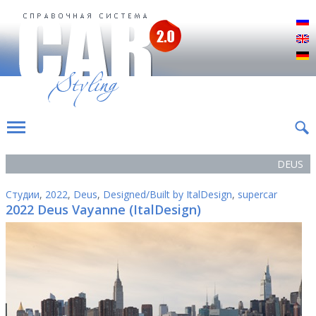
Р
E
D
DEUS
Студии
,
2022
,
Deus
,
Designed/Built by ItalDesign
,
supercar
2022 Deus Vayanne (ItalDesign)