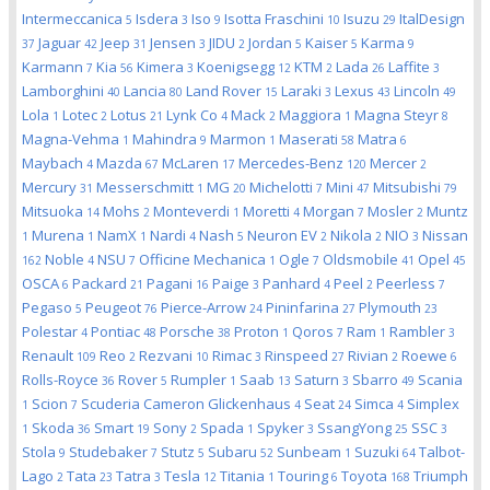
Intermeccanica
Isdera
Iso
Isotta Fraschini
Isuzu
ItalDesign
5
3
9
10
29
Jaguar
Jeep
Jensen
JIDU
Jordan
Kaiser
Karma
37
42
31
3
2
5
5
9
Karmann
Kia
Kimera
Koenigsegg
KTM
Lada
Laffite
7
56
3
12
2
26
3
Lamborghini
Lancia
Land Rover
Laraki
Lexus
Lincoln
40
80
15
3
43
49
Lola
Lotec
Lotus
Lynk Co
Mack
Maggiora
Magna Steyr
1
2
21
4
2
1
8
Magna-Vehma
Mahindra
Marmon
Maserati
Matra
1
9
1
58
6
Maybach
Mazda
McLaren
Mercedes-Benz
Mercer
4
67
17
120
2
Mercury
Messerschmitt
MG
Michelotti
Mini
Mitsubishi
31
1
20
7
47
79
Mitsuoka
Mohs
Monteverdi
Moretti
Morgan
Mosler
Muntz
14
2
1
4
7
2
Murena
NamX
Nardi
Nash
Neuron EV
Nikola
NIO
Nissan
1
1
1
4
5
2
2
3
Noble
NSU
Officine Mechanica
Ogle
Oldsmobile
Opel
162
4
7
1
7
41
45
OSCA
Packard
Pagani
Paige
Panhard
Peel
Peerless
6
21
16
3
4
2
7
Pegaso
Peugeot
Pierce-Arrow
Pininfarina
Plymouth
5
76
24
27
23
Polestar
Pontiac
Porsche
Proton
Qoros
Ram
Rambler
4
48
38
1
7
1
3
Renault
Reo
Rezvani
Rimac
Rinspeed
Rivian
Roewe
109
2
10
3
27
2
6
Rolls-Royce
Rover
Rumpler
Saab
Saturn
Sbarro
Scania
36
5
1
13
3
49
Scion
Scuderia Cameron Glickenhaus
Seat
Simca
Simplex
1
7
4
24
4
Skoda
Smart
Sony
Spada
Spyker
SsangYong
SSC
1
36
19
2
1
3
25
3
Stola
Studebaker
Stutz
Subaru
Sunbeam
Suzuki
Talbot-
9
7
5
52
1
64
Lago
Tata
Tatra
Tesla
Titania
Touring
Toyota
Triumph
2
23
3
12
1
6
168