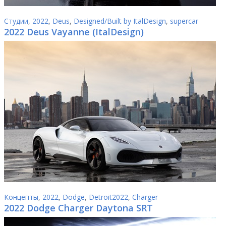
Студии
,
2022
,
Deus
,
Designed/Built by ItalDesign
,
supercar
2022 Deus Vayanne (ItalDesign)
Концепты
,
2022
,
Dodge
,
Detroit2022
,
Charger
2022 Dodge Charger Daytona SRT