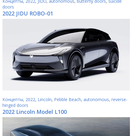
Концепты
,
2022
,
JIDU
,
autonomous
,
butterfly doors
,
suicide
doors
2022 JIDU ROBO-01
Концепты
,
2022
,
Lincoln
,
Pebble Beach
,
autonomous
,
reverse-
hinged doors
2022 Lincoln Model L100