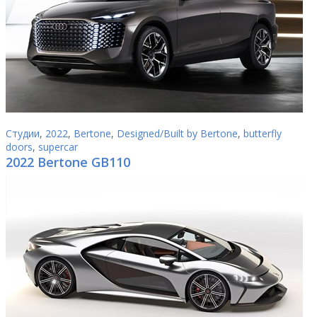
Студии
,
2022
,
Bertone
,
Designed/Built by Bertone
,
butterfly
doors
,
supercar
2022 Bertone GB110