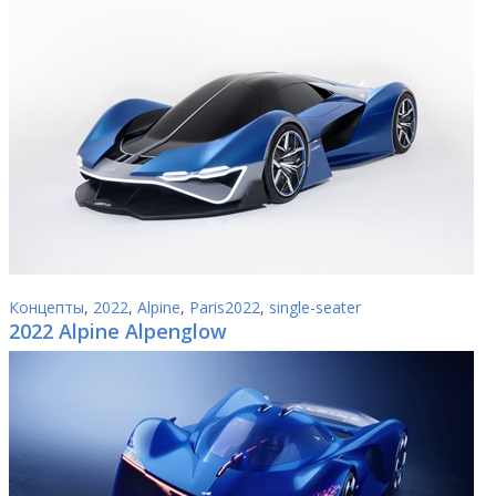
Концепты
,
2022
,
Alpine
,
Paris2022
,
single-seater
2022 Alpine Alpenglow