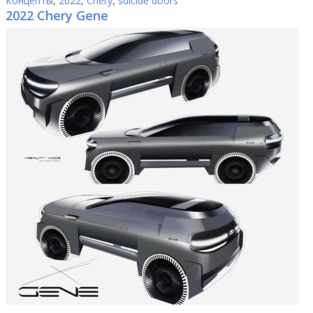
Концепты
,
2022
,
Chery
,
suicide doors
2022 Chery Gene