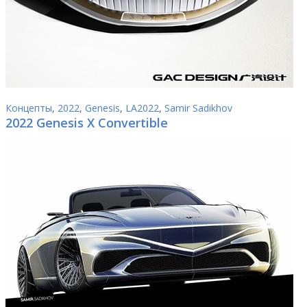
Концепты
,
2022
,
Genesis
,
LA2022
,
Samir Sadikhov
2022 Genesis X Convertible