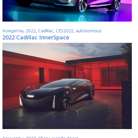
Концепты
,
2022
,
Cadillac
,
CES2022
,
autonomous
2022 Cadillac InnerSpace