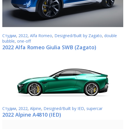
Студии
,
2022
,
Alfa Romeo
,
Designed/Built by Zagato
,
double
bubble
,
one-off
2022 Alfa Romeo Giulia SWB (Zagato)
Студии
,
2022
,
Alpine
,
Designed/Built by IED
,
supercar
2022 Alpine A4810 (IED)