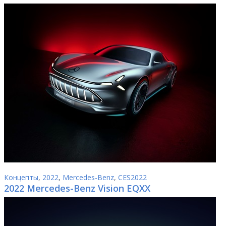
Концепты
,
2022
,
Mercedes-Benz
,
CES2022
2022 Mercedes-Benz Vision EQXX