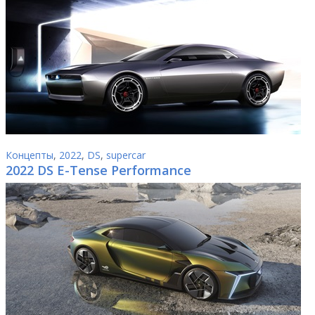
Концепты
,
2022
,
DS
,
supercar
2022 DS E-Tense Performance