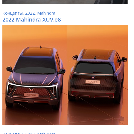
Концепты
,
2022
,
Mahindra
2022 Mahindra XUV.e8