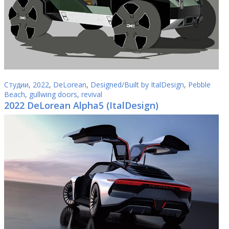
Студии
,
2022
,
DeLorean
,
Designed/Built by ItalDesign
,
Pebble
Beach
,
gullwing doors
,
revival
2022 DeLorean Alpha5 (ItalDesign)