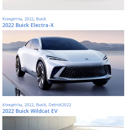
Концепты
,
2022
,
Buick
2022 Buick Electra-X
Концепты
,
2022
,
Buick
,
Detroit2022
2022 Buick Wildcat EV