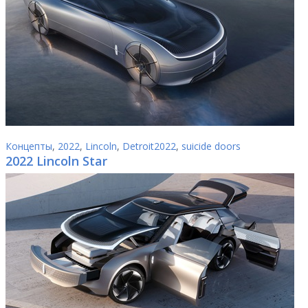
Концепты
,
2022
,
Lincoln
,
Detroit2022
,
suicide doors
2022 Lincoln Star