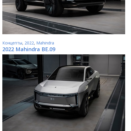
Концепты
,
2022
,
Mahindra
2022 Mahindra BE.09