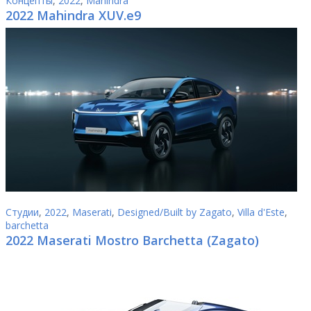
Концепты
,
2022
,
Mahindra
2022 Mahindra XUV.e9
Студии
,
2022
,
Maserati
,
Designed/Built by Zagato
,
Villa d'Este
,
barchetta
2022 Maserati Mostro Barchetta (Zagato)