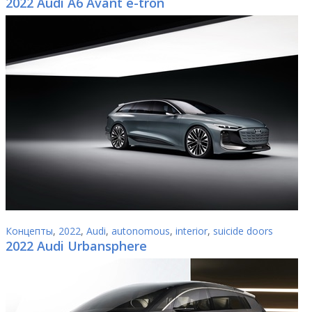
2022 Audi A6 Avant e-tron
Концепты
,
2022
,
Audi
,
autonomous
,
interior
,
suicide doors
2022 Audi Urbansphere