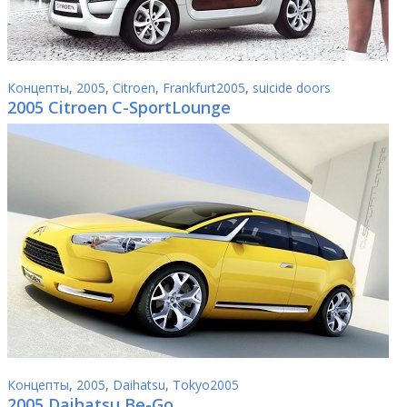
Концепты
,
2005
,
Citroen
,
Frankfurt2005
,
suicide doors
2005 Citroen C-SportLounge
Концепты
,
2005
,
Daihatsu
,
Tokyo2005
2005 Daihatsu Be-Go