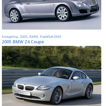
Концепты
,
2005
,
BMW
,
Frankfurt2005
2005 BMW Z4 Coupe