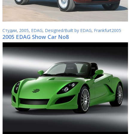
Студии
,
2005
,
EDAG
,
Designed/Built by EDAG
,
Frankfurt2005
2005 EDAG Show Car No8