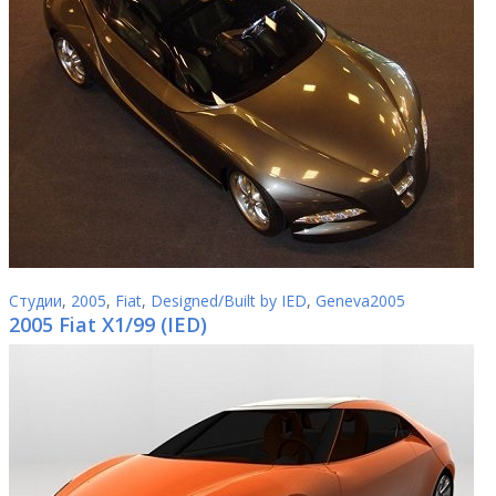
Студии
,
2005
,
Fiat
,
Designed/Built by IED
,
Geneva2005
2005 Fiat X1/99 (IED)