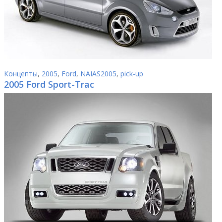
Концепты
,
2005
,
Ford
,
NAIAS2005
,
pick-up
2005 Ford Sport-Trac