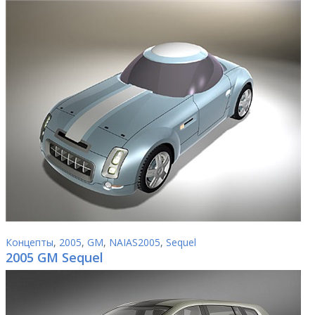
Концепты
,
2005
,
GM
,
NAIAS2005
,
Sequel
2005 GM Sequel