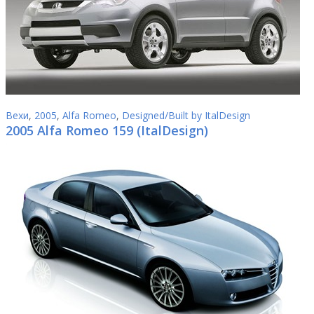
Вехи
,
2005
,
Alfa Romeo
,
Designed/Built by ItalDesign
2005 Alfa Romeo 159 (ItalDesign)