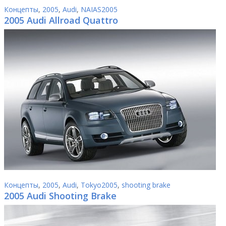
Концепты
,
2005
,
Audi
,
NAIAS2005
2005 Audi Allroad Quattro
Концепты
,
2005
,
Audi
,
Tokyo2005
,
shooting brake
2005 Audi Shooting Brake