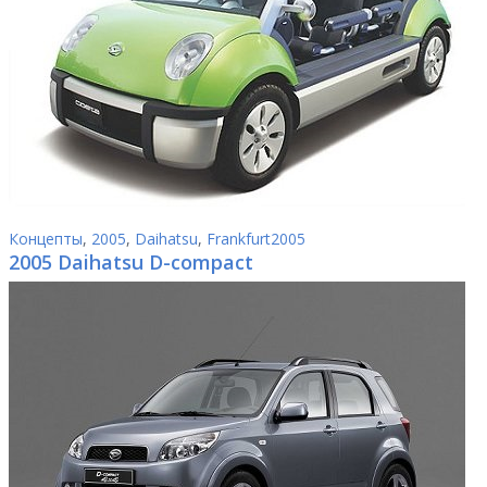
Концепты
,
2005
,
Daihatsu
,
Frankfurt2005
2005 Daihatsu D-compact