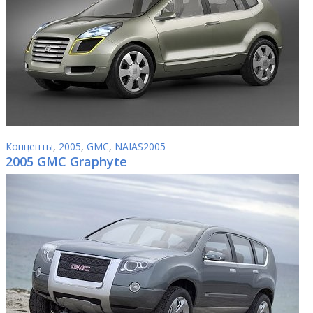
Концепты
,
2005
,
GMC
,
NAIAS2005
2005 GMC Graphyte