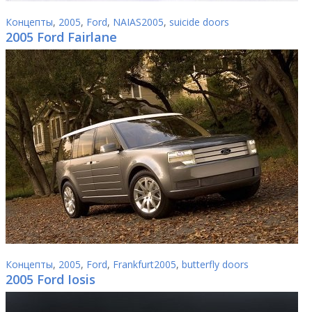
Концепты
,
2005
,
Ford
,
NAIAS2005
,
suicide doors
2005 Ford Fairlane
Концепты
,
2005
,
Ford
,
Frankfurt2005
,
butterfly doors
2005 Ford Iosis