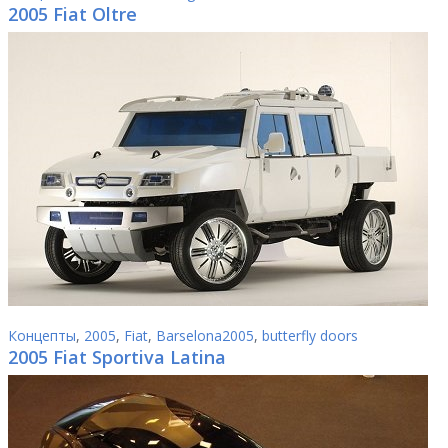
2005 Fiat Oltre
Концепты
,
2005
,
Fiat
,
Barselona2005
,
butterfly doors
2005 Fiat Sportiva Latina