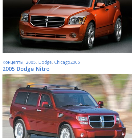
Концепты
,
2005
,
Dodge
,
Chicago2005
2005 Dodge Nitro