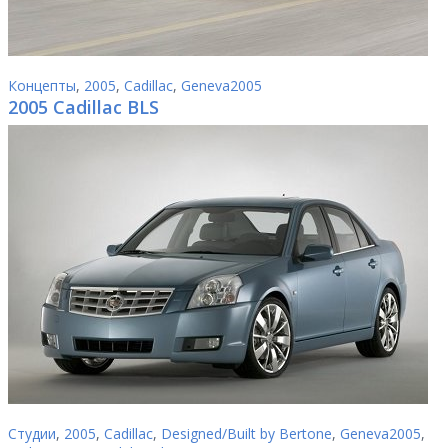
Концепты
,
2005
,
Cadillac
,
Geneva2005
2005 Cadillac BLS
Студии
,
2005
,
Cadillac
,
Designed/Built by Bertone
,
Geneva2005
,