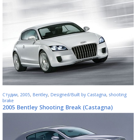
Студии
,
2005
,
Bentley
,
Designed/Built by Castagna
,
shooting
brake
2005 Bentley Shooting Break (Castagna)