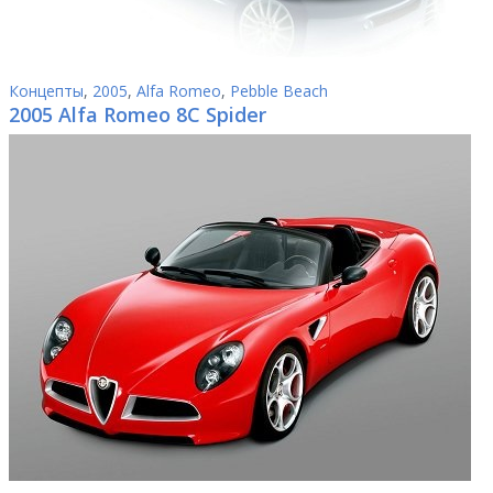
Концепты
,
2005
,
Alfa Romeo
,
Pebble Beach
2005 Alfa Romeo 8C Spider