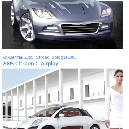
Концепты
,
2005
,
Citroen
,
Bologna2005
2005 Citroen C-Airplay