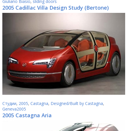
Giuliano Biasio
,
sliding doors
2005 Cadillac Villa Design Study (Bertone)
Студии
,
2005
,
Castagna
,
Designed/Built by Castagna
,
Geneva2005
2005 Castagna Aria