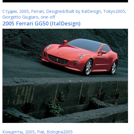
Студии
,
2005
,
Ferrari
,
Designed/Built by ItalDesign
,
Tokyo2005
,
Giorgetto Giugiaro
,
one-off
2005 Ferrari GG50 (ItalDesign)
Концепты
,
2005
,
Fiat
,
Bologna2005