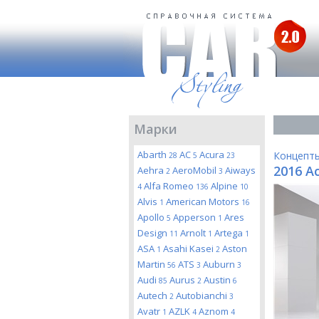
Марки
Abarth
AC
Acura
Концепт
28
5
23
2016 Ac
Aehra
AeroMobil
Aiways
2
3
Alfa Romeo
Alpine
4
136
10
Alvis
American Motors
1
16
Apollo
Apperson
Ares
5
1
Design
Arnolt
Artega
11
1
1
ASA
Asahi Kasei
Aston
1
2
Martin
ATS
Auburn
56
3
3
Audi
Aurus
Austin
85
2
6
Autech
Autobianchi
2
3
Avatr
AZLK
Aznom
1
4
4