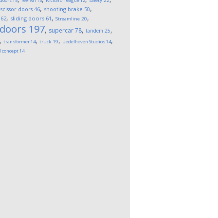
 doors
15
revival
13
Richard Teague
12
safety
22
,
,
,
scissor doors
46
shooting brake
50
,
,
,
62
sliding doors
61
Streamline
20
 doors
197
,
,
,
supercar
78
tandem
25
,
,
,
,
transformer
14
truck
19
Uedelhoven Studios
14
l concept
14