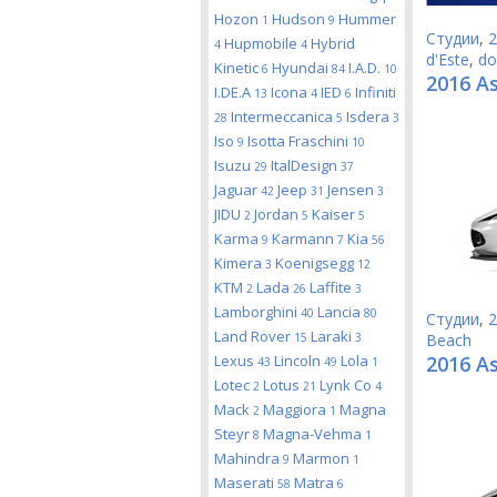
Hozon
Hudson
Hummer
1
9
Студии
,
2
Hupmobile
Hybrid
4
4
d'Este
,
do
Kinetic
Hyundai
I.A.D.
6
84
10
2016 A
I.DE.A
Icona
IED
Infiniti
13
4
6
Intermeccanica
Isdera
28
5
3
Iso
Isotta Fraschini
9
10
Isuzu
ItalDesign
29
37
Jaguar
Jeep
Jensen
42
31
3
JIDU
Jordan
Kaiser
2
5
5
Karma
Karmann
Kia
9
7
56
Kimera
Koenigsegg
3
12
KTM
Lada
Laffite
2
26
3
Lamborghini
Lancia
40
80
Студии
,
2
Land Rover
Laraki
15
3
Beach
Lexus
Lincoln
Lola
2016 A
43
49
1
Lotec
Lotus
Lynk Co
2
21
4
Mack
Maggiora
Magna
2
1
Steyr
Magna-Vehma
8
1
Mahindra
Marmon
9
1
Maserati
Matra
58
6