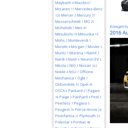
Maybach
Mazda
4
67
McLaren
Mercedes-Benz
17
Mercer
Mercury
120
2
31
Messerschmitt
MG
1
20
Концепт
Michelotti
Mini
7
47
2016 A
Mitsubishi
Mitsuoka
79
14
Mohs
Monteverdi
2
1
Moretti
Morgan
Mosler
4
7
2
Muntz
Murena
NamX
1
1
1
Nardi
Nash
Neuron EV
4
5
2
Nikola
NIO
Nissan
2
3
162
Noble
NSU
Officine
4
7
Mechanica
Ogle
1
7
Oldsmobile
Opel
41
45
OSCA
Packard
Pagani
6
21
Paige
Panhard
Peel
16
3
4
2
Peerless
Pegaso
7
5
Peugeot
Pierce-Arrow
76
24
Pininfarina
Plymouth
27
23
Polestar
Pontiac
4
48