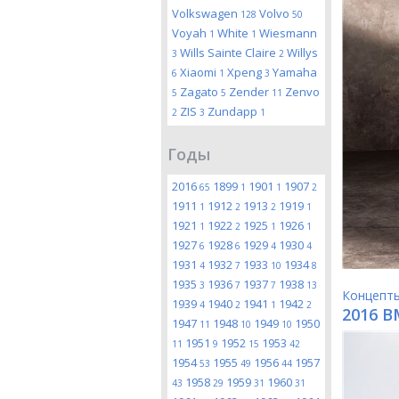
Volkswagen
Volvo
128
50
Voyah
White
Wiesmann
1
1
Wills Sainte Claire
Willys
3
2
Xiaomi
Xpeng
Yamaha
6
1
3
Zagato
Zender
Zenvo
5
5
11
ZIS
Zundapp
2
3
1
Годы
2016
1899
1901
1907
65
1
1
2
1911
1912
1913
1919
1
2
2
1
1921
1922
1925
1926
1
2
1
1
1927
1928
1929
1930
6
6
4
4
1931
1932
1933
1934
4
7
10
8
1935
1936
1937
1938
3
7
7
13
Концепт
1939
1940
1941
1942
4
2
1
2
2016 B
1947
1948
1949
1950
11
10
10
1951
1952
1953
11
9
15
42
1954
1955
1956
1957
53
49
44
1958
1959
1960
43
29
31
31