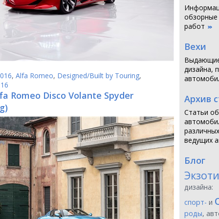
Информаци
обзорные
работ
Вехи
Выдающие
дизайна, 
016
,
Alfa Romeo
,
Designed/Built by Touring
,
автомоби
016
lfa Romeo Disco Volante Spyder
Архив 
g)
Статьи об
автомобил
различных
ведущих а
Блог
Экзот
дизайна:
спорт-
и
роды
, ав