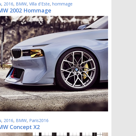
ы
,
2016
,
BMW
,
Villa d'Este
,
hommage
BMW 2002 Hommage
ы
,
2016
,
BMW
,
Paris2016
MW Concept X2