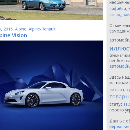
необычн
,
амфибии
рекордсме
Отмечен
ы
,
2016
,
Alpine
,
Alpine-Renault
самодвиж
pine Vision
автомоби
иллюс
специализи
необычн
автомоби
Здесь на
машинам 
летают
,
с
товары
пр
статус
просто у
Данные о
нереальн