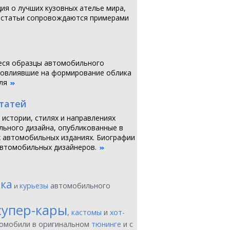
я о лучших кузовных ателье мира,
 статьи сопровождаются примерами
ся образцы автомобильного
повлиявшие на формирование облика
ля
статей
 истории, стилях и направлениях
ьного дизайна, опубликованные в
 автомобильных изданиях. Биографии
втомобильных дизайнеров.
ика
курьезы
автомобильного
и
супер-кары
,
кастомы
и
хот-
томобили в оригинальном
тюнинге
и с