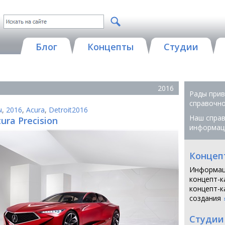
Блог
Концепты
Студии
2016
Рады прив
справочной
ы
,
2016
,
Acura
,
Detroit2016
Наш справ
ura Precision
информац
Концеп
Информац
концепт-к
концепт-к
создания
Студии