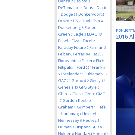
Denza
DeSoto
2
3
DeTomaso
Deus
Diatto
18
1
Dodge
Donkervoort
1
69
3
Drako
DS
Dual-Ghia
2
7
4
Duesenberg
Eadon
5
Концепт
Green
Eagle
EDAG
3
3
13
2016 Al
Edsel
Elva
Facel
1
1
2
Faraday Future
Farman
2
2
Felber
Ferrari
Fiat
6
94
205
Fioravanti
Fisker
Fitch
10
8
1
Fittipaldi
Ford
Franklin
1
224
Freelander
Fuldamobil
5
1
2
GAC
Garford
Geely
20
2
12
Genesis
GFG Style
15
6
Ghia
Glas
GM
GMC
12
1
30
Gordon-Keeble
17
1
Graham
Gumpert
Hafei
1
1
Hanomag
Heinkel
1
1
1
Hennessey
Heuliez
6
6
Hillman
Hispano Suiza
1
8
Holden
Honda
Hongqi
8
94
4