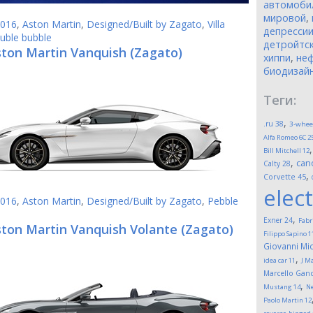
автомоби
мировой
,
016
,
Aston Martin
,
Designed/Built by Zagato
,
Villa
депресси
uble bubble
детройтск
ston Martin Vanquish (Zagato)
хиппи
,
неф
биодизай
Теги:
,
.ru
38
3-whee
Alfa Romeo 6C 2
Bill Mitchell
12
,
can
Calty
28
,
Corvette
45
elect
016
,
Aston Martin
,
Designed/Built by Zagato
,
Pebble
,
Exner
24
Fabr
ston Martin Vanquish Volante (Zagato)
Filippo Sapino
1
Giovanni Mic
,
idea car
11
J M
Marcello Gand
,
Mustang
14
Ne
Paolo Martin
12