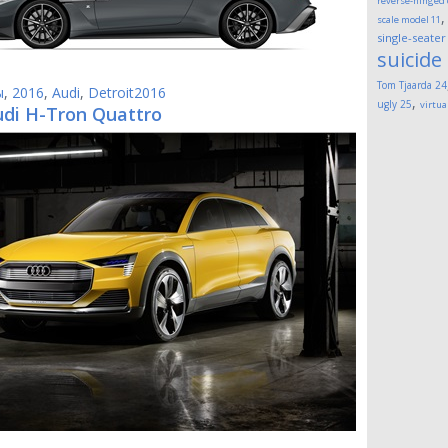
reverse-hinged
scale model
11
single-seater
suicide
Tom Tjaarda
24
ы
,
2016
,
Audi
,
Detroit2016
,
ugly
25
virtua
udi H-Tron Quattro