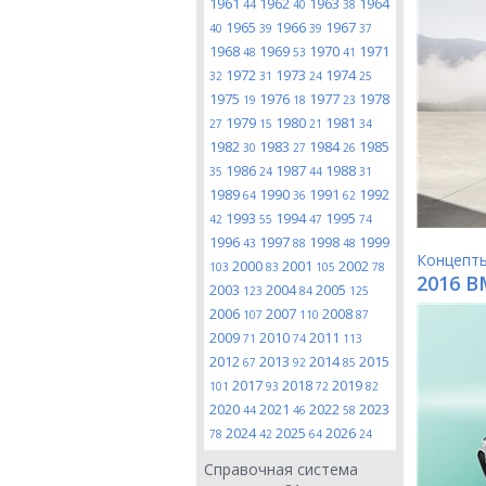
1961
1962
1963
1964
44
40
38
1965
1966
1967
40
39
39
37
1968
1969
1970
1971
48
53
41
1972
1973
1974
32
31
24
25
1975
1976
1977
1978
19
18
23
1979
1980
1981
27
15
21
34
1982
1983
1984
1985
30
27
26
1986
1987
1988
35
24
44
31
1989
1990
1991
1992
64
36
62
1993
1994
1995
42
55
47
74
1996
1997
1998
1999
43
88
48
Концепт
2000
2001
2002
103
83
105
78
2016 B
2003
2004
2005
123
84
125
2006
2007
2008
107
110
87
2009
2010
2011
71
74
113
2012
2013
2014
2015
67
92
85
2017
2018
2019
101
93
72
82
2020
2021
2022
2023
44
46
58
2024
2025
2026
78
42
64
24
Справочная система