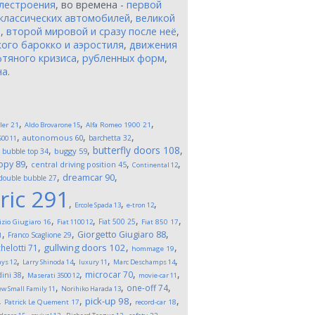
лестроения
, во времена -
первой
классических автомобилей
,
великой
и
,
второй мировой и сразу после неё
,
ого барокко и аэростиля
,
движения
тяного кризиса
,
рубленных форм
,
на
.
,
,
,
ler
21
Aldo Brovarone
15
Alfa Romeo 1900
21
,
,
,
autonomous
60
barchetta
32
500
11
,
,
,
butterfly doors
108
,
buggy
59
bubble top
34
,
,
,
opy
89
central driving position
45
Continental
12
,
,
dreamcar
90
double bubble
27
ric
291
,
,
,
Ercole Spada
13
e-tron
12
,
,
,
,
Fiat 500
25
izio Giugiaro
16
Fiat 1100
12
Fiat 850
17
,
,
,
Giorgetto Giugiaro
88
Franco Scaglione
29
1
,
,
,
gullwing doors
102
helotti
71
hommage
19
,
,
,
,
ays
12
Larry Shinoda
14
luxury
11
Marc Deschamps
14
,
,
,
,
microcar
70
ini
38
Maserati 3500
12
movie-car
11
,
,
,
one-off
74
w Small Family
11
Norihiko Harada
13
,
,
,
,
pick-up
98
Patrick Le Quement
17
record-car
18
,
,
,
,