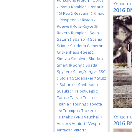
Porsche
Proton
Qoros
38
1
Концепт
Ram
Rambler
Renault
7
1
3
2016 
Reo
Rezvani
Rimac
109
2
10
Rinspeed
Rivian
3
27
2
Roewe
Rolls-Royce
6
36
Rover
Rumpler
Saab
5
1
13
Saturn
Sbarro
Scania
3
49
1
Scion
Scuderia Cameron
7
Glickenhaus
Seat
4
24
Simca
Simplex
Skoda
4
1
36
Smart
Sony
Spada
19
2
1
Spyker
SsangYong
SSC
3
25
Stola
Studebaker
Stutz
3
9
7
Subaru
Sunbeam
5
52
1
Suzuki
Talbot-Lago
64
2
Tata
Tatra
Tesla
23
3
12
Titania
Touring
Toyota
1
6
Triumph
Tucker
168
7
1
Концепт
Tushek
TVR
Vauxhall
2
2
7
2016 B
Vector
Venturi
Vespa
5
9
1
Viritech
Vittori
1
1