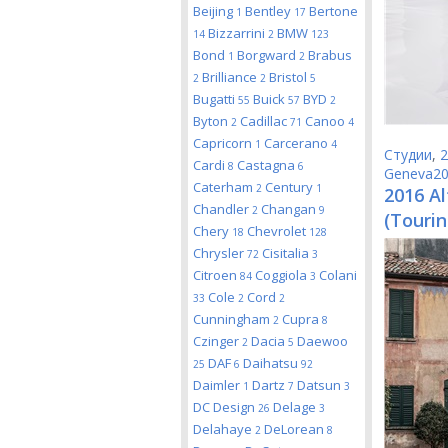
Beijing
Bentley
Bertone
1
17
Bizzarrini
BMW
14
2
123
Bond
Borgward
Brabus
1
2
Brilliance
Bristol
2
2
5
Bugatti
Buick
BYD
55
57
2
Byton
Cadillac
Canoo
2
71
4
Capricorn
Carcerano
1
4
Студии
,
2
Cardi
Castagna
8
6
Geneva2
Caterham
Century
2
1
2016 A
Chandler
Changan
2
9
(Tourin
Chery
Chevrolet
18
128
Chrysler
Cisitalia
72
3
Citroen
Coggiola
Colani
84
3
Cole
Cord
33
2
2
Cunningham
Cupra
2
8
Czinger
Dacia
Daewoo
2
5
DAF
Daihatsu
25
6
92
Daimler
Dartz
Datsun
1
7
3
DC Design
Delage
26
3
Delahaye
DeLorean
2
8