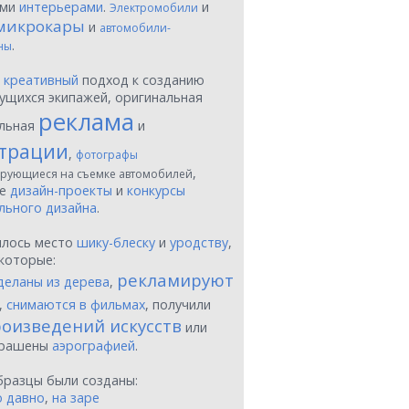
ыми
интерьерами
.
и
Электромобили
микрокары
и
автомобили-
.
ны
ы
креативный
подход к созданию
ущихся экипажей, оригинальная
реклама
льная
и
трации
,
фотографы
,
рующиеся на съемке автомобилей
ые
дизайн-проекты
и
конкурсы
льного дизайна
.
шлось место
шику-блеску
и
уродству
,
которые:
рекламируют
деланы из дерева
,
,
снимаются в фильмах
, получили
оизведений искусств
или
крашены
аэрографией
.
бразцы были созданы:
о давно
,
на заре