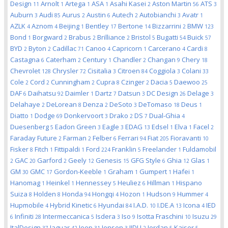
Design
Arnolt
Artega
ASA
Asahi Kasei
Aston Martin
ATS
11
1
1
1
2
56
3
Auburn
Audi
Aurus
Austin
Autech
Autobianchi
Avatr
3
85
2
6
2
3
1
AZLK
Aznom
Beijing
Bentley
Bertone
Bizzarrini
BMW
4
4
1
17
14
2
123
Bond
Borgward
Brabus
Brilliance
Bristol
Bugatti
Buick
1
2
2
2
5
54
57
BYD
Byton
Cadillac
Canoo
Capricorn
Carcerano
Cardi
2
2
71
4
1
4
8
Castagna
Caterham
Century
Chandler
Changan
Chery
6
2
1
2
9
18
Chevrolet
Chrysler
Cisitalia
Citroen
Coggiola
Colani
128
72
3
84
3
33
Cole
Cord
Cunningham
Cupra
Czinger
Dacia
Daewoo
2
2
2
8
2
5
25
DAF
Daihatsu
Daimler
Dartz
Datsun
DC Design
Delage
6
92
1
7
3
26
3
Delahaye
DeLorean
Denza
DeSoto
DeTomaso
Deus
2
8
2
3
18
1
Diatto
Dodge
Donkervoort
Drako
DS
Dual-Ghia
1
69
3
2
7
4
Duesenberg
Eadon Green
Eagle
EDAG
Edsel
Elva
Facel
5
3
3
13
1
1
2
Faraday Future
Farman
Felber
Ferrari
Fiat
Fioravanti
2
2
6
94
205
10
Fisker
Fitch
Fittipaldi
Ford
Franklin
Freelander
Fuldamobil
8
1
1
224
5
1
GAC
Garford
Geely
Genesis
GFG Style
Ghia
Glas
2
20
2
12
15
6
12
1
GM
GMC
Gordon-Keeble
Graham
Gumpert
Hafei
30
17
1
1
1
1
Hanomag
Heinkel
Hennessey
Heuliez
Hillman
Hispano
1
1
5
6
1
Suiza
Holden
Honda
Hongqi
Hozon
Hudson
Hummer
8
8
94
4
1
9
4
Hupmobile
Hybrid Kinetic
Hyundai
I.A.D.
I.DE.A
Icona
IED
4
6
84
10
13
4
Infiniti
Intermeccanica
Isdera
Iso
Isotta Fraschini
Isuzu
6
28
5
3
9
10
29
ItalDesign
Jaguar
Jeep
Jensen
JIDU
Jordan
Kaiser