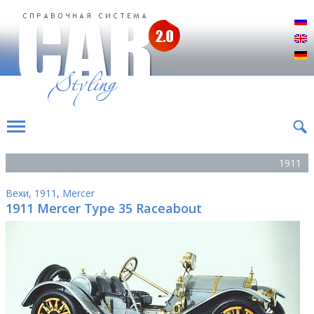
Р
E
D
1911
Вехи
,
1911
,
Mercer
1911 Mercer Type 35 Raceabout