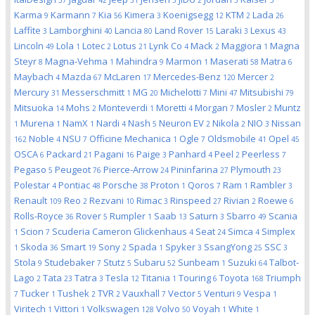
37
42
31
3
2
5
5
Karma
Karmann
Kia
Kimera
Koenigsegg
KTM
Lada
9
7
56
3
12
2
26
Laffite
Lamborghini
Lancia
Land Rover
Laraki
Lexus
3
40
80
15
3
43
Lincoln
Lola
Lotec
Lotus
Lynk Co
Mack
Maggiora
Magna
49
1
2
21
4
2
1
Steyr
Magna-Vehma
Mahindra
Marmon
Maserati
Matra
8
1
9
1
58
6
Maybach
Mazda
McLaren
Mercedes-Benz
Mercer
4
67
17
120
2
Mercury
Messerschmitt
MG
Michelotti
Mini
Mitsubishi
31
1
20
7
47
79
Mitsuoka
Mohs
Monteverdi
Moretti
Morgan
Mosler
Muntz
14
2
1
4
7
2
Murena
NamX
Nardi
Nash
Neuron EV
Nikola
NIO
Nissan
1
1
1
4
5
2
2
3
Noble
NSU
Officine Mechanica
Ogle
Oldsmobile
Opel
162
4
7
1
7
41
45
OSCA
Packard
Pagani
Paige
Panhard
Peel
Peerless
6
21
16
3
4
2
7
Pegaso
Peugeot
Pierce-Arrow
Pininfarina
Plymouth
5
76
24
27
23
Polestar
Pontiac
Porsche
Proton
Qoros
Ram
Rambler
4
48
38
1
7
1
3
Renault
Reo
Rezvani
Rimac
Rinspeed
Rivian
Roewe
109
2
10
3
27
2
6
Rolls-Royce
Rover
Rumpler
Saab
Saturn
Sbarro
Scania
36
5
1
13
3
49
Scion
Scuderia Cameron Glickenhaus
Seat
Simca
Simplex
1
7
4
24
4
Skoda
Smart
Sony
Spada
Spyker
SsangYong
SSC
1
36
19
2
1
3
25
3
Stola
Studebaker
Stutz
Subaru
Sunbeam
Suzuki
Talbot-
9
7
5
52
1
64
Lago
Tata
Tatra
Tesla
Titania
Touring
Toyota
Triumph
2
23
3
12
1
6
168
Tucker
Tushek
TVR
Vauxhall
Vector
Venturi
Vespa
7
1
2
2
7
5
9
1
Viritech
Vittori
Volkswagen
Volvo
Voyah
White
1
1
128
50
1
1