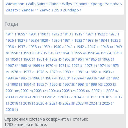
Wiesmann
Wills Sainte Claire
Willys
Xiaomi
Xpeng
Yamaha
3
2
6
1
3
5
Zagato
Zender
Zenvo
ZIS
Zundapp
5
11
2
3
1
Годы
1911
1899
1901
1907
1912
1913
1919
1921
1922
1925
1
1
1
2
2
2
1
1
2
1
1926
1927
1928
1929
1930
1931
1932
1933
1934
1935
1
6
6
4
4
4
7
10
8
3
1936
1937
1938
1939
1940
1941
1942
1947
1948
1949
7
7
13
4
2
1
2
11
10
1950
1951
1952
1953
1954
1955
1956
1957
1958
10
11
9
15
42
53
49
44
43
1959
1960
1961
1962
1963
1964
1965
1966
29
31
31
44
40
38
40
39
39
1967
1968
1969
1970
1971
1972
1973
1974
1975
37
48
53
41
32
31
24
25
1976
1977
1978
1979
1980
1981
1982
1983
19
18
23
27
15
21
34
30
27
1984
1985
1986
1987
1988
1989
1990
1991
1992
26
35
24
44
31
64
36
62
1993
1994
1995
1996
1997
1998
1999
2000
42
55
47
74
43
88
48
103
83
2001
2002
2003
2004
2005
2006
2007
2008
105
78
123
84
125
107
110
87
2009
2010
2011
2012
2013
2014
2015
2016
2017
71
74
113
67
92
85
101
65
2018
2019
2020
2021
2022
2023
2024
2025
93
72
82
44
46
58
78
42
64
2026
24
Справочная система содержит:
81
статью;
1283
записей в блоге;