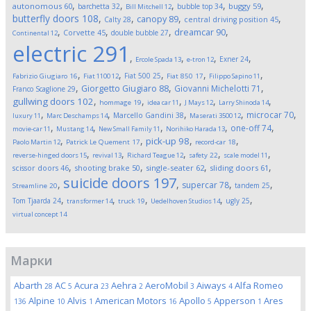
,
,
,
,
,
autonomous
60
buggy
59
barchetta
32
bubble top
34
Bill Mitchell
12
butterfly doors
108
,
,
,
,
canopy
89
Calty
28
central driving position
45
,
,
,
,
dreamcar
90
Corvette
45
double bubble
27
Continental
12
electric
291
,
,
,
,
Exner
24
Ercole Spada
13
e-tron
12
,
,
,
,
,
Fiat 500
25
Fabrizio Giugiaro
16
Fiat 1100
12
Fiat 850
17
Filippo Sapino
11
,
,
,
Giorgetto Giugiaro
88
Giovanni Michelotti
71
Franco Scaglione
29
,
,
,
,
,
gullwing doors
102
hommage
19
idea car
11
J Mays
12
Larry Shinoda
14
,
,
,
,
,
microcar
70
Marcello Gandini
38
luxury
11
Marc Deschamps
14
Maserati 3500
12
,
,
,
,
,
one-off
74
movie-car
11
Mustang
14
New Small Family
11
Norihiko Harada
13
,
,
,
,
pick-up
98
Paolo Martin
12
Patrick Le Quement
17
record-car
18
,
,
,
,
,
reverse-hinged doors
15
revival
13
Richard Teague
12
safety
22
scale model
11
,
,
,
,
scissor doors
46
shooting brake
50
single-seater
62
sliding doors
61
suicide doors
197
,
,
,
,
supercar
78
tandem
25
Streamline
20
,
,
,
,
,
Tom Tjaarda
24
ugly
25
transformer
14
truck
19
Uedelhoven Studios
14
virtual concept
14
Марки
Abarth
AC
Acura
Aehra
AeroMobil
Aiways
Alfa Romeo
28
5
23
2
3
4
Alpine
Alvis
American Motors
Apollo
Apperson
Ares
136
10
1
16
5
1