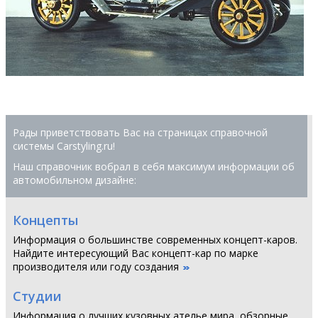
Рады приветствовать Вас на страницах справочной
системы Сarstyling.ru!
Наш справочник вобрал в себя максимум информации об
автомобильном дизайне:
Концепты
Информация о большинстве современных концепт-каров.
Найдите интересующий Вас концепт-кар по марке
производителя или году создания
Студии
Информация о лучших кузовных ателье мира, обзорные