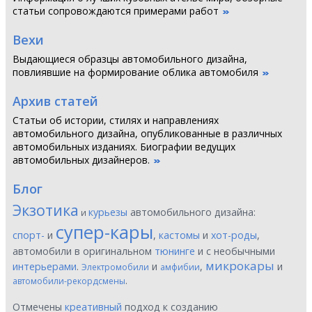
статьи сопровождаются примерами работ
Вехи
Выдающиеся образцы автомобильного дизайна,
повлиявшие на формирование облика автомобиля
Архив статей
Статьи об истории, стилях и направлениях
автомобильного дизайна, опубликованные в различных
автомобильных изданиях. Биографии ведущих
автомобильных дизайнеров.
Блог
Экзотика
курьезы
автомобильного дизайна:
и
супер-кары
спорт-
и
,
кастомы
и
хот-роды
,
автомобили в оригинальном
тюнинге
и с необычными
микрокары
интерьерами
.
и
,
и
Электромобили
амфибии
.
автомобили-рекордсмены
Отмечены
креативный
подход к созданию