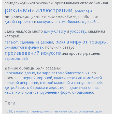
самодвижущихся экипажей, оригинальная автомобильная
реклама
иллюстрации
и
,
фотографы
, необычные
специализирующиеся на съемке автомобилей
дизайн-проекты
и
конкурсы автомобильного дизайна
.
Здесь нашлось место
шику-блеску
и
уродству
, машинам
которые:
рекламируют товары
летают
,
сделаны из дерева
,
,
снимаются в фильмах
, получили статус
произведений искусств
или просто украшены
аэрографией
.
Данные образцы были созданы:
нереально давно
,
на заре автомобилестроения
, во
времена -
первой мировой
,
классических автомобилей
,
великой депрессии
,
второй мировой и сразу после неё
,
детройтского барокко и аэростиля
,
движения хиппи
,
нефтяного кризиса
,
рубленных форм
,
биодизайна
.
Теги:
,
,
,
,
,
.ru
38
3-wheeler
21
Aldo Brovarone
15
Alfa Romeo 1900
21
Alfa Romeo 6C 2500
11