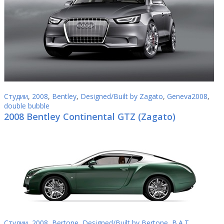
Студии
,
2008
,
Bentley
,
Designed/Built by Zagato
,
Geneva2008
,
double bubble
2008 Bentley Continental GTZ (Zagato)
Студии
,
2008
,
Bertone
,
Designed/Built by Bertone
,
B.A.T.