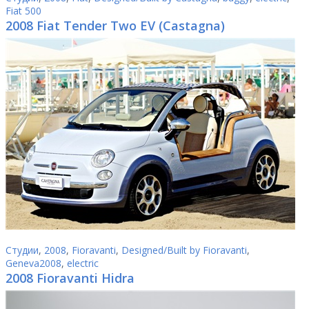
Fiat 500
2008 Fiat Tender Two EV (Castagna)
Студии
,
2008
,
Fioravanti
,
Designed/Built by Fioravanti
,
Geneva2008
,
electric
2008 Fioravanti Hidra