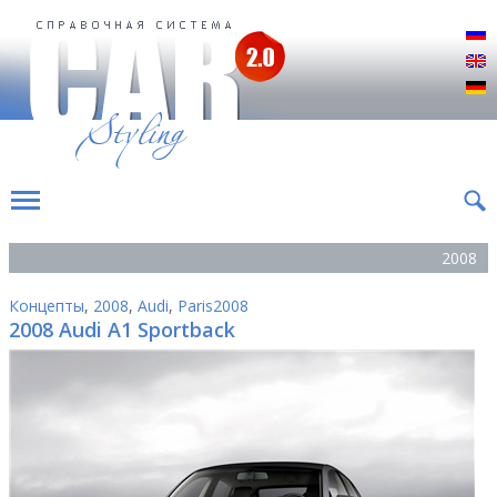
Р
E
D
2008
Концепты
,
2008
,
Audi
,
Paris2008
2008 Audi A1 Sportback