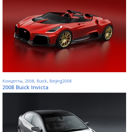
Концепты
,
2008
,
Buick
,
Beijing2008
2008 Buick Invicta