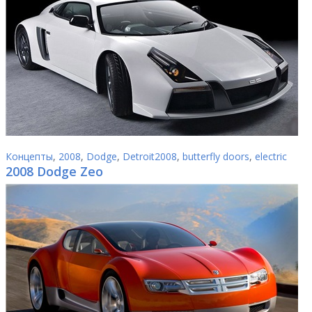
Концепты
,
2008
,
Dodge
,
Detroit2008
,
butterfly doors
,
electric
2008 Dodge Zeo