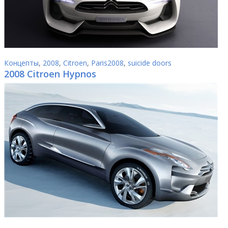
Концепты
,
2008
,
Citroen
,
Paris2008
,
suicide doors
2008 Citroen Hypnos