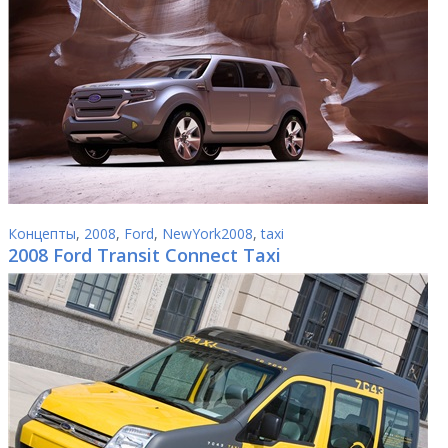
Концепты
,
2008
,
Ford
,
NewYork2008
,
taxi
2008 Ford Transit Connect Taxi