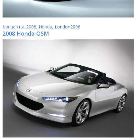
Концепты
,
2008
,
Honda
,
London2008
2008 Honda OSM