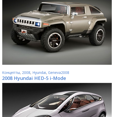
Концепты
,
2008
,
Hyundai
,
Geneva2008
2008 Hyundai HED-5 i-Mode