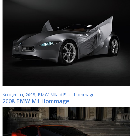
Концепты
,
2008
,
BMW
,
Villa d'Este
,
hommage
2008 BMW M1 Hommage