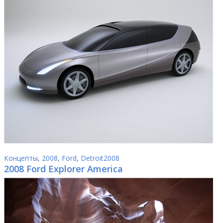
Концепты
,
2008
,
Ford
,
Detroit2008
2008 Ford Explorer America