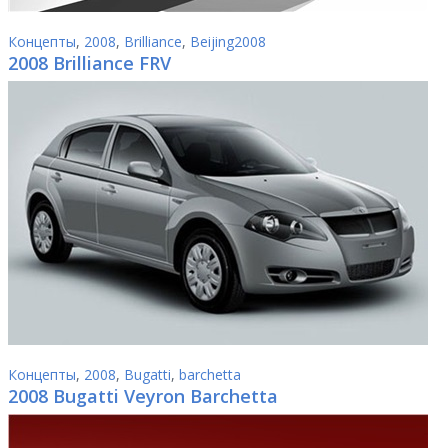
Концепты
,
2008
,
Brilliance
,
Beijing2008
2008 Brilliance FRV
Концепты
,
2008
,
Bugatti
,
barchetta
2008 Bugatti Veyron Barchetta