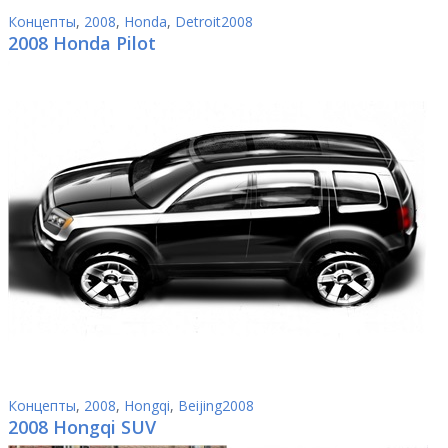
Концепты
,
2008
,
Honda
,
Detroit2008
2008 Honda Pilot
Концепты
,
2008
,
Hongqi
,
Beijing2008
2008 Hongqi SUV