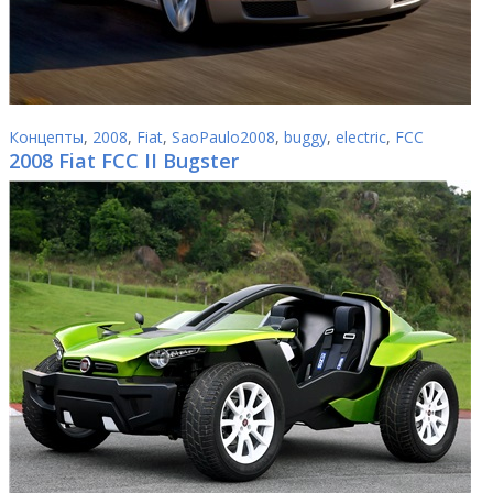
Концепты
,
2008
,
Fiat
,
SaoPaulo2008
,
buggy
,
electric
,
FCC
2008 Fiat FCC II Bugster