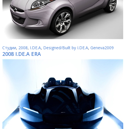
Студии
,
2008
,
I.DE.A
,
Designed/Built by I.DE.A
,
Geneva2009
2008 I.DE.A ERA