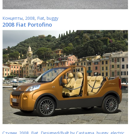
Концепты
,
2008
,
Fiat
,
buggy
2008 Fiat Portofino
Студии
,
2008
,
Fiat
,
Designed/Built by Castagna
,
buggy
,
electric
,