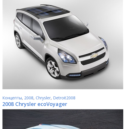
Концепты
,
2008
,
Chrysler
,
Detroit2008
2008 Chrysler ecoVoyager