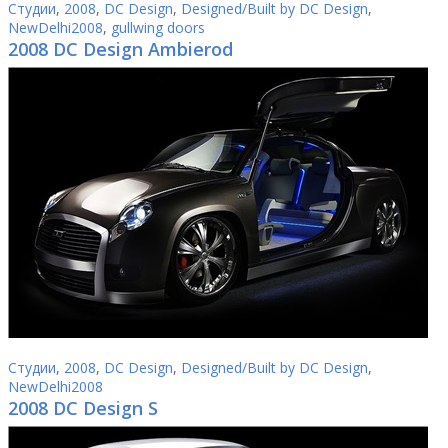
Студии
,
2008
,
DC Design
,
Designed/Built by DC Design
,
NewDelhi2008
,
gullwing doors
2008 DC Design Ambierod
Студии
,
2008
,
DC Design
,
Designed/Built by DC Design
,
NewDelhi2008
2008 DC Design S