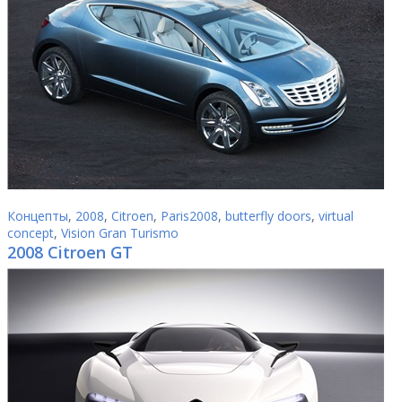
Концепты
,
2008
,
Citroen
,
Paris2008
,
butterfly doors
,
virtual
concept
,
Vision Gran Turismo
2008 Citroen GT