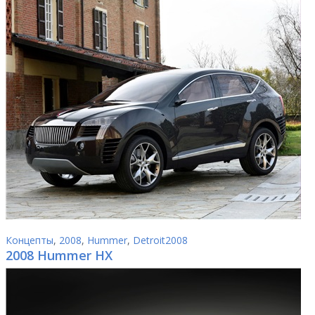
Концепты
,
2008
,
Hummer
,
Detroit2008
2008 Hummer HX