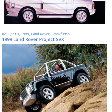
Концепты
,
1999
,
Land Rover
,
Frankfurt99
1999 Land Rover Project SVX