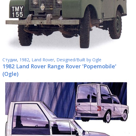
Студии
,
1982
,
Land Rover
,
Designed/Built by Ogle
1982 Land Rover Range Rover 'Popemobile'
(Ogle)