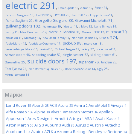
electric
291
,
,
,
,
Exner
24
Ercole Spada
13
e-tron
12
,
,
,
,
,
Fiat 500
25
Fabrizio Giugiaro
16
Fiat 1100
12
Fiat 850
17
Filippo Sapino
11
,
,
,
Giorgetto Giugiaro
88
Giovanni Michelotti
71
Franco Scaglione
29
,
,
,
,
,
gullwing doors
102
hommage
19
idea car
11
J Mays
12
Larry Shinoda
14
,
,
,
,
,
microcar
70
Marcello Gandini
38
luxury
11
Marc Deschamps
14
Maserati 3500
12
,
,
,
,
,
one-off
74
movie-car
11
Mustang
14
New Small Family
11
Norihiko Harada
13
,
,
,
,
pick-up
98
Paolo Martin
12
Patrick Le Quement
17
record-car
18
,
,
,
,
,
reverse-hinged doors
15
revival
13
Richard Teague
12
safety
22
scale model
11
,
,
,
,
scissor doors
46
shooting brake
50
single-seater
62
sliding doors
61
suicide doors
197
,
,
,
,
supercar
78
tandem
25
Streamline
20
,
,
,
,
,
Tom Tjaarda
24
ugly
25
transformer
14
truck
19
Uedelhoven Studios
14
virtual concept
14
Марки
Land Rover
Abarth
AC
Acura
Aehra
AeroMobil
Aiways
15
28
5
23
2
3
4
Alfa Romeo
Alpine
Alvis
American Motors
Apollo
136
10
1
16
5
Apperson
Ares Design
Arnolt
Artega
ASA
Asahi Kasei
1
11
1
1
1
2
Aston Martin
ATS
Auburn
Audi
Aurus
Austin
Autech
56
3
3
85
2
6
2
Autobianchi
Avatr
AZLK
Aznom
Beijing
Bentley
Bertone
3
1
4
4
1
17
14