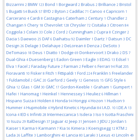
Bizzarrini
BMW
Bond
Borgward
Brabus
Brilliance
Bristol
2
123
1
2
2
2
Bugatti
Buick
BYD
Byton
Cadillac
Canoo
Capricorn
5
54
57
2
2
71
4
1
Carcerano
Cardi
Castagna
Caterham
Century
Chandler
4
8
6
2
1
2
Changan
Chery
Chevrolet
Chrysler
Cisitalia
Citroen
9
18
128
72
3
84
Coggiola
Colani
Cole
Cord
Cunningham
Cupra
Czinger
3
33
2
2
2
8
2
Dacia
Daewoo
DAF
Daihatsu
Daimler
Dartz
Datsun
DC
5
25
6
92
1
7
3
Design
Delage
Delahaye
DeLorean
Denza
DeSoto
26
3
2
8
2
3
DeTomaso
Deus
Diatto
Dodge
Donkervoort
Drako
DS
18
1
1
69
3
2
7
Dual-Ghia
Duesenberg
Eadon Green
Eagle
EDAG
Edsel
4
5
3
3
13
1
Elva
Facel
Faraday Future
Farman
Felber
Ferrari
Fiat
1
2
2
2
6
94
205
Fioravanti
Fisker
Fitch
Fittipaldi
Ford
Franklin
Freelander
10
8
1
1
224
5
Fuldamobil
GAC
Garford
Geely
Genesis
GFG Style
1
2
20
2
12
15
6
Ghia
Glas
GM
GMC
Gordon-Keeble
Graham
Gumpert
12
1
30
17
1
1
1
Hafei
Hanomag
Heinkel
Hennessey
Heuliez
Hillman
1
1
1
5
6
1
Hispano Suiza
Holden
Honda
Hongqi
Hozon
Hudson
8
8
94
4
1
9
Hummer
Hupmobile
Hybrid Kinetic
Hyundai
I.A.D.
I.DE.A
4
4
6
84
10
13
Icona
IED
Infiniti
Intermeccanica
Isdera
Iso
Isotta Fraschini
4
6
28
5
3
9
Isuzu
ItalDesign
Jaguar
Jeep
Jensen
JIDU
Jordan
10
29
37
42
31
3
2
5
Kaiser
Karma
Karmann
Kia
Kimera
Koenigsegg
KTM
5
9
7
56
3
12
2
Lada
Laffite
Lamborghini
Lancia
Laraki
Lexus
Lincoln
26
3
40
80
3
43
49