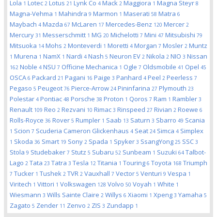
Lola
Lotec
Lotus
Lynk Co
Mack
Maggiora
Magna Steyr
1
2
21
4
2
1
8
Magna-Vehma
Mahindra
Marmon
Maserati
Matra
1
9
1
58
6
Maybach
Mazda
McLaren
Mercedes-Benz
Mercer
4
67
17
120
2
Mercury
Messerschmitt
MG
Michelotti
Mini
Mitsubishi
31
1
20
7
47
79
Mitsuoka
Mohs
Monteverdi
Moretti
Morgan
Mosler
Muntz
14
2
1
4
7
2
Murena
NamX
Nardi
Nash
Neuron EV
Nikola
NIO
Nissan
1
1
1
4
5
2
2
3
Noble
NSU
Officine Mechanica
Ogle
Oldsmobile
Opel
162
4
7
1
7
41
45
OSCA
Packard
Pagani
Paige
Panhard
Peel
Peerless
6
21
16
3
4
2
7
Pegaso
Peugeot
Pierce-Arrow
Pininfarina
Plymouth
5
76
24
27
23
Polestar
Pontiac
Porsche
Proton
Qoros
Ram
Rambler
4
48
38
1
7
1
3
Renault
Reo
Rezvani
Rimac
Rinspeed
Rivian
Roewe
109
2
10
3
27
2
6
Rolls-Royce
Rover
Rumpler
Saab
Saturn
Sbarro
Scania
36
5
1
13
3
49
Scion
Scuderia Cameron Glickenhaus
Seat
Simca
Simplex
1
7
4
24
4
Skoda
Smart
Sony
Spada
Spyker
SsangYong
SSC
1
36
19
2
1
3
25
3
Stola
Studebaker
Stutz
Subaru
Sunbeam
Suzuki
Talbot-
9
7
5
52
1
64
Lago
Tata
Tatra
Tesla
Titania
Touring
Toyota
Triumph
2
23
3
12
1
6
168
Tucker
Tushek
TVR
Vauxhall
Vector
Venturi
Vespa
7
1
2
2
7
5
9
1
Viritech
Vittori
Volkswagen
Volvo
Voyah
White
1
1
128
50
1
1
Wiesmann
Wills Sainte Claire
Willys
Xiaomi
Xpeng
Yamaha
3
2
6
1
3
5
Zagato
Zender
Zenvo
ZIS
Zundapp
5
11
2
3
1