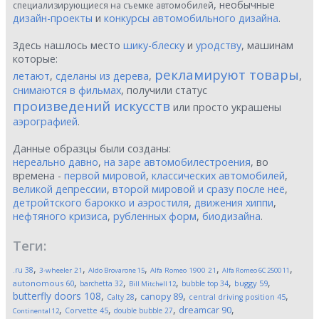
, необычные
специализирующиеся на съемке автомобилей
дизайн-проекты
и
конкурсы автомобильного дизайна
.
Здесь нашлось место
шику-блеску
и
уродству
, машинам
которые:
рекламируют товары
летают
,
сделаны из дерева
,
,
снимаются в фильмах
, получили статус
произведений искусств
или просто украшены
аэрографией
.
Данные образцы были созданы:
нереально давно
,
на заре автомобилестроения
, во
времена -
первой мировой
,
классических автомобилей
,
великой депрессии
,
второй мировой и сразу после неё
,
детройтского барокко и аэростиля
,
движения хиппи
,
нефтяного кризиса
,
рубленных форм
,
биодизайна
.
Теги:
,
,
,
,
,
.ru
38
3-wheeler
21
Aldo Brovarone
15
Alfa Romeo 1900
21
Alfa Romeo 6C 2500
11
,
,
,
,
,
autonomous
60
buggy
59
barchetta
32
bubble top
34
Bill Mitchell
12
butterfly doors
108
,
,
,
,
canopy
89
Calty
28
central driving position
45
,
,
,
,
dreamcar
90
Corvette
45
double bubble
27
Continental
12