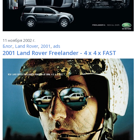
11 ноября 2002 г.
Блог
,
Land Rover
,
2001
,
ads
2001 Land Rover Freelander - 4 x 4 x FAST