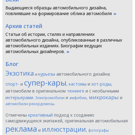
Выдающиеся образцы автомобильного дизайна,
повлиявшие на формирование облика автомобиля
Архив статей
Статьи об истории, стилях и направлениях
автомобильного дизайна, опубликованные в различных
автомобильных изданиях. Биографии ведущих
автомобильных дизайнеров.
Блог
Экзотика
курьезы
автомобильного дизайна:
и
супер-кары
спорт-
и
,
кастомы
и
хот-роды
,
автомобили в оригинальном
тюнинге
и с необычными
микрокары
интерьерами
.
и
,
и
Электромобили
амфибии
.
автомобили-рекордсмены
Отмечены
креативный
подход к созданию
самодвижущихся экипажей, оригинальная автомобильная
реклама
иллюстрации
и
,
фотографы