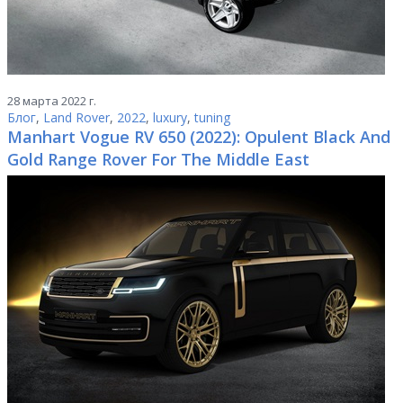
28 марта 2022 г.
Блог
,
Land Rover
,
2022
,
luxury
,
tuning
Manhart Vogue RV 650 (2022): Opulent Black And
Gold Range Rover For The Middle East