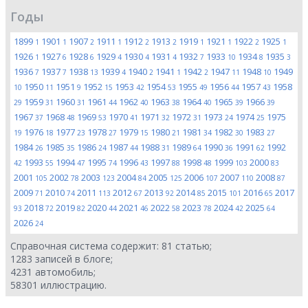
Годы
1899
1901
1907
1911
1912
1913
1919
1921
1922
1925
1
1
2
1
2
2
1
1
2
1
1926
1927
1928
1929
1930
1931
1932
1933
1934
1935
1
6
6
4
4
4
7
10
8
3
1936
1937
1938
1939
1940
1941
1942
1947
1948
1949
7
7
13
4
2
1
2
11
10
1950
1951
1952
1953
1954
1955
1956
1957
1958
10
11
9
15
42
53
49
44
43
1959
1960
1961
1962
1963
1964
1965
1966
29
31
31
44
40
38
40
39
39
1967
1968
1969
1970
1971
1972
1973
1974
1975
37
48
53
41
32
31
24
25
1976
1977
1978
1979
1980
1981
1982
1983
19
18
23
27
15
21
34
30
27
1984
1985
1986
1987
1988
1989
1990
1991
1992
26
35
24
44
31
64
36
62
1993
1994
1995
1996
1997
1998
1999
2000
42
55
47
74
43
88
48
103
83
2001
2002
2003
2004
2005
2006
2007
2008
105
78
123
84
125
107
110
87
2009
2010
2011
2012
2013
2014
2015
2016
2017
71
74
113
67
92
85
101
65
2018
2019
2020
2021
2022
2023
2024
2025
93
72
82
44
46
58
78
42
64
2026
24
Справочная система содержит:
81
статью;
1283
записей в блоге;
4231
автомобиль;
58301
иллюстрацию.