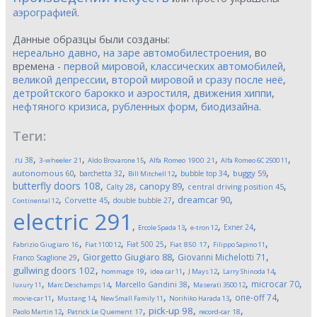
аэрографией
.
Данные образцы были созданы:
нереально давно
,
на заре автомобилестроения
, во
времена -
первой мировой
,
классических автомобилей
,
великой депрессии
,
второй мировой и сразу после неё
,
детройтского барокко и аэростиля
,
движения хиппи
,
нефтяного кризиса
,
рубленных форм
,
биодизайна
.
Теги:
,
,
,
,
,
.ru
38
3-wheeler
21
Aldo Brovarone
15
Alfa Romeo 1900
21
Alfa Romeo 6C 2500
11
,
,
,
,
,
autonomous
60
buggy
59
barchetta
32
bubble top
34
Bill Mitchell
12
butterfly doors
108
,
,
,
,
canopy
89
Calty
28
central driving position
45
,
,
,
,
dreamcar
90
Corvette
45
double bubble
27
Continental
12
electric
291
,
,
,
,
Exner
24
Ercole Spada
13
e-tron
12
,
,
,
,
,
Fiat 500
25
Fabrizio Giugiaro
16
Fiat 1100
12
Fiat 850
17
Filippo Sapino
11
,
,
,
Giorgetto Giugiaro
88
Giovanni Michelotti
71
Franco Scaglione
29
,
,
,
,
,
gullwing doors
102
hommage
19
idea car
11
J Mays
12
Larry Shinoda
14
,
,
,
,
,
microcar
70
Marcello Gandini
38
luxury
11
Marc Deschamps
14
Maserati 3500
12
,
,
,
,
,
one-off
74
movie-car
11
Mustang
14
New Small Family
11
Norihiko Harada
13
,
,
,
,
pick-up
98
Paolo Martin
12
Patrick Le Quement
17
record-car
18