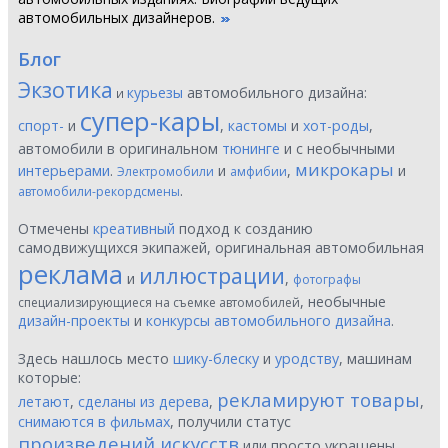
автомобильных дизайнеров.
Блог
Экзотика
курьезы
автомобильного дизайна:
и
супер-кары
спорт-
и
,
кастомы
и
хот-роды
,
автомобили в оригинальном
тюнинге
и с необычными
микрокары
интерьерами
.
и
,
и
Электромобили
амфибии
.
автомобили-рекордсмены
Отмечены
креативный
подход к созданию
самодвижущихся экипажей, оригинальная автомобильная
реклама
иллюстрации
и
,
фотографы
, необычные
специализирующиеся на съемке автомобилей
дизайн-проекты
и
конкурсы автомобильного дизайна
.
Здесь нашлось место
шику-блеску
и
уродству
, машинам
которые:
рекламируют товары
летают
,
сделаны из дерева
,
,
снимаются в фильмах
, получили статус
произведений искусств
или просто украшены