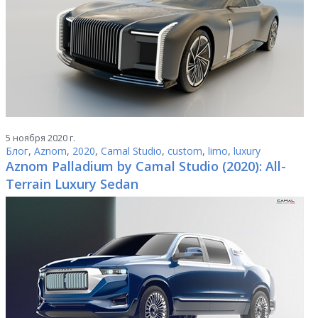
5 ноября 2020 г.
Блог
,
Aznom
,
2020
,
Camal Studio
,
custom
,
limo
,
luxury
Aznom Palladium by Camal Studio (2020): All-
Terrain Luxury Sedan