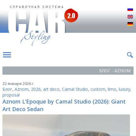
Р
E
D
БЛОГ - AZNOM
22 января 2026 г.
Блог
,
Aznom
,
2026
,
art deco
,
Camal Studio
,
custom
,
limo
,
luxury
,
proposal
Aznom L’Epoque by Camal Studio (2026): Giant
Art Deco Sedan