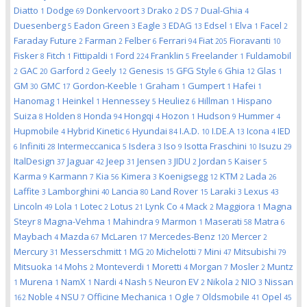
Diatto
Dodge
Donkervoort
Drako
DS
Dual-Ghia
1
69
3
2
7
4
Duesenberg
Eadon Green
Eagle
EDAG
Edsel
Elva
Facel
5
3
3
13
1
1
2
Faraday Future
Farman
Felber
Ferrari
Fiat
Fioravanti
2
2
6
94
205
10
Fisker
Fitch
Fittipaldi
Ford
Franklin
Freelander
Fuldamobil
8
1
1
224
5
1
GAC
Garford
Geely
Genesis
GFG Style
Ghia
Glas
2
20
2
12
15
6
12
1
GM
GMC
Gordon-Keeble
Graham
Gumpert
Hafei
30
17
1
1
1
1
Hanomag
Heinkel
Hennessey
Heuliez
Hillman
Hispano
1
1
5
6
1
Suiza
Holden
Honda
Hongqi
Hozon
Hudson
Hummer
8
8
94
4
1
9
4
Hupmobile
Hybrid Kinetic
Hyundai
I.A.D.
I.DE.A
Icona
IED
4
6
84
10
13
4
Infiniti
Intermeccanica
Isdera
Iso
Isotta Fraschini
Isuzu
6
28
5
3
9
10
29
ItalDesign
Jaguar
Jeep
Jensen
JIDU
Jordan
Kaiser
37
42
31
3
2
5
5
Karma
Karmann
Kia
Kimera
Koenigsegg
KTM
Lada
9
7
56
3
12
2
26
Laffite
Lamborghini
Lancia
Land Rover
Laraki
Lexus
3
40
80
15
3
43
Lincoln
Lola
Lotec
Lotus
Lynk Co
Mack
Maggiora
Magna
49
1
2
21
4
2
1
Steyr
Magna-Vehma
Mahindra
Marmon
Maserati
Matra
8
1
9
1
58
6
Maybach
Mazda
McLaren
Mercedes-Benz
Mercer
4
67
17
120
2
Mercury
Messerschmitt
MG
Michelotti
Mini
Mitsubishi
31
1
20
7
47
79
Mitsuoka
Mohs
Monteverdi
Moretti
Morgan
Mosler
Muntz
14
2
1
4
7
2
Murena
NamX
Nardi
Nash
Neuron EV
Nikola
NIO
Nissan
1
1
1
4
5
2
2
3
Noble
NSU
Officine Mechanica
Ogle
Oldsmobile
Opel
162
4
7
1
7
41
45