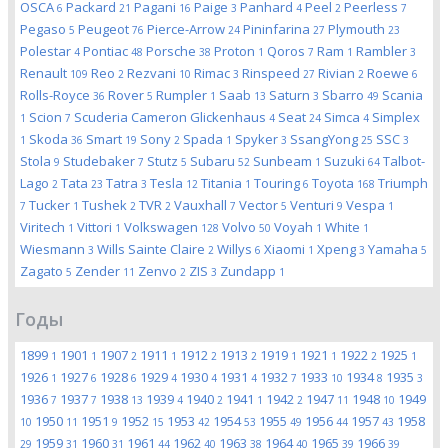
OSCA
Packard
Pagani
Paige
Panhard
Peel
Peerless
6
21
16
3
4
2
7
Pegaso
Peugeot
Pierce-Arrow
Pininfarina
Plymouth
5
76
24
27
23
Polestar
Pontiac
Porsche
Proton
Qoros
Ram
Rambler
4
48
38
1
7
1
3
Renault
Reo
Rezvani
Rimac
Rinspeed
Rivian
Roewe
109
2
10
3
27
2
6
Rolls-Royce
Rover
Rumpler
Saab
Saturn
Sbarro
Scania
36
5
1
13
3
49
Scion
Scuderia Cameron Glickenhaus
Seat
Simca
Simplex
1
7
4
24
4
Skoda
Smart
Sony
Spada
Spyker
SsangYong
SSC
1
36
19
2
1
3
25
3
Stola
Studebaker
Stutz
Subaru
Sunbeam
Suzuki
Talbot-
9
7
5
52
1
64
Lago
Tata
Tatra
Tesla
Titania
Touring
Toyota
Triumph
2
23
3
12
1
6
168
Tucker
Tushek
TVR
Vauxhall
Vector
Venturi
Vespa
7
1
2
2
7
5
9
1
Viritech
Vittori
Volkswagen
Volvo
Voyah
White
1
1
128
50
1
1
Wiesmann
Wills Sainte Claire
Willys
Xiaomi
Xpeng
Yamaha
3
2
6
1
3
5
Zagato
Zender
Zenvo
ZIS
Zundapp
5
11
2
3
1
Годы
1899
1901
1907
1911
1912
1913
1919
1921
1922
1925
1
1
2
1
2
2
1
1
2
1
1926
1927
1928
1929
1930
1931
1932
1933
1934
1935
1
6
6
4
4
4
7
10
8
3
1936
1937
1938
1939
1940
1941
1942
1947
1948
1949
7
7
13
4
2
1
2
11
10
1950
1951
1952
1953
1954
1955
1956
1957
1958
10
11
9
15
42
53
49
44
43
1959
1960
1961
1962
1963
1964
1965
1966
29
31
31
44
40
38
40
39
39