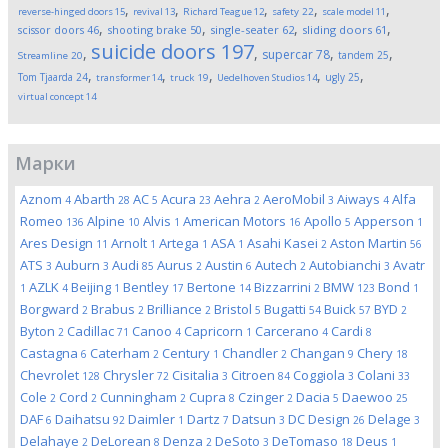
,
,
,
,
,
reverse-hinged doors
15
revival
13
Richard Teague
12
safety
22
scale model
11
,
,
,
,
scissor doors
46
shooting brake
50
single-seater
62
sliding doors
61
suicide doors
197
,
,
,
,
supercar
78
tandem
25
Streamline
20
,
,
,
,
,
Tom Tjaarda
24
ugly
25
transformer
14
truck
19
Uedelhoven Studios
14
virtual concept
14
Марки
Aznom
Abarth
AC
Acura
Aehra
AeroMobil
Aiways
Alfa
4
28
5
23
2
3
4
Romeo
Alpine
Alvis
American Motors
Apollo
Apperson
136
10
1
16
5
1
Ares Design
Arnolt
Artega
ASA
Asahi Kasei
Aston Martin
11
1
1
1
2
56
ATS
Auburn
Audi
Aurus
Austin
Autech
Autobianchi
Avatr
3
3
85
2
6
2
3
AZLK
Beijing
Bentley
Bertone
Bizzarrini
BMW
Bond
1
4
1
17
14
2
123
1
Borgward
Brabus
Brilliance
Bristol
Bugatti
Buick
BYD
2
2
2
5
54
57
2
Byton
Cadillac
Canoo
Capricorn
Carcerano
Cardi
2
71
4
1
4
8
Castagna
Caterham
Century
Chandler
Changan
Chery
6
2
1
2
9
18
Chevrolet
Chrysler
Cisitalia
Citroen
Coggiola
Colani
128
72
3
84
3
33
Cole
Cord
Cunningham
Cupra
Czinger
Dacia
Daewoo
2
2
2
8
2
5
25
DAF
Daihatsu
Daimler
Dartz
Datsun
DC Design
Delage
6
92
1
7
3
26
3
Delahaye
DeLorean
Denza
DeSoto
DeTomaso
Deus
2
8
2
3
18
1