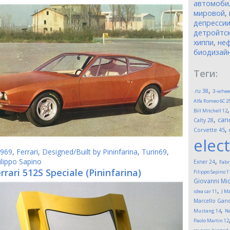
автомоби
мировой
,
депресси
детройтск
хиппи
,
неф
биодизай
Теги:
,
.ru
38
3-whee
Alfa Romeo 6C 2
Bill Mitchell
12
,
can
Calty
28
,
Corvette
45
elect
969
,
Ferrari
,
Designed/Built by Pininfarina
,
Turin69
,
,
ilippo Sapino
Exner
24
Fabr
rrari 512S Speciale (Pininfarina)
Filippo Sapino
1
Giovanni Mic
,
idea car
11
J M
Marcello Gand
,
Mustang
14
Ne
Paolo Martin
12