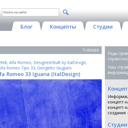
Блог
Концепты
Студии
TURIN69
Рады прив
справочной
968
,
Alfa Romeo
,
Designed/Built by ItalDesign
,
Наш справ
Alfa Romeo Tipo 33
,
Giorgetto Giugiaro
информац
fa Romeo 33 Iguana (ItalDesign)
Концеп
Информац
концепт-к
концепт-к
создания
Студии