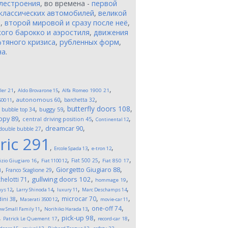
лестроения
, во времена -
первой
классических автомобилей
,
великой
и
,
второй мировой и сразу после неё
,
ого барокко и аэростиля
,
движения
тяного кризиса
,
рубленных форм
,
на
.
,
,
,
ler
21
Aldo Brovarone
15
Alfa Romeo 1900
21
,
,
,
autonomous
60
barchetta
32
500
11
,
,
,
butterfly doors
108
,
buggy
59
bubble top
34
,
,
,
opy
89
central driving position
45
Continental
12
,
,
dreamcar
90
double bubble
27
ric
291
,
,
,
Ercole Spada
13
e-tron
12
,
,
,
,
Fiat 500
25
izio Giugiaro
16
Fiat 1100
12
Fiat 850
17
,
,
,
Giorgetto Giugiaro
88
Franco Scaglione
29
1
,
,
,
gullwing doors
102
helotti
71
hommage
19
,
,
,
,
ays
12
Larry Shinoda
14
luxury
11
Marc Deschamps
14
,
,
,
,
microcar
70
ini
38
Maserati 3500
12
movie-car
11
,
,
,
one-off
74
w Small Family
11
Norihiko Harada
13
,
,
,
,
pick-up
98
Patrick Le Quement
17
record-car
18
,
,
,
,