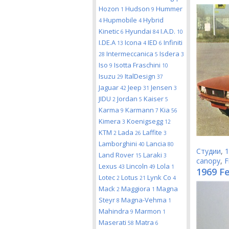
Hozon
Hudson
Hummer
1
9
Hupmobile
Hybrid
4
4
Kinetic
Hyundai
I.A.D.
6
84
10
I.DE.A
Icona
IED
Infiniti
13
4
6
Intermeccanica
Isdera
28
5
3
Iso
Isotta Fraschini
9
10
Isuzu
ItalDesign
29
37
Jaguar
Jeep
Jensen
42
31
3
JIDU
Jordan
Kaiser
2
5
5
Karma
Karmann
Kia
9
7
56
Kimera
Koenigsegg
3
12
KTM
Lada
Laffite
2
26
3
Lamborghini
Lancia
40
80
Студии
,
1
Land Rover
Laraki
15
3
canopy
,
F
Lexus
Lincoln
Lola
43
49
1
1969 Fe
Lotec
Lotus
Lynk Co
2
21
4
Mack
Maggiora
Magna
2
1
Steyr
Magna-Vehma
8
1
Mahindra
Marmon
9
1
Maserati
Matra
58
6