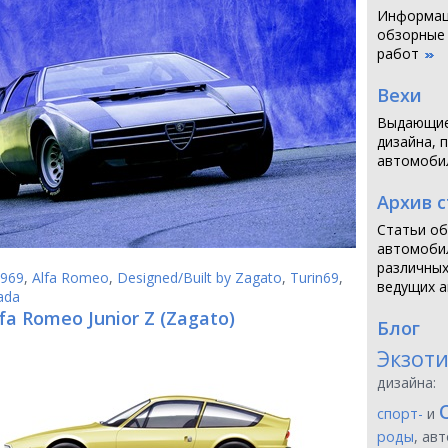
Информаци
обзорные
работ
Вехи
Выдающие
дизайна, 
автомоби
Архив 
Статьи об
автомобил
различных
969
,
Alfa Romeo
,
Designed/Built by Zagato
,
Turin69
,
ведущих а
ada
fa Romeo Junior Z (Zagato)
Блог
Экзот
дизайна:
спорт-
и
роды
, ав