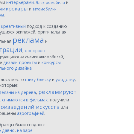
ыми
интерьерами
.
и
Электромобили
микрокары
и
автомобили-
.
ны
ы
креативный
подход к созданию
ущихся экипажей, оригинальная
реклама
льная
и
трации
,
фотографы
,
рующиеся на съемке автомобилей
ые
дизайн-проекты
и
конкурсы
льного дизайна
.
шлось место
шику-блеску
и
уродству
,
которые:
рекламируют
деланы из дерева
,
,
снимаются в фильмах
, получили
оизведений искусств
или
крашены
аэрографией
.
бразцы были созданы:
о давно
,
на заре