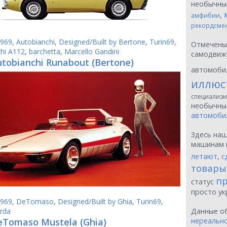
необычн
,
амфибии
рекордсме
969
,
Autobianchi
,
Designed/Built by Bertone
,
Turin69
,
Отмечен
hi A112
,
barchetta
,
Marcello Gandini
самодвиж
utobianchi Runabout (Bertone)
автомоби
иллюс
специализи
необычн
автомоби
Здесь на
машинам 
летают
,
с
товары
пр
статус
просто у
969
,
DeTomaso
,
Designed/Built by Ghia
,
Turin69
,
rda
Данные о
eTomaso Mustela (Ghia)
нереальн