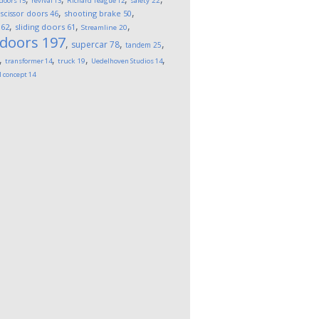
 doors
15
revival
13
Richard Teague
12
safety
22
,
,
,
scissor doors
46
shooting brake
50
,
,
,
62
sliding doors
61
Streamline
20
 doors
197
,
,
,
supercar
78
tandem
25
,
,
,
,
transformer
14
truck
19
Uedelhoven Studios
14
l concept
14