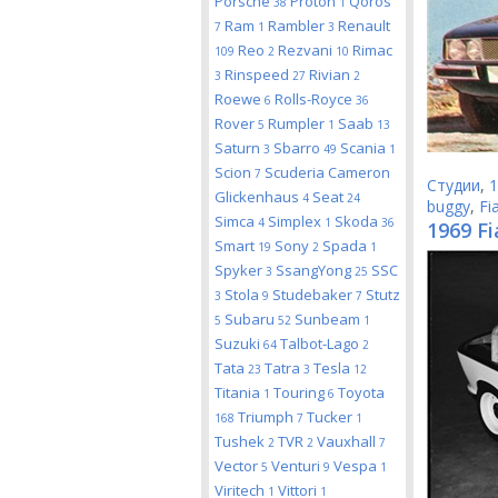
Porsche
Proton
Qoros
38
1
Ram
Rambler
Renault
7
1
3
Reo
Rezvani
Rimac
109
2
10
Rinspeed
Rivian
3
27
2
Roewe
Rolls-Royce
6
36
Rover
Rumpler
Saab
5
1
13
Saturn
Sbarro
Scania
3
49
1
Scion
Scuderia Cameron
7
Студии
,
1
Glickenhaus
Seat
4
24
buggy
,
Fi
Simca
Simplex
Skoda
4
1
36
1969 Fi
Smart
Sony
Spada
19
2
1
Spyker
SsangYong
SSC
3
25
Stola
Studebaker
Stutz
3
9
7
Subaru
Sunbeam
5
52
1
Suzuki
Talbot-Lago
64
2
Tata
Tatra
Tesla
23
3
12
Titania
Touring
Toyota
1
6
Triumph
Tucker
168
7
1
Tushek
TVR
Vauxhall
2
2
7
Vector
Venturi
Vespa
5
9
1
Viritech
Vittori
1
1