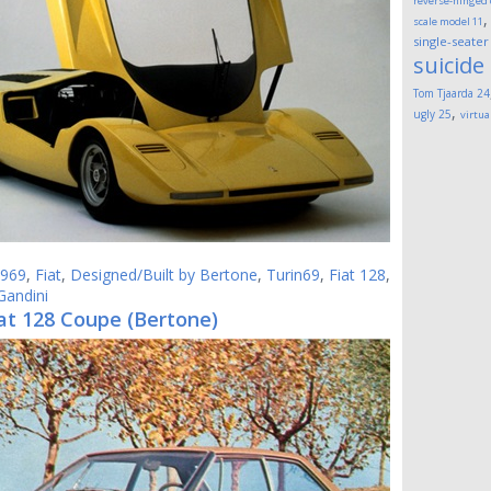
reverse-hinged
scale model
11
single-seater
suicide
Tom Tjaarda
24
,
ugly
25
virtua
969
,
Fiat
,
Designed/Built by Bertone
,
Turin69
,
Fiat 128
,
Gandini
at 128 Coupe (Bertone)