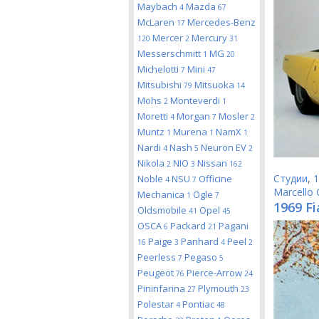
Maybach
Mazda
4
67
McLaren
Mercedes-Benz
17
Mercer
Mercury
120
2
31
Messerschmitt
MG
1
20
Michelotti
Mini
7
47
Mitsubishi
Mitsuoka
79
14
Mohs
Monteverdi
2
1
Moretti
Morgan
Mosler
4
7
2
Muntz
Murena
NamX
1
1
1
Nardi
Nash
Neuron EV
4
5
2
Nikola
NIO
Nissan
2
3
162
Студии
,
1
Noble
NSU
Officine
4
7
Marcello 
Mechanica
Ogle
1
7
1969 Fi
Oldsmobile
Opel
41
45
OSCA
Packard
Pagani
6
21
Paige
Panhard
Peel
16
3
4
2
Peerless
Pegaso
7
5
Peugeot
Pierce-Arrow
76
24
Pininfarina
Plymouth
27
23
Polestar
Pontiac
4
48