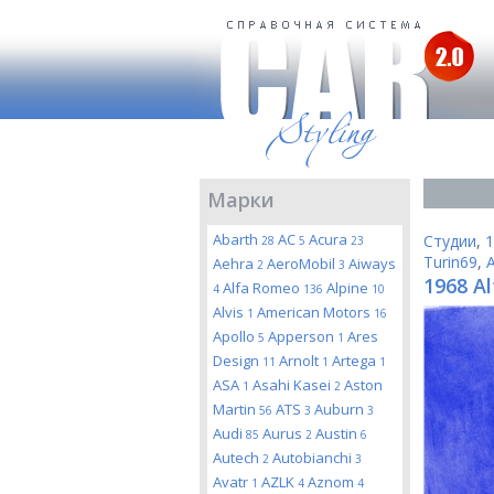
Марки
Abarth
AC
Acura
Студии
,
1
28
5
23
Turin69
,
Aehra
AeroMobil
Aiways
2
3
1968 Al
Alfa Romeo
Alpine
4
136
10
Alvis
American Motors
1
16
Apollo
Apperson
Ares
5
1
Design
Arnolt
Artega
11
1
1
ASA
Asahi Kasei
Aston
1
2
Martin
ATS
Auburn
56
3
3
Audi
Aurus
Austin
85
2
6
Autech
Autobianchi
2
3
Avatr
AZLK
Aznom
1
4
4