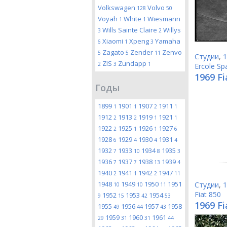
Volkswagen
Volvo
128
50
Voyah
White
Wiesmann
1
1
Wills Sainte Claire
Willys
3
2
Xiaomi
Xpeng
Yamaha
6
1
3
Zagato
Zender
Zenvo
5
5
11
Студии
,
1
ZIS
Zundapp
2
3
1
Ercole Sp
1969 Fi
Годы
1899
1901
1907
1911
1
1
2
1
1912
1913
1919
1921
2
2
1
1
1922
1925
1926
1927
2
1
1
6
1928
1929
1930
1931
6
4
4
4
1932
1933
1934
1935
7
10
8
3
1936
1937
1938
1939
7
7
13
4
1940
1941
1942
1947
2
1
2
11
1948
1949
1950
1951
Студии
,
1
10
10
11
Fiat 850
1952
1953
1954
9
15
42
53
1969 Fi
1955
1956
1957
1958
49
44
43
1959
1960
1961
29
31
31
44