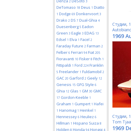
Denza
DeSoto
2
3
DeTomaso
Deus
Diatto
18
1
Dodge
Donkervoort
1
69
3
Drako
DS
Dual-Ghia
2
7
4
Студии
,
1
Duesenberg
Eadon
5
Autobianc
Green
Eagle
EDAG
3
3
13
1969 A
Edsel
Elva
Facel
1
1
2
Faraday Future
Farman
2
2
Felber
Ferrari
Fiat
6
94
205
Fioravanti
Fisker
Fitch
10
8
1
Fittipaldi
Ford
Franklin
1
224
Freelander
Fuldamobil
5
1
2
GAC
Garford
Geely
20
2
12
Genesis
GFG Style
15
6
Ghia
Glas
GM
GMC
12
1
30
Gordon-Keeble
17
1
Graham
Gumpert
Hafei
1
1
Hanomag
Heinkel
1
1
1
Студии
,
1
Hennessey
Heuliez
6
6
Tom Tjaa
Hillman
Hispano Suiza
1
8
1969 D
Holden
Honda
Hongqi
8
94
4