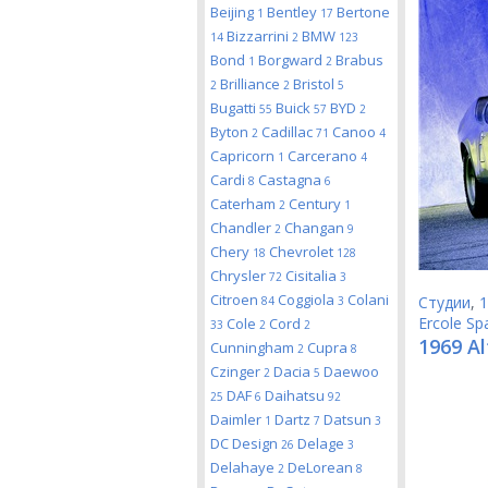
Beijing
Bentley
Bertone
1
17
Bizzarrini
BMW
14
2
123
Bond
Borgward
Brabus
1
2
Brilliance
Bristol
2
2
5
Bugatti
Buick
BYD
55
57
2
Byton
Cadillac
Canoo
2
71
4
Capricorn
Carcerano
1
4
Cardi
Castagna
8
6
Caterham
Century
2
1
Chandler
Changan
2
9
Chery
Chevrolet
18
128
Chrysler
Cisitalia
72
3
Citroen
Coggiola
Colani
Студии
,
1
84
3
Ercole Sp
Cole
Cord
33
2
2
1969 Al
Cunningham
Cupra
2
8
Czinger
Dacia
Daewoo
2
5
DAF
Daihatsu
25
6
92
Daimler
Dartz
Datsun
1
7
3
DC Design
Delage
26
3
Delahaye
DeLorean
2
8