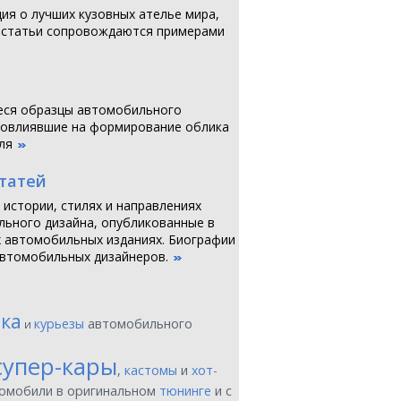
я о лучших кузовных ателье мира,
 статьи сопровождаются примерами
ся образцы автомобильного
повлиявшие на формирование облика
ля
статей
 истории, стилях и направлениях
ьного дизайна, опубликованные в
 автомобильных изданиях. Биографии
втомобильных дизайнеров.
ика
курьезы
автомобильного
и
супер-кары
,
кастомы
и
хот-
томобили в оригинальном
тюнинге
и с