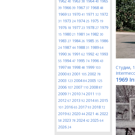
1962
1963
1964
1965
40
38
40
1966
1967
1968
39
39
37
48
1969
1970
1971
1972
53
41
32
1973
1974
1975
31
24
25
19
1976
1977
1978
1979
18
23
27
1980
1981
1982
15
21
34
30
1983
1984
1985
1986
27
26
35
1987
1988
1989
24
44
31
64
1990
1991
1992
1993
36
62
42
1994
1995
1996
55
47
74
43
1997
1998
1999
Студии
,
1
88
48
103
Intermecc
2000
2001
2002
83
105
78
1969 In
2003
2004
2005
123
84
125
2006
2007
2008
107
110
87
2009
2010
2011
71
74
113
2012
2013
2014
2015
67
92
85
2016
2017
2018
101
65
93
72
2019
2020
2021
2022
82
44
46
2023
2024
2025
58
78
42
64
2026
24