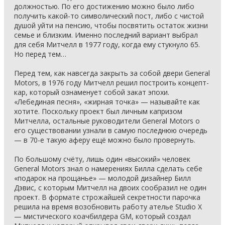
должностью. По его достижению можно было либо
получить какой-то символический пост, либо с чистой
душой уйти на пенсию, чтобы посвятить остаток жизни
семье и близким. Именно последний вариант выбрал
для себя Митчелл в 1977 году, когда ему стукнуло 65.
Но перед тем…
Перед тем, как навсегда закрыть за собой двери General
Motors, в 1976 году Митчелл решил построить концепт-
кар, который ознаменует собой закат эпохи.
«Лебединая песня», «жирная точка» — называйте как
хотите. Поскольку проект был личным капризом
Митчелла, остальные руководители General Motors о
его существовании узнали в самую последнюю очередь
— в 70-е такую аферу ещё можно было провернуть.
По большому счёту, лишь один «высокий» человек
General Motors знал о намерениях Билла сделать себе
«подарок на прощанье» — молодой дизайнер Билл
Дэвис, с которым Митчелл на двоих сообразил не один
проект. В формате строжайшей секретности парочка
решила на время возобновить работу ателье Studio X
— мистического коачбилдера GM, который создал