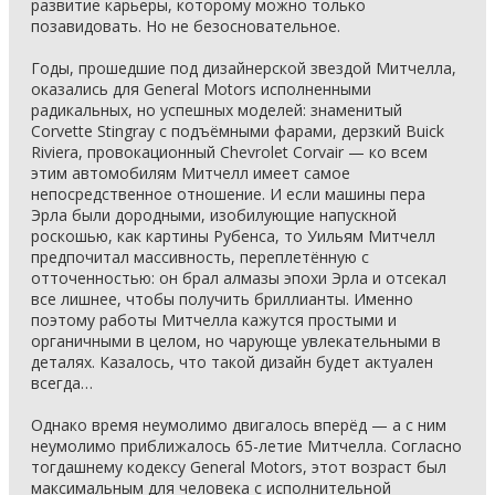
развитие карьеры, которому можно только
позавидовать. Но не безосновательное.
Годы, прошедшие под дизайнерской звездой Митчелла,
оказались для General Motors исполненными
радикальных, но успешных моделей: знаменитый
Corvette Stingray с подъёмными фарами, дерзкий Buick
Riviera, провокационный Chevrolet Corvair — ко всем
этим автомобилям Митчелл имеет самое
непосредственное отношение. И если машины пера
Эрла были дородными, изобилующие напускной
роскошью, как картины Рубенса, то Уильям Митчелл
предпочитал массивность, переплетённую с
отточенностью: он брал алмазы эпохи Эрла и отсекал
все лишнее, чтобы получить бриллианты. Именно
поэтому работы Митчелла кажутся простыми и
органичными в целом, но чарующе увлекательными в
деталях. Казалось, что такой дизайн будет актуален
всегда…
Однако время неумолимо двигалось вперёд — а с ним
неумолимо приближалось 65-летие Митчелла. Согласно
тогдашнему кодексу General Motors, этот возраст был
максимальным для человека с исполнительной