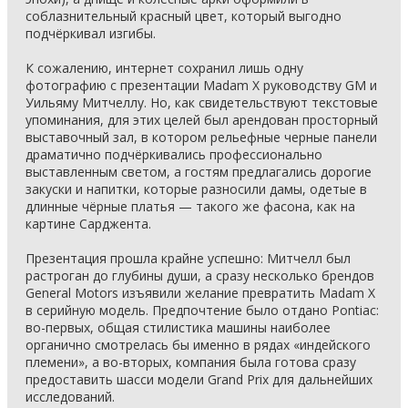
соблазнительный красный цвет, который выгодно
подчёркивал изгибы.
К сожалению, интернет сохранил лишь одну
фотографию с презентации Madam X руководству GM и
Уильяму Митчеллу. Но, как свидетельствуют текстовые
упоминания, для этих целей был арендован просторный
выставочный зал, в котором рельефные черные панели
драматично подчёркивались профессионально
выставленным светом, а гостям предлагались дорогие
закуски и напитки, которые разносили дамы, одетые в
длинные чёрные платья — такого же фасона, как на
картине Сарджента.
Презентация прошла крайне успешно: Митчелл был
растроган до глубины души, а сразу несколько брендов
General Motors изъявили желание превратить Madam X
в серийную модель. Предпочтение было отдано Pontiac:
во-первых, общая стилистика машины наиболее
органично смотрелась бы именно в рядах «индейского
племени», а во-вторых, компания была готова сразу
предоставить шасси модели Grand Prix для дальнейших
исследований.