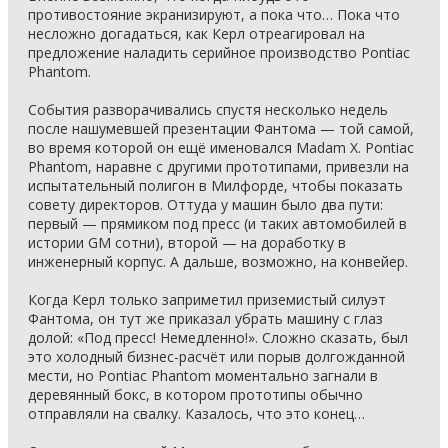
противостояние экранизируют, а пока что… Пока что
несложно догадаться, как Керл отреагировал на
предложение наладить серийное производство Pontiac
Phantom.
События разворачивались спустя несколько недель
после нашумевшей презентации Фантома — той самой,
во время которой он ещё именовался Madam X. Pontiac
Phantom, наравне с другими прототипами, привезли на
испытательный полигон в Милфорде, чтобы показать
совету директоров. Оттуда у машин было два пути:
первый — прямиком под пресс (и таких автомобилей в
истории GM сотни), второй — на доработку в
инженерный корпус. А дальше, возможно, на конвейер.
Когда Керл только заприметил приземистый силуэт
Фантома, он тут же приказал убрать машину с глаз
долой: «Под пресс! Немедленно!». Сложно сказать, был
это холодный бизнес-расчёт или порыв долгожданной
мести, но Pontiac Phantom моментально загнали в
деревянный бокс, в котором прототипы обычно
отправляли на свалку. Казалось, что это конец…