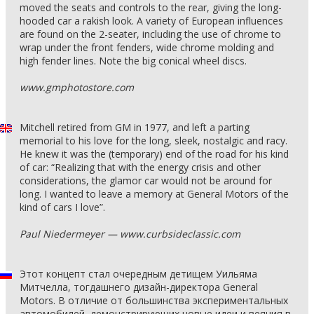
moved the seats and controls to the rear, giving the long-
hooded car a rakish look. A variety of European influences
are found on the 2-seater, including the use of chrome to
wrap under the front fenders, wide chrome molding and
high fender lines. Note the big conical wheel discs.
www.gmphotostore.com
Mitchell retired from GM in 1977, and left a parting
memorial to his love for the long, sleek, nostalgic and racy.
He knew it was the (temporary) end of the road for his kind
of car: “Realizing that with the energy crisis and other
considerations, the glamor car would not be around for
long. I wanted to leave a memory at General Motors of the
kind of cars I love”.
Paul Niedermeyer — www.curbsideclassic.com
Этот концепт стал очередным детищем Уильяма
Митчелла, тогдашнего дизайн-директора General
Motors. В отличие от большинства экспериментальных
автомобилей, демонстрирующих новые идеи и веяния в