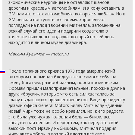
экономические неурядицы не оставляют шансов
дорогим и красивым автомобилям. И я хочу оставить в
GM память о тех автомобилях, которые я люблю». Но в
GM решили поступить по-своему: хорошенько
поглядели на плод творений Митчелла, запомнили на
всякий случай его идеи и подарили создателю в
качестве выходного подарка, который по сей день
находится в личном музее дизайнера.
Максим Кудымов — motor.ru
После топливного кризиса 1973 года американский
автопром напоминал бледную тень самого себя: на
смену богатым, разнообразным, порой космическим
формам пришли малопримечательные, похожие друг на
друга «бруски», которые что есть сил хватались за
славу выдающихся предшественников. Вице-президенту
дизайн-офиса General Motors Биллу Митчеллу «дивный
новый мир» тоже не особо нравился, но, к его радости,
это была уже чужая головная боль — близилась
заслуженная пенсия. И перед тем, как передать свой
высокий пост Ирвину Рыбицкому, Митчелл подарил
миру автомобиль, в который вложил всё своё