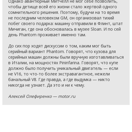
Однако авантюрный Митчелл не мог себе позволить,
чтобы детище всей его жизни стало жертвой одного
сомнительного решения. Поэтому, будучи на то время
не последним человеком GM, он организовал тихий
побег своего подарка: машину отправили в Флинт, штат
Мичиган, где она обосновалась в музее Sloan. И по сей
день Phantom проживает именно там.
До сих пор ходят дискуссии о том, каким мог быть
серийный вариант Phantom. Говорят, что кузова для
серийных машин должны были вручную изготавливаться
в Италии, на мощностях Pininfarina. Говорят, что купе
должно было получить уникальный двигатель — если
не V16, то что-то более экстравагантное, нежели
банальный V8. Где правда, а где выдумка — никто
никогда не узнает. Да это и ни к чему.
Алексей Олефиренко — motor.ru