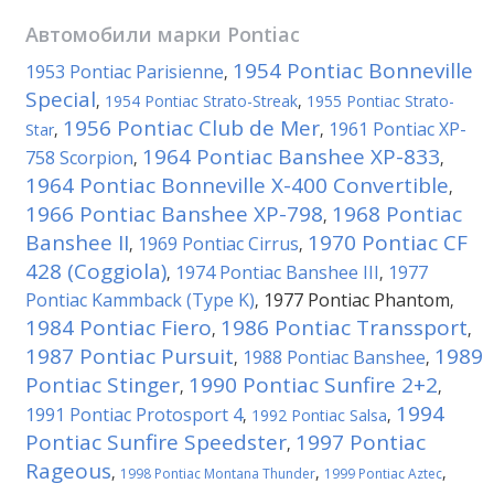
Автомобили марки
Pontiac
1954 Pontiac Bonneville
1953 Pontiac Parisienne
,
Special
,
1954 Pontiac Strato-Streak
,
1955 Pontiac Strato-
1956 Pontiac Club de Mer
1961 Pontiac XP-
Star
,
,
1964 Pontiac Banshee XP-833
758 Scorpion
,
,
1964 Pontiac Bonneville X-400 Convertible
,
1966 Pontiac Banshee XP-798
1968 Pontiac
,
Banshee II
1970 Pontiac CF
1969 Pontiac Cirrus
,
,
428 (Coggiola)
1974 Pontiac Banshee III
1977
,
,
Pontiac Kammback (Type K)
1977 Pontiac Phantom
,
,
1984 Pontiac Fiero
1986 Pontiac Transsport
,
,
1987 Pontiac Pursuit
1989
1988 Pontiac Banshee
,
,
Pontiac Stinger
1990 Pontiac Sunfire 2+2
,
,
1994
1991 Pontiac Protosport 4
,
1992 Pontiac Salsa
,
Pontiac Sunfire Speedster
1997 Pontiac
,
Rageous
,
,
,
1998 Pontiac Montana Thunder
1999 Pontiac Aztec