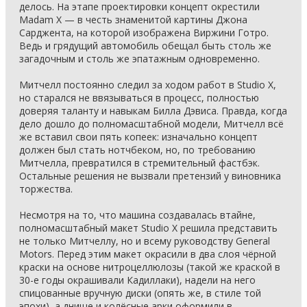
делось. На этапе проектировки концепт окрестили
Madam X — в честь знаменитой картины Джона
Сарджента, на которой изображена Виржини Готро.
Ведь и грядущий автомобиль обещал быть столь же
загадочным и столь же эпатажным одновременно.
Митчелл постоянно следил за ходом работ в Studio X,
но старался не ввязываться в процесс, полностью
доверяя таланту и навыкам Билла Дэвиса. Правда, когда
дело дошло до полномасштабной модели, Митчелл всё
же вставил свои пять копеек: изначально концепт
должен был стать нотчбеком, но, по требованию
Митчелла, превратился в стремительный фастбэк.
Остальные решения не вызвали претензий у виновника
торжества.
Несмотря на то, что машина создавалась втайне,
полномасштабный макет Studio X решила представить
не только Митчеллу, но и всему руководству General
Motors. Перед этим макет окрасили в два слоя чёрной
краски на основе нитроцеллюлозы (такой же краской в
30-е годы окрашивали Кадиллаки), надели на него
спицованные вручную диски (опять же, в стиле той
эпохи), а днище и колёсные арки оформили в