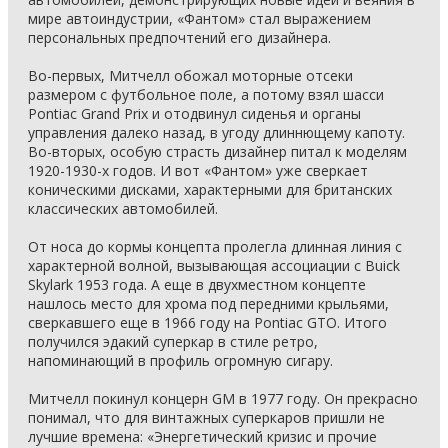
мире автоиндустрии, «Фантом» стал выражением
персональных предпочтений его дизайнера.
Во-первых, Митчелл обожал моторные отсеки
размером с футбольное поле, а потому взял шасси
Pontiac Grand Prix и отодвинул сиденья и органы
управления далеко назад, в угоду длиннющему капоту.
Во-вторых, особую страсть дизайнер питал к моделям
1920-1930-х годов. И вот «Фантом» уже сверкает
коническими дисками, характерными для британских
классических автомобилей.
От носа до кормы концепта пролегла длинная линия с
характерной волной, вызывающая ассоциации с Buick
Skylark 1953 года. А еще в двухместном концепте
нашлось место для хрома под передними крыльями,
сверкавшего еще в 1966 году на Pontiac GTO. Итого
получился эдакий суперкар в стиле ретро,
напоминающий в профиль огромную сигару.
Митчелл покинул концерн GM в 1977 году. Он прекрасно
понимал, что для винтажных суперкаров пришли не
лучшие времена: «Энергетический кризис и прочие