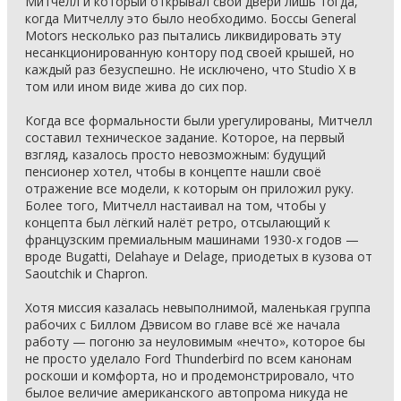
Митчелл и который открывал свои двери лишь тогда,
когда Митчеллу это было необходимо. Боссы General
Motors несколько раз пытались ликвидировать эту
несанкционированную контору под своей крышей, но
каждый раз безуспешно. Не исключено, что Studio X в
том или ином виде жива до сих пор.
Когда все формальности были урегулированы, Митчелл
составил техническое задание. Которое, на первый
взгляд, казалось просто невозможным: будущий
пенсионер хотел, чтобы в концепте нашли своё
отражение все модели, к которым он приложил руку.
Более того, Митчелл настаивал на том, чтобы у
концепта был лёгкий налёт ретро, отсылающий к
французским премиальным машинами 1930-х годов —
вроде Bugatti, Delahaye и Delage, приодетых в кузова от
Saoutchik и Chapron.
Хотя миссия казалась невыполнимой, маленькая группа
рабочих с Биллом Дэвисом во главе всё же начала
работу — погоню за неуловимым «нечто», которое бы
не просто уделало Ford Thunderbird по всем канонам
роскоши и комфорта, но и продемонстрировало, что
былое величие американского автопрома никуда не