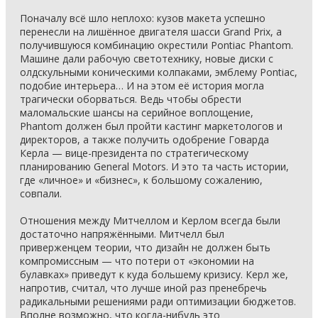
Поначалу всё шло неплохо: кузов макета успешно
перенесли на лишённое двигателя шасси Grand Prix, а
получившуюся комбинацию окрестили Pontiac Phantom.
Машине дали рабочую светотехнику, новые диски с
олдскульными коническими колпаками, эмблему Pontiac,
подобие интерьера… И на этом её история могла
трагически оборваться. Ведь чтобы обрести
маломальские шансы на серийное воплощение,
Phantom должен был пройти кастинг маркетологов и
директоров, а также получить одобрение Говарда
Керла — вице-президента по стратегическому
планированию General Motors. И это та часть истории,
где «личное» и «бизнес», к большому сожалению,
совпали.
Отношения между Митчеллом и Керлом всегда были
достаточно напряжёнными. Митчелл был
приверженцем теории, что дизайн не должен быть
компромиссным — что потери от «экономии на
булавках» приведут к куда большему кризису. Керл же,
напротив, считал, что лучше иной раз пренебречь
радикальными решениями ради оптимизации бюджетов.
Вполне возможно, что когда-нибудь это