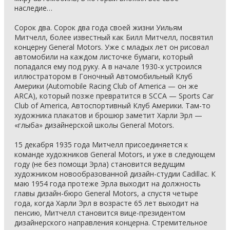
наследие…
Сорок два. Сорок два года своей жизни Уильям
Митчелл, более известный как Билл Митчелл, посвятил
концерну General Motors. Уже с младых лет он рисовал
автомобили на каждом листочке бумаги, который
попадался ему под руку. А в начале 1930-х устроился
иллюстратором в Гоночный Автомобильный Клуб
Америки (Automobile Racing Club of America — он же
ARCA), который позже превратится в SCCA — Sports Car
Club of America, Автоспортивный Клуб Америки. Там-то
художника плакатов и брошюр заметит Харли Эрл —
«глыба» дизайнерской школы General Motors.
15 декабря 1935 года Митчелл присоединяется к
команде художников General Motors, и уже в следующем
году (не без помощи Эрла) становится ведущим
художником новообразованной дизайн-студии Cadillac. К
маю 1954 года протеже Эрла выходит на должность
главы дизайн-бюро General Motors, а спустя четыре
года, когда Харли Эрл в возрасте 65 лет выходит на
пенсию, Митчелл становится вице-президентом
дизайнерского направления концерна. Стремительное