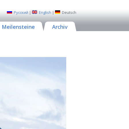
Русский
|
English
|
Deutsch
Meilensteine
Archiv