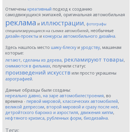
Отмечены
креативный
подход к созданию
самодвижущихся экипажей, оригинальная автомобильная
реклама
иллюстрации
и
,
фотографы
, необычные
специализирующиеся на съемке автомобилей
дизайн-проекты
и
конкурсы автомобильного дизайна
.
Здесь нашлось место
шику-блеску
и
уродству
, машинам
которые:
рекламируют товары
летают
,
сделаны из дерева
,
,
снимаются в фильмах
, получили статус
произведений искусств
или просто украшены
аэрографией
.
Данные образцы были созданы:
нереально давно
,
на заре автомобилестроения
, во
времена -
первой мировой
,
классических автомобилей
,
великой депрессии
,
второй мировой и сразу после неё
,
детройтского барокко и аэростиля
,
движения хиппи
,
нефтяного кризиса
,
рубленных форм
,
биодизайна
.
Теги: