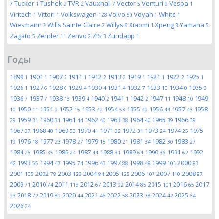
Tucker
Tushek
TVR
Vauxhall
Vector
Venturi
Vespa
7
1
2
2
7
5
9
1
Viritech
Vittori
Volkswagen
Volvo
Voyah
White
1
1
128
50
1
1
Wiesmann
Wills Sainte Claire
Willys
Xiaomi
Xpeng
Yamaha
3
2
6
1
3
5
Zagato
Zender
Zenvo
ZIS
Zundapp
5
11
2
3
1
Годы
1899
1901
1907
1911
1912
1913
1919
1921
1922
1925
1
1
2
1
2
2
1
1
2
1
1926
1927
1928
1929
1930
1931
1932
1933
1934
1935
1
6
6
4
4
4
7
10
8
3
1936
1937
1938
1939
1940
1941
1942
1947
1948
1949
7
7
13
4
2
1
2
11
10
1950
1951
1952
1953
1954
1955
1956
1957
1958
10
11
9
15
42
53
49
44
43
1959
1960
1961
1962
1963
1964
1965
1966
29
31
31
44
40
38
40
39
39
1967
1968
1969
1970
1971
1972
1973
1974
1975
37
48
53
41
32
31
24
25
1976
1977
1978
1979
1980
1981
1982
1983
19
18
23
27
15
21
34
30
27
1984
1985
1986
1987
1988
1989
1990
1991
1992
26
35
24
44
31
64
36
62
1993
1994
1995
1996
1997
1998
1999
2000
42
55
47
74
43
88
48
103
83
2001
2002
2003
2004
2005
2006
2007
2008
105
78
123
84
125
107
110
87
2009
2010
2011
2012
2013
2014
2015
2016
2017
71
74
113
67
92
85
101
65
2018
2019
2020
2021
2022
2023
2024
2025
93
72
82
44
46
58
78
42
64
2026
24