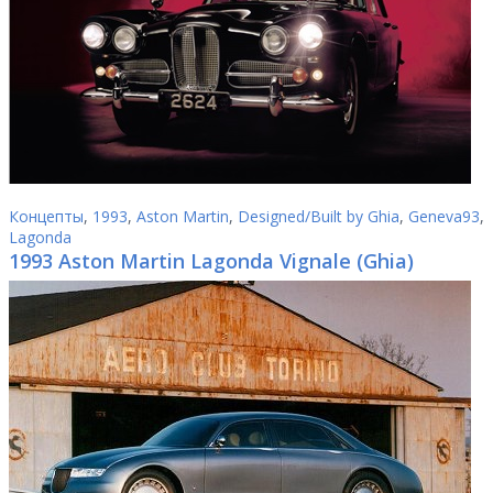
Концепты
,
1993
,
Aston Martin
,
Designed/Built by Ghia
,
Geneva93
,
Lagonda
1993 Aston Martin Lagonda Vignale (Ghia)