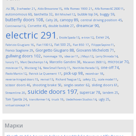
,
,
,
,
,
.ru
38
3-wheeler
21
Aldo Brovarone
15
Alfa Romeo 1900
21
Alfa Romeo 6C 2500
11
,
,
,
,
,
autonomous
60
buggy
59
barchetta
32
bubble top
34
Bill Mitchell
12
butterfly doors
108
,
,
,
,
canopy
89
Calty
28
central driving position
45
,
,
,
,
dreamcar
90
Corvette
45
double bubble
27
Continental
12
electric
291
,
,
,
,
Exner
24
Ercole Spada
13
e-tron
12
,
,
,
,
,
Fiat 500
25
Fabrizio Giugiaro
16
Fiat 1100
12
Fiat 850
17
Filippo Sapino
11
,
,
,
Giorgetto Giugiaro
88
Giovanni Michelotti
71
Franco Scaglione
29
,
,
,
,
,
gullwing doors
102
hommage
19
idea car
11
J Mays
12
Larry Shinoda
14
,
,
,
,
,
microcar
70
Marcello Gandini
38
luxury
11
Marc Deschamps
14
Maserati 3500
12
,
,
,
,
,
one-off
74
movie-car
11
Mustang
14
New Small Family
11
Norihiko Harada
13
,
,
,
,
pick-up
98
Paolo Martin
12
Patrick Le Quement
17
record-car
18
,
,
,
,
,
reverse-hinged doors
15
revival
13
Richard Teague
12
safety
22
scale model
11
,
,
,
,
scissor doors
46
shooting brake
50
single-seater
62
sliding doors
61
suicide doors
197
,
,
,
,
supercar
78
tandem
25
Streamline
20
,
,
,
,
,
Tom Tjaarda
24
ugly
25
transformer
14
truck
19
Uedelhoven Studios
14
virtual concept
14
Марки