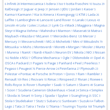
Infiniti
Intermeccanica
Isdera
Iso
Isotta Fraschini
Isuzu
6
28
5
3
9
10
29
ItalDesign
Jaguar
Jeep
Jensen
JIDU
Jordan
Kaiser
37
42
31
3
2
5
5
Karma
Karmann
Kia
Kimera
Koenigsegg
KTM
Lada
9
7
56
3
12
2
26
Laffite
Lamborghini
Lancia
Land Rover
Laraki
Lexus
3
40
80
15
3
43
Lincoln
Lola
Lotec
Lotus
Lynk Co
Mack
Maggiora
Magna
49
1
2
21
4
2
1
Steyr
Magna-Vehma
Mahindra
Marmon
Maserati
Matra
8
1
9
1
58
6
Maybach
Mazda
McLaren
Mercedes-Benz
Mercer
4
67
17
120
2
Mercury
Messerschmitt
MG
Michelotti
Mini
Mitsubishi
31
1
20
7
47
79
Mitsuoka
Mohs
Monteverdi
Moretti
Morgan
Mosler
Muntz
14
2
1
4
7
2
Murena
NamX
Nardi
Nash
Neuron EV
Nikola
NIO
Nissan
1
1
1
4
5
2
2
3
Noble
NSU
Officine Mechanica
Ogle
Oldsmobile
Opel
162
4
7
1
7
41
45
OSCA
Packard
Pagani
Paige
Panhard
Peel
Peerless
6
21
16
3
4
2
7
Pegaso
Peugeot
Pierce-Arrow
Pininfarina
Plymouth
5
76
24
27
23
Polestar
Pontiac
Porsche
Proton
Qoros
Ram
Rambler
4
48
38
1
7
1
3
Renault
Reo
Rezvani
Rimac
Rinspeed
Rivian
Roewe
109
2
10
3
27
2
6
Rolls-Royce
Rover
Rumpler
Saab
Saturn
Sbarro
Scania
36
5
1
13
3
49
Scion
Scuderia Cameron Glickenhaus
Seat
Simca
Simplex
1
7
4
24
4
Skoda
Smart
Sony
Spada
Spyker
SsangYong
SSC
1
36
19
2
1
3
25
3
Stola
Studebaker
Stutz
Subaru
Sunbeam
Suzuki
Talbot-
9
7
5
52
1
64
Lago
Tata
Tatra
Tesla
Titania
Touring
Toyota
Triumph
2
23
3
12
1
6
168