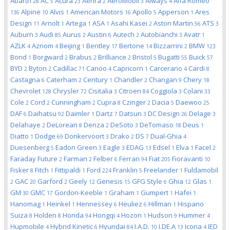
Abarth
AC
Acura
Aehra
AeroMobil
Aiways
Alfa Romeo
28
5
23
2
3
4
Alpine
Alvis
American Motors
Apollo
Apperson
Ares
136
10
1
16
5
1
Design
Arnolt
Artega
ASA
Asahi Kasei
Aston Martin
ATS
11
1
1
1
2
56
3
Auburn
Audi
Aurus
Austin
Autech
Autobianchi
Avatr
3
85
2
6
2
3
1
AZLK
Aznom
Beijing
Bentley
Bertone
Bizzarrini
BMW
4
4
1
17
14
2
123
Bond
Borgward
Brabus
Brilliance
Bristol
Bugatti
Buick
1
2
2
2
5
55
57
BYD
Byton
Cadillac
Canoo
Capricorn
Carcerano
Cardi
2
2
71
4
1
4
8
Castagna
Caterham
Century
Chandler
Changan
Chery
6
2
1
2
9
18
Chevrolet
Chrysler
Cisitalia
Citroen
Coggiola
Colani
128
72
3
84
3
33
Cole
Cord
Cunningham
Cupra
Czinger
Dacia
Daewoo
2
2
2
8
2
5
25
DAF
Daihatsu
Daimler
Dartz
Datsun
DC Design
Delage
6
92
1
7
3
26
3
Delahaye
DeLorean
Denza
DeSoto
DeTomaso
Deus
2
8
2
3
18
1
Diatto
Dodge
Donkervoort
Drako
DS
Dual-Ghia
1
69
3
2
7
4
Duesenberg
Eadon Green
Eagle
EDAG
Edsel
Elva
Facel
5
3
3
13
1
1
2
Faraday Future
Farman
Felber
Ferrari
Fiat
Fioravanti
2
2
6
94
205
10
Fisker
Fitch
Fittipaldi
Ford
Franklin
Freelander
Fuldamobil
8
1
1
224
5
1
GAC
Garford
Geely
Genesis
GFG Style
Ghia
Glas
2
20
2
12
15
6
12
1
GM
GMC
Gordon-Keeble
Graham
Gumpert
Hafei
30
17
1
1
1
1
Hanomag
Heinkel
Hennessey
Heuliez
Hillman
Hispano
1
1
6
6
1
Suiza
Holden
Honda
Hongqi
Hozon
Hudson
Hummer
8
8
94
4
1
9
4
Hupmobile
Hybrid Kinetic
Hyundai
I.A.D.
I.DE.A
Icona
IED
4
6
84
10
13
4