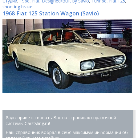
Студии
,
1968
,
Fiat
,
Designed/Built by Savio
,
Turin68
,
Fiat 125
,
shooting brake
1968 Fiat 125 Station Wagon (Savio)
Рады приветствовать Вас на страницах справочной
системы Сarstyling.ru!
Наш справочник вобрал в себя максимум информации об