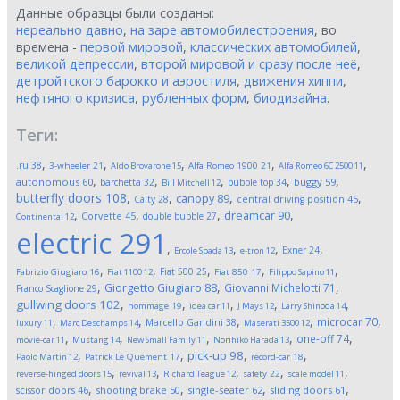
Данные образцы были созданы:
нереально давно
,
на заре автомобилестроения
, во
времена -
первой мировой
,
классических автомобилей
,
великой депрессии
,
второй мировой и сразу после неё
,
детройтского барокко и аэростиля
,
движения хиппи
,
нефтяного кризиса
,
рубленных форм
,
биодизайна
.
Теги:
,
,
,
,
,
.ru
38
3-wheeler
21
Aldo Brovarone
15
Alfa Romeo 1900
21
Alfa Romeo 6C 2500
11
,
,
,
,
,
autonomous
60
buggy
59
barchetta
32
bubble top
34
Bill Mitchell
12
butterfly doors
108
,
,
,
,
canopy
89
Calty
28
central driving position
45
,
,
,
,
dreamcar
90
Corvette
45
double bubble
27
Continental
12
electric
291
,
,
,
,
Exner
24
Ercole Spada
13
e-tron
12
,
,
,
,
,
Fiat 500
25
Fabrizio Giugiaro
16
Fiat 1100
12
Fiat 850
17
Filippo Sapino
11
,
,
,
Giorgetto Giugiaro
88
Giovanni Michelotti
71
Franco Scaglione
29
,
,
,
,
,
gullwing doors
102
hommage
19
idea car
11
J Mays
12
Larry Shinoda
14
,
,
,
,
,
microcar
70
Marcello Gandini
38
luxury
11
Marc Deschamps
14
Maserati 3500
12
,
,
,
,
,
one-off
74
movie-car
11
Mustang
14
New Small Family
11
Norihiko Harada
13
,
,
,
,
pick-up
98
Paolo Martin
12
Patrick Le Quement
17
record-car
18
,
,
,
,
,
reverse-hinged doors
15
revival
13
Richard Teague
12
safety
22
scale model
11
,
,
,
,
scissor doors
46
shooting brake
50
single-seater
62
sliding doors
61