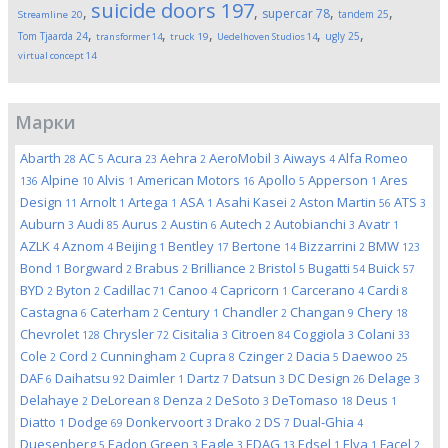
suicide doors
197
,
,
,
,
supercar
78
tandem
25
Streamline
20
,
,
,
,
,
Tom Tjaarda
24
ugly
25
transformer
14
truck
19
Uedelhoven Studios
14
virtual concept
14
Марки
Abarth
AC
Acura
Aehra
AeroMobil
Aiways
Alfa Romeo
28
5
23
2
3
4
Alpine
Alvis
American Motors
Apollo
Apperson
Ares
136
10
1
16
5
1
Design
Arnolt
Artega
ASA
Asahi Kasei
Aston Martin
ATS
11
1
1
1
2
56
3
Auburn
Audi
Aurus
Austin
Autech
Autobianchi
Avatr
3
85
2
6
2
3
1
AZLK
Aznom
Beijing
Bentley
Bertone
Bizzarrini
BMW
4
4
1
17
14
2
123
Bond
Borgward
Brabus
Brilliance
Bristol
Bugatti
Buick
1
2
2
2
5
54
57
BYD
Byton
Cadillac
Canoo
Capricorn
Carcerano
Cardi
2
2
71
4
1
4
8
Castagna
Caterham
Century
Chandler
Changan
Chery
6
2
1
2
9
18
Chevrolet
Chrysler
Cisitalia
Citroen
Coggiola
Colani
128
72
3
84
3
33
Cole
Cord
Cunningham
Cupra
Czinger
Dacia
Daewoo
2
2
2
8
2
5
25
DAF
Daihatsu
Daimler
Dartz
Datsun
DC Design
Delage
6
92
1
7
3
26
3
Delahaye
DeLorean
Denza
DeSoto
DeTomaso
Deus
2
8
2
3
18
1
Diatto
Dodge
Donkervoort
Drako
DS
Dual-Ghia
1
69
3
2
7
4
Duesenberg
Eadon Green
Eagle
EDAG
Edsel
Elva
Facel
5
3
3
13
1
1
2