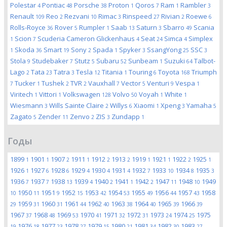
Polestar
Pontiac
Porsche
Proton
Qoros
Ram
Rambler
4
48
38
1
7
1
3
Renault
Reo
Rezvani
Rimac
Rinspeed
Rivian
Roewe
109
2
10
3
27
2
6
Rolls-Royce
Rover
Rumpler
Saab
Saturn
Sbarro
Scania
36
5
1
13
3
49
Scion
Scuderia Cameron Glickenhaus
Seat
Simca
Simplex
1
7
4
24
4
Skoda
Smart
Sony
Spada
Spyker
SsangYong
SSC
1
36
19
2
1
3
25
3
Stola
Studebaker
Stutz
Subaru
Sunbeam
Suzuki
Talbot-
9
7
5
52
1
64
Lago
Tata
Tatra
Tesla
Titania
Touring
Toyota
Triumph
2
23
3
12
1
6
168
Tucker
Tushek
TVR
Vauxhall
Vector
Venturi
Vespa
7
1
2
2
7
5
9
1
Viritech
Vittori
Volkswagen
Volvo
Voyah
White
1
1
128
50
1
1
Wiesmann
Wills Sainte Claire
Willys
Xiaomi
Xpeng
Yamaha
3
2
6
1
3
5
Zagato
Zender
Zenvo
ZIS
Zundapp
5
11
2
3
1
Годы
1899
1901
1907
1911
1912
1913
1919
1921
1922
1925
1
1
2
1
2
2
1
1
2
1
1926
1927
1928
1929
1930
1931
1932
1933
1934
1935
1
6
6
4
4
4
7
10
8
3
1936
1937
1938
1939
1940
1941
1942
1947
1948
1949
7
7
13
4
2
1
2
11
10
1950
1951
1952
1953
1954
1955
1956
1957
1958
10
11
9
15
42
53
49
44
43
1959
1960
1961
1962
1963
1964
1965
1966
29
31
31
44
40
38
40
39
39
1967
1968
1969
1970
1971
1972
1973
1974
1975
37
48
53
41
32
31
24
25
1976
1977
1978
1979
1980
1981
1982
1983
19
18
23
27
15
21
34
30
27