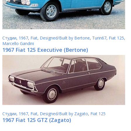
Студии
,
1967
,
Fiat
,
Designed/Built by Bertone
,
Turin67
,
Fiat 125
,
Marcello Gandini
1967 Fiat 125 Executive (Bertone)
Студии
,
1967
,
Fiat
,
Designed/Built by Zagato
,
Fiat 125
1967 Fiat 125 GTZ (Zagato)