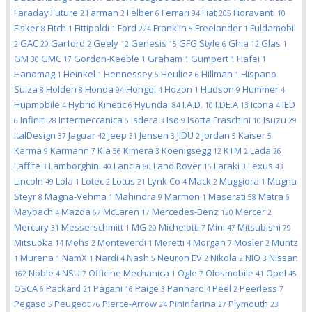
Faraday Future
Farman
Felber
Ferrari
Fiat
Fioravanti
2
2
6
94
205
10
Fisker
Fitch
Fittipaldi
Ford
Franklin
Freelander
Fuldamobil
8
1
1
224
5
1
GAC
Garford
Geely
Genesis
GFG Style
Ghia
Glas
2
20
2
12
15
6
12
1
GM
GMC
Gordon-Keeble
Graham
Gumpert
Hafei
30
17
1
1
1
1
Hanomag
Heinkel
Hennessey
Heuliez
Hillman
Hispano
1
1
5
6
1
Suiza
Holden
Honda
Hongqi
Hozon
Hudson
Hummer
8
8
94
4
1
9
4
Hupmobile
Hybrid Kinetic
Hyundai
I.A.D.
I.DE.A
Icona
IED
4
6
84
10
13
4
Infiniti
Intermeccanica
Isdera
Iso
Isotta Fraschini
Isuzu
6
28
5
3
9
10
29
ItalDesign
Jaguar
Jeep
Jensen
JIDU
Jordan
Kaiser
37
42
31
3
2
5
5
Karma
Karmann
Kia
Kimera
Koenigsegg
KTM
Lada
9
7
56
3
12
2
26
Laffite
Lamborghini
Lancia
Land Rover
Laraki
Lexus
3
40
80
15
3
43
Lincoln
Lola
Lotec
Lotus
Lynk Co
Mack
Maggiora
Magna
49
1
2
21
4
2
1
Steyr
Magna-Vehma
Mahindra
Marmon
Maserati
Matra
8
1
9
1
58
6
Maybach
Mazda
McLaren
Mercedes-Benz
Mercer
4
67
17
120
2
Mercury
Messerschmitt
MG
Michelotti
Mini
Mitsubishi
31
1
20
7
47
79
Mitsuoka
Mohs
Monteverdi
Moretti
Morgan
Mosler
Muntz
14
2
1
4
7
2
Murena
NamX
Nardi
Nash
Neuron EV
Nikola
NIO
Nissan
1
1
1
4
5
2
2
3
Noble
NSU
Officine Mechanica
Ogle
Oldsmobile
Opel
162
4
7
1
7
41
45
OSCA
Packard
Pagani
Paige
Panhard
Peel
Peerless
6
21
16
3
4
2
7
Pegaso
Peugeot
Pierce-Arrow
Pininfarina
Plymouth
5
76
24
27
23