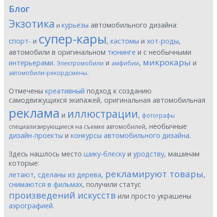
Блог
Экзотика
курьезы
автомобильного дизайна:
и
супер-кары
спорт-
и
,
кастомы
и
хот-роды
,
автомобили в оригинальном
тюнинге
и с необычными
микрокары
интерьерами
.
и
,
и
Электромобили
амфибии
.
автомобили-рекордсмены
Отмечены
креативный
подход к созданию
самодвижущихся экипажей, оригинальная автомобильная
реклама
иллюстрации
и
,
фотографы
, необычные
специализирующиеся на съемке автомобилей
дизайн-проекты
и
конкурсы автомобильного дизайна
.
Здесь нашлось место
шику-блеску
и
уродству
, машинам
которые:
рекламируют товары
летают
,
сделаны из дерева
,
,
снимаются в фильмах
, получили статус
произведений искусств
или просто украшены
аэрографией
.