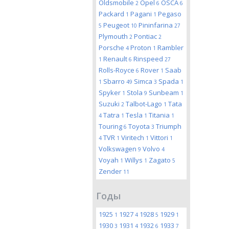
Oldsmobile
Opel
OSCA
2
6
6
Packard
Pagani
Pegaso
1
1
Peugeot
Pininfarina
5
10
27
Plymouth
Pontiac
2
2
Porsche
Proton
Rambler
4
1
Renault
Rinspeed
1
6
27
Rolls-Royce
Rover
Saab
6
1
Sbarro
Simca
Spada
1
49
3
1
Spyker
Stola
Sunbeam
1
9
1
Suzuki
Talbot-Lago
Tata
2
1
Tatra
Tesla
Titania
4
1
1
1
Touring
Toyota
Triumph
6
3
TVR
Viritech
Vittori
4
1
1
1
Volkswagen
Volvo
9
4
Voyah
Willys
Zagato
1
1
5
Zender
11
Годы
1925
1927
1928
1929
1
4
5
1
1930
1931
1932
1933
3
4
6
7