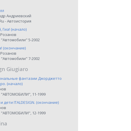
лл
ндр Андриевский
Ru - Автоистория
 Гиа! (начало)
 Розанов
 "Автомобили" 5-2002
а! (окончание)
 Розанов
 "Автомобили" 7-2002
gn Giugiaro
иональные фантазии Джорджетто
о. (начало)
нов
 "АВТОМОБИЛИ", 11-1999
 и дети ITALDESIGN. (окончание)
нов
 "АВТОМОБИЛИ", 12-1999
ina