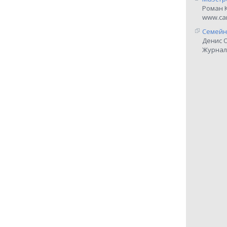
Роман 
www.car
Семейн
Денис 
Журнал