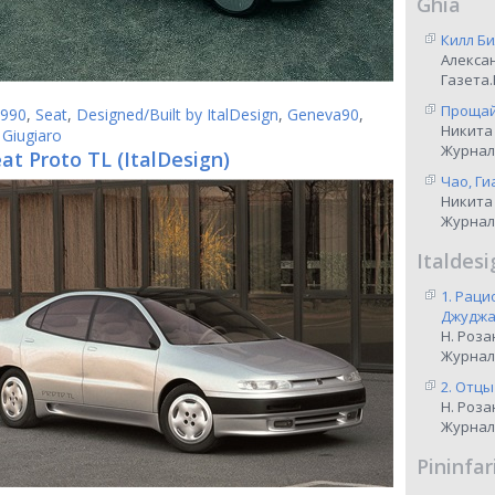
Ghia
Килл Би
Алекса
Газета.
Прощай,
990
,
Seat
,
Designed/Built by ItalDesign
,
Geneva90
,
Никита
 Giugiaro
Журнал
at Proto TL (ItalDesign)
Чао, Ги
Никита
Журнал
Italdesi
1. Рац
Джуджар
Н. Роза
Журнал
2. Отцы
Н. Роза
Журнал
Pininfar