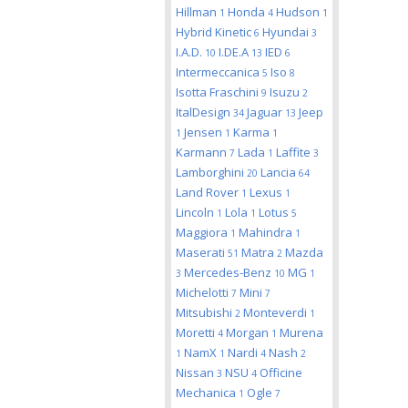
Hillman
Honda
Hudson
1
4
1
Hybrid Kinetic
Hyundai
6
3
I.A.D.
I.DE.A
IED
10
13
6
Intermeccanica
Iso
5
8
Isotta Fraschini
Isuzu
9
2
ItalDesign
Jaguar
Jeep
34
13
Jensen
Karma
1
1
1
Karmann
Lada
Laffite
7
1
3
Lamborghini
Lancia
20
64
Land Rover
Lexus
1
1
Lincoln
Lola
Lotus
1
1
5
Maggiora
Mahindra
1
1
Maserati
Matra
Mazda
51
2
Mercedes-Benz
MG
3
10
1
Michelotti
Mini
7
7
Mitsubishi
Monteverdi
2
1
Moretti
Morgan
Murena
4
1
NamX
Nardi
Nash
1
1
4
2
Nissan
NSU
Officine
3
4
Mechanica
Ogle
1
7