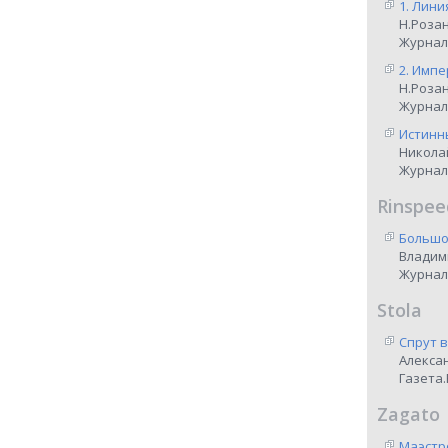
1. Лини
Н.Роза
Журнал
2. Импе
Н.Роза
Журнал
Истинны
Никола
Журнал
Rinspee
Большо
Владим
Журнал
Stola
Спрут 
Алекса
Газета.
Zagato
Маэстр