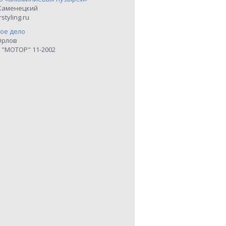
Каменецкий
styling.ru
ое дело
Орлов
 "МОТОР" 11-2002