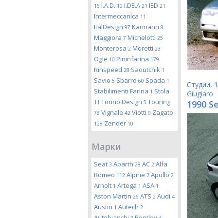
I.A.D.
I.DE.A
IED
16
10
21
21
Intermeccanica
11
ItalDesign
Karmann
97
8
Maggiora
Michelotti
7
25
Monterosa
Moretti
2
23
Ogle
Pininfarina
10
179
Rinspeed
Saoutchik
28
1
Savio
Sbarro
Spada
5
60
1
Студии
,
1
Stabilimenti Farina
Stola
1
Giugiaro
Torino Design
Touring
1990 Se
11
5
Vignale
Viotti
Zagato
78
42
9
Zender
128
10
Марки
Seat
Abarth
AC
Alfa
3
28
2
Romeo
Alpine
Apollo
112
2
2
Arnolt
Artega
ASA
1
1
1
Aston Martin
ATS
Audi
26
2
4
Austin
Autech
1
2
Autobianchi
Bentley