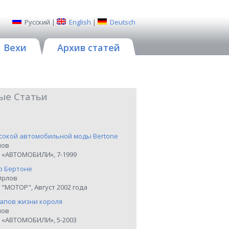
Русский
|
English
|
Deutsch
Вехи
Архив статей
ые Статьи
сокой автомобильной моды Bertone
нов
 «АВТОМОБИЛИ», 7-1999
р Бертоне
Орлов
"МОТОР", Август 2002 года
тапов жизни короля
нов
 «АВТОМОБИЛИ», 5-2003