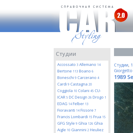
Студии
Accossato
Allemano
Студии
,
1
3
14
Giorgetto
Bertone
Boano
113
6
1989 Se
Boneschi
Carcerano
9
4
Cardi
Castagna
9
20
Coggiola
Colani
CU-
10
45
ICAR
DC Design
Drogo
5
26
1
EDAG
Felber
14
13
Fioravanti
Fissore
14
7
Francis Lombardi
Frua
15
15
GFG Style
Ghia
Ghia
9
126
Aigle
Giannini
Heuliez
10
2