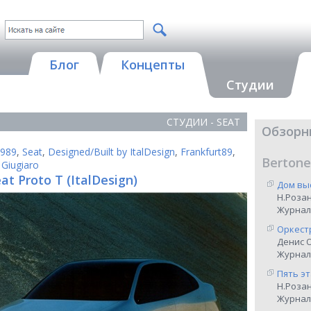
Блог
Концепты
Студии
СТУДИИ - SEAT
Обзорн
989
,
Seat
,
Designed/Built by ItalDesign
,
Frankfurt89
,
Bertone
 Giugiaro
at Proto T (ItalDesign)
Дом вы
Н.Роза
Журнал
Оркест
Денис 
Журнал 
Пять э
Н.Роза
Журнал