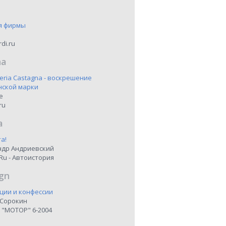
я фирмы
di.ru
na
eria Castagna - воскрешение
нской марки
ne
ru
a
а!
ндр Андриевский
Ru - Автоистория
gn
ции и конфессии
 Сорокин
 "МОТОР" 6-2004