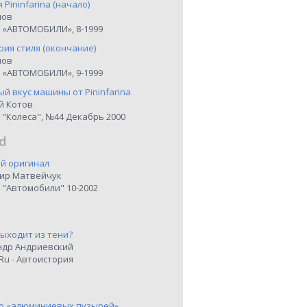
я Pininfarina (начало)
нов
 «АВТОМОБИЛИ», 8-1999
рия стиля (окончание)
нов
 «АВТОМОБИЛИ», 9-1999
й вкус машины от Pininfarina
й Котов
 "Колеса", №44 Декабрь 2000
d
й оригинал
ир Матвейчук
 "Автомобили" 10-2002
выходит из тени?
ндр Андриевский
Ru - Автоистория
о «алюминиевых пузырей»