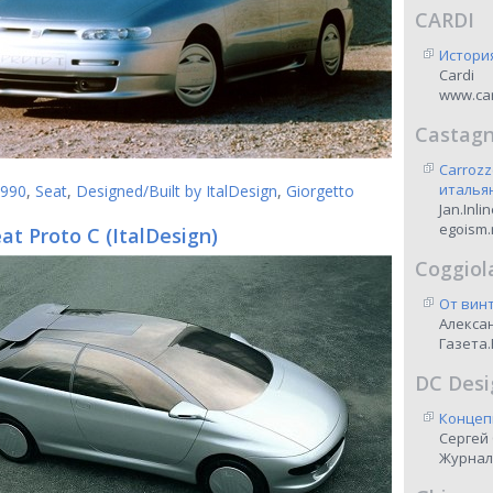
CARDI
Истори
Cardi
www.car
Castag
Carrozz
италья
990
,
Seat
,
Designed/Built by ItalDesign
,
Giorgetto
Jan.Inli
egoism.
at Proto C (ItalDesign)
Coggiol
От винт
Алекса
Газета.
DC Desi
Концеп
Сергей
Журнал