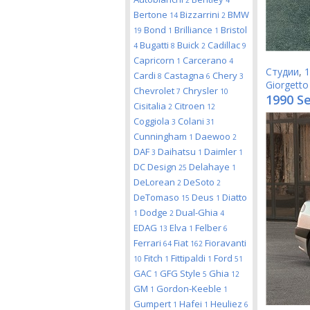
2
4
Bertone
Bizzarrini
BMW
14
2
Bond
Brilliance
Bristol
19
1
1
Bugatti
Buick
Cadillac
4
8
2
9
Capricorn
Carcerano
1
4
Студии
,
1
Cardi
Castagna
Chery
8
6
3
Giorgetto
Chevrolet
Chrysler
7
10
1990 Se
Cisitalia
Citroen
2
12
Coggiola
Colani
3
31
Cunningham
Daewoo
1
2
DAF
Daihatsu
Daimler
3
1
1
DC Design
Delahaye
25
1
DeLorean
DeSoto
2
2
DeTomaso
Deus
Diatto
15
1
Dodge
Dual-Ghia
1
2
4
EDAG
Elva
Felber
13
1
6
Ferrari
Fiat
Fioravanti
64
162
Fitch
Fittipaldi
Ford
10
1
1
51
GAC
GFG Style
Ghia
1
5
12
GM
Gordon-Keeble
1
1
Gumpert
Hafei
Heuliez
1
1
6