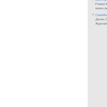
Роман 
www.car
Семейн
Денис 
Журнал