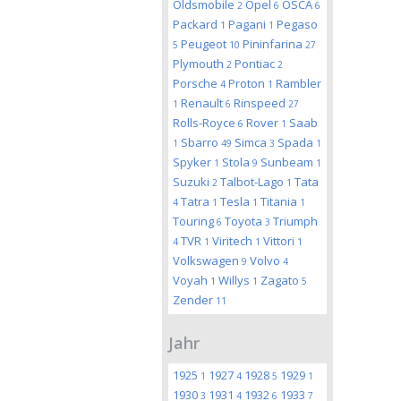
Oldsmobile
Opel
OSCA
2
6
6
Packard
Pagani
Pegaso
1
1
Peugeot
Pininfarina
5
10
27
Plymouth
Pontiac
2
2
Porsche
Proton
Rambler
4
1
Renault
Rinspeed
1
6
27
Rolls-Royce
Rover
Saab
6
1
Sbarro
Simca
Spada
1
49
3
1
Spyker
Stola
Sunbeam
1
9
1
Suzuki
Talbot-Lago
Tata
2
1
Tatra
Tesla
Titania
4
1
1
1
Touring
Toyota
Triumph
6
3
TVR
Viritech
Vittori
4
1
1
1
Volkswagen
Volvo
9
4
Voyah
Willys
Zagato
1
1
5
Zender
11
Jahr
1925
1927
1928
1929
1
4
5
1
1930
1931
1932
1933
3
4
6
7