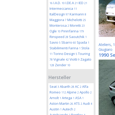
I.A.D.
I.DE.A
IED
16
10
21
21
Intermeccanica
11
ItalDesign
Karmann
97
8
Maggiora
Michelotti
7
25
Monterosa
Moretti
2
23
Ogle
Pininfarina
10
179
Rinspeed
Saoutchik
28
1
Savio
Sbarro
Spada
5
60
1
Ateliers
,
1
Stabilimenti Farina
Stola
1
Giugiaro
Torino Design
Touring
1990 Se
11
5
Vignale
Viotti
Zagato
78
42
9
Zender
128
10
Hersteller
Seat
Abarth
AC
Alfa
3
28
2
Romeo
Alpine
Apollo
112
2
2
Arnolt
Artega
ASA
1
1
1
Aston Martin
ATS
Audi
26
2
4
Austin
Autech
1
2
Autobianchi
Bentley