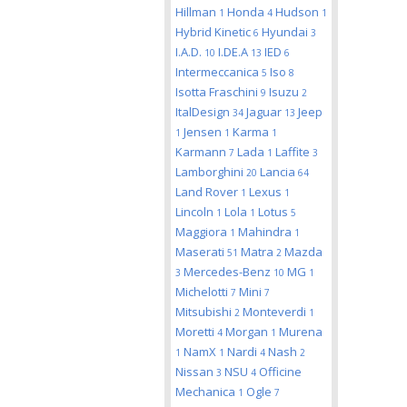
Hillman
Honda
Hudson
1
4
1
Hybrid Kinetic
Hyundai
6
3
I.A.D.
I.DE.A
IED
10
13
6
Intermeccanica
Iso
5
8
Isotta Fraschini
Isuzu
9
2
ItalDesign
Jaguar
Jeep
34
13
Jensen
Karma
1
1
1
Karmann
Lada
Laffite
7
1
3
Lamborghini
Lancia
20
64
Land Rover
Lexus
1
1
Lincoln
Lola
Lotus
1
1
5
Maggiora
Mahindra
1
1
Maserati
Matra
Mazda
51
2
Mercedes-Benz
MG
3
10
1
Michelotti
Mini
7
7
Mitsubishi
Monteverdi
2
1
Moretti
Morgan
Murena
4
1
NamX
Nardi
Nash
1
1
4
2
Nissan
NSU
Officine
3
4
Mechanica
Ogle
1
7