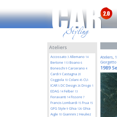
Ateliers
Accossato
Allemano
Ateliers
,
1
3
14
Giorgetto
Bertone
Boano
113
6
1989 Se
Boneschi
Carcerano
9
4
Cardi
Castagna
9
20
Coggiola
Colani
CU-
10
45
ICAR
DC Design
Drogo
5
26
1
EDAG
Felber
14
13
Fioravanti
Fissore
14
7
Francis Lombardi
Frua
15
15
GFG Style
Ghia
Ghia
9
126
Aigle
Giannini
Heuliez
10
2