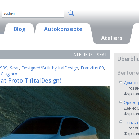
Blog
Autokonzepte
Ateliers
ATELIERS - SEAT
Überbli
989
,
Seat
,
Designed/Built by ItalDesign
,
Frankfurt89
,
Bertone
 Giugiaro
at Proto T (ItalDesign)
Дом вы
Н.Роза
Журнал
Оркест
Денис 
Журнал 
Пять э
Н.Роза
Журнал