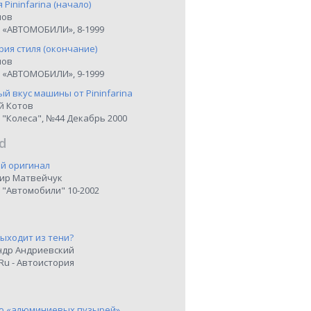
я Pininfarina (начало)
нов
 «АВТОМОБИЛИ», 8-1999
рия стиля (окончание)
нов
 «АВТОМОБИЛИ», 9-1999
й вкус машины от Pininfarina
й Котов
 "Колеса", №44 Декабрь 2000
d
й оригинал
ир Матвейчук
 "Автомобили" 10-2002
выходит из тени?
ндр Андриевский
Ru - Автоистория
о «алюминиевых пузырей»