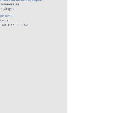
Каменецкий
styling.ru
ое дело
Орлов
 "МОТОР" 11-2002