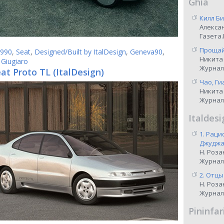
Ghia
Килл Би
Алекса
Газета.
Прощай,
990
,
Seat
,
Designed/Built by ItalDesign
,
Geneva90
,
Никита
 Giugiaro
Журнал
at Proto TL (ItalDesign)
Чао, Ги
Никита
Журнал
Italdesi
1. Рац
Джуджар
Н. Роза
Журнал
2. Отцы
Н. Роза
Журнал
Pininfar