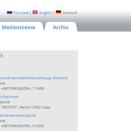
Русский
|
English
|
Deutsch
Meilensteine
Archiv
ck
сокой автомобильной моды Bertone
нов
 «АВТОМОБИЛИ», 7-1999
р Бертоне
Орлов
"МОТОР", Август 2002 года
тапов жизни короля
нов
 «АВТОМОБИЛИ», 5-2003