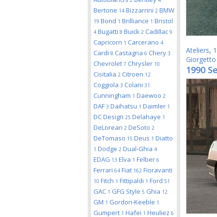
2
4
Bertone
Bizzarrini
BMW
14
2
Bond
Brilliance
Bristol
19
1
1
Bugatti
Buick
Cadillac
4
8
2
9
Capricorn
Carcerano
1
4
Ateliers
,
1
Cardi
Castagna
Chery
8
6
3
Giorgetto
Chevrolet
Chrysler
7
10
1990 Se
Cisitalia
Citroen
2
12
Coggiola
Colani
3
31
Cunningham
Daewoo
1
2
DAF
Daihatsu
Daimler
3
1
1
DC Design
Delahaye
25
1
DeLorean
DeSoto
2
2
DeTomaso
Deus
Diatto
15
1
Dodge
Dual-Ghia
1
2
4
EDAG
Elva
Felber
13
1
6
Ferrari
Fiat
Fioravanti
64
162
Fitch
Fittipaldi
Ford
10
1
1
51
GAC
GFG Style
Ghia
1
5
12
GM
Gordon-Keeble
1
1
Gumpert
Hafei
Heuliez
1
1
6