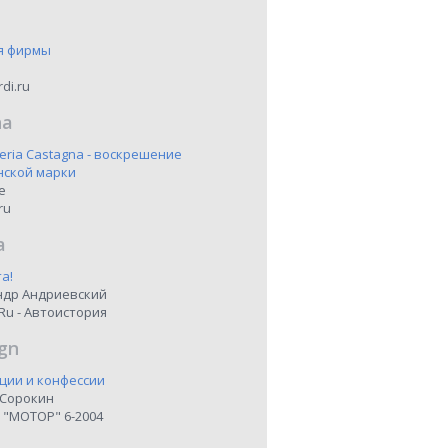
я фирмы
di.ru
na
eria Castagna - воскрешение
нской марки
ne
ru
a
а!
ндр Андриевский
Ru - Автоистория
gn
ции и конфессии
 Сорокин
 "МОТОР" 6-2004