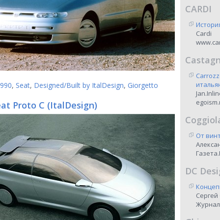
CARDI
Истори
Cardi
www.car
Castag
Carrozz
италья
990
,
Seat
,
Designed/Built by ItalDesign
,
Giorgetto
Jan.Inli
egoism.
at Proto C (ItalDesign)
Coggiol
От винт
Алекса
Газета.
DC Desi
Концеп
Сергей
Журнал