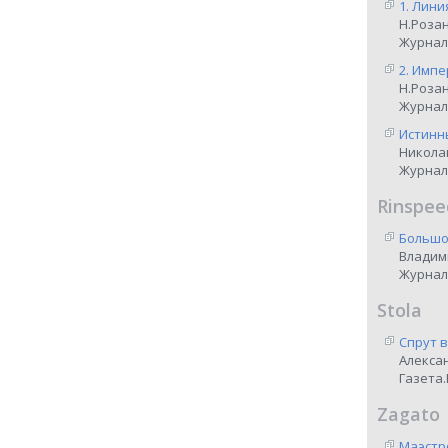
1. Лини
Н.Роза
Журнал
2. Импе
Н.Роза
Журнал
Истинны
Никола
Журнал
Rinspee
Большо
Владим
Журнал
Stola
Спрут 
Алекса
Газета.
Zagato
Маэстр