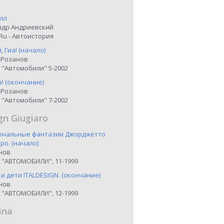
лл
ндр Андриевский
Ru - Автоистория
 Гиа! (начало)
 Розанов
 "Автомобили" 5-2002
а! (окончание)
 Розанов
 "Автомобили" 7-2002
gn Giugiaro
иональные фантазии Джорджетто
о. (начало)
нов
 "АВТОМОБИЛИ", 11-1999
 и дети ITALDESIGN. (окончание)
нов
 "АВТОМОБИЛИ", 12-1999
ina