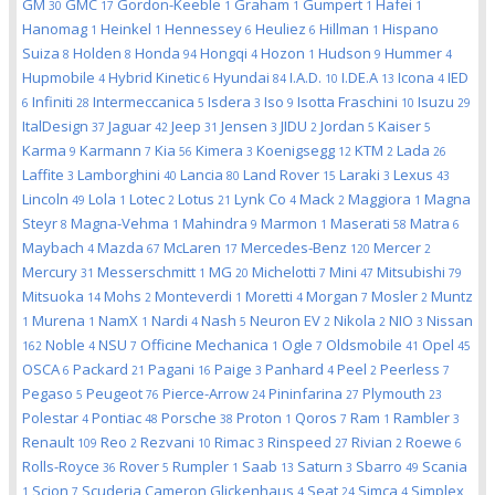
GM
GMC
Gordon-Keeble
Graham
Gumpert
Hafei
30
17
1
1
1
1
Hanomag
Heinkel
Hennessey
Heuliez
Hillman
Hispano
1
1
6
6
1
Suiza
Holden
Honda
Hongqi
Hozon
Hudson
Hummer
8
8
94
4
1
9
4
Hupmobile
Hybrid Kinetic
Hyundai
I.A.D.
I.DE.A
Icona
IED
4
6
84
10
13
4
Infiniti
Intermeccanica
Isdera
Iso
Isotta Fraschini
Isuzu
6
28
5
3
9
10
29
ItalDesign
Jaguar
Jeep
Jensen
JIDU
Jordan
Kaiser
37
42
31
3
2
5
5
Karma
Karmann
Kia
Kimera
Koenigsegg
KTM
Lada
9
7
56
3
12
2
26
Laffite
Lamborghini
Lancia
Land Rover
Laraki
Lexus
3
40
80
15
3
43
Lincoln
Lola
Lotec
Lotus
Lynk Co
Mack
Maggiora
Magna
49
1
2
21
4
2
1
Steyr
Magna-Vehma
Mahindra
Marmon
Maserati
Matra
8
1
9
1
58
6
Maybach
Mazda
McLaren
Mercedes-Benz
Mercer
4
67
17
120
2
Mercury
Messerschmitt
MG
Michelotti
Mini
Mitsubishi
31
1
20
7
47
79
Mitsuoka
Mohs
Monteverdi
Moretti
Morgan
Mosler
Muntz
14
2
1
4
7
2
Murena
NamX
Nardi
Nash
Neuron EV
Nikola
NIO
Nissan
1
1
1
4
5
2
2
3
Noble
NSU
Officine Mechanica
Ogle
Oldsmobile
Opel
162
4
7
1
7
41
45
OSCA
Packard
Pagani
Paige
Panhard
Peel
Peerless
6
21
16
3
4
2
7
Pegaso
Peugeot
Pierce-Arrow
Pininfarina
Plymouth
5
76
24
27
23
Polestar
Pontiac
Porsche
Proton
Qoros
Ram
Rambler
4
48
38
1
7
1
3
Renault
Reo
Rezvani
Rimac
Rinspeed
Rivian
Roewe
109
2
10
3
27
2
6
Rolls-Royce
Rover
Rumpler
Saab
Saturn
Sbarro
Scania
36
5
1
13
3
49
Scion
Scuderia Cameron Glickenhaus
Seat
Simca
Simplex
1
7
4
24
4