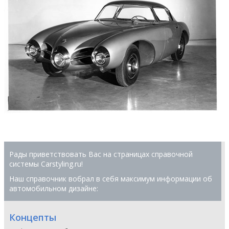
Рады приветствовать Вас на страницах справочной
системы Сarstyling.ru!
Наш справочник вобрал в себя максимум информации об
автомобильном дизайне:
Концепты