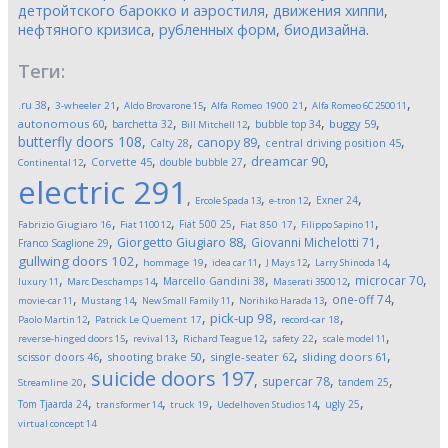
детройтского барокко и аэростиля
,
движения хиппи
,
нефтяного кризиса
,
рубленных форм
,
биодизайна
.
Теги:
,
,
,
,
,
.ru
38
3-wheeler
21
Aldo Brovarone
15
Alfa Romeo 1900
21
Alfa Romeo 6C 2500
11
,
,
,
,
,
autonomous
60
buggy
59
barchetta
32
bubble top
34
Bill Mitchell
12
butterfly doors
108
,
,
,
,
canopy
89
Calty
28
central driving position
45
,
,
,
,
dreamcar
90
Corvette
45
double bubble
27
Continental
12
electric
291
,
,
,
,
Exner
24
Ercole Spada
13
e-tron
12
,
,
,
,
,
Fiat 500
25
Fabrizio Giugiaro
16
Fiat 1100
12
Fiat 850
17
Filippo Sapino
11
,
,
,
Giorgetto Giugiaro
88
Giovanni Michelotti
71
Franco Scaglione
29
,
,
,
,
,
gullwing doors
102
hommage
19
idea car
11
J Mays
12
Larry Shinoda
14
,
,
,
,
,
microcar
70
Marcello Gandini
38
luxury
11
Marc Deschamps
14
Maserati 3500
12
,
,
,
,
,
one-off
74
movie-car
11
Mustang
14
New Small Family
11
Norihiko Harada
13
,
,
,
,
pick-up
98
Paolo Martin
12
Patrick Le Quement
17
record-car
18
,
,
,
,
,
reverse-hinged doors
15
revival
13
Richard Teague
12
safety
22
scale model
11
,
,
,
,
scissor doors
46
shooting brake
50
single-seater
62
sliding doors
61
suicide doors
197
,
,
,
,
supercar
78
tandem
25
Streamline
20
,
,
,
,
,
Tom Tjaarda
24
ugly
25
transformer
14
truck
19
Uedelhoven Studios
14
virtual concept
14