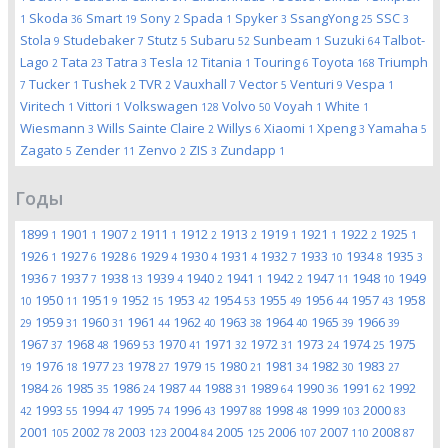
Skoda
Smart
Sony
Spada
Spyker
SsangYong
SSC
1
36
19
2
1
3
25
3
Stola
Studebaker
Stutz
Subaru
Sunbeam
Suzuki
Talbot-
9
7
5
52
1
64
Lago
Tata
Tatra
Tesla
Titania
Touring
Toyota
Triumph
2
23
3
12
1
6
168
Tucker
Tushek
TVR
Vauxhall
Vector
Venturi
Vespa
7
1
2
2
7
5
9
1
Viritech
Vittori
Volkswagen
Volvo
Voyah
White
1
1
128
50
1
1
Wiesmann
Wills Sainte Claire
Willys
Xiaomi
Xpeng
Yamaha
3
2
6
1
3
5
Zagato
Zender
Zenvo
ZIS
Zundapp
5
11
2
3
1
Годы
1899
1901
1907
1911
1912
1913
1919
1921
1922
1925
1
1
2
1
2
2
1
1
2
1
1926
1927
1928
1929
1930
1931
1932
1933
1934
1935
1
6
6
4
4
4
7
10
8
3
1936
1937
1938
1939
1940
1941
1942
1947
1948
1949
7
7
13
4
2
1
2
11
10
1950
1951
1952
1953
1954
1955
1956
1957
1958
10
11
9
15
42
53
49
44
43
1959
1960
1961
1962
1963
1964
1965
1966
29
31
31
44
40
38
40
39
39
1967
1968
1969
1970
1971
1972
1973
1974
1975
37
48
53
41
32
31
24
25
1976
1977
1978
1979
1980
1981
1982
1983
19
18
23
27
15
21
34
30
27
1984
1985
1986
1987
1988
1989
1990
1991
1992
26
35
24
44
31
64
36
62
1993
1994
1995
1996
1997
1998
1999
2000
42
55
47
74
43
88
48
103
83
2001
2002
2003
2004
2005
2006
2007
2008
105
78
123
84
125
107
110
87