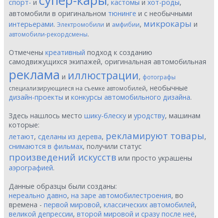
супер-кары
спорт-
и
,
кастомы
и
хот-роды
,
автомобили в оригинальном
тюнинге
и с необычными
микрокары
интерьерами
.
и
,
и
Электромобили
амфибии
.
автомобили-рекордсмены
Отмечены
креативный
подход к созданию
самодвижущихся экипажей, оригинальная автомобильная
реклама
иллюстрации
и
,
фотографы
, необычные
специализирующиеся на съемке автомобилей
дизайн-проекты
и
конкурсы автомобильного дизайна
.
Здесь нашлось место
шику-блеску
и
уродству
, машинам
которые:
рекламируют товары
летают
,
сделаны из дерева
,
,
снимаются в фильмах
, получили статус
произведений искусств
или просто украшены
аэрографией
.
Данные образцы были созданы:
нереально давно
,
на заре автомобилестроения
, во
времена -
первой мировой
,
классических автомобилей
,
великой депрессии
,
второй мировой и сразу после неё
,