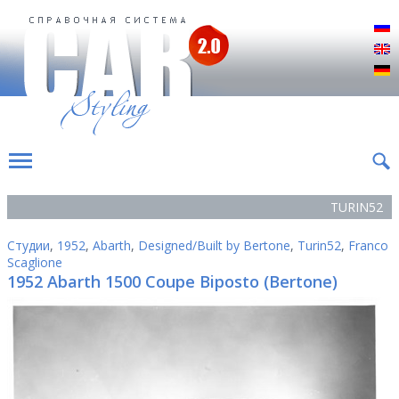
Р
E
D
TURIN52
Студии
,
1952
,
Abarth
,
Designed/Built by Bertone
,
Turin52
,
Franco
Scaglione
1952 Abarth 1500 Coupe Biposto (Bertone)