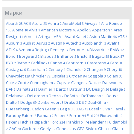
Марки
Abarth
AC
Acura
Aehra
AeroMobil
Aiways
Alfa Romeo
28
5
23
2
3
4
Alpine
Alvis
American Motors
Apollo
Apperson
Ares
136
10
1
16
5
1
Design
Arnolt
Artega
ASA
Asahi Kasei
Aston Martin
ATS
11
1
1
1
2
56
3
Auburn
Audi
Aurus
Austin
Autech
Autobianchi
Avatr
3
85
2
6
2
3
1
AZLK
Aznom
Beijing
Bentley
Bertone
Bizzarrini
BMW
4
4
1
17
14
2
123
Bond
Borgward
Brabus
Brilliance
Bristol
Bugatti
Buick
1
2
2
2
5
55
57
BYD
Byton
Cadillac
Canoo
Capricorn
Carcerano
Cardi
2
2
71
4
1
4
8
Castagna
Caterham
Century
Chandler
Changan
Chery
6
2
1
2
9
18
Chevrolet
Chrysler
Cisitalia
Citroen
Coggiola
Colani
128
72
3
84
3
33
Cole
Cord
Cunningham
Cupra
Czinger
Dacia
Daewoo
2
2
2
8
2
5
25
DAF
Daihatsu
Daimler
Dartz
Datsun
DC Design
Delage
6
92
1
7
3
26
3
Delahaye
DeLorean
Denza
DeSoto
DeTomaso
Deus
2
8
2
3
18
1
Diatto
Dodge
Donkervoort
Drako
DS
Dual-Ghia
1
69
3
2
7
4
Duesenberg
Eadon Green
Eagle
EDAG
Edsel
Elva
Facel
5
3
3
13
1
1
2
Faraday Future
Farman
Felber
Ferrari
Fiat
Fioravanti
2
2
6
94
205
10
Fisker
Fitch
Fittipaldi
Ford
Franklin
Freelander
Fuldamobil
8
1
1
224
5
1
GAC
Garford
Geely
Genesis
GFG Style
Ghia
Glas
2
20
2
12
15
6
12
1