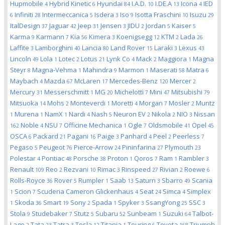
Hupmobile
Hybrid Kinetic
Hyundai
I.A.D.
I.DE.A
Icona
IED
4
6
84
10
13
4
Infiniti
Intermeccanica
Isdera
Iso
Isotta Fraschini
Isuzu
6
28
5
3
9
10
29
ItalDesign
Jaguar
Jeep
Jensen
JIDU
Jordan
Kaiser
37
42
31
3
2
5
5
Karma
Karmann
Kia
Kimera
Koenigsegg
KTM
Lada
9
7
56
3
12
2
26
Laffite
Lamborghini
Lancia
Land Rover
Laraki
Lexus
3
40
80
15
3
43
Lincoln
Lola
Lotec
Lotus
Lynk Co
Mack
Maggiora
Magna
49
1
2
21
4
2
1
Steyr
Magna-Vehma
Mahindra
Marmon
Maserati
Matra
8
1
9
1
58
6
Maybach
Mazda
McLaren
Mercedes-Benz
Mercer
4
67
17
120
2
Mercury
Messerschmitt
MG
Michelotti
Mini
Mitsubishi
31
1
20
7
47
79
Mitsuoka
Mohs
Monteverdi
Moretti
Morgan
Mosler
Muntz
14
2
1
4
7
2
Murena
NamX
Nardi
Nash
Neuron EV
Nikola
NIO
Nissan
1
1
1
4
5
2
2
3
Noble
NSU
Officine Mechanica
Ogle
Oldsmobile
Opel
162
4
7
1
7
41
45
OSCA
Packard
Pagani
Paige
Panhard
Peel
Peerless
6
21
16
3
4
2
7
Pegaso
Peugeot
Pierce-Arrow
Pininfarina
Plymouth
5
76
24
27
23
Polestar
Pontiac
Porsche
Proton
Qoros
Ram
Rambler
4
48
38
1
7
1
3
Renault
Reo
Rezvani
Rimac
Rinspeed
Rivian
Roewe
109
2
10
3
27
2
6
Rolls-Royce
Rover
Rumpler
Saab
Saturn
Sbarro
Scania
36
5
1
13
3
49
Scion
Scuderia Cameron Glickenhaus
Seat
Simca
Simplex
1
7
4
24
4
Skoda
Smart
Sony
Spada
Spyker
SsangYong
SSC
1
36
19
2
1
3
25
3
Stola
Studebaker
Stutz
Subaru
Sunbeam
Suzuki
Talbot-
9
7
5
52
1
64
Lago
Tata
Tatra
Tesla
Titania
Touring
Toyota
Triumph