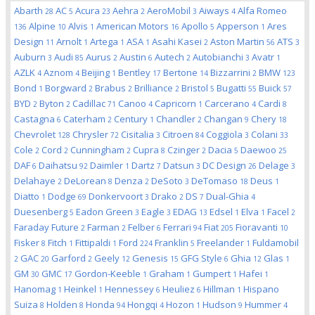
Abarth
AC
Acura
Aehra
AeroMobil
Aiways
Alfa Romeo
28
5
23
2
3
4
Alpine
Alvis
American Motors
Apollo
Apperson
Ares
136
10
1
16
5
1
Design
Arnolt
Artega
ASA
Asahi Kasei
Aston Martin
ATS
11
1
1
1
2
56
3
Auburn
Audi
Aurus
Austin
Autech
Autobianchi
Avatr
3
85
2
6
2
3
1
AZLK
Aznom
Beijing
Bentley
Bertone
Bizzarrini
BMW
4
4
1
17
14
2
123
Bond
Borgward
Brabus
Brilliance
Bristol
Bugatti
Buick
1
2
2
2
5
55
57
BYD
Byton
Cadillac
Canoo
Capricorn
Carcerano
Cardi
2
2
71
4
1
4
8
Castagna
Caterham
Century
Chandler
Changan
Chery
6
2
1
2
9
18
Chevrolet
Chrysler
Cisitalia
Citroen
Coggiola
Colani
128
72
3
84
3
33
Cole
Cord
Cunningham
Cupra
Czinger
Dacia
Daewoo
2
2
2
8
2
5
25
DAF
Daihatsu
Daimler
Dartz
Datsun
DC Design
Delage
6
92
1
7
3
26
3
Delahaye
DeLorean
Denza
DeSoto
DeTomaso
Deus
2
8
2
3
18
1
Diatto
Dodge
Donkervoort
Drako
DS
Dual-Ghia
1
69
3
2
7
4
Duesenberg
Eadon Green
Eagle
EDAG
Edsel
Elva
Facel
5
3
3
13
1
1
2
Faraday Future
Farman
Felber
Ferrari
Fiat
Fioravanti
2
2
6
94
205
10
Fisker
Fitch
Fittipaldi
Ford
Franklin
Freelander
Fuldamobil
8
1
1
224
5
1
GAC
Garford
Geely
Genesis
GFG Style
Ghia
Glas
2
20
2
12
15
6
12
1
GM
GMC
Gordon-Keeble
Graham
Gumpert
Hafei
30
17
1
1
1
1
Hanomag
Heinkel
Hennessey
Heuliez
Hillman
Hispano
1
1
6
6
1
Suiza
Holden
Honda
Hongqi
Hozon
Hudson
Hummer
8
8
94
4
1
9
4