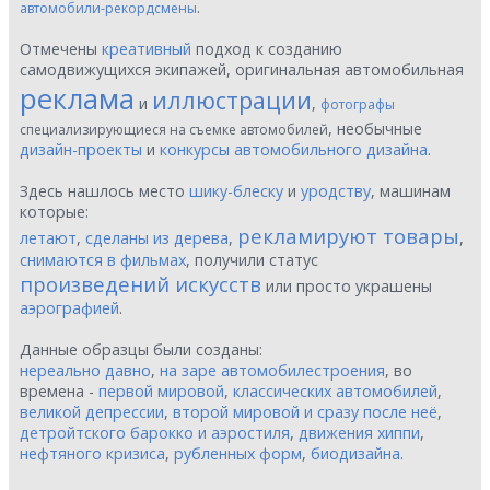
.
автомобили-рекордсмены
Отмечены
креативный
подход к созданию
самодвижущихся экипажей, оригинальная автомобильная
реклама
иллюстрации
и
,
фотографы
, необычные
специализирующиеся на съемке автомобилей
дизайн-проекты
и
конкурсы автомобильного дизайна
.
Здесь нашлось место
шику-блеску
и
уродству
, машинам
которые:
рекламируют товары
летают
,
сделаны из дерева
,
,
снимаются в фильмах
, получили статус
произведений искусств
или просто украшены
аэрографией
.
Данные образцы были созданы:
нереально давно
,
на заре автомобилестроения
, во
времена -
первой мировой
,
классических автомобилей
,
великой депрессии
,
второй мировой и сразу после неё
,
детройтского барокко и аэростиля
,
движения хиппи
,
нефтяного кризиса
,
рубленных форм
,
биодизайна
.