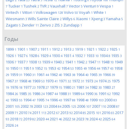
2
23
3
12
1
6
168
Tucker
Tushek
TVR
Vauxhall
Vector
Venturi
Vespa
7
1
2
2
7
5
9
1
Viritech
Vittori
Volkswagen
Volvo
Voyah
White
1
1
128
50
1
1
Wiesmann
Wills Sainte Claire
Willys
Xiaomi
Xpeng
Yamaha
3
2
6
1
3
5
Zagato
Zender
Zenvo
ZIS
Zundapp
5
11
2
3
1
Годы
1899
1901
1907
1911
1912
1913
1919
1921
1922
1925
1
1
2
1
2
2
1
1
2
1
1926
1927
1928
1929
1930
1931
1932
1933
1934
1935
1
6
6
4
4
4
7
10
8
3
1936
1937
1938
1939
1940
1941
1942
1947
1948
1949
7
7
13
4
2
1
2
11
10
1950
1951
1952
1953
1954
1955
1956
1957
1958
10
11
9
15
42
53
49
44
43
1959
1960
1961
1962
1963
1964
1965
1966
29
31
31
44
40
38
40
39
39
1967
1968
1969
1970
1971
1972
1973
1974
1975
37
48
53
41
32
31
24
25
1976
1977
1978
1979
1980
1981
1982
1983
19
18
23
27
15
21
34
30
27
1984
1985
1986
1987
1988
1989
1990
1991
1992
26
35
24
44
31
64
36
62
1993
1994
1995
1996
1997
1998
1999
2000
42
55
47
74
43
88
48
103
83
2001
2002
2003
2004
2005
2006
2007
2008
105
78
123
84
125
107
110
87
2009
2010
2011
2012
2013
2014
2015
2016
2017
71
74
113
67
92
85
101
65
2018
2019
2020
2021
2022
2023
2024
2025
93
72
82
44
46
58
78
42
64
2026
24