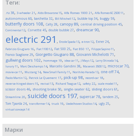
Теги:
,
,
,
,
,
.ru
38
3-wheeler
21
Aldo Brovarone
15
Alfa Romeo 1900
21
Alfa Romeo 6C 2500
11
,
,
,
,
,
autonomous
60
buggy
59
barchetta
32
bubble top
34
Bill Mitchell
12
butterfly doors
108
,
,
,
,
canopy
89
Calty
28
central driving position
45
,
,
,
,
dreamcar
90
Corvette
45
double bubble
27
Continental
12
electric
291
,
,
,
,
Exner
24
Ercole Spada
13
e-tron
12
,
,
,
,
,
Fiat 500
25
Fabrizio Giugiaro
16
Fiat 1100
12
Fiat 850
17
Filippo Sapino
11
,
,
,
Giorgetto Giugiaro
88
Giovanni Michelotti
71
Franco Scaglione
29
,
,
,
,
,
gullwing doors
102
hommage
19
idea car
11
J Mays
12
Larry Shinoda
14
,
,
,
,
,
microcar
70
Marcello Gandini
38
luxury
11
Marc Deschamps
14
Maserati 3500
12
,
,
,
,
,
one-off
74
movie-car
11
Mustang
14
New Small Family
11
Norihiko Harada
13
,
,
,
,
pick-up
98
Paolo Martin
12
Patrick Le Quement
17
record-car
18
,
,
,
,
,
reverse-hinged doors
15
revival
13
Richard Teague
12
safety
22
scale model
11
,
,
,
,
scissor doors
46
shooting brake
50
single-seater
62
sliding doors
61
suicide doors
197
,
,
,
,
supercar
78
tandem
25
Streamline
20
,
,
,
,
,
Tom Tjaarda
24
ugly
25
transformer
14
truck
19
Uedelhoven Studios
14
virtual concept
14
Марки