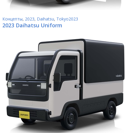
Концепты
,
2023
,
Daihatsu
,
Tokyo2023
2023 Daihatsu Uniform