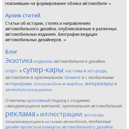
повлиявшие на формирование облика автомобиля
Архив статей
Статьи об истории, стилях и направлениях
автомобильного дизайна, опубликованные в различных
автомобильных изданиях. Биографии ведущих
автомобильных дизайнеров.
Блог
Экзотика
курьезы
автомобильного дизайна:
и
супер-кары
спорт-
и
,
кастомы
и
хот-роды
,
автомобили в оригинальном
тюнинге
и с необычными
микрокары
интерьерами
.
и
,
и
Электромобили
амфибии
.
автомобили-рекордсмены
Отмечены
креативный
подход к созданию
самодвижущихся экипажей, оригинальная автомобильная
реклама
иллюстрации
и
,
фотографы
, необычные
специализирующиеся на съемке автомобилей
дизайн-проекты
и
конкурсы автомобильного дизайна
.