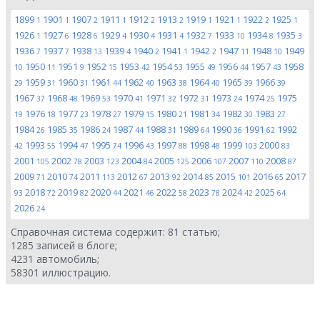
1899
1901
1907
1911
1912
1913
1919
1921
1922
1925
1
1
2
1
2
2
1
1
2
1
1926
1927
1928
1929
1930
1931
1932
1933
1934
1935
1
6
6
4
4
4
7
10
8
3
1936
1937
1938
1939
1940
1941
1942
1947
1948
1949
7
7
13
4
2
1
2
11
10
1950
1951
1952
1953
1954
1955
1956
1957
1958
10
11
9
15
42
53
49
44
43
1959
1960
1961
1962
1963
1964
1965
1966
29
31
31
44
40
38
40
39
39
1967
1968
1969
1970
1971
1972
1973
1974
1975
37
48
53
41
32
31
24
25
1976
1977
1978
1979
1980
1981
1982
1983
19
18
23
27
15
21
34
30
27
1984
1985
1986
1987
1988
1989
1990
1991
1992
26
35
24
44
31
64
36
62
1993
1994
1995
1996
1997
1998
1999
2000
42
55
47
74
43
88
48
103
83
2001
2002
2003
2004
2005
2006
2007
2008
105
78
123
84
125
107
110
87
2009
2010
2011
2012
2013
2014
2015
2016
2017
71
74
113
67
92
85
101
65
2018
2019
2020
2021
2022
2023
2024
2025
93
72
82
44
46
58
78
42
64
2026
24
Справочная система содержит:
81
статью;
1285
записей в блоге;
4231
автомобиль;
58301
иллюстрацию.