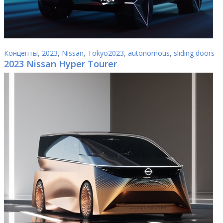
Концепты
,
2023
,
Nissan
,
Tokyo2023
,
autonomous
,
sliding doors
2023 Nissan Hyper Tourer