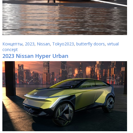
Концепты
,
2023
,
Nissan
,
Tokyo2023
,
butterfly doors
,
virtual
concept
2023 Nissan Hyper Urban