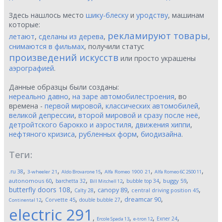
Здесь нашлось место
шику-блеску
и
уродству
, машинам
которые:
рекламируют товары
летают
,
сделаны из дерева
,
,
снимаются в фильмах
, получили статус
произведений искусств
или просто украшены
аэрографией
.
Данные образцы были созданы:
нереально давно
,
на заре автомобилестроения
, во
времена -
первой мировой
,
классических автомобилей
,
великой депрессии
,
второй мировой и сразу после неё
,
детройтского барокко и аэростиля
,
движения хиппи
,
нефтяного кризиса
,
рубленных форм
,
биодизайна
.
Теги:
,
,
,
,
,
.ru
38
3-wheeler
21
Aldo Brovarone
15
Alfa Romeo 1900
21
Alfa Romeo 6C 2500
11
,
,
,
,
,
autonomous
60
buggy
59
barchetta
32
bubble top
34
Bill Mitchell
12
butterfly doors
108
,
,
,
,
canopy
89
Calty
28
central driving position
45
,
,
,
,
dreamcar
90
Corvette
45
double bubble
27
Continental
12
electric
291
,
,
,
,
Exner
24
Ercole Spada
13
e-tron
12