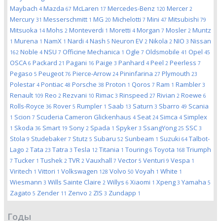
Maybach
Mazda
McLaren
Mercedes-Benz
Mercer
4
67
17
120
2
Mercury
Messerschmitt
MG
Michelotti
Mini
Mitsubishi
31
1
20
7
47
79
Mitsuoka
Mohs
Monteverdi
Moretti
Morgan
Mosler
Muntz
14
2
1
4
7
2
Murena
NamX
Nardi
Nash
Neuron EV
Nikola
NIO
Nissan
1
1
1
4
5
2
2
3
Noble
NSU
Officine Mechanica
Ogle
Oldsmobile
Opel
162
4
7
1
7
41
45
OSCA
Packard
Pagani
Paige
Panhard
Peel
Peerless
6
21
16
3
4
2
7
Pegaso
Peugeot
Pierce-Arrow
Pininfarina
Plymouth
5
76
24
27
23
Polestar
Pontiac
Porsche
Proton
Qoros
Ram
Rambler
4
48
38
1
7
1
3
Renault
Reo
Rezvani
Rimac
Rinspeed
Rivian
Roewe
109
2
10
3
27
2
6
Rolls-Royce
Rover
Rumpler
Saab
Saturn
Sbarro
Scania
36
5
1
13
3
49
Scion
Scuderia Cameron Glickenhaus
Seat
Simca
Simplex
1
7
4
24
4
Skoda
Smart
Sony
Spada
Spyker
SsangYong
SSC
1
36
19
2
1
3
25
3
Stola
Studebaker
Stutz
Subaru
Sunbeam
Suzuki
Talbot-
9
7
5
52
1
64
Lago
Tata
Tatra
Tesla
Titania
Touring
Toyota
Triumph
2
23
3
12
1
6
168
Tucker
Tushek
TVR
Vauxhall
Vector
Venturi
Vespa
7
1
2
2
7
5
9
1
Viritech
Vittori
Volkswagen
Volvo
Voyah
White
1
1
128
50
1
1
Wiesmann
Wills Sainte Claire
Willys
Xiaomi
Xpeng
Yamaha
3
2
6
1
3
5
Zagato
Zender
Zenvo
ZIS
Zundapp
5
11
2
3
1
Годы