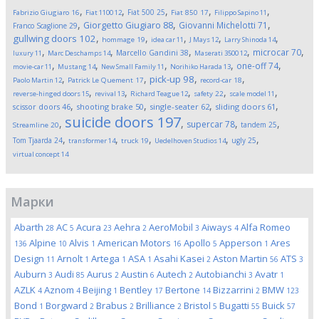
,
,
,
,
,
Fiat 500
25
Fabrizio Giugiaro
16
Fiat 1100
12
Fiat 850
17
Filippo Sapino
11
,
,
,
Giorgetto Giugiaro
88
Giovanni Michelotti
71
Franco Scaglione
29
,
,
,
,
,
gullwing doors
102
hommage
19
idea car
11
J Mays
12
Larry Shinoda
14
,
,
,
,
,
microcar
70
Marcello Gandini
38
luxury
11
Marc Deschamps
14
Maserati 3500
12
,
,
,
,
,
one-off
74
movie-car
11
Mustang
14
New Small Family
11
Norihiko Harada
13
,
,
,
,
pick-up
98
Paolo Martin
12
Patrick Le Quement
17
record-car
18
,
,
,
,
,
reverse-hinged doors
15
revival
13
Richard Teague
12
safety
22
scale model
11
,
,
,
,
scissor doors
46
shooting brake
50
single-seater
62
sliding doors
61
suicide doors
197
,
,
,
,
supercar
78
tandem
25
Streamline
20
,
,
,
,
,
Tom Tjaarda
24
ugly
25
transformer
14
truck
19
Uedelhoven Studios
14
virtual concept
14
Марки
Abarth
AC
Acura
Aehra
AeroMobil
Aiways
Alfa Romeo
28
5
23
2
3
4
Alpine
Alvis
American Motors
Apollo
Apperson
Ares
136
10
1
16
5
1
Design
Arnolt
Artega
ASA
Asahi Kasei
Aston Martin
ATS
11
1
1
1
2
56
3
Auburn
Audi
Aurus
Austin
Autech
Autobianchi
Avatr
3
85
2
6
2
3
1
AZLK
Aznom
Beijing
Bentley
Bertone
Bizzarrini
BMW
4
4
1
17
14
2
123
Bond
Borgward
Brabus
Brilliance
Bristol
Bugatti
Buick
1
2
2
2
5
55
57