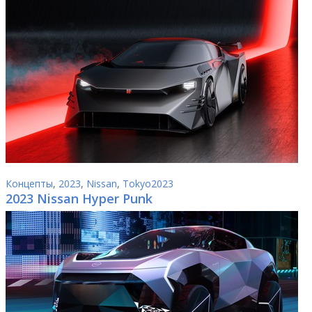
Концепты
,
2023
,
Nissan
,
Tokyo2023
2023 Nissan Hyper Punk