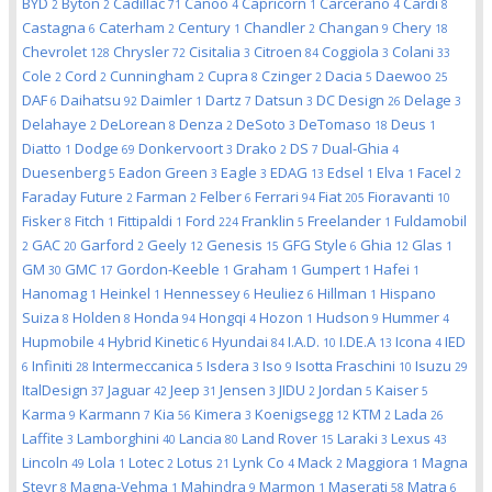
BYD
Byton
Cadillac
Canoo
Capricorn
Carcerano
Cardi
2
2
71
4
1
4
8
Castagna
Caterham
Century
Chandler
Changan
Chery
6
2
1
2
9
18
Chevrolet
Chrysler
Cisitalia
Citroen
Coggiola
Colani
128
72
3
84
3
33
Cole
Cord
Cunningham
Cupra
Czinger
Dacia
Daewoo
2
2
2
8
2
5
25
DAF
Daihatsu
Daimler
Dartz
Datsun
DC Design
Delage
6
92
1
7
3
26
3
Delahaye
DeLorean
Denza
DeSoto
DeTomaso
Deus
2
8
2
3
18
1
Diatto
Dodge
Donkervoort
Drako
DS
Dual-Ghia
1
69
3
2
7
4
Duesenberg
Eadon Green
Eagle
EDAG
Edsel
Elva
Facel
5
3
3
13
1
1
2
Faraday Future
Farman
Felber
Ferrari
Fiat
Fioravanti
2
2
6
94
205
10
Fisker
Fitch
Fittipaldi
Ford
Franklin
Freelander
Fuldamobil
8
1
1
224
5
1
GAC
Garford
Geely
Genesis
GFG Style
Ghia
Glas
2
20
2
12
15
6
12
1
GM
GMC
Gordon-Keeble
Graham
Gumpert
Hafei
30
17
1
1
1
1
Hanomag
Heinkel
Hennessey
Heuliez
Hillman
Hispano
1
1
6
6
1
Suiza
Holden
Honda
Hongqi
Hozon
Hudson
Hummer
8
8
94
4
1
9
4
Hupmobile
Hybrid Kinetic
Hyundai
I.A.D.
I.DE.A
Icona
IED
4
6
84
10
13
4
Infiniti
Intermeccanica
Isdera
Iso
Isotta Fraschini
Isuzu
6
28
5
3
9
10
29
ItalDesign
Jaguar
Jeep
Jensen
JIDU
Jordan
Kaiser
37
42
31
3
2
5
5
Karma
Karmann
Kia
Kimera
Koenigsegg
KTM
Lada
9
7
56
3
12
2
26
Laffite
Lamborghini
Lancia
Land Rover
Laraki
Lexus
3
40
80
15
3
43
Lincoln
Lola
Lotec
Lotus
Lynk Co
Mack
Maggiora
Magna
49
1
2
21
4
2
1
Steyr
Magna-Vehma
Mahindra
Marmon
Maserati
Matra
8
1
9
1
58
6