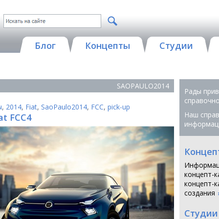
Блог
Концепты
Студии
SAOPAULO2014
Рады прив
справочной
ы
,
2014
,
Fiat
,
SaoPaulo2014
,
FCC
,
pick-up
Наш справ
at FCC4
информац
Концеп
Информац
концепт-к
концепт-к
создания
Студии