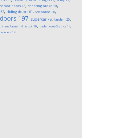
 doors
15
revival
13
Richard Teague
12
safety
22
,
,
,
scissor doors
46
shooting brake
50
,
,
,
62
sliding doors
61
Streamline
20
 doors
197
,
,
,
supercar
78
tandem
25
,
,
,
,
transformer
14
truck
19
Uedelhoven Studios
14
l concept
14