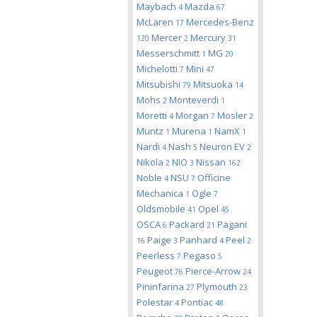
Maybach
Mazda
4
67
McLaren
Mercedes-Benz
17
Mercer
Mercury
120
2
31
Messerschmitt
MG
1
20
Michelotti
Mini
7
47
Mitsubishi
Mitsuoka
79
14
Mohs
Monteverdi
2
1
Moretti
Morgan
Mosler
4
7
2
Muntz
Murena
NamX
1
1
1
Nardi
Nash
Neuron EV
4
5
2
Nikola
NIO
Nissan
2
3
162
Noble
NSU
Officine
4
7
Mechanica
Ogle
1
7
Oldsmobile
Opel
41
45
OSCA
Packard
Pagani
6
21
Paige
Panhard
Peel
16
3
4
2
Peerless
Pegaso
7
5
Peugeot
Pierce-Arrow
76
24
Pininfarina
Plymouth
27
23
Polestar
Pontiac
4
48