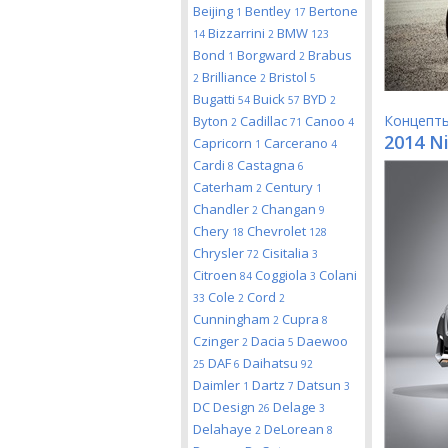
Beijing
Bentley
Bertone
1
17
Bizzarrini
BMW
14
2
123
Bond
Borgward
Brabus
1
2
Brilliance
Bristol
2
2
5
Bugatti
Buick
BYD
54
57
2
Концепт
Byton
Cadillac
Canoo
2
71
4
2014 Ni
Capricorn
Carcerano
1
4
Cardi
Castagna
8
6
Caterham
Century
2
1
Chandler
Changan
2
9
Chery
Chevrolet
18
128
Chrysler
Cisitalia
72
3
Citroen
Coggiola
Colani
84
3
Cole
Cord
33
2
2
Cunningham
Cupra
2
8
Czinger
Dacia
Daewoo
2
5
DAF
Daihatsu
25
6
92
Daimler
Dartz
Datsun
1
7
3
DC Design
Delage
26
3
Delahaye
DeLorean
2
8