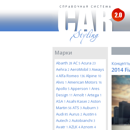
Марки
Abarth
AC
Acura
Концепт
28
5
23
2014 Fi
Aehra
AeroMobil
Aiways
2
3
Alfa Romeo
Alpine
4
136
10
Alvis
American Motors
1
16
Apollo
Apperson
Ares
5
1
Design
Arnolt
Artega
11
1
1
ASA
Asahi Kasei
Aston
1
2
Martin
ATS
Auburn
56
3
3
Audi
Aurus
Austin
85
2
6
Autech
Autobianchi
2
3
Avatr
AZLK
Aznom
1
4
4