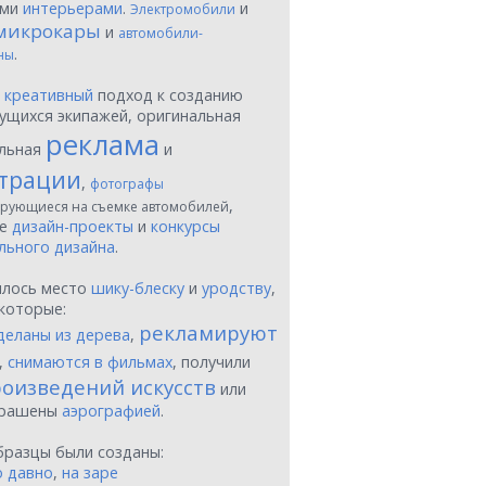
ыми
интерьерами
.
и
Электромобили
микрокары
и
автомобили-
.
ны
ы
креативный
подход к созданию
ущихся экипажей, оригинальная
реклама
льная
и
трации
,
фотографы
,
рующиеся на съемке автомобилей
ые
дизайн-проекты
и
конкурсы
льного дизайна
.
шлось место
шику-блеску
и
уродству
,
которые:
рекламируют
деланы из дерева
,
,
снимаются в фильмах
, получили
оизведений искусств
или
крашены
аэрографией
.
бразцы были созданы:
о давно
,
на заре