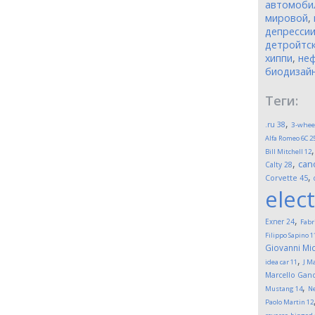
автомоби
мировой
,
депресси
детройтск
хиппи
,
неф
биодизай
Теги:
,
.ru
38
3-whee
Alfa Romeo 6C 2
Bill Mitchell
12
,
can
Calty
28
,
Corvette
45
elect
,
Exner
24
Fabr
Filippo Sapino
1
Giovanni Mic
,
idea car
11
J M
Marcello Gand
,
Mustang
14
Ne
Paolo Martin
12