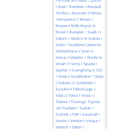
Porsche
Proton
Qoros
38
1
Ram
Rambler
Renault
7
1
3
Reo
Rezvani
Rimac
109
2
10
Rinspeed
Rivian
3
27
2
Roewe
Rolls-Royce
6
36
Rover
Rumpler
Saab
5
1
13
Saturn
Sbarro
Scania
3
49
1
Scion
Scuderia Cameron
7
Glickenhaus
Seat
4
24
Simca
Simplex
Skoda
4
1
36
Smart
Sony
Spada
19
2
1
Spyker
SsangYong
SSC
3
25
Stola
Studebaker
Stutz
3
9
7
Subaru
Sunbeam
5
52
1
Suzuki
Talbot-Lago
64
2
Tata
Tatra
Tesla
23
3
12
Titania
Touring
Toyota
1
6
Triumph
Tucker
168
7
1
Tushek
TVR
Vauxhall
2
2
7
Vector
Venturi
Vespa
5
9
1
Viritech
Vittori
1
1