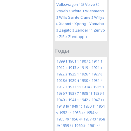
Volkswagen
Volvo
128
50
Voyah
White
Wiesmann
1
1
Wills Sainte Claire
Willys
3
2
Xiaomi
Xpeng
Yamaha
6
1
3
Zagato
Zender
Zenvo
5
5
11
ZIS
Zundapp
2
3
1
Годы
1899
1901
1907
1911
1
1
2
1
1912
1913
1919
1921
2
2
1
1
1922
1925
1926
1927
2
1
1
6
1928
1929
1930
1931
6
4
4
4
1932
1933
1934
1935
7
10
8
3
1936
1937
1938
1939
7
7
13
4
1940
1941
1942
1947
2
1
2
11
1948
1949
1950
1951
10
10
11
1952
1953
1954
9
15
42
53
1955
1956
1957
1958
49
44
43
1959
1960
1961
29
31
31
44