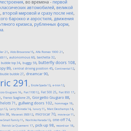
лестроения
, во времена -
первой
классических автомобилей
,
великой
и
,
второй мировой и сразу после неё
,
ого барокко и аэростиля
,
движения
тяного кризиса
,
рубленных форм
,
на
.
,
,
,
ler
21
Aldo Brovarone
15
Alfa Romeo 1900
21
,
,
,
autonomous
60
barchetta
32
500
11
,
,
,
butterfly doors
108
,
buggy
59
bubble top
34
,
,
,
opy
89
central driving position
45
Continental
12
,
,
dreamcar
90
double bubble
27
ric
291
,
,
,
Ercole Spada
13
e-tron
12
,
,
,
,
Fiat 500
25
izio Giugiaro
16
Fiat 1100
12
Fiat 850
17
,
,
,
Giorgetto Giugiaro
88
Franco Scaglione
29
1
,
,
,
gullwing doors
102
helotti
71
hommage
19
,
,
,
,
ays
12
Larry Shinoda
14
luxury
11
Marc Deschamps
14
,
,
,
,
microcar
70
ini
38
Maserati 3500
12
movie-car
11
,
,
,
one-off
74
w Small Family
11
Norihiko Harada
13
,
,
,
,
pick-up
98
Patrick Le Quement
17
record-car
18
,
,
,
,