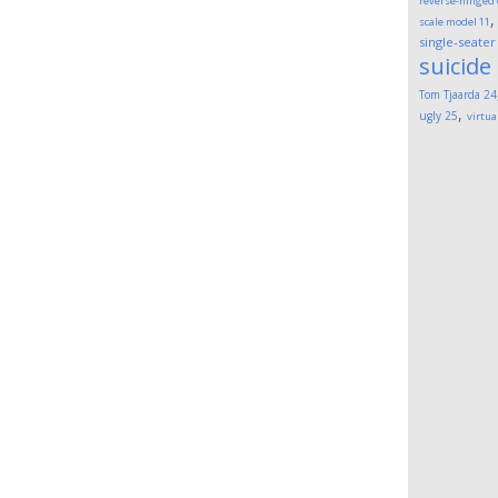
reverse-hinged
scale model
11
single-seater
suicide
Tom Tjaarda
24
,
ugly
25
virtua