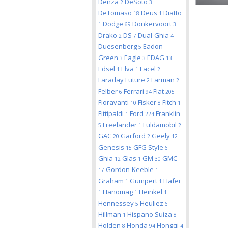
Denza
DeSoto
2
3
DeTomaso
Deus
Diatto
18
1
Dodge
Donkervoort
1
69
3
Drako
DS
Dual-Ghia
2
7
4
Duesenberg
Eadon
5
Green
Eagle
EDAG
3
3
13
Edsel
Elva
Facel
1
1
2
Faraday Future
Farman
2
2
Felber
Ferrari
Fiat
6
94
205
Fioravanti
Fisker
Fitch
10
8
1
Fittipaldi
Ford
Franklin
1
224
Freelander
Fuldamobil
5
1
2
GAC
Garford
Geely
20
2
12
Genesis
GFG Style
15
6
Ghia
Glas
GM
GMC
12
1
30
Gordon-Keeble
17
1
Graham
Gumpert
Hafei
1
1
Hanomag
Heinkel
1
1
1
Hennessey
Heuliez
5
6
Hillman
Hispano Suiza
1
8
Holden
Honda
Hongqi
8
94
4