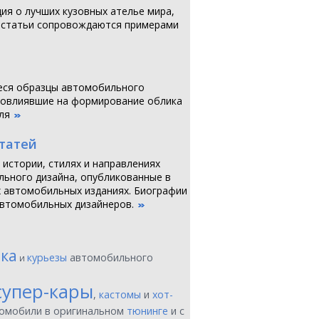
я о лучших кузовных ателье мира,
 статьи сопровождаются примерами
ся образцы автомобильного
повлиявшие на формирование облика
ля
статей
 истории, стилях и направлениях
ьного дизайна, опубликованные в
 автомобильных изданиях. Биографии
втомобильных дизайнеров.
ика
курьезы
автомобильного
и
супер-кары
,
кастомы
и
хот-
томобили в оригинальном
тюнинге
и с