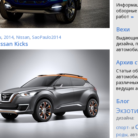
Информаци
обзорные
работ
Вехи
ы
,
2014
,
Nissan
,
SaoPaulo2014
Выдающие
ssan Kicks
дизайна, 
автомоби
Архив 
Статьи об
автомобил
различных
ведущих а
Блог
Экзот
дизайна:
спорт-
и
роды
, ав