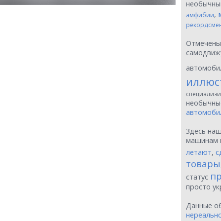
необычн
,
амфибии
рекордсме
Отмечен
самодвиж
автомоби
иллюс
специализи
необычн
автомоби
Здесь на
машинам 
летают
,
с
товары
пр
статус
просто у
Данные о
нереальн