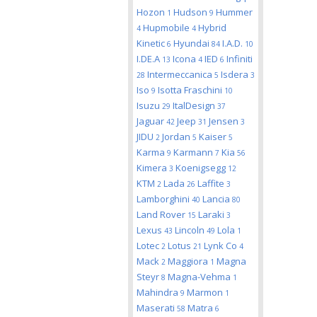
Hozon
Hudson
Hummer
1
9
Hupmobile
Hybrid
4
4
Kinetic
Hyundai
I.A.D.
6
84
10
I.DE.A
Icona
IED
Infiniti
13
4
6
Intermeccanica
Isdera
28
5
3
Iso
Isotta Fraschini
9
10
Isuzu
ItalDesign
29
37
Jaguar
Jeep
Jensen
42
31
3
JIDU
Jordan
Kaiser
2
5
5
Karma
Karmann
Kia
9
7
56
Kimera
Koenigsegg
3
12
KTM
Lada
Laffite
2
26
3
Lamborghini
Lancia
40
80
Land Rover
Laraki
15
3
Lexus
Lincoln
Lola
43
49
1
Lotec
Lotus
Lynk Co
2
21
4
Mack
Maggiora
Magna
2
1
Steyr
Magna-Vehma
8
1
Mahindra
Marmon
9
1
Maserati
Matra
58
6