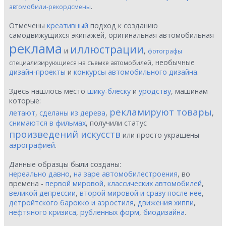
.
автомобили-рекордсмены
Отмечены
креативный
подход к созданию
самодвижущихся экипажей, оригинальная автомобильная
реклама
иллюстрации
и
,
фотографы
, необычные
специализирующиеся на съемке автомобилей
дизайн-проекты
и
конкурсы автомобильного дизайна
.
Здесь нашлось место
шику-блеску
и
уродству
, машинам
которые:
рекламируют товары
летают
,
сделаны из дерева
,
,
снимаются в фильмах
, получили статус
произведений искусств
или просто украшены
аэрографией
.
Данные образцы были созданы:
нереально давно
,
на заре автомобилестроения
, во
времена -
первой мировой
,
классических автомобилей
,
великой депрессии
,
второй мировой и сразу после неё
,
детройтского барокко и аэростиля
,
движения хиппи
,
нефтяного кризиса
,
рубленных форм
,
биодизайна
.