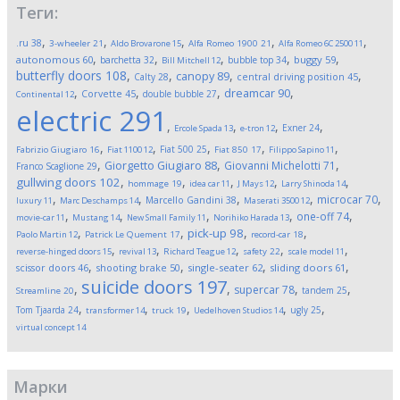
Теги:
,
,
,
,
,
.ru
38
3-wheeler
21
Aldo Brovarone
15
Alfa Romeo 1900
21
Alfa Romeo 6C 2500
11
,
,
,
,
,
autonomous
60
buggy
59
barchetta
32
bubble top
34
Bill Mitchell
12
butterfly doors
108
,
,
,
,
canopy
89
Calty
28
central driving position
45
,
,
,
,
dreamcar
90
Corvette
45
double bubble
27
Continental
12
electric
291
,
,
,
,
Exner
24
Ercole Spada
13
e-tron
12
,
,
,
,
,
Fiat 500
25
Fabrizio Giugiaro
16
Fiat 1100
12
Fiat 850
17
Filippo Sapino
11
,
,
,
Giorgetto Giugiaro
88
Giovanni Michelotti
71
Franco Scaglione
29
,
,
,
,
,
gullwing doors
102
hommage
19
idea car
11
J Mays
12
Larry Shinoda
14
,
,
,
,
,
microcar
70
Marcello Gandini
38
luxury
11
Marc Deschamps
14
Maserati 3500
12
,
,
,
,
,
one-off
74
movie-car
11
Mustang
14
New Small Family
11
Norihiko Harada
13
,
,
,
,
pick-up
98
Paolo Martin
12
Patrick Le Quement
17
record-car
18
,
,
,
,
,
reverse-hinged doors
15
revival
13
Richard Teague
12
safety
22
scale model
11
,
,
,
,
scissor doors
46
shooting brake
50
single-seater
62
sliding doors
61
suicide doors
197
,
,
,
,
supercar
78
tandem
25
Streamline
20
,
,
,
,
,
Tom Tjaarda
24
ugly
25
transformer
14
truck
19
Uedelhoven Studios
14
virtual concept
14
Марки