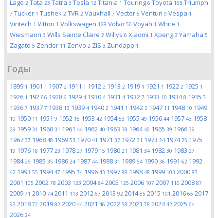
Lago
Tata
Tatra
Tesla
Titania
Touring
Toyota
Triumph
2
23
3
12
1
6
168
Tucker
Tushek
TVR
Vauxhall
Vector
Venturi
Vespa
7
1
2
2
7
5
9
1
Viritech
Vittori
Volkswagen
Volvo
Voyah
White
1
1
128
50
1
1
Wiesmann
Wills Sainte Claire
Willys
Xiaomi
Xpeng
Yamaha
3
2
6
1
3
5
Zagato
Zender
Zenvo
ZIS
Zundapp
5
11
2
3
1
Годы
1899
1901
1907
1911
1912
1913
1919
1921
1922
1925
1
1
2
1
2
2
1
1
2
1
1926
1927
1928
1929
1930
1931
1932
1933
1934
1935
1
6
6
4
4
4
7
10
8
3
1936
1937
1938
1939
1940
1941
1942
1947
1948
1949
7
7
13
4
2
1
2
11
10
1950
1951
1952
1953
1954
1955
1956
1957
1958
10
11
9
15
42
53
49
44
43
1959
1960
1961
1962
1963
1964
1965
1966
29
31
31
44
40
38
40
39
39
1967
1968
1969
1970
1971
1972
1973
1974
1975
37
48
53
41
32
31
24
25
1976
1977
1978
1979
1980
1981
1982
1983
19
18
23
27
15
21
34
30
27
1984
1985
1986
1987
1988
1989
1990
1991
1992
26
35
24
44
31
64
36
62
1993
1994
1995
1996
1997
1998
1999
2000
42
55
47
74
43
88
48
103
83
2001
2002
2003
2004
2005
2006
2007
2008
105
78
123
84
125
107
110
87
2009
2010
2011
2012
2013
2014
2015
2016
2017
71
74
113
67
92
85
101
65
2018
2019
2020
2021
2022
2023
2024
2025
93
72
82
44
46
58
78
42
64
2026
24