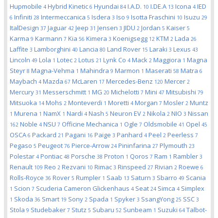
Hupmobile
Hybrid Kinetic
Hyundai
I.A.D.
I.DE.A
Icona
IED
4
6
84
10
13
4
Infiniti
Intermeccanica
Isdera
Iso
Isotta Fraschini
Isuzu
6
28
5
3
9
10
29
ItalDesign
Jaguar
Jeep
Jensen
JIDU
Jordan
Kaiser
37
42
31
3
2
5
5
Karma
Karmann
Kia
Kimera
Koenigsegg
KTM
Lada
9
7
56
3
12
2
26
Laffite
Lamborghini
Lancia
Land Rover
Laraki
Lexus
3
40
80
15
3
43
Lincoln
Lola
Lotec
Lotus
Lynk Co
Mack
Maggiora
Magna
49
1
2
21
4
2
1
Steyr
Magna-Vehma
Mahindra
Marmon
Maserati
Matra
8
1
9
1
58
6
Maybach
Mazda
McLaren
Mercedes-Benz
Mercer
4
67
17
120
2
Mercury
Messerschmitt
MG
Michelotti
Mini
Mitsubishi
31
1
20
7
47
79
Mitsuoka
Mohs
Monteverdi
Moretti
Morgan
Mosler
Muntz
14
2
1
4
7
2
Murena
NamX
Nardi
Nash
Neuron EV
Nikola
NIO
Nissan
1
1
1
4
5
2
2
3
Noble
NSU
Officine Mechanica
Ogle
Oldsmobile
Opel
162
4
7
1
7
41
45
OSCA
Packard
Pagani
Paige
Panhard
Peel
Peerless
6
21
16
3
4
2
7
Pegaso
Peugeot
Pierce-Arrow
Pininfarina
Plymouth
5
76
24
27
23
Polestar
Pontiac
Porsche
Proton
Qoros
Ram
Rambler
4
48
38
1
7
1
3
Renault
Reo
Rezvani
Rimac
Rinspeed
Rivian
Roewe
109
2
10
3
27
2
6
Rolls-Royce
Rover
Rumpler
Saab
Saturn
Sbarro
Scania
36
5
1
13
3
49
Scion
Scuderia Cameron Glickenhaus
Seat
Simca
Simplex
1
7
4
24
4
Skoda
Smart
Sony
Spada
Spyker
SsangYong
SSC
1
36
19
2
1
3
25
3
Stola
Studebaker
Stutz
Subaru
Sunbeam
Suzuki
Talbot-
9
7
5
52
1
64