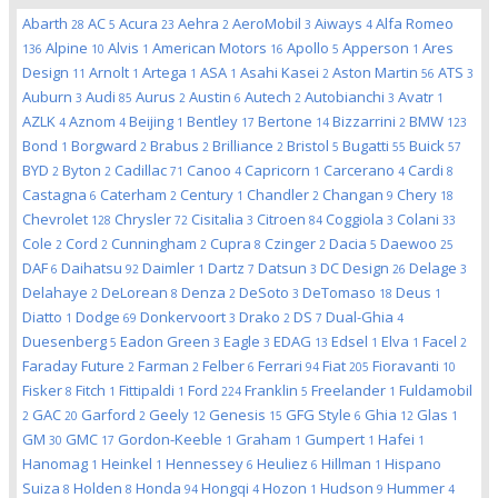
Abarth
AC
Acura
Aehra
AeroMobil
Aiways
Alfa Romeo
28
5
23
2
3
4
Alpine
Alvis
American Motors
Apollo
Apperson
Ares
136
10
1
16
5
1
Design
Arnolt
Artega
ASA
Asahi Kasei
Aston Martin
ATS
11
1
1
1
2
56
3
Auburn
Audi
Aurus
Austin
Autech
Autobianchi
Avatr
3
85
2
6
2
3
1
AZLK
Aznom
Beijing
Bentley
Bertone
Bizzarrini
BMW
4
4
1
17
14
2
123
Bond
Borgward
Brabus
Brilliance
Bristol
Bugatti
Buick
1
2
2
2
5
55
57
BYD
Byton
Cadillac
Canoo
Capricorn
Carcerano
Cardi
2
2
71
4
1
4
8
Castagna
Caterham
Century
Chandler
Changan
Chery
6
2
1
2
9
18
Chevrolet
Chrysler
Cisitalia
Citroen
Coggiola
Colani
128
72
3
84
3
33
Cole
Cord
Cunningham
Cupra
Czinger
Dacia
Daewoo
2
2
2
8
2
5
25
DAF
Daihatsu
Daimler
Dartz
Datsun
DC Design
Delage
6
92
1
7
3
26
3
Delahaye
DeLorean
Denza
DeSoto
DeTomaso
Deus
2
8
2
3
18
1
Diatto
Dodge
Donkervoort
Drako
DS
Dual-Ghia
1
69
3
2
7
4
Duesenberg
Eadon Green
Eagle
EDAG
Edsel
Elva
Facel
5
3
3
13
1
1
2
Faraday Future
Farman
Felber
Ferrari
Fiat
Fioravanti
2
2
6
94
205
10
Fisker
Fitch
Fittipaldi
Ford
Franklin
Freelander
Fuldamobil
8
1
1
224
5
1
GAC
Garford
Geely
Genesis
GFG Style
Ghia
Glas
2
20
2
12
15
6
12
1
GM
GMC
Gordon-Keeble
Graham
Gumpert
Hafei
30
17
1
1
1
1
Hanomag
Heinkel
Hennessey
Heuliez
Hillman
Hispano
1
1
6
6
1
Suiza
Holden
Honda
Hongqi
Hozon
Hudson
Hummer
8
8
94
4
1
9
4