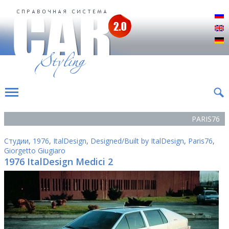
Р
E
D
PARIS76
Студии
,
1976
,
ItalDesign
,
Designed/Built by ItalDesign
,
Paris76
,
Giorgetto Giugiaro
1976 ItalDesign Medici 2