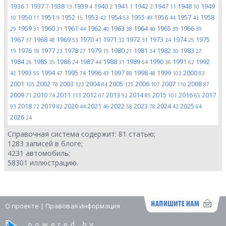
1936
1937
1938
1939
1940
1941
1942
1947
1948
1949
7
7
13
4
2
1
2
11
10
1950
1951
1952
1953
1954
1955
1956
1957
1958
10
11
9
15
42
53
49
44
43
1959
1960
1961
1962
1963
1964
1965
1966
29
31
31
44
40
38
40
39
39
1967
1968
1969
1970
1971
1972
1973
1974
1975
37
48
53
41
32
31
24
25
1976
1977
1978
1979
1980
1981
1982
1983
19
18
23
27
15
21
34
30
27
1984
1985
1986
1987
1988
1989
1990
1991
1992
26
35
24
44
31
64
36
62
1993
1994
1995
1996
1997
1998
1999
2000
42
55
47
74
43
88
48
103
83
2001
2002
2003
2004
2005
2006
2007
2008
105
78
123
84
125
107
110
87
2009
2010
2011
2012
2013
2014
2015
2016
2017
71
74
113
67
92
85
101
65
2018
2019
2020
2021
2022
2023
2024
2025
93
72
82
44
46
58
78
42
64
2026
24
Справочная система содержит:
81
статью;
1283
записей в блоге;
4231
автомобиль;
58301
иллюстрацию.
О проекте
|
Правовая информация