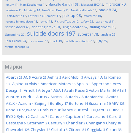
,
,
,
,
,
microcar
70
Marcello Gandini
38
luxury
11
Marc Deschamps
14
Maserati 3500
12
,
,
,
,
,
one-off
74
movie-car
11
Mustang
14
New Small Family
11
Norihiko Harada
13
,
,
,
,
pick-up
98
Paolo Martin
12
Patrick Le Quement
17
record-car
18
,
,
,
,
,
reverse-hinged doors
15
revival
13
Richard Teague
12
safety
22
scale model
11
,
,
,
,
scissor doors
46
shooting brake
50
single-seater
62
sliding doors
61
suicide doors
197
,
,
,
,
supercar
78
tandem
25
Streamline
20
,
,
,
,
,
Tom Tjaarda
24
ugly
25
transformer
14
truck
19
Uedelhoven Studios
14
virtual concept
14
Марки
Abarth
AC
Acura
Aehra
AeroMobil
Aiways
Alfa Romeo
28
5
23
2
3
4
Alpine
Alvis
American Motors
Apollo
Apperson
Ares
136
10
1
16
5
1
Design
Arnolt
Artega
ASA
Asahi Kasei
Aston Martin
ATS
11
1
1
1
2
56
3
Auburn
Audi
Aurus
Austin
Autech
Autobianchi
Avatr
3
85
2
6
2
3
1
AZLK
Aznom
Beijing
Bentley
Bertone
Bizzarrini
BMW
4
4
1
17
14
2
123
Bond
Borgward
Brabus
Brilliance
Bristol
Bugatti
Buick
1
2
2
2
5
54
57
BYD
Byton
Cadillac
Canoo
Capricorn
Carcerano
Cardi
2
2
71
4
1
4
8
Castagna
Caterham
Century
Chandler
Changan
Chery
6
2
1
2
9
18
Chevrolet
Chrysler
Cisitalia
Citroen
Coggiola
Colani
128
72
3
84
3
33