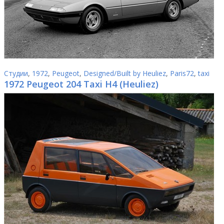
Студии
,
1972
,
Peugeot
,
Designed/Built by Heuliez
,
Paris72
,
taxi
1972 Peugeot 204 Taxi H4 (Heuliez)