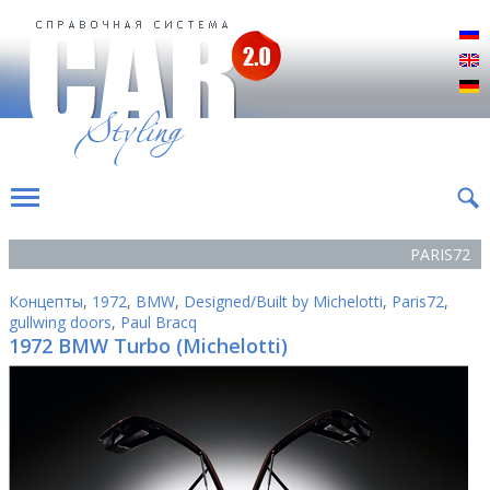
Р
E
D
PARIS72
Концепты
,
1972
,
BMW
,
Designed/Built by Michelotti
,
Paris72
,
gullwing doors
,
Paul Bracq
1972 BMW Turbo (Michelotti)