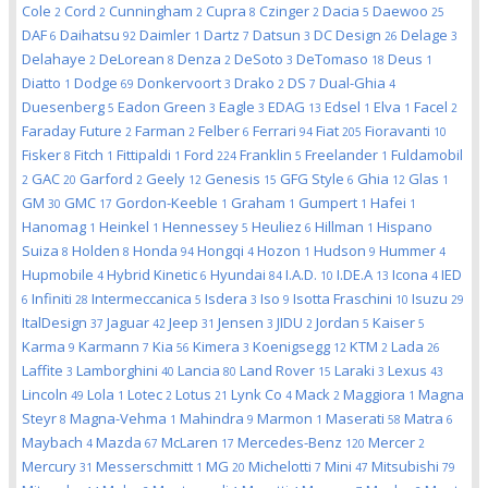
Cole
Cord
Cunningham
Cupra
Czinger
Dacia
Daewoo
2
2
2
8
2
5
25
DAF
Daihatsu
Daimler
Dartz
Datsun
DC Design
Delage
6
92
1
7
3
26
3
Delahaye
DeLorean
Denza
DeSoto
DeTomaso
Deus
2
8
2
3
18
1
Diatto
Dodge
Donkervoort
Drako
DS
Dual-Ghia
1
69
3
2
7
4
Duesenberg
Eadon Green
Eagle
EDAG
Edsel
Elva
Facel
5
3
3
13
1
1
2
Faraday Future
Farman
Felber
Ferrari
Fiat
Fioravanti
2
2
6
94
205
10
Fisker
Fitch
Fittipaldi
Ford
Franklin
Freelander
Fuldamobil
8
1
1
224
5
1
GAC
Garford
Geely
Genesis
GFG Style
Ghia
Glas
2
20
2
12
15
6
12
1
GM
GMC
Gordon-Keeble
Graham
Gumpert
Hafei
30
17
1
1
1
1
Hanomag
Heinkel
Hennessey
Heuliez
Hillman
Hispano
1
1
5
6
1
Suiza
Holden
Honda
Hongqi
Hozon
Hudson
Hummer
8
8
94
4
1
9
4
Hupmobile
Hybrid Kinetic
Hyundai
I.A.D.
I.DE.A
Icona
IED
4
6
84
10
13
4
Infiniti
Intermeccanica
Isdera
Iso
Isotta Fraschini
Isuzu
6
28
5
3
9
10
29
ItalDesign
Jaguar
Jeep
Jensen
JIDU
Jordan
Kaiser
37
42
31
3
2
5
5
Karma
Karmann
Kia
Kimera
Koenigsegg
KTM
Lada
9
7
56
3
12
2
26
Laffite
Lamborghini
Lancia
Land Rover
Laraki
Lexus
3
40
80
15
3
43
Lincoln
Lola
Lotec
Lotus
Lynk Co
Mack
Maggiora
Magna
49
1
2
21
4
2
1
Steyr
Magna-Vehma
Mahindra
Marmon
Maserati
Matra
8
1
9
1
58
6
Maybach
Mazda
McLaren
Mercedes-Benz
Mercer
4
67
17
120
2
Mercury
Messerschmitt
MG
Michelotti
Mini
Mitsubishi
31
1
20
7
47
79