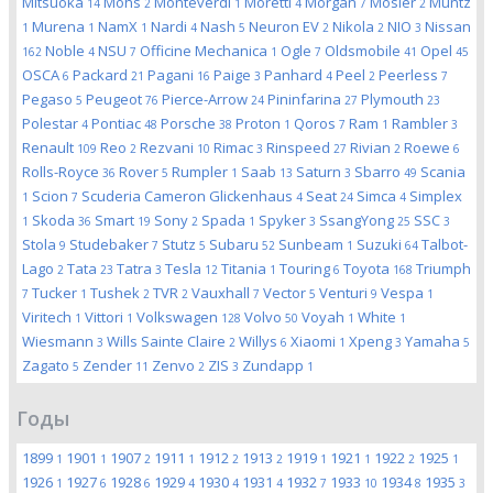
Mitsuoka
Mohs
Monteverdi
Moretti
Morgan
Mosler
Muntz
14
2
1
4
7
2
Murena
NamX
Nardi
Nash
Neuron EV
Nikola
NIO
Nissan
1
1
1
4
5
2
2
3
Noble
NSU
Officine Mechanica
Ogle
Oldsmobile
Opel
162
4
7
1
7
41
45
OSCA
Packard
Pagani
Paige
Panhard
Peel
Peerless
6
21
16
3
4
2
7
Pegaso
Peugeot
Pierce-Arrow
Pininfarina
Plymouth
5
76
24
27
23
Polestar
Pontiac
Porsche
Proton
Qoros
Ram
Rambler
4
48
38
1
7
1
3
Renault
Reo
Rezvani
Rimac
Rinspeed
Rivian
Roewe
109
2
10
3
27
2
6
Rolls-Royce
Rover
Rumpler
Saab
Saturn
Sbarro
Scania
36
5
1
13
3
49
Scion
Scuderia Cameron Glickenhaus
Seat
Simca
Simplex
1
7
4
24
4
Skoda
Smart
Sony
Spada
Spyker
SsangYong
SSC
1
36
19
2
1
3
25
3
Stola
Studebaker
Stutz
Subaru
Sunbeam
Suzuki
Talbot-
9
7
5
52
1
64
Lago
Tata
Tatra
Tesla
Titania
Touring
Toyota
Triumph
2
23
3
12
1
6
168
Tucker
Tushek
TVR
Vauxhall
Vector
Venturi
Vespa
7
1
2
2
7
5
9
1
Viritech
Vittori
Volkswagen
Volvo
Voyah
White
1
1
128
50
1
1
Wiesmann
Wills Sainte Claire
Willys
Xiaomi
Xpeng
Yamaha
3
2
6
1
3
5
Zagato
Zender
Zenvo
ZIS
Zundapp
5
11
2
3
1
Годы
1899
1901
1907
1911
1912
1913
1919
1921
1922
1925
1
1
2
1
2
2
1
1
2
1
1926
1927
1928
1929
1930
1931
1932
1933
1934
1935
1
6
6
4
4
4
7
10
8
3