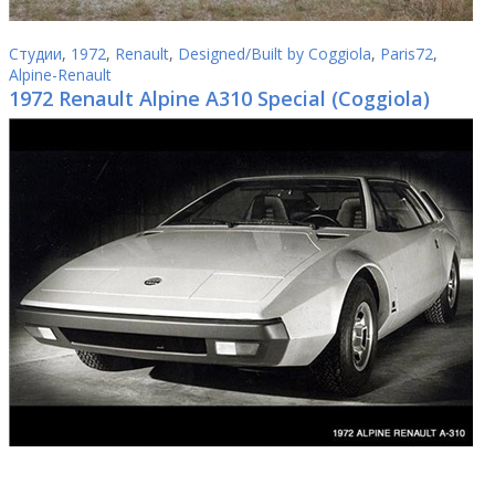
Студии
,
1972
,
Renault
,
Designed/Built by Coggiola
,
Paris72
,
Alpine-Renault
1972 Renault Alpine A310 Special (Coggiola)