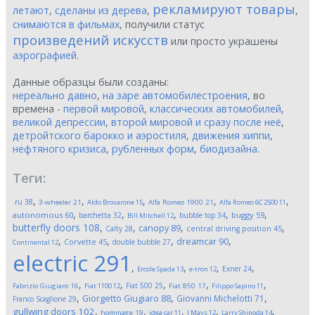
рекламируют товары
летают
,
сделаны из дерева
,
,
снимаются в фильмах
, получили статус
произведений искусств
или просто украшены
аэрографией
.
Данные образцы были созданы:
нереально давно
,
на заре автомобилестроения
, во
времена -
первой мировой
,
классических автомобилей
,
великой депрессии
,
второй мировой и сразу после неё
,
детройтского барокко и аэростиля
,
движения хиппи
,
нефтяного кризиса
,
рубленных форм
,
биодизайна
.
Теги:
,
,
,
,
,
.ru
38
3-wheeler
21
Aldo Brovarone
15
Alfa Romeo 1900
21
Alfa Romeo 6C 2500
11
,
,
,
,
,
autonomous
60
buggy
59
barchetta
32
bubble top
34
Bill Mitchell
12
butterfly doors
108
,
,
,
,
canopy
89
Calty
28
central driving position
45
,
,
,
,
dreamcar
90
Corvette
45
double bubble
27
Continental
12
electric
291
,
,
,
,
Exner
24
Ercole Spada
13
e-tron
12
,
,
,
,
,
Fiat 500
25
Fabrizio Giugiaro
16
Fiat 1100
12
Fiat 850
17
Filippo Sapino
11
,
,
,
Giorgetto Giugiaro
88
Giovanni Michelotti
71
Franco Scaglione
29
,
,
,
,
,
gullwing doors
102
hommage
19
idea car
11
J Mays
12
Larry Shinoda
14