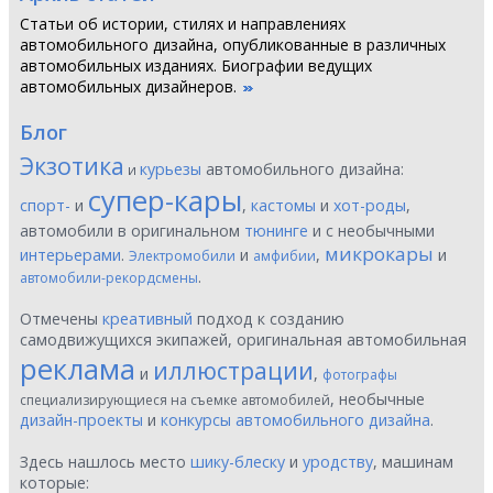
Статьи об истории, стилях и направлениях
автомобильного дизайна, опубликованные в различных
автомобильных изданиях. Биографии ведущих
автомобильных дизайнеров.
Блог
Экзотика
курьезы
автомобильного дизайна:
и
супер-кары
спорт-
и
,
кастомы
и
хот-роды
,
автомобили в оригинальном
тюнинге
и с необычными
микрокары
интерьерами
.
и
,
и
Электромобили
амфибии
.
автомобили-рекордсмены
Отмечены
креативный
подход к созданию
самодвижущихся экипажей, оригинальная автомобильная
реклама
иллюстрации
и
,
фотографы
, необычные
специализирующиеся на съемке автомобилей
дизайн-проекты
и
конкурсы автомобильного дизайна
.
Здесь нашлось место
шику-блеску
и
уродству
, машинам
которые: