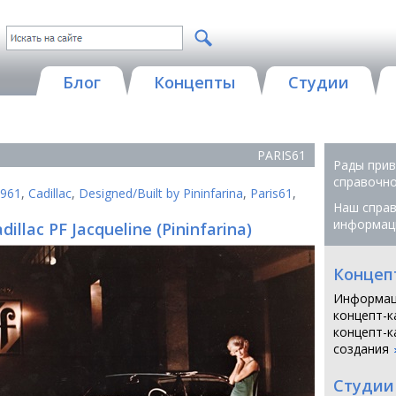
Блог
Концепты
Студии
PARIS61
Рады прив
справочной
961
,
Cadillac
,
Designed/Built by Pininfarina
,
Paris61
,
Наш справ
информац
dillac PF Jacqueline (Pininfarina)
Концеп
Информац
концепт-к
концепт-к
создания
Студии