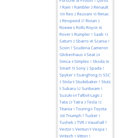
Porsche
Proton
Qoros
38
1
Ram
Rambler
Renault
7
1
3
Reo
Rezvani
Rimac
109
2
10
Rinspeed
Rivian
3
27
2
Roewe
Rolls-Royce
6
36
Rover
Rumpler
Saab
5
1
13
Saturn
Sbarro
Scania
3
49
1
Scion
Scuderia Cameron
7
Glickenhaus
Seat
4
24
Simca
Simplex
Skoda
4
1
36
Smart
Sony
Spada
19
2
1
Spyker
SsangYong
SSC
3
25
Stola
Studebaker
Stutz
3
9
7
Subaru
Sunbeam
5
52
1
Suzuki
Talbot-Lago
64
2
Tata
Tatra
Tesla
23
3
12
Titania
Touring
Toyota
1
6
Triumph
Tucker
168
7
1
Tushek
TVR
Vauxhall
2
2
7
Vector
Venturi
Vespa
5
9
1
Viritech
Vittori
1
1