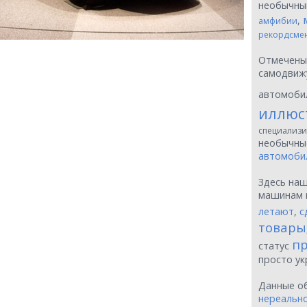
необычн
,
амфибии
рекордсме
Отмечен
самодвиж
автомоби
иллюс
специализи
необычн
автомоби
Здесь на
машинам 
летают
,
с
товары
пр
статус
просто у
Данные о
нереальн