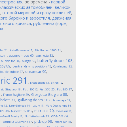
лестроения
, во времена -
первой
классических автомобилей
,
великой
и
,
второй мировой и сразу после неё
,
ого барокко и аэростиля
,
движения
тяного кризиса
,
рубленных форм
,
на
.
,
,
,
ler
21
Aldo Brovarone
15
Alfa Romeo 1900
21
,
,
,
autonomous
60
barchetta
32
500
11
,
,
,
butterfly doors
108
,
buggy
59
bubble top
34
,
,
,
opy
89
central driving position
45
Continental
12
,
,
dreamcar
90
double bubble
27
ric
291
,
,
,
Ercole Spada
13
e-tron
12
,
,
,
,
Fiat 500
25
izio Giugiaro
16
Fiat 1100
12
Fiat 850
17
,
,
,
Giorgetto Giugiaro
88
Franco Scaglione
29
1
,
,
,
gullwing doors
102
helotti
71
hommage
19
,
,
,
,
ays
12
Larry Shinoda
14
luxury
11
Marc Deschamps
14
,
,
,
,
microcar
70
ini
38
Maserati 3500
12
movie-car
11
,
,
,
one-off
74
w Small Family
11
Norihiko Harada
13
,
,
,
,
pick-up
98
Patrick Le Quement
17
record-car
18
,
,
,
,