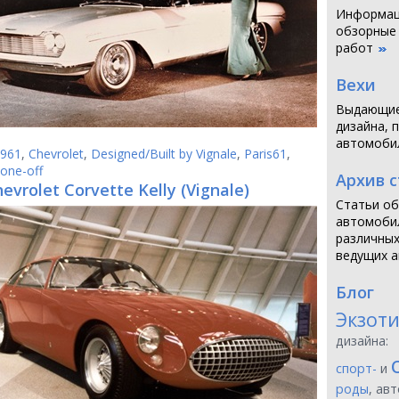
Информаци
обзорные
работ
Вехи
Выдающие
дизайна, 
автомоби
961
,
Chevrolet
,
Designed/Built by Vignale
,
Paris61
,
one-off
Архив 
evrolet Corvette Kelly (Vignale)
Статьи об
автомобил
различных
ведущих а
Блог
Экзот
дизайна:
спорт-
и
роды
, ав