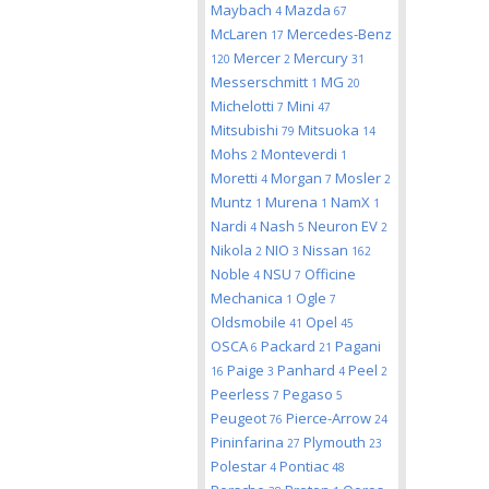
Maybach
Mazda
4
67
McLaren
Mercedes-Benz
17
Mercer
Mercury
120
2
31
Messerschmitt
MG
1
20
Michelotti
Mini
7
47
Mitsubishi
Mitsuoka
79
14
Mohs
Monteverdi
2
1
Moretti
Morgan
Mosler
4
7
2
Muntz
Murena
NamX
1
1
1
Nardi
Nash
Neuron EV
4
5
2
Nikola
NIO
Nissan
2
3
162
Noble
NSU
Officine
4
7
Mechanica
Ogle
1
7
Oldsmobile
Opel
41
45
OSCA
Packard
Pagani
6
21
Paige
Panhard
Peel
16
3
4
2
Peerless
Pegaso
7
5
Peugeot
Pierce-Arrow
76
24
Pininfarina
Plymouth
27
23
Polestar
Pontiac
4
48