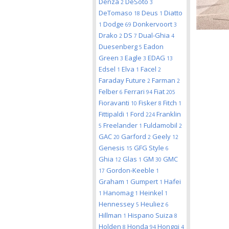
Denza
DeSoto
2
3
DeTomaso
Deus
Diatto
18
1
Dodge
Donkervoort
1
69
3
Drako
DS
Dual-Ghia
2
7
4
Duesenberg
Eadon
5
Green
Eagle
EDAG
3
3
13
Edsel
Elva
Facel
1
1
2
Faraday Future
Farman
2
2
Felber
Ferrari
Fiat
6
94
205
Fioravanti
Fisker
Fitch
10
8
1
Fittipaldi
Ford
Franklin
1
224
Freelander
Fuldamobil
5
1
2
GAC
Garford
Geely
20
2
12
Genesis
GFG Style
15
6
Ghia
Glas
GM
GMC
12
1
30
Gordon-Keeble
17
1
Graham
Gumpert
Hafei
1
1
Hanomag
Heinkel
1
1
1
Hennessey
Heuliez
5
6
Hillman
Hispano Suiza
1
8
Holden
Honda
Hongqi
8
94
4