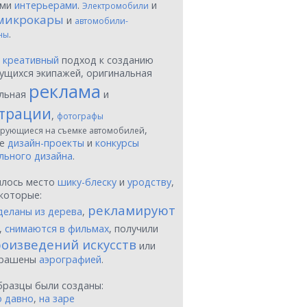
ыми
интерьерами
.
и
Электромобили
микрокары
и
автомобили-
.
ны
ы
креативный
подход к созданию
ущихся экипажей, оригинальная
реклама
льная
и
трации
,
фотографы
,
рующиеся на съемке автомобилей
ые
дизайн-проекты
и
конкурсы
льного дизайна
.
шлось место
шику-блеску
и
уродству
,
которые:
рекламируют
деланы из дерева
,
,
снимаются в фильмах
, получили
оизведений искусств
или
крашены
аэрографией
.
бразцы были созданы:
о давно
,
на заре