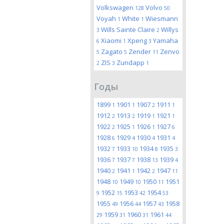
Volkswagen
Volvo
128
50
Voyah
White
Wiesmann
1
1
Wills Sainte Claire
Willys
3
2
Xiaomi
Xpeng
Yamaha
6
1
3
Zagato
Zender
Zenvo
5
5
11
ZIS
Zundapp
2
3
1
Годы
1899
1901
1907
1911
1
1
2
1
1912
1913
1919
1921
2
2
1
1
1922
1925
1926
1927
2
1
1
6
1928
1929
1930
1931
6
4
4
4
1932
1933
1934
1935
7
10
8
3
1936
1937
1938
1939
7
7
13
4
1940
1941
1942
1947
2
1
2
11
1948
1949
1950
1951
10
10
11
1952
1953
1954
9
15
42
53
1955
1956
1957
1958
49
44
43
1959
1960
1961
29
31
31
44