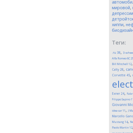
автомоби
мировой
,
депресси
детройтск
хиппи
,
неф
биодизай
Теги:
,
.ru
38
3-whee
Alfa Romeo 6C 2
Bill Mitchell
12
,
can
Calty
28
,
Corvette
45
elect
,
Exner
24
Fabr
Filippo Sapino
1
Giovanni Mic
,
idea car
11
J M
Marcello Gand
,
Mustang
14
Ne
Paolo Martin
12