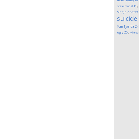
reverse-hinged
scale model
11
single-seater
suicide
Tom Tjaarda
24
,
ugly
25
virtua