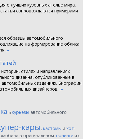
я о лучших кузовных ателье мира,
 статьи сопровождаются примерами
ся образцы автомобильного
повлиявшие на формирование облика
ля
статей
 истории, стилях и направлениях
ьного дизайна, опубликованные в
 автомобильных изданиях. Биографии
втомобильных дизайнеров.
ика
курьезы
автомобильного
и
супер-кары
,
кастомы
и
хот-
томобили в оригинальном
тюнинге
и с