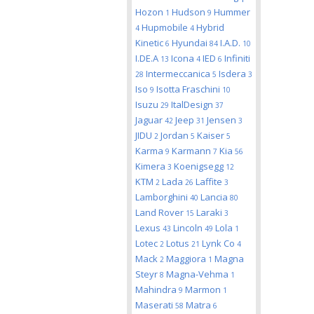
Hozon
Hudson
Hummer
1
9
Hupmobile
Hybrid
4
4
Kinetic
Hyundai
I.A.D.
6
84
10
I.DE.A
Icona
IED
Infiniti
13
4
6
Intermeccanica
Isdera
28
5
3
Iso
Isotta Fraschini
9
10
Isuzu
ItalDesign
29
37
Jaguar
Jeep
Jensen
42
31
3
JIDU
Jordan
Kaiser
2
5
5
Karma
Karmann
Kia
9
7
56
Kimera
Koenigsegg
3
12
KTM
Lada
Laffite
2
26
3
Lamborghini
Lancia
40
80
Land Rover
Laraki
15
3
Lexus
Lincoln
Lola
43
49
1
Lotec
Lotus
Lynk Co
2
21
4
Mack
Maggiora
Magna
2
1
Steyr
Magna-Vehma
8
1
Mahindra
Marmon
9
1
Maserati
Matra
58
6