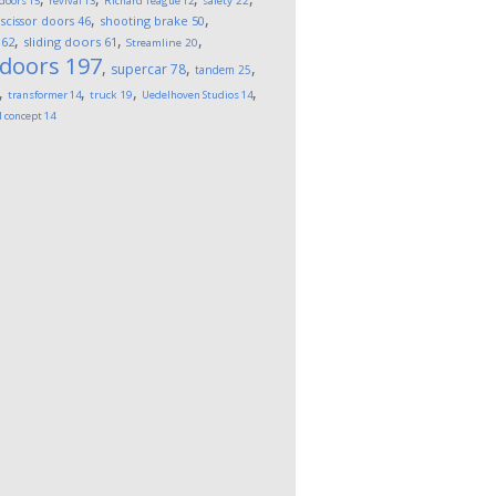
 doors
15
revival
13
Richard Teague
12
safety
22
,
,
,
scissor doors
46
shooting brake
50
,
,
,
62
sliding doors
61
Streamline
20
 doors
197
,
,
,
supercar
78
tandem
25
,
,
,
,
transformer
14
truck
19
Uedelhoven Studios
14
l concept
14