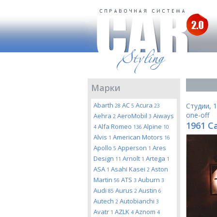
Марки
Abarth
AC
Acura
Студии
,
1
28
5
23
one-off
Aehra
AeroMobil
Aiways
2
3
1961 Ca
Alfa Romeo
Alpine
4
136
10
Alvis
American Motors
1
16
Apollo
Apperson
Ares
5
1
Design
Arnolt
Artega
11
1
1
ASA
Asahi Kasei
Aston
1
2
Martin
ATS
Auburn
56
3
3
Audi
Aurus
Austin
85
2
6
Autech
Autobianchi
2
3
Avatr
AZLK
Aznom
1
4
4