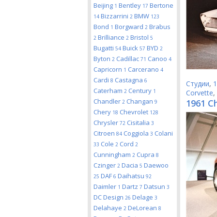
Beijing
Bentley
Bertone
1
17
Bizzarrini
BMW
14
2
123
Bond
Borgward
Brabus
1
2
Brilliance
Bristol
2
2
5
Bugatti
Buick
BYD
54
57
2
Byton
Cadillac
Canoo
2
71
4
Capricorn
Carcerano
1
4
Cardi
Castagna
8
6
Студии
,
1
Caterham
Century
2
1
Corvette
,
Chandler
Changan
1961 Ch
2
9
Chery
Chevrolet
18
128
Chrysler
Cisitalia
72
3
Citroen
Coggiola
Colani
84
3
Cole
Cord
33
2
2
Cunningham
Cupra
2
8
Czinger
Dacia
Daewoo
2
5
DAF
Daihatsu
25
6
92
Daimler
Dartz
Datsun
1
7
3
DC Design
Delage
26
3
Delahaye
DeLorean
2
8