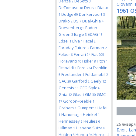
Denza
DeSoto
2
3
Giovanni 
DeTomaso
Deus
Diatto
18
1
1961 OS
Dodge
Donkervoort
1
69
3
Drako
DS
Dual-Ghia
2
7
4
Duesenberg
Eadon
5
Green
Eagle
EDAG
3
3
13
Edsel
Elva
Facel
1
1
2
Faraday Future
Farman
2
2
Felber
Ferrari
Fiat
6
94
205
Fioravanti
Fisker
Fitch
10
8
1
Fittipaldi
Ford
Franklin
1
224
Freelander
Fuldamobil
5
1
2
GAC
Garford
Geely
20
2
12
Genesis
GFG Style
15
6
Ghia
Glas
GM
GMC
12
1
30
Gordon-Keeble
17
1
Graham
Gumpert
Hafei
1
1
Hanomag
Heinkel
1
1
1
Hennessey
Heuliez
5
6
26 января 
Hillman
Hispano Suiza
1
8
Блог
,
Lan
Holden
Honda
Hongqi
8
94
4
Raymond