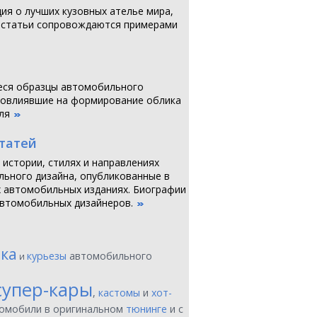
я о лучших кузовных ателье мира,
 статьи сопровождаются примерами
ся образцы автомобильного
повлиявшие на формирование облика
ля
статей
 истории, стилях и направлениях
ьного дизайна, опубликованные в
 автомобильных изданиях. Биографии
втомобильных дизайнеров.
ика
курьезы
автомобильного
и
супер-кары
,
кастомы
и
хот-
томобили в оригинальном
тюнинге
и с