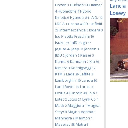
Hozon
Hudson
Hummer
Lancia
1
9
Hupmobile
Hybrid
4
4
Loewy
Kinetic
Hyundai
I.A.D.
6
84
10
I.DE.A
Icona
IED
Infiniti
13
4
6
Intermeccanica
Isdera
28
5
3
Iso
Isotta Fraschini
9
10
Isuzu
ItalDesign
29
37
Jaguar
Jeep
Jensen
42
31
3
JIDU
Jordan
Kaiser
2
5
5
Karma
Karmann
Kia
9
7
56
Kimera
Koenigsegg
3
12
KTM
Lada
Laffite
2
26
3
Lamborghini
Lancia
40
80
Land Rover
Laraki
15
3
Lexus
Lincoln
Lola
43
49
1
Lotec
Lotus
Lynk Co
2
21
4
Mack
Maggiora
Magna
2
1
Steyr
Magna-Vehma
8
1
Mahindra
Marmon
9
1
Maserati
Matra
58
6