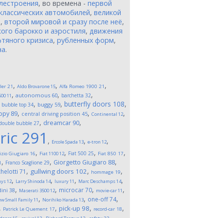
лестроения
, во времена -
первой
классических автомобилей
,
великой
и
,
второй мировой и сразу после неё
,
ого барокко и аэростиля
,
движения
тяного кризиса
,
рубленных форм
,
на
.
,
,
,
ler
21
Aldo Brovarone
15
Alfa Romeo 1900
21
,
,
,
autonomous
60
barchetta
32
500
11
,
,
,
butterfly doors
108
,
buggy
59
bubble top
34
,
,
,
opy
89
central driving position
45
Continental
12
,
,
dreamcar
90
double bubble
27
ric
291
,
,
,
Ercole Spada
13
e-tron
12
,
,
,
,
Fiat 500
25
izio Giugiaro
16
Fiat 1100
12
Fiat 850
17
,
,
,
Giorgetto Giugiaro
88
Franco Scaglione
29
1
,
,
,
gullwing doors
102
helotti
71
hommage
19
,
,
,
,
ays
12
Larry Shinoda
14
luxury
11
Marc Deschamps
14
,
,
,
,
microcar
70
ini
38
Maserati 3500
12
movie-car
11
,
,
,
one-off
74
w Small Family
11
Norihiko Harada
13
,
,
,
,
pick-up
98
Patrick Le Quement
17
record-car
18
,
,
,
,