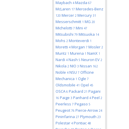
Maybach
Mazda
4
67
McLaren
Mercedes-Benz
17
Mercer
Mercury
120
2
31
Messerschmitt
MG
1
20
Michelotti
Mini
7
47
Mitsubishi
Mitsuoka
79
14
Mohs
Monteverdi
2
1
Moretti
Morgan
Mosler
4
7
2
Muntz
Murena
NamX
1
1
1
Nardi
Nash
Neuron EV
4
5
2
Nikola
NIO
Nissan
2
3
162
Noble
NSU
Officine
4
7
Mechanica
Ogle
1
7
Oldsmobile
Opel
41
45
OSCA
Packard
Pagani
6
21
Paige
Panhard
Peel
16
3
4
2
Peerless
Pegaso
7
5
Peugeot
Pierce-Arrow
76
24
Pininfarina
Plymouth
27
23
Polestar
Pontiac
4
48