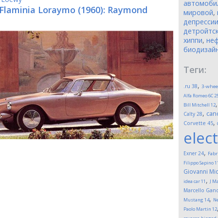
автомоби
 Flaminia Loraymo (1960): Raymond
мировой
,
депресси
детройтск
хиппи
,
неф
биодизай
Теги:
,
.ru
38
3-whee
Alfa Romeo 6C 2
Bill Mitchell
12
,
can
Calty
28
,
Corvette
45
elect
,
Exner
24
Fabr
Filippo Sapino
1
Giovanni Mic
,
idea car
11
J M
Marcello Gand
,
Mustang
14
Ne
Paolo Martin
12