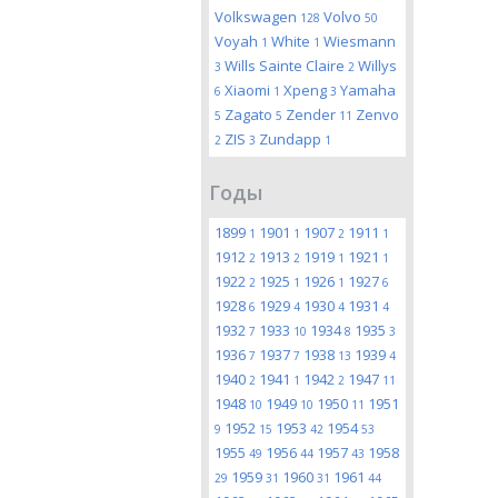
Volkswagen
Volvo
128
50
Voyah
White
Wiesmann
1
1
Wills Sainte Claire
Willys
3
2
Xiaomi
Xpeng
Yamaha
6
1
3
Zagato
Zender
Zenvo
5
5
11
ZIS
Zundapp
2
3
1
Годы
1899
1901
1907
1911
1
1
2
1
1912
1913
1919
1921
2
2
1
1
1922
1925
1926
1927
2
1
1
6
1928
1929
1930
1931
6
4
4
4
1932
1933
1934
1935
7
10
8
3
1936
1937
1938
1939
7
7
13
4
1940
1941
1942
1947
2
1
2
11
1948
1949
1950
1951
10
10
11
1952
1953
1954
9
15
42
53
1955
1956
1957
1958
49
44
43
1959
1960
1961
29
31
31
44