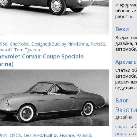
Информаци
обзорные
работ
Вехи
Выдающие
дизайна, 
960
,
Chevrolet
,
Designed/Built by Pininfarina
,
Paris60
,
автомоби
ne-off
,
Tom Tjaarda
evrolet Corvair Coupe Speciale
Архив 
arina)
Статьи об
автомобил
различных
ведущих а
Блог
Экзот
дизайна:
спорт-
и
роды
, ав
961
,
OSCA
,
Designed/Built by Fissore
,
Paris60
,