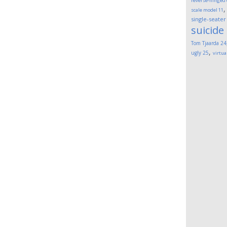
reverse-hinged
scale model
11
single-seater
suicide
Tom Tjaarda
24
,
ugly
25
virtua