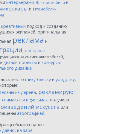
ыми
интерьерами
.
и
Электромобили
микрокары
и
автомобили-
.
ны
ы
креативный
подход к созданию
ущихся экипажей, оригинальная
реклама
льная
и
трации
,
фотографы
,
рующиеся на съемке автомобилей
ые
дизайн-проекты
и
конкурсы
льного дизайна
.
шлось место
шику-блеску
и
уродству
,
которые:
рекламируют
деланы из дерева
,
,
снимаются в фильмах
, получили
оизведений искусств
или
крашены
аэрографией
.
бразцы были созданы:
о давно
,
на заре