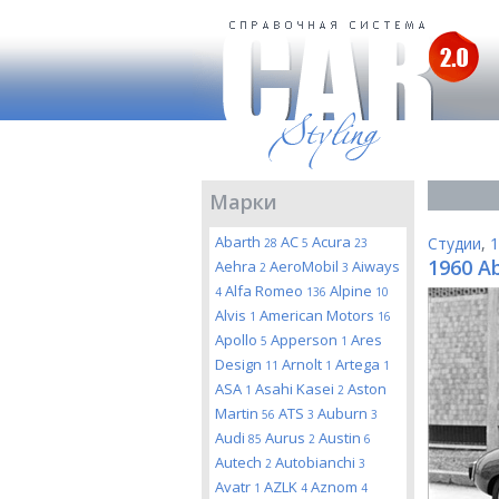
Марки
Abarth
AC
Acura
Студии
,
1
28
5
23
1960 Ab
Aehra
AeroMobil
Aiways
2
3
Alfa Romeo
Alpine
4
136
10
Alvis
American Motors
1
16
Apollo
Apperson
Ares
5
1
Design
Arnolt
Artega
11
1
1
ASA
Asahi Kasei
Aston
1
2
Martin
ATS
Auburn
56
3
3
Audi
Aurus
Austin
85
2
6
Autech
Autobianchi
2
3
Avatr
AZLK
Aznom
1
4
4