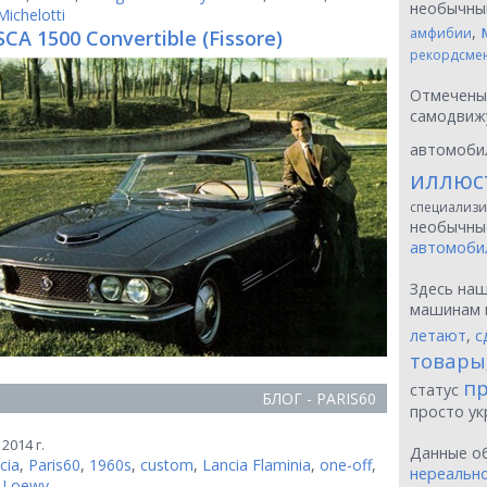
необычн
Michelotti
,
амфибии
CA 1500 Convertible (Fissore)
рекордсме
Отмечен
самодвиж
автомоби
иллюс
специализи
необычн
автомоби
Здесь на
машинам 
летают
,
с
товары
пр
статус
БЛОГ - PARIS60
просто у
2014 г.
Данные о
cia
,
Paris60
,
1960s
,
custom
,
Lancia Flaminia
,
one-off
,
нереальн
 Loewy