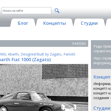
Блог
Концепты
Студии
PARIS60
Рады прив
справочной
960
,
Abarth
,
Designed/Built by Zagato
,
Paris60
Наш справ
arth Fiat 1000 (Zagato)
информац
Концеп
Информац
концепт-к
концепт-к
создания
Студии