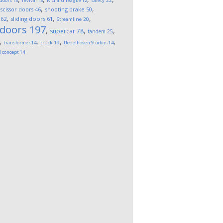
 doors
15
revival
13
Richard Teague
12
safety
22
,
,
,
scissor doors
46
shooting brake
50
,
,
,
62
sliding doors
61
Streamline
20
 doors
197
,
,
,
supercar
78
tandem
25
,
,
,
,
transformer
14
truck
19
Uedelhoven Studios
14
l concept
14