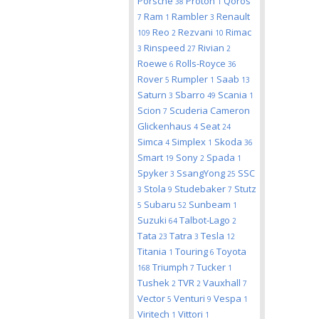
Porsche
Proton
Qoros
38
1
Ram
Rambler
Renault
7
1
3
Reo
Rezvani
Rimac
109
2
10
Rinspeed
Rivian
3
27
2
Roewe
Rolls-Royce
6
36
Rover
Rumpler
Saab
5
1
13
Saturn
Sbarro
Scania
3
49
1
Scion
Scuderia Cameron
7
Glickenhaus
Seat
4
24
Simca
Simplex
Skoda
4
1
36
Smart
Sony
Spada
19
2
1
Spyker
SsangYong
SSC
3
25
Stola
Studebaker
Stutz
3
9
7
Subaru
Sunbeam
5
52
1
Suzuki
Talbot-Lago
64
2
Tata
Tatra
Tesla
23
3
12
Titania
Touring
Toyota
1
6
Triumph
Tucker
168
7
1
Tushek
TVR
Vauxhall
2
2
7
Vector
Venturi
Vespa
5
9
1
Viritech
Vittori
1
1