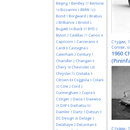
Beijing
Bentley
Bertone
1
17
Bizzarrini
BMW
14
2
123
Bond
Borgward
Brabus
1
2
Brilliance
Bristol
2
2
5
Bugatti
Buick
BYD
54
57
2
Byton
Cadillac
Canoo
2
71
4
Capricorn
Carcerano
Студии
,
1
1
4
Corvair
,
o
Cardi
Castagna
8
6
1960 Ch
Caterham
Century
2
1
(Pininf
Chandler
Changan
2
9
Chery
Chevrolet
18
128
Chrysler
Cisitalia
72
3
Citroen
Coggiola
Colani
84
3
Cole
Cord
33
2
2
Cunningham
Cupra
2
8
Czinger
Dacia
Daewoo
2
5
DAF
Daihatsu
25
6
92
Daimler
Dartz
Datsun
1
7
3
DC Design
Delage
26
3
Delahaye
DeLorean
2
8
Студии
,
1