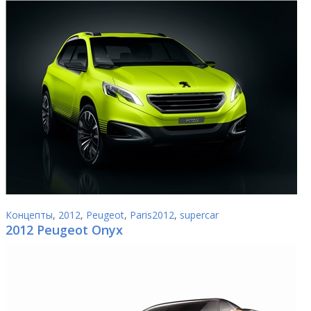
Концепты
,
2012
,
Peugeot
,
Paris2012
,
supercar
2012 Peugeot Onyx