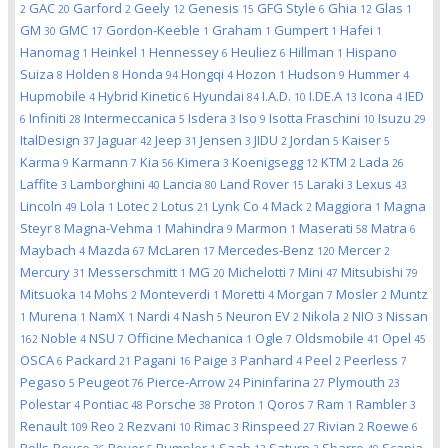
GAC
Garford
Geely
Genesis
GFG Style
Ghia
Glas
2
20
2
12
15
6
12
1
GM
GMC
Gordon-Keeble
Graham
Gumpert
Hafei
30
17
1
1
1
1
Hanomag
Heinkel
Hennessey
Heuliez
Hillman
Hispano
1
1
6
6
1
Suiza
Holden
Honda
Hongqi
Hozon
Hudson
Hummer
8
8
94
4
1
9
4
Hupmobile
Hybrid Kinetic
Hyundai
I.A.D.
I.DE.A
Icona
IED
4
6
84
10
13
4
Infiniti
Intermeccanica
Isdera
Iso
Isotta Fraschini
Isuzu
6
28
5
3
9
10
29
ItalDesign
Jaguar
Jeep
Jensen
JIDU
Jordan
Kaiser
37
42
31
3
2
5
5
Karma
Karmann
Kia
Kimera
Koenigsegg
KTM
Lada
9
7
56
3
12
2
26
Laffite
Lamborghini
Lancia
Land Rover
Laraki
Lexus
3
40
80
15
3
43
Lincoln
Lola
Lotec
Lotus
Lynk Co
Mack
Maggiora
Magna
49
1
2
21
4
2
1
Steyr
Magna-Vehma
Mahindra
Marmon
Maserati
Matra
8
1
9
1
58
6
Maybach
Mazda
McLaren
Mercedes-Benz
Mercer
4
67
17
120
2
Mercury
Messerschmitt
MG
Michelotti
Mini
Mitsubishi
31
1
20
7
47
79
Mitsuoka
Mohs
Monteverdi
Moretti
Morgan
Mosler
Muntz
14
2
1
4
7
2
Murena
NamX
Nardi
Nash
Neuron EV
Nikola
NIO
Nissan
1
1
1
4
5
2
2
3
Noble
NSU
Officine Mechanica
Ogle
Oldsmobile
Opel
162
4
7
1
7
41
45
OSCA
Packard
Pagani
Paige
Panhard
Peel
Peerless
6
21
16
3
4
2
7
Pegaso
Peugeot
Pierce-Arrow
Pininfarina
Plymouth
5
76
24
27
23
Polestar
Pontiac
Porsche
Proton
Qoros
Ram
Rambler
4
48
38
1
7
1
3
Renault
Reo
Rezvani
Rimac
Rinspeed
Rivian
Roewe
109
2
10
3
27
2
6