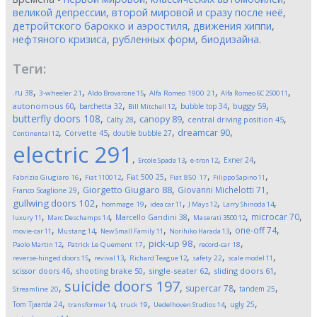
великой депрессии
,
второй мировой и сразу после неё
,
детройтского барокко и аэростиля
,
движения хиппи
,
нефтяного кризиса
,
рубленных форм
,
биодизайна
.
Теги:
,
,
,
,
,
.ru
38
3-wheeler
21
Aldo Brovarone
15
Alfa Romeo 1900
21
Alfa Romeo 6C 2500
11
,
,
,
,
,
autonomous
60
buggy
59
barchetta
32
bubble top
34
Bill Mitchell
12
butterfly doors
108
,
,
,
,
canopy
89
Calty
28
central driving position
45
,
,
,
,
dreamcar
90
Corvette
45
double bubble
27
Continental
12
electric
291
,
,
,
,
Exner
24
Ercole Spada
13
e-tron
12
,
,
,
,
,
Fiat 500
25
Fabrizio Giugiaro
16
Fiat 1100
12
Fiat 850
17
Filippo Sapino
11
,
,
,
Giorgetto Giugiaro
88
Giovanni Michelotti
71
Franco Scaglione
29
,
,
,
,
,
gullwing doors
102
hommage
19
idea car
11
J Mays
12
Larry Shinoda
14
,
,
,
,
,
microcar
70
Marcello Gandini
38
luxury
11
Marc Deschamps
14
Maserati 3500
12
,
,
,
,
,
one-off
74
movie-car
11
Mustang
14
New Small Family
11
Norihiko Harada
13
,
,
,
,
pick-up
98
Paolo Martin
12
Patrick Le Quement
17
record-car
18
,
,
,
,
,
reverse-hinged doors
15
revival
13
Richard Teague
12
safety
22
scale model
11
,
,
,
,
scissor doors
46
shooting brake
50
single-seater
62
sliding doors
61
suicide doors
197
,
,
,
,
supercar
78
tandem
25
Streamline
20
,
,
,
,
,
Tom Tjaarda
24
ugly
25
transformer
14
truck
19
Uedelhoven Studios
14