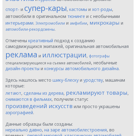
супер-кары
спорт-
и
,
кастомы
и
хот-роды
,
автомобили в оригинальном
тюнинге
и с необычными
микрокары
интерьерами
.
и
,
и
Электромобили
амфибии
.
автомобили-рекордсмены
Отмечены
креативный
подход к созданию
самодвижущихся экипажей, оригинальная автомобильная
реклама
иллюстрации
и
,
фотографы
, необычные
специализирующиеся на съемке автомобилей
дизайн-проекты
и
конкурсы автомобильного дизайна
.
Здесь нашлось место
шику-блеску
и
уродству
, машинам
которые:
рекламируют товары
летают
,
сделаны из дерева
,
,
снимаются в фильмах
, получили статус
произведений искусств
или просто украшены
аэрографией
.
Данные образцы были созданы:
нереально давно
,
на заре автомобилестроения
, во
времена -
первой мировой
,
классических автомобилей
,