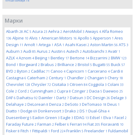
virtual concept
14
Марки
Abarth
AC
Acura
Aehra
AeroMobil
Aiways
Alfa Romeo
28
5
23
2
3
4
Alpine
Alvis
American Motors
Apollo
Apperson
Ares
136
10
1
16
5
1
Design
Arnolt
Artega
ASA
Asahi Kasei
Aston Martin
ATS
11
1
1
1
2
56
3
Auburn
Audi
Aurus
Austin
Autech
Autobianchi
Avatr
3
85
2
6
2
3
1
AZLK
Aznom
Beijing
Bentley
Bertone
Bizzarrini
BMW
4
4
1
17
14
2
123
Bond
Borgward
Brabus
Brilliance
Bristol
Bugatti
Buick
1
2
2
2
5
55
57
BYD
Byton
Cadillac
Canoo
Capricorn
Carcerano
Cardi
2
2
71
4
1
4
8
Castagna
Caterham
Century
Chandler
Changan
Chery
6
2
1
2
9
18
Chevrolet
Chrysler
Cisitalia
Citroen
Coggiola
Colani
128
72
3
84
3
33
Cole
Cord
Cunningham
Cupra
Czinger
Dacia
Daewoo
2
2
2
8
2
5
25
DAF
Daihatsu
Daimler
Dartz
Datsun
DC Design
Delage
6
92
1
7
3
26
3
Delahaye
DeLorean
Denza
DeSoto
DeTomaso
Deus
2
8
2
3
18
1
Diatto
Dodge
Donkervoort
Drako
DS
Dual-Ghia
1
69
3
2
7
4
Duesenberg
Eadon Green
Eagle
EDAG
Edsel
Elva
Facel
5
3
3
13
1
1
2
Faraday Future
Farman
Felber
Ferrari
Fiat
Fioravanti
2
2
6
94
205
10
Fisker
Fitch
Fittipaldi
Ford
Franklin
Freelander
Fuldamobil
8
1
1
224
5
1