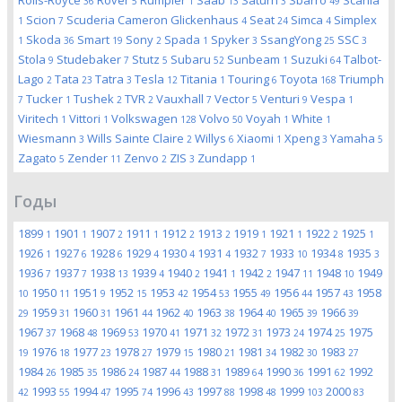
Rolls-Royce
Rover
Rumpler
Saab
Saturn
Sbarro
Scania
36
5
1
13
3
49
Scion
Scuderia Cameron Glickenhaus
Seat
Simca
Simplex
1
7
4
24
4
Skoda
Smart
Sony
Spada
Spyker
SsangYong
SSC
1
36
19
2
1
3
25
3
Stola
Studebaker
Stutz
Subaru
Sunbeam
Suzuki
Talbot-
9
7
5
52
1
64
Lago
Tata
Tatra
Tesla
Titania
Touring
Toyota
Triumph
2
23
3
12
1
6
168
Tucker
Tushek
TVR
Vauxhall
Vector
Venturi
Vespa
7
1
2
2
7
5
9
1
Viritech
Vittori
Volkswagen
Volvo
Voyah
White
1
1
128
50
1
1
Wiesmann
Wills Sainte Claire
Willys
Xiaomi
Xpeng
Yamaha
3
2
6
1
3
5
Zagato
Zender
Zenvo
ZIS
Zundapp
5
11
2
3
1
Годы
1899
1901
1907
1911
1912
1913
1919
1921
1922
1925
1
1
2
1
2
2
1
1
2
1
1926
1927
1928
1929
1930
1931
1932
1933
1934
1935
1
6
6
4
4
4
7
10
8
3
1936
1937
1938
1939
1940
1941
1942
1947
1948
1949
7
7
13
4
2
1
2
11
10
1950
1951
1952
1953
1954
1955
1956
1957
1958
10
11
9
15
42
53
49
44
43
1959
1960
1961
1962
1963
1964
1965
1966
29
31
31
44
40
38
40
39
39
1967
1968
1969
1970
1971
1972
1973
1974
1975
37
48
53
41
32
31
24
25
1976
1977
1978
1979
1980
1981
1982
1983
19
18
23
27
15
21
34
30
27
1984
1985
1986
1987
1988
1989
1990
1991
1992
26
35
24
44
31
64
36
62
1993
1994
1995
1996
1997
1998
1999
2000
42
55
47
74
43
88
48
103
83