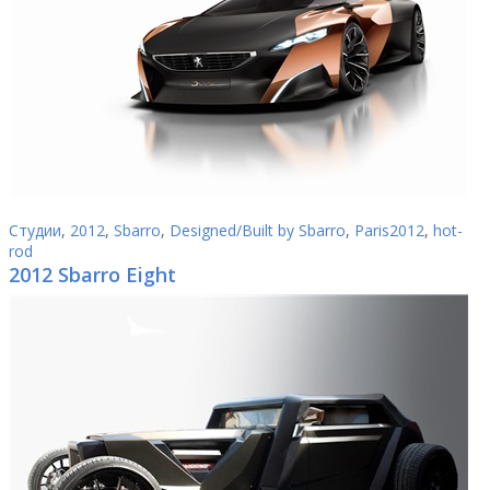
Студии
,
2012
,
Sbarro
,
Designed/Built by Sbarro
,
Paris2012
,
hot-
rod
2012 Sbarro Eight