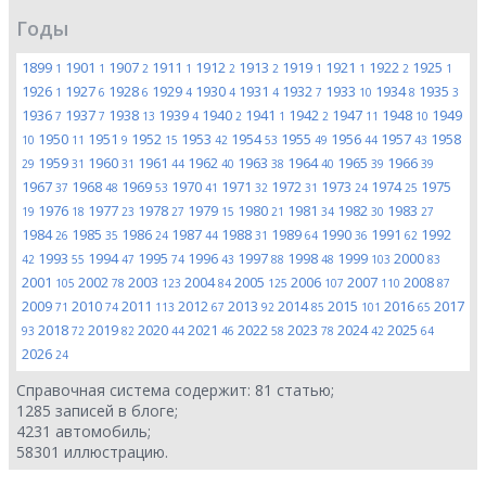
Годы
1899
1901
1907
1911
1912
1913
1919
1921
1922
1925
1
1
2
1
2
2
1
1
2
1
1926
1927
1928
1929
1930
1931
1932
1933
1934
1935
1
6
6
4
4
4
7
10
8
3
1936
1937
1938
1939
1940
1941
1942
1947
1948
1949
7
7
13
4
2
1
2
11
10
1950
1951
1952
1953
1954
1955
1956
1957
1958
10
11
9
15
42
53
49
44
43
1959
1960
1961
1962
1963
1964
1965
1966
29
31
31
44
40
38
40
39
39
1967
1968
1969
1970
1971
1972
1973
1974
1975
37
48
53
41
32
31
24
25
1976
1977
1978
1979
1980
1981
1982
1983
19
18
23
27
15
21
34
30
27
1984
1985
1986
1987
1988
1989
1990
1991
1992
26
35
24
44
31
64
36
62
1993
1994
1995
1996
1997
1998
1999
2000
42
55
47
74
43
88
48
103
83
2001
2002
2003
2004
2005
2006
2007
2008
105
78
123
84
125
107
110
87
2009
2010
2011
2012
2013
2014
2015
2016
2017
71
74
113
67
92
85
101
65
2018
2019
2020
2021
2022
2023
2024
2025
93
72
82
44
46
58
78
42
64
2026
24
Справочная система содержит:
81
статью;
1285
записей в блоге;
4231
автомобиль;
58301
иллюстрацию.