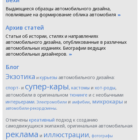
Вехи
Выдающиеся образцы автомобильного дизайна,
повлиявшие на формирование облика автомобиля
Архив статей
Статьи об истории, стилях и направлениях
автомобильного дизайна, опубликованные в различных
автомобильных изданиях. Биографии ведущих
автомобильных дизайнеров.
Блог
Экзотика
курьезы
автомобильного дизайна:
и
супер-кары
спорт-
и
,
кастомы
и
хот-роды
,
автомобили в оригинальном
тюнинге
и с необычными
микрокары
интерьерами
.
и
,
и
Электромобили
амфибии
.
автомобили-рекордсмены
Отмечены
креативный
подход к созданию
самодвижущихся экипажей, оригинальная автомобильная
реклама
иллюстрации
и
,
фотографы