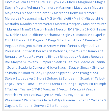
Lincoln
Lola
Lotec
Lotus
Lynk Co
Mack
Maggiora
Magna
49
1
2
21
4
2
1
Steyr
Magna-Vehma
Mahindra
Marmon
Maserati
Matra
8
1
9
1
58
6
Maybach
Mazda
McLaren
Mercedes-Benz
Mercer
4
67
17
120
2
Mercury
Messerschmitt
MG
Michelotti
Mini
Mitsubishi
31
1
20
7
47
79
Mitsuoka
Mohs
Monteverdi
Moretti
Morgan
Mosler
Muntz
14
2
1
4
7
2
Murena
NamX
Nardi
Nash
Neuron EV
Nikola
NIO
Nissan
1
1
1
4
5
2
2
3
Noble
NSU
Officine Mechanica
Ogle
Oldsmobile
Opel
162
4
7
1
7
41
45
OSCA
Packard
Pagani
Paige
Panhard
Peel
Peerless
6
21
16
3
4
2
7
Pegaso
Peugeot
Pierce-Arrow
Pininfarina
Plymouth
5
76
24
27
23
Polestar
Pontiac
Porsche
Proton
Qoros
Ram
Rambler
4
48
38
1
7
1
3
Renault
Reo
Rezvani
Rimac
Rinspeed
Rivian
Roewe
109
2
10
3
27
2
6
Rolls-Royce
Rover
Rumpler
Saab
Saturn
Sbarro
Scania
36
5
1
13
3
49
Scion
Scuderia Cameron Glickenhaus
Seat
Simca
Simplex
1
7
4
24
4
Skoda
Smart
Sony
Spada
Spyker
SsangYong
SSC
1
36
19
2
1
3
25
3
Stola
Studebaker
Stutz
Subaru
Sunbeam
Suzuki
Talbot-
9
7
5
52
1
64
Lago
Tata
Tatra
Tesla
Titania
Touring
Toyota
Triumph
2
23
3
12
1
6
168
Tucker
Tushek
TVR
Vauxhall
Vector
Venturi
Vespa
7
1
2
2
7
5
9
1
Viritech
Vittori
Volkswagen
Volvo
Voyah
White
1
1
128
50
1
1
Wiesmann
Wills Sainte Claire
Willys
Xiaomi
Xpeng
Yamaha
3
2
6
1
3
5
Zagato
Zender
Zenvo
ZIS
Zundapp
5
11
2
3
1