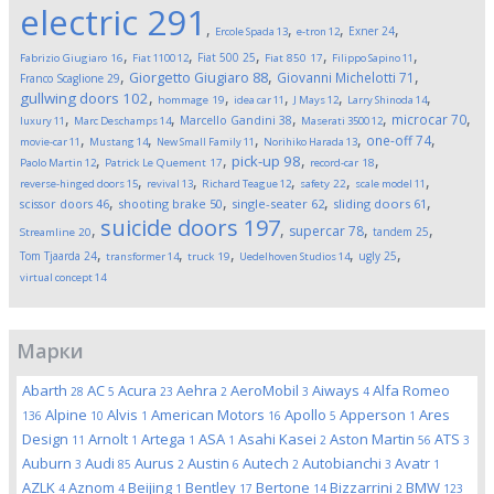
electric
291
,
,
,
,
Exner
24
Ercole Spada
13
e-tron
12
,
,
,
,
,
Fiat 500
25
Fabrizio Giugiaro
16
Fiat 1100
12
Fiat 850
17
Filippo Sapino
11
,
,
,
Giorgetto Giugiaro
88
Giovanni Michelotti
71
Franco Scaglione
29
,
,
,
,
,
gullwing doors
102
hommage
19
idea car
11
J Mays
12
Larry Shinoda
14
,
,
,
,
,
microcar
70
Marcello Gandini
38
luxury
11
Marc Deschamps
14
Maserati 3500
12
,
,
,
,
,
one-off
74
movie-car
11
Mustang
14
New Small Family
11
Norihiko Harada
13
,
,
,
,
pick-up
98
Paolo Martin
12
Patrick Le Quement
17
record-car
18
,
,
,
,
,
reverse-hinged doors
15
revival
13
Richard Teague
12
safety
22
scale model
11
,
,
,
,
scissor doors
46
shooting brake
50
single-seater
62
sliding doors
61
suicide doors
197
,
,
,
,
supercar
78
tandem
25
Streamline
20
,
,
,
,
,
Tom Tjaarda
24
ugly
25
transformer
14
truck
19
Uedelhoven Studios
14
virtual concept
14
Марки
Abarth
AC
Acura
Aehra
AeroMobil
Aiways
Alfa Romeo
28
5
23
2
3
4
Alpine
Alvis
American Motors
Apollo
Apperson
Ares
136
10
1
16
5
1
Design
Arnolt
Artega
ASA
Asahi Kasei
Aston Martin
ATS
11
1
1
1
2
56
3
Auburn
Audi
Aurus
Austin
Autech
Autobianchi
Avatr
3
85
2
6
2
3
1
AZLK
Aznom
Beijing
Bentley
Bertone
Bizzarrini
BMW
4
4
1
17
14
2
123