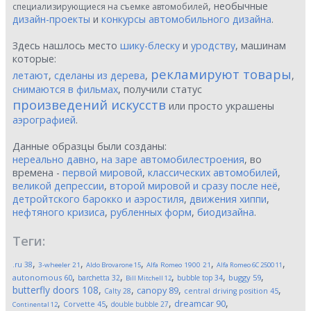
, необычные
специализирующиеся на съемке автомобилей
дизайн-проекты
и
конкурсы автомобильного дизайна
.
Здесь нашлось место
шику-блеску
и
уродству
, машинам
которые:
рекламируют товары
летают
,
сделаны из дерева
,
,
снимаются в фильмах
, получили статус
произведений искусств
или просто украшены
аэрографией
.
Данные образцы были созданы:
нереально давно
,
на заре автомобилестроения
, во
времена -
первой мировой
,
классических автомобилей
,
великой депрессии
,
второй мировой и сразу после неё
,
детройтского барокко и аэростиля
,
движения хиппи
,
нефтяного кризиса
,
рубленных форм
,
биодизайна
.
Теги:
,
,
,
,
,
.ru
38
3-wheeler
21
Aldo Brovarone
15
Alfa Romeo 1900
21
Alfa Romeo 6C 2500
11
,
,
,
,
,
autonomous
60
buggy
59
barchetta
32
bubble top
34
Bill Mitchell
12
butterfly doors
108
,
,
,
,
canopy
89
Calty
28
central driving position
45
,
,
,
,
dreamcar
90
Corvette
45
double bubble
27
Continental
12