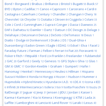
Bond
Borgward
Brabus
Brilliance
Bristol
Bugatti
Buick
1
2
2
2
5
55
57
BYD
Byton
Cadillac
Canoo
Capricorn
Carcerano
Cardi
2
2
71
4
1
4
8
Castagna
Caterham
Century
Chandler
Changan
Chery
6
2
1
2
9
18
Chevrolet
Chrysler
Cisitalia
Citroen
Coggiola
Colani
128
72
3
84
3
33
Cole
Cord
Cunningham
Cupra
Czinger
Dacia
Daewoo
2
2
2
8
2
5
25
DAF
Daihatsu
Daimler
Dartz
Datsun
DC Design
Delage
6
92
1
7
3
26
3
Delahaye
DeLorean
Denza
DeSoto
DeTomaso
Deus
2
8
2
3
18
1
Diatto
Dodge
Donkervoort
Drako
DS
Dual-Ghia
1
69
3
2
7
4
Duesenberg
Eadon Green
Eagle
EDAG
Edsel
Elva
Facel
5
3
3
13
1
1
2
Faraday Future
Farman
Felber
Ferrari
Fiat
Fioravanti
2
2
6
94
205
10
Fisker
Fitch
Fittipaldi
Ford
Franklin
Freelander
Fuldamobil
8
1
1
224
5
1
GAC
Garford
Geely
Genesis
GFG Style
Ghia
Glas
2
20
2
12
15
6
12
1
GM
GMC
Gordon-Keeble
Graham
Gumpert
Hafei
30
17
1
1
1
1
Hanomag
Heinkel
Hennessey
Heuliez
Hillman
Hispano
1
1
6
6
1
Suiza
Holden
Honda
Hongqi
Hozon
Hudson
Hummer
8
8
94
4
1
9
4
Hupmobile
Hybrid Kinetic
Hyundai
I.A.D.
I.DE.A
Icona
IED
4
6
84
10
13
4
Infiniti
Intermeccanica
Isdera
Iso
Isotta Fraschini
Isuzu
6
28
5
3
9
10
29
ItalDesign
Jaguar
Jeep
Jensen
JIDU
Jordan
Kaiser
37
42
31
3
2
5
5
Karma
Karmann
Kia
Kimera
Koenigsegg
KTM
Lada
9
7
56
3
12
2
26
Laffite
Lamborghini
Lancia
Land Rover
Laraki
Lexus
3
40
80
15
3
43