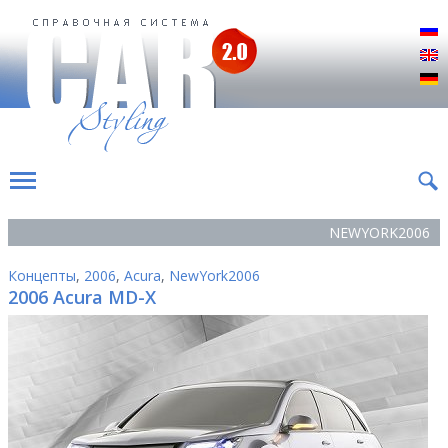
Р
E
D
NEWYORK2006
Концепты
,
2006
,
Acura
,
NewYork2006
2006 Acura MD-X