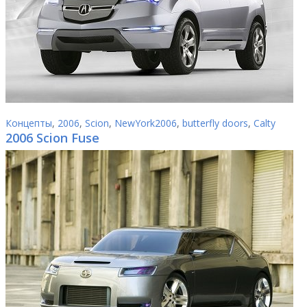
Концепты
,
2006
,
Scion
,
NewYork2006
,
butterfly doors
,
Calty
2006 Scion Fuse