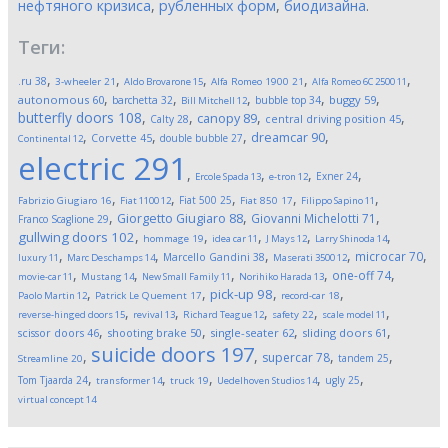
нефтяного кризиса
,
рубленных форм
,
биодизайна
.
Теги:
,
,
,
,
,
.ru
38
3-wheeler
21
Aldo Brovarone
15
Alfa Romeo 1900
21
Alfa Romeo 6C 2500
11
,
,
,
,
,
autonomous
60
buggy
59
barchetta
32
bubble top
34
Bill Mitchell
12
butterfly doors
108
,
,
,
,
canopy
89
Calty
28
central driving position
45
,
,
,
,
dreamcar
90
Corvette
45
double bubble
27
Continental
12
electric
291
,
,
,
,
Exner
24
Ercole Spada
13
e-tron
12
,
,
,
,
,
Fiat 500
25
Fabrizio Giugiaro
16
Fiat 1100
12
Fiat 850
17
Filippo Sapino
11
,
,
,
Giorgetto Giugiaro
88
Giovanni Michelotti
71
Franco Scaglione
29
,
,
,
,
,
gullwing doors
102
hommage
19
idea car
11
J Mays
12
Larry Shinoda
14
,
,
,
,
,
microcar
70
Marcello Gandini
38
luxury
11
Marc Deschamps
14
Maserati 3500
12
,
,
,
,
,
one-off
74
movie-car
11
Mustang
14
New Small Family
11
Norihiko Harada
13
,
,
,
,
pick-up
98
Paolo Martin
12
Patrick Le Quement
17
record-car
18
,
,
,
,
,
reverse-hinged doors
15
revival
13
Richard Teague
12
safety
22
scale model
11
,
,
,
,
scissor doors
46
shooting brake
50
single-seater
62
sliding doors
61
suicide doors
197
,
,
,
,
supercar
78
tandem
25
Streamline
20
,
,
,
,
,
Tom Tjaarda
24
ugly
25
transformer
14
truck
19
Uedelhoven Studios
14
virtual concept
14