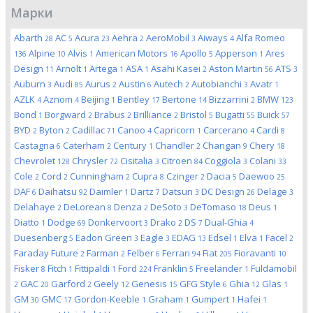
Марки
Abarth
AC
Acura
Aehra
AeroMobil
Aiways
Alfa Romeo
28
5
23
2
3
4
Alpine
Alvis
American Motors
Apollo
Apperson
Ares
136
10
1
16
5
1
Design
Arnolt
Artega
ASA
Asahi Kasei
Aston Martin
ATS
11
1
1
1
2
56
3
Auburn
Audi
Aurus
Austin
Autech
Autobianchi
Avatr
3
85
2
6
2
3
1
AZLK
Aznom
Beijing
Bentley
Bertone
Bizzarrini
BMW
4
4
1
17
14
2
123
Bond
Borgward
Brabus
Brilliance
Bristol
Bugatti
Buick
1
2
2
2
5
55
57
BYD
Byton
Cadillac
Canoo
Capricorn
Carcerano
Cardi
2
2
71
4
1
4
8
Castagna
Caterham
Century
Chandler
Changan
Chery
6
2
1
2
9
18
Chevrolet
Chrysler
Cisitalia
Citroen
Coggiola
Colani
128
72
3
84
3
33
Cole
Cord
Cunningham
Cupra
Czinger
Dacia
Daewoo
2
2
2
8
2
5
25
DAF
Daihatsu
Daimler
Dartz
Datsun
DC Design
Delage
6
92
1
7
3
26
3
Delahaye
DeLorean
Denza
DeSoto
DeTomaso
Deus
2
8
2
3
18
1
Diatto
Dodge
Donkervoort
Drako
DS
Dual-Ghia
1
69
3
2
7
4
Duesenberg
Eadon Green
Eagle
EDAG
Edsel
Elva
Facel
5
3
3
13
1
1
2
Faraday Future
Farman
Felber
Ferrari
Fiat
Fioravanti
2
2
6
94
205
10
Fisker
Fitch
Fittipaldi
Ford
Franklin
Freelander
Fuldamobil
8
1
1
224
5
1
GAC
Garford
Geely
Genesis
GFG Style
Ghia
Glas
2
20
2
12
15
6
12
1
GM
GMC
Gordon-Keeble
Graham
Gumpert
Hafei
30
17
1
1
1
1