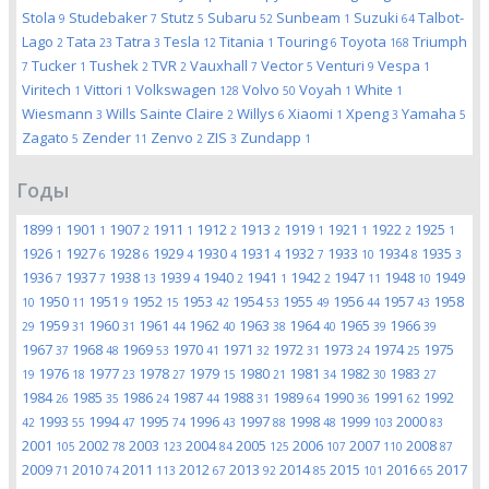
Stola
Studebaker
Stutz
Subaru
Sunbeam
Suzuki
Talbot-
9
7
5
52
1
64
Lago
Tata
Tatra
Tesla
Titania
Touring
Toyota
Triumph
2
23
3
12
1
6
168
Tucker
Tushek
TVR
Vauxhall
Vector
Venturi
Vespa
7
1
2
2
7
5
9
1
Viritech
Vittori
Volkswagen
Volvo
Voyah
White
1
1
128
50
1
1
Wiesmann
Wills Sainte Claire
Willys
Xiaomi
Xpeng
Yamaha
3
2
6
1
3
5
Zagato
Zender
Zenvo
ZIS
Zundapp
5
11
2
3
1
Годы
1899
1901
1907
1911
1912
1913
1919
1921
1922
1925
1
1
2
1
2
2
1
1
2
1
1926
1927
1928
1929
1930
1931
1932
1933
1934
1935
1
6
6
4
4
4
7
10
8
3
1936
1937
1938
1939
1940
1941
1942
1947
1948
1949
7
7
13
4
2
1
2
11
10
1950
1951
1952
1953
1954
1955
1956
1957
1958
10
11
9
15
42
53
49
44
43
1959
1960
1961
1962
1963
1964
1965
1966
29
31
31
44
40
38
40
39
39
1967
1968
1969
1970
1971
1972
1973
1974
1975
37
48
53
41
32
31
24
25
1976
1977
1978
1979
1980
1981
1982
1983
19
18
23
27
15
21
34
30
27
1984
1985
1986
1987
1988
1989
1990
1991
1992
26
35
24
44
31
64
36
62
1993
1994
1995
1996
1997
1998
1999
2000
42
55
47
74
43
88
48
103
83
2001
2002
2003
2004
2005
2006
2007
2008
105
78
123
84
125
107
110
87
2009
2010
2011
2012
2013
2014
2015
2016
2017
71
74
113
67
92
85
101
65