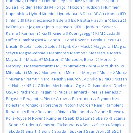
Hanomag
Heinkel
Hennessey
Heuliez
Hillman
Hispano
1
1
6
6
1
Suiza
Holden
Honda
Hongqi
Hozon
Hudson
Hummer
8
8
94
4
1
9
4
Hupmobile
Hybrid Kinetic
Hyundai
I.A.D.
I.DE.A
Icona
IED
4
6
84
10
13
4
Infiniti
Intermeccanica
Isdera
Iso
Isotta Fraschini
Isuzu
6
28
5
3
9
10
29
ItalDesign
Jaguar
Jeep
Jensen
JIDU
Jordan
Kaiser
37
42
31
3
2
5
5
Karma
Karmann
Kia
Kimera
Koenigsegg
KTM
Lada
9
7
56
3
12
2
26
Laffite
Lamborghini
Lancia
Land Rover
Laraki
Lexus
3
40
80
15
3
43
Lincoln
Lola
Lotec
Lotus
Lynk Co
Mack
Maggiora
Magna
49
1
2
21
4
2
1
Steyr
Magna-Vehma
Mahindra
Marmon
Maserati
Matra
8
1
9
1
58
6
Maybach
Mazda
McLaren
Mercedes-Benz
Mercer
4
67
17
120
2
Mercury
Messerschmitt
MG
Michelotti
Mini
Mitsubishi
31
1
20
7
47
79
Mitsuoka
Mohs
Monteverdi
Moretti
Morgan
Mosler
Muntz
14
2
1
4
7
2
Murena
NamX
Nardi
Nash
Neuron EV
Nikola
NIO
Nissan
1
1
1
4
5
2
2
3
Noble
NSU
Officine Mechanica
Ogle
Oldsmobile
Opel
162
4
7
1
7
41
45
OSCA
Packard
Pagani
Paige
Panhard
Peel
Peerless
6
21
16
3
4
2
7
Pegaso
Peugeot
Pierce-Arrow
Pininfarina
Plymouth
5
76
24
27
23
Polestar
Pontiac
Porsche
Proton
Qoros
Ram
Rambler
4
48
38
1
7
1
3
Renault
Reo
Rezvani
Rimac
Rinspeed
Rivian
Roewe
109
2
10
3
27
2
6
Rolls-Royce
Rover
Rumpler
Saab
Saturn
Sbarro
Scania
36
5
1
13
3
49
Scion
Scuderia Cameron Glickenhaus
Seat
Simca
Simplex
1
7
4
24
4
Skoda
Smart
Sony
Spada
Spyker
SsangYong
SSC
1
36
19
2
1
3
25
3