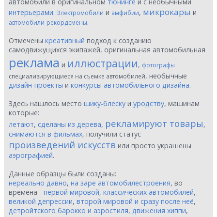
автомобили в оригинальном
тюнинге
и с необычными
микрокары
интерьерами
.
и
,
и
Электромобили
амфибии
.
автомобили-рекордсмены
Отмечены
креативный
подход к созданию
самодвижущихся экипажей, оригинальная автомобильная
реклама
иллюстрации
и
,
фотографы
, необычные
специализирующиеся на съемке автомобилей
дизайн-проекты
и
конкурсы автомобильного дизайна
.
Здесь нашлось место
шику-блеску
и
уродству
, машинам
которые:
рекламируют товары
летают
,
сделаны из дерева
,
,
снимаются в фильмах
, получили статус
произведений искусств
или просто украшены
аэрографией
.
Данные образцы были созданы:
нереально давно
,
на заре автомобилестроения
, во
времена -
первой мировой
,
классических автомобилей
,
великой депрессии
,
второй мировой и сразу после неё
,
детройтского барокко и аэростиля
,
движения хиппи
,