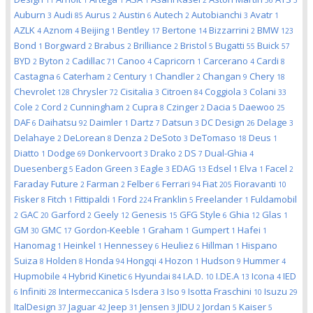
11
1
1
1
2
56
3
Auburn
Audi
Aurus
Austin
Autech
Autobianchi
Avatr
3
85
2
6
2
3
1
AZLK
Aznom
Beijing
Bentley
Bertone
Bizzarrini
BMW
4
4
1
17
14
2
123
Bond
Borgward
Brabus
Brilliance
Bristol
Bugatti
Buick
1
2
2
2
5
55
57
BYD
Byton
Cadillac
Canoo
Capricorn
Carcerano
Cardi
2
2
71
4
1
4
8
Castagna
Caterham
Century
Chandler
Changan
Chery
6
2
1
2
9
18
Chevrolet
Chrysler
Cisitalia
Citroen
Coggiola
Colani
128
72
3
84
3
33
Cole
Cord
Cunningham
Cupra
Czinger
Dacia
Daewoo
2
2
2
8
2
5
25
DAF
Daihatsu
Daimler
Dartz
Datsun
DC Design
Delage
6
92
1
7
3
26
3
Delahaye
DeLorean
Denza
DeSoto
DeTomaso
Deus
2
8
2
3
18
1
Diatto
Dodge
Donkervoort
Drako
DS
Dual-Ghia
1
69
3
2
7
4
Duesenberg
Eadon Green
Eagle
EDAG
Edsel
Elva
Facel
5
3
3
13
1
1
2
Faraday Future
Farman
Felber
Ferrari
Fiat
Fioravanti
2
2
6
94
205
10
Fisker
Fitch
Fittipaldi
Ford
Franklin
Freelander
Fuldamobil
8
1
1
224
5
1
GAC
Garford
Geely
Genesis
GFG Style
Ghia
Glas
2
20
2
12
15
6
12
1
GM
GMC
Gordon-Keeble
Graham
Gumpert
Hafei
30
17
1
1
1
1
Hanomag
Heinkel
Hennessey
Heuliez
Hillman
Hispano
1
1
6
6
1
Suiza
Holden
Honda
Hongqi
Hozon
Hudson
Hummer
8
8
94
4
1
9
4
Hupmobile
Hybrid Kinetic
Hyundai
I.A.D.
I.DE.A
Icona
IED
4
6
84
10
13
4
Infiniti
Intermeccanica
Isdera
Iso
Isotta Fraschini
Isuzu
6
28
5
3
9
10
29
ItalDesign
Jaguar
Jeep
Jensen
JIDU
Jordan
Kaiser
37
42
31
3
2
5
5