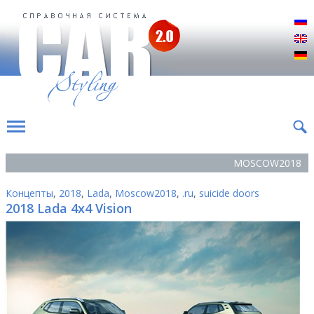
Р
E
D
MOSCOW2018
Концепты
,
2018
,
Lada
,
Moscow2018
,
.ru
,
suicide doors
2018 Lada 4x4 Vision