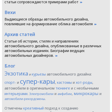
статьи сопровождаются примерами работ
Вехи
Выдающиеся образцы автомобильного дизайна,
повлиявшие на формирование облика автомобиля
Архив статей
Статьи об истории, стилях и направлениях
автомобильного дизайна, опубликованные в различных
автомобильных изданиях. Биографии ведущих
автомобильных дизайнеров.
Блог
Экзотика
курьезы
автомобильного дизайна:
и
супер-кары
спорт-
и
,
кастомы
и
хот-роды
,
автомобили в оригинальном
тюнинге
и с необычными
микрокары
интерьерами
.
и
,
и
Электромобили
амфибии
.
автомобили-рекордсмены
Отмечены
креативный
подход к созданию