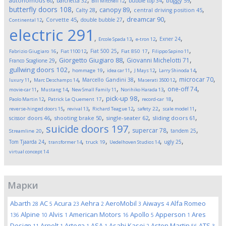
autonomous
60
buggy
59
barchetta
32
bubble top
34
Bill Mitchell
12
butterfly doors
108
,
,
,
,
canopy
89
Calty
28
central driving position
45
,
,
,
,
dreamcar
90
Corvette
45
double bubble
27
Continental
12
electric
291
,
,
,
,
Exner
24
Ercole Spada
13
e-tron
12
,
,
,
,
,
Fiat 500
25
Fabrizio Giugiaro
16
Fiat 1100
12
Fiat 850
17
Filippo Sapino
11
,
,
,
Giorgetto Giugiaro
88
Giovanni Michelotti
71
Franco Scaglione
29
,
,
,
,
,
gullwing doors
102
hommage
19
idea car
11
J Mays
12
Larry Shinoda
14
,
,
,
,
,
microcar
70
Marcello Gandini
38
luxury
11
Marc Deschamps
14
Maserati 3500
12
,
,
,
,
,
one-off
74
movie-car
11
Mustang
14
New Small Family
11
Norihiko Harada
13
,
,
,
,
pick-up
98
Paolo Martin
12
Patrick Le Quement
17
record-car
18
,
,
,
,
,
reverse-hinged doors
15
revival
13
Richard Teague
12
safety
22
scale model
11
,
,
,
,
scissor doors
46
shooting brake
50
single-seater
62
sliding doors
61
suicide doors
197
,
,
,
,
supercar
78
tandem
25
Streamline
20
,
,
,
,
,
Tom Tjaarda
24
ugly
25
transformer
14
truck
19
Uedelhoven Studios
14
virtual concept
14
Марки
Abarth
AC
Acura
Aehra
AeroMobil
Aiways
Alfa Romeo
28
5
23
2
3
4
Alpine
Alvis
American Motors
Apollo
Apperson
Ares
136
10
1
16
5
1
Design
Arnolt
Artega
ASA
Asahi Kasei
Aston Martin
ATS