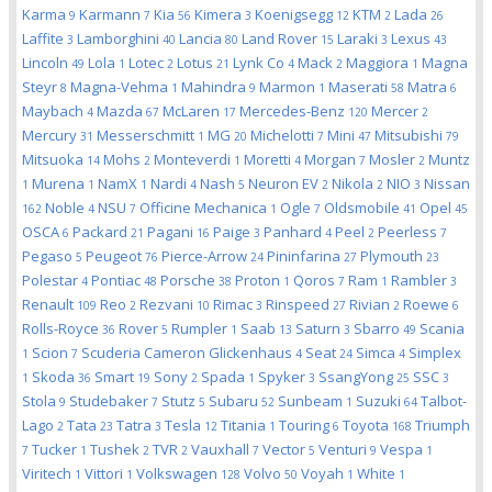
Karma
Karmann
Kia
Kimera
Koenigsegg
KTM
Lada
9
7
56
3
12
2
26
Laffite
Lamborghini
Lancia
Land Rover
Laraki
Lexus
3
40
80
15
3
43
Lincoln
Lola
Lotec
Lotus
Lynk Co
Mack
Maggiora
Magna
49
1
2
21
4
2
1
Steyr
Magna-Vehma
Mahindra
Marmon
Maserati
Matra
8
1
9
1
58
6
Maybach
Mazda
McLaren
Mercedes-Benz
Mercer
4
67
17
120
2
Mercury
Messerschmitt
MG
Michelotti
Mini
Mitsubishi
31
1
20
7
47
79
Mitsuoka
Mohs
Monteverdi
Moretti
Morgan
Mosler
Muntz
14
2
1
4
7
2
Murena
NamX
Nardi
Nash
Neuron EV
Nikola
NIO
Nissan
1
1
1
4
5
2
2
3
Noble
NSU
Officine Mechanica
Ogle
Oldsmobile
Opel
162
4
7
1
7
41
45
OSCA
Packard
Pagani
Paige
Panhard
Peel
Peerless
6
21
16
3
4
2
7
Pegaso
Peugeot
Pierce-Arrow
Pininfarina
Plymouth
5
76
24
27
23
Polestar
Pontiac
Porsche
Proton
Qoros
Ram
Rambler
4
48
38
1
7
1
3
Renault
Reo
Rezvani
Rimac
Rinspeed
Rivian
Roewe
109
2
10
3
27
2
6
Rolls-Royce
Rover
Rumpler
Saab
Saturn
Sbarro
Scania
36
5
1
13
3
49
Scion
Scuderia Cameron Glickenhaus
Seat
Simca
Simplex
1
7
4
24
4
Skoda
Smart
Sony
Spada
Spyker
SsangYong
SSC
1
36
19
2
1
3
25
3
Stola
Studebaker
Stutz
Subaru
Sunbeam
Suzuki
Talbot-
9
7
5
52
1
64
Lago
Tata
Tatra
Tesla
Titania
Touring
Toyota
Triumph
2
23
3
12
1
6
168
Tucker
Tushek
TVR
Vauxhall
Vector
Venturi
Vespa
7
1
2
2
7
5
9
1
Viritech
Vittori
Volkswagen
Volvo
Voyah
White
1
1
128
50
1
1