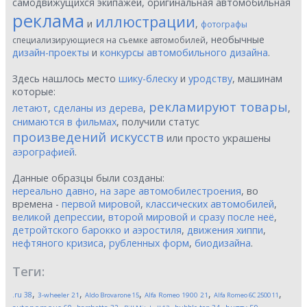
самодвижущихся экипажей, оригинальная автомобильная
реклама
иллюстрации
и
,
фотографы
, необычные
специализирующиеся на съемке автомобилей
дизайн-проекты
и
конкурсы автомобильного дизайна
.
Здесь нашлось место
шику-блеску
и
уродству
, машинам
которые:
рекламируют товары
летают
,
сделаны из дерева
,
,
снимаются в фильмах
, получили статус
произведений искусств
или просто украшены
аэрографией
.
Данные образцы были созданы:
нереально давно
,
на заре автомобилестроения
, во
времена -
первой мировой
,
классических автомобилей
,
великой депрессии
,
второй мировой и сразу после неё
,
детройтского барокко и аэростиля
,
движения хиппи
,
нефтяного кризиса
,
рубленных форм
,
биодизайна
.
Теги:
,
,
,
,
,
.ru
38
3-wheeler
21
Aldo Brovarone
15
Alfa Romeo 1900
21
Alfa Romeo 6C 2500
11
,
,
,
,
,