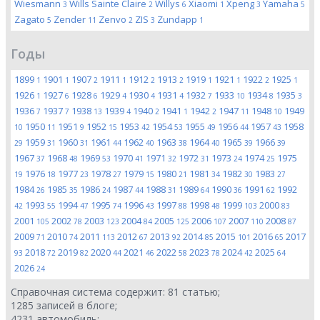
Wiesmann
Wills Sainte Claire
Willys
Xiaomi
Xpeng
Yamaha
3
2
6
1
3
5
Zagato
Zender
Zenvo
ZIS
Zundapp
5
11
2
3
1
Годы
1899
1901
1907
1911
1912
1913
1919
1921
1922
1925
1
1
2
1
2
2
1
1
2
1
1926
1927
1928
1929
1930
1931
1932
1933
1934
1935
1
6
6
4
4
4
7
10
8
3
1936
1937
1938
1939
1940
1941
1942
1947
1948
1949
7
7
13
4
2
1
2
11
10
1950
1951
1952
1953
1954
1955
1956
1957
1958
10
11
9
15
42
53
49
44
43
1959
1960
1961
1962
1963
1964
1965
1966
29
31
31
44
40
38
40
39
39
1967
1968
1969
1970
1971
1972
1973
1974
1975
37
48
53
41
32
31
24
25
1976
1977
1978
1979
1980
1981
1982
1983
19
18
23
27
15
21
34
30
27
1984
1985
1986
1987
1988
1989
1990
1991
1992
26
35
24
44
31
64
36
62
1993
1994
1995
1996
1997
1998
1999
2000
42
55
47
74
43
88
48
103
83
2001
2002
2003
2004
2005
2006
2007
2008
105
78
123
84
125
107
110
87
2009
2010
2011
2012
2013
2014
2015
2016
2017
71
74
113
67
92
85
101
65
2018
2019
2020
2021
2022
2023
2024
2025
93
72
82
44
46
58
78
42
64
2026
24
Справочная система содержит:
81
статью;
1285
записей в блоге;
4231
автомобиль;