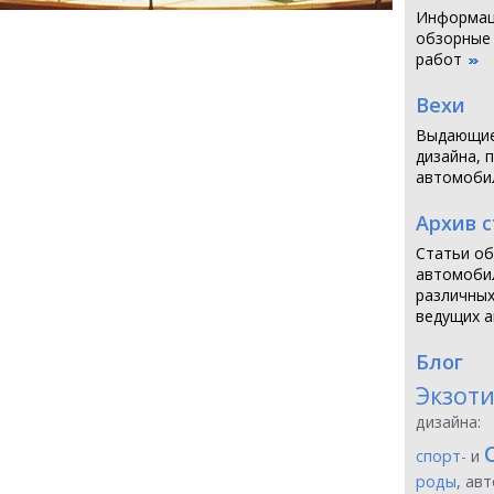
Информаци
обзорные
работ
Вехи
Выдающие
дизайна, 
автомоби
Архив 
Статьи об
автомобил
различных
ведущих а
Блог
Экзот
дизайна:
спорт-
и
роды
, ав