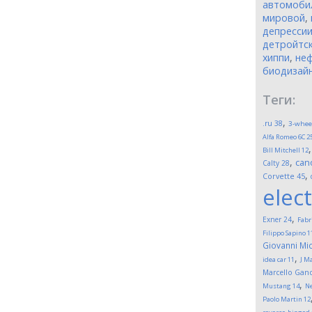
автомоби
мировой
,
депресси
детройтск
хиппи
,
неф
биодизай
Теги:
,
.ru
38
3-whee
Alfa Romeo 6C 2
Bill Mitchell
12
,
can
Calty
28
,
Corvette
45
elect
,
Exner
24
Fabr
Filippo Sapino
1
Giovanni Mic
,
idea car
11
J M
Marcello Gand
,
Mustang
14
Ne
Paolo Martin
12