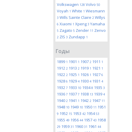
Volkswagen
Volvo
128
50
Voyah
White
Wiesmann
1
1
Wills Sainte Claire
Willys
3
2
Xiaomi
Xpeng
Yamaha
6
1
3
Zagato
Zender
Zenvo
5
5
11
ZIS
Zundapp
2
3
1
Годы
1899
1901
1907
1911
1
1
2
1
1912
1913
1919
1921
2
2
1
1
1922
1925
1926
1927
2
1
1
6
1928
1929
1930
1931
6
4
4
4
1932
1933
1934
1935
7
10
8
3
1936
1937
1938
1939
7
7
13
4
1940
1941
1942
1947
2
1
2
11
1948
1949
1950
1951
10
10
11
1952
1953
1954
9
15
42
53
1955
1956
1957
1958
49
44
43
1959
1960
1961
29
31
31
44