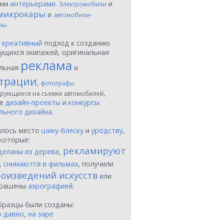
ыми
интерьерами
.
и
Электромобили
микрокары
и
автомобили-
.
ны
ы
креативный
подход к созданию
ущихся экипажей, оригинальная
реклама
льная
и
трации
,
фотографы
,
рующиеся на съемке автомобилей
ые
дизайн-проекты
и
конкурсы
льного дизайна
.
шлось место
шику-блеску
и
уродству
,
которые:
рекламируют
деланы из дерева
,
,
снимаются в фильмах
, получили
оизведений искусств
или
крашены
аэрографией
.
бразцы были созданы:
о давно
,
на заре