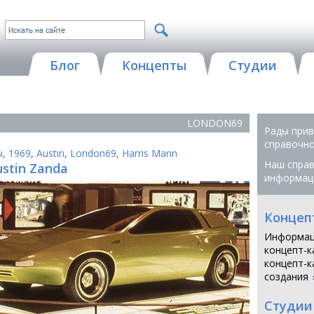
Блог
Концепты
Студии
LONDON69
Рады прив
справочной
ы
,
1969
,
Austin
,
London69
,
Harris Mann
Наш справ
ustin Zanda
информац
Концеп
Информац
концепт-к
концепт-к
создания
Студии