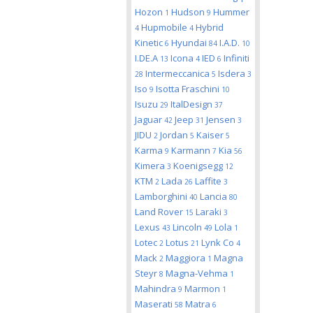
Hozon
Hudson
Hummer
1
9
Hupmobile
Hybrid
4
4
Kinetic
Hyundai
I.A.D.
6
84
10
I.DE.A
Icona
IED
Infiniti
13
4
6
Intermeccanica
Isdera
28
5
3
Iso
Isotta Fraschini
9
10
Isuzu
ItalDesign
29
37
Jaguar
Jeep
Jensen
42
31
3
JIDU
Jordan
Kaiser
2
5
5
Karma
Karmann
Kia
9
7
56
Kimera
Koenigsegg
3
12
KTM
Lada
Laffite
2
26
3
Lamborghini
Lancia
40
80
Land Rover
Laraki
15
3
Lexus
Lincoln
Lola
43
49
1
Lotec
Lotus
Lynk Co
2
21
4
Mack
Maggiora
Magna
2
1
Steyr
Magna-Vehma
8
1
Mahindra
Marmon
9
1
Maserati
Matra
58
6