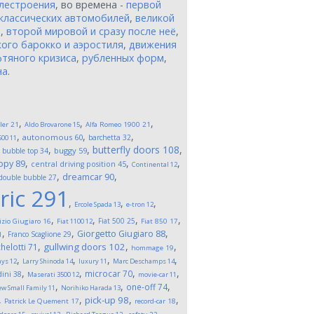
лестроения
, во времена -
первой
классических автомобилей
,
великой
и
,
второй мировой и сразу после неё
,
ого барокко и аэростиля
,
движения
тяного кризиса
,
рубленных форм
,
на
.
,
,
,
ler
21
Aldo Brovarone
15
Alfa Romeo 1900
21
,
,
,
autonomous
60
barchetta
32
500
11
,
,
,
butterfly doors
108
,
buggy
59
bubble top
34
,
,
,
opy
89
central driving position
45
Continental
12
,
,
dreamcar
90
double bubble
27
ric
291
,
,
,
Ercole Spada
13
e-tron
12
,
,
,
,
Fiat 500
25
izio Giugiaro
16
Fiat 1100
12
Fiat 850
17
,
,
,
Giorgetto Giugiaro
88
Franco Scaglione
29
1
,
,
,
gullwing doors
102
helotti
71
hommage
19
,
,
,
,
ays
12
Larry Shinoda
14
luxury
11
Marc Deschamps
14
,
,
,
,
microcar
70
ini
38
Maserati 3500
12
movie-car
11
,
,
,
one-off
74
w Small Family
11
Norihiko Harada
13
,
,
,
,
pick-up
98
Patrick Le Quement
17
record-car
18
,
,
,
,