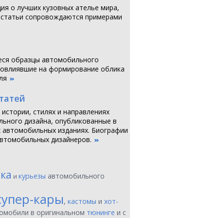
я о лучших кузовных ателье мира,
 статьи сопровождаются примерами
ся образцы автомобильного
повлиявшие на формирование облика
ля
статей
 истории, стилях и направлениях
ьного дизайна, опубликованные в
 автомобильных изданиях. Биографии
втомобильных дизайнеров.
ика
курьезы
автомобильного
и
супер-кары
,
кастомы
и
хот-
томобили в оригинальном
тюнинге
и с