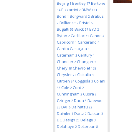
Beijing
Bentley
Bertone
1
17
Bizzarrini
BMW
14
2
123
Bond
Borgward
Brabus
1
2
Brilliance
Bristol
2
2
5
Bugatti
Buick
BYD
55
57
2
Byton
Cadillac
Canoo
2
71
4
Capricorn
Carcerano
1
4
Cardi
Castagna
8
6
Caterham
Century
2
1
Chandler
Changan
2
9
Chery
Chevrolet
18
128
Chrysler
Cisitalia
72
3
Citroen
Coggiola
Colani
84
3
Cole
Cord
33
2
2
Cunningham
Cupra
2
8
Czinger
Dacia
Daewoo
2
5
DAF
Daihatsu
25
6
92
Daimler
Dartz
Datsun
1
7
3
DC Design
Delage
26
3
Delahaye
DeLorean
2
8