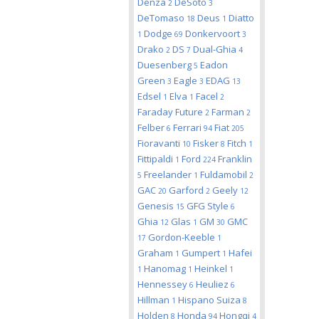
Denza
DeSoto
2
3
DeTomaso
Deus
Diatto
18
1
Dodge
Donkervoort
1
69
3
Drako
DS
Dual-Ghia
2
7
4
Duesenberg
Eadon
5
Green
Eagle
EDAG
3
3
13
Edsel
Elva
Facel
1
1
2
Faraday Future
Farman
2
2
Felber
Ferrari
Fiat
6
94
205
Fioravanti
Fisker
Fitch
10
8
1
Fittipaldi
Ford
Franklin
1
224
Freelander
Fuldamobil
5
1
2
GAC
Garford
Geely
20
2
12
Genesis
GFG Style
15
6
Ghia
Glas
GM
GMC
12
1
30
Gordon-Keeble
17
1
Graham
Gumpert
Hafei
1
1
Hanomag
Heinkel
1
1
1
Hennessey
Heuliez
6
6
Hillman
Hispano Suiza
1
8
Holden
Honda
Hongqi
8
94
4