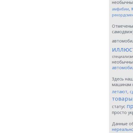
необычн
,
амфибии
рекордсме
Отмечен
самодвиж
автомоби
иллюс
специализи
необычн
автомоби
Здесь на
машинам 
летают
,
с
товары
пр
статус
просто у
Данные о
нереальн