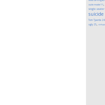
reverse-hinged
scale model
11
single-seater
suicide
Tom Tjaarda
24
,
ugly
25
virtua