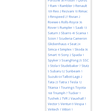
Porsche
Proton
Qoros
38
1
Ram
Rambler
Renault
7
1
3
Reo
Rezvani
Rimac
109
2
10
Rinspeed
Rivian
3
27
2
Roewe
Rolls-Royce
6
36
Rover
Rumpler
Saab
5
1
13
Saturn
Sbarro
Scania
3
49
1
Scion
Scuderia Cameron
7
Glickenhaus
Seat
4
24
Simca
Simplex
Skoda
4
1
36
Smart
Sony
Spada
19
2
1
Spyker
SsangYong
SSC
3
25
Stola
Studebaker
Stutz
3
9
7
Subaru
Sunbeam
5
52
1
Suzuki
Talbot-Lago
64
2
Tata
Tatra
Tesla
23
3
12
Titania
Touring
Toyota
1
6
Triumph
Tucker
168
7
1
Tushek
TVR
Vauxhall
2
2
7
Vector
Venturi
Vespa
5
9
1
Viritech
Vittori
1
1