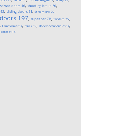
 doors
15
revival
13
Richard Teague
12
safety
22
,
,
,
scissor doors
46
shooting brake
50
,
,
,
62
sliding doors
61
Streamline
20
 doors
197
,
,
,
supercar
78
tandem
25
,
,
,
,
transformer
14
truck
19
Uedelhoven Studios
14
l concept
14