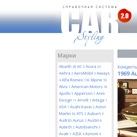
Марки
Abarth
AC
Acura
Концепт
28
5
23
1969 A
Aehra
AeroMobil
Aiways
2
3
Alfa Romeo
Alpine
4
136
10
Alvis
American Motors
1
16
Apollo
Apperson
Ares
5
1
Design
Arnolt
Artega
11
1
1
ASA
Asahi Kasei
Aston
1
2
Martin
ATS
Auburn
56
3
3
Audi
Aurus
Austin
85
2
6
Autech
Autobianchi
2
3
Avatr
AZLK
Aznom
1
4
4