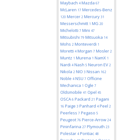
Maybach
Mazda
4
67
McLaren
Mercedes-Benz
17
Mercer
Mercury
120
2
31
Messerschmitt
MG
1
20
Michelotti
Mini
7
47
Mitsubishi
Mitsuoka
79
14
Mohs
Monteverdi
2
1
Moretti
Morgan
Mosler
4
7
2
Muntz
Murena
NamX
1
1
1
Nardi
Nash
Neuron EV
4
5
2
Nikola
NIO
Nissan
2
3
162
Noble
NSU
Officine
4
7
Mechanica
Ogle
1
7
Oldsmobile
Opel
41
45
OSCA
Packard
Pagani
6
21
Paige
Panhard
Peel
16
3
4
2
Peerless
Pegaso
7
5
Peugeot
Pierce-Arrow
76
24
Pininfarina
Plymouth
27
23
Polestar
Pontiac
4
48