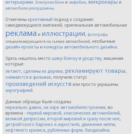
микрокары
интерьерами
.
и
,
и
Электромобили
амфибии
.
автомобили-рекордсмены
Отмечены
креативный
подход к созданию
самодвижущихся экипажей, оригинальная автомобильная
реклама
иллюстрации
и
,
фотографы
, необычные
специализирующиеся на съемке автомобилей
дизайн-проекты
и
конкурсы автомобильного дизайна
.
Здесь нашлось место
шику-блеску
и
уродству
, машинам
которые:
рекламируют товары
летают
,
сделаны из дерева
,
,
снимаются в фильмах
, получили статус
произведений искусств
или просто украшены
аэрографией
.
Данные образцы были созданы:
нереально давно
,
на заре автомобилестроения
, во
времена -
первой мировой
,
классических автомобилей
,
великой депрессии
,
второй мировой и сразу после неё
,
детройтского барокко и аэростиля
,
движения хиппи
,
нефтяного кризиса
,
рубленных форм
,
биодизайна
.