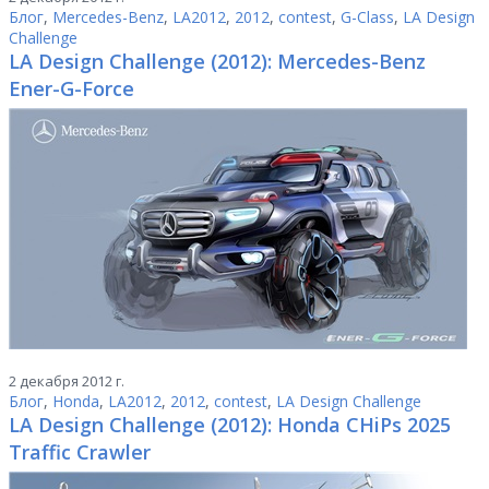
Блог
,
Mercedes-Benz
,
LA2012
,
2012
,
contest
,
G-Class
,
LA Design
Challenge
LA Design Challenge (2012): Mercedes-Benz
Ener-G-Force
2 декабря 2012 г.
Блог
,
Honda
,
LA2012
,
2012
,
contest
,
LA Design Challenge
LA Design Challenge (2012): Honda CHiPs 2025
Traffic Crawler