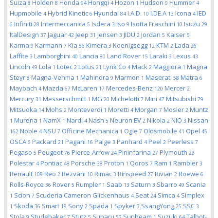
Suiza
Holden
Honda
Hongqi
Hozon
Hudson
Hummer
8
8
94
4
1
9
4
Hupmobile
Hybrid Kinetic
Hyundai
I.A.D.
I.DE.A
Icona
IED
4
6
84
10
13
4
Infiniti
Intermeccanica
Isdera
Iso
Isotta Fraschini
Isuzu
6
28
5
3
9
10
29
ItalDesign
Jaguar
Jeep
Jensen
JIDU
Jordan
Kaiser
37
42
31
3
2
5
5
Karma
Karmann
Kia
Kimera
Koenigsegg
KTM
Lada
9
7
56
3
12
2
26
Laffite
Lamborghini
Lancia
Land Rover
Laraki
Lexus
3
40
80
15
3
43
Lincoln
Lola
Lotec
Lotus
Lynk Co
Mack
Maggiora
Magna
49
1
2
21
4
2
1
Steyr
Magna-Vehma
Mahindra
Marmon
Maserati
Matra
8
1
9
1
58
6
Maybach
Mazda
McLaren
Mercedes-Benz
Mercer
4
67
17
120
2
Mercury
Messerschmitt
MG
Michelotti
Mini
Mitsubishi
31
1
20
7
47
79
Mitsuoka
Mohs
Monteverdi
Moretti
Morgan
Mosler
Muntz
14
2
1
4
7
2
Murena
NamX
Nardi
Nash
Neuron EV
Nikola
NIO
Nissan
1
1
1
4
5
2
2
3
Noble
NSU
Officine Mechanica
Ogle
Oldsmobile
Opel
162
4
7
1
7
41
45
OSCA
Packard
Pagani
Paige
Panhard
Peel
Peerless
6
21
16
3
4
2
7
Pegaso
Peugeot
Pierce-Arrow
Pininfarina
Plymouth
5
76
24
27
23
Polestar
Pontiac
Porsche
Proton
Qoros
Ram
Rambler
4
48
38
1
7
1
3
Renault
Reo
Rezvani
Rimac
Rinspeed
Rivian
Roewe
109
2
10
3
27
2
6
Rolls-Royce
Rover
Rumpler
Saab
Saturn
Sbarro
Scania
36
5
1
13
3
49
Scion
Scuderia Cameron Glickenhaus
Seat
Simca
Simplex
1
7
4
24
4
Skoda
Smart
Sony
Spada
Spyker
SsangYong
SSC
1
36
19
2
1
3
25
3
Stola
Studebaker
Stutz
Subaru
Sunbeam
Suzuki
Talbot-
9
7
5
52
1
64