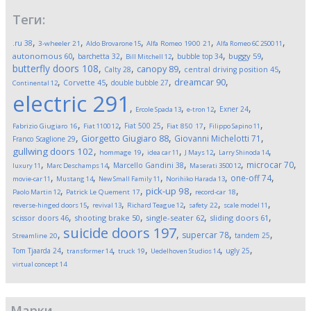
Теги:
,
,
,
,
,
.ru
38
3-wheeler
21
Aldo Brovarone
15
Alfa Romeo 1900
21
Alfa Romeo 6C 2500
11
,
,
,
,
,
autonomous
60
buggy
59
barchetta
32
bubble top
34
Bill Mitchell
12
butterfly doors
108
,
,
,
,
canopy
89
Calty
28
central driving position
45
,
,
,
,
dreamcar
90
Corvette
45
double bubble
27
Continental
12
electric
291
,
,
,
,
Exner
24
Ercole Spada
13
e-tron
12
,
,
,
,
,
Fiat 500
25
Fabrizio Giugiaro
16
Fiat 1100
12
Fiat 850
17
Filippo Sapino
11
,
,
,
Giorgetto Giugiaro
88
Giovanni Michelotti
71
Franco Scaglione
29
,
,
,
,
,
gullwing doors
102
hommage
19
idea car
11
J Mays
12
Larry Shinoda
14
,
,
,
,
,
microcar
70
Marcello Gandini
38
luxury
11
Marc Deschamps
14
Maserati 3500
12
,
,
,
,
,
one-off
74
movie-car
11
Mustang
14
New Small Family
11
Norihiko Harada
13
,
,
,
,
pick-up
98
Paolo Martin
12
Patrick Le Quement
17
record-car
18
,
,
,
,
,
reverse-hinged doors
15
revival
13
Richard Teague
12
safety
22
scale model
11
,
,
,
,
scissor doors
46
shooting brake
50
single-seater
62
sliding doors
61
suicide doors
197
,
,
,
,
supercar
78
tandem
25
Streamline
20
,
,
,
,
,
Tom Tjaarda
24
ugly
25
transformer
14
truck
19
Uedelhoven Studios
14
virtual concept
14
Марки