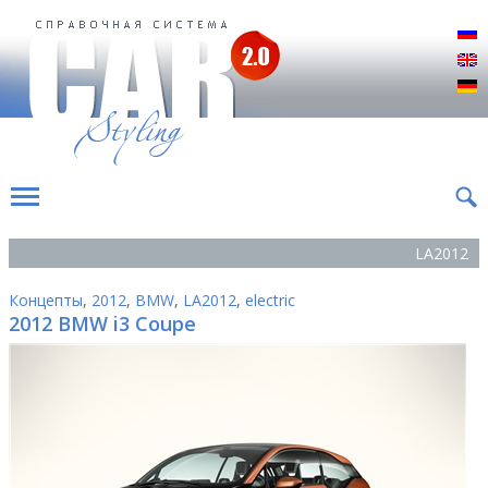
Р
E
D
LA2012
Концепты
,
2012
,
BMW
,
LA2012
,
electric
2012 BMW i3 Coupe