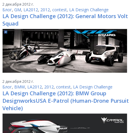
2 декабря 2012 г.
Блог
,
GM
,
LA2012
,
2012
,
contest
,
LA Design Challenge
LA Design Challenge (2012): General Motors Volt
Squad
2 декабря 2012 г.
Блог
,
BMW
,
LA2012
,
2012
,
contest
,
LA Design Challenge
LA Design Challenge (2012): BMW Group
DesignworksUSA E-Patrol (Human-Drone Pursuit
Vehicle)