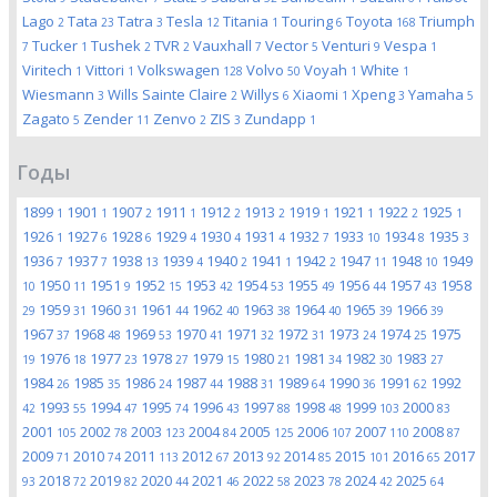
Lago
Tata
Tatra
Tesla
Titania
Touring
Toyota
Triumph
2
23
3
12
1
6
168
Tucker
Tushek
TVR
Vauxhall
Vector
Venturi
Vespa
7
1
2
2
7
5
9
1
Viritech
Vittori
Volkswagen
Volvo
Voyah
White
1
1
128
50
1
1
Wiesmann
Wills Sainte Claire
Willys
Xiaomi
Xpeng
Yamaha
3
2
6
1
3
5
Zagato
Zender
Zenvo
ZIS
Zundapp
5
11
2
3
1
Годы
1899
1901
1907
1911
1912
1913
1919
1921
1922
1925
1
1
2
1
2
2
1
1
2
1
1926
1927
1928
1929
1930
1931
1932
1933
1934
1935
1
6
6
4
4
4
7
10
8
3
1936
1937
1938
1939
1940
1941
1942
1947
1948
1949
7
7
13
4
2
1
2
11
10
1950
1951
1952
1953
1954
1955
1956
1957
1958
10
11
9
15
42
53
49
44
43
1959
1960
1961
1962
1963
1964
1965
1966
29
31
31
44
40
38
40
39
39
1967
1968
1969
1970
1971
1972
1973
1974
1975
37
48
53
41
32
31
24
25
1976
1977
1978
1979
1980
1981
1982
1983
19
18
23
27
15
21
34
30
27
1984
1985
1986
1987
1988
1989
1990
1991
1992
26
35
24
44
31
64
36
62
1993
1994
1995
1996
1997
1998
1999
2000
42
55
47
74
43
88
48
103
83
2001
2002
2003
2004
2005
2006
2007
2008
105
78
123
84
125
107
110
87
2009
2010
2011
2012
2013
2014
2015
2016
2017
71
74
113
67
92
85
101
65
2018
2019
2020
2021
2022
2023
2024
2025
93
72
82
44
46
58
78
42
64