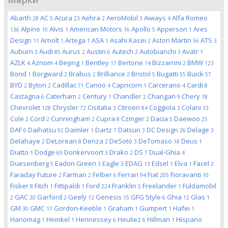
Abarth
AC
Acura
Aehra
AeroMobil
Aiways
Alfa Romeo
28
5
23
2
3
4
Alpine
Alvis
American Motors
Apollo
Apperson
Ares
136
10
1
16
5
1
Design
Arnolt
Artega
ASA
Asahi Kasei
Aston Martin
ATS
11
1
1
1
2
56
3
Auburn
Audi
Aurus
Austin
Autech
Autobianchi
Avatr
3
85
2
6
2
3
1
AZLK
Aznom
Beijing
Bentley
Bertone
Bizzarrini
BMW
4
4
1
17
14
2
123
Bond
Borgward
Brabus
Brilliance
Bristol
Bugatti
Buick
1
2
2
2
5
55
57
BYD
Byton
Cadillac
Canoo
Capricorn
Carcerano
Cardi
2
2
71
4
1
4
8
Castagna
Caterham
Century
Chandler
Changan
Chery
6
2
1
2
9
18
Chevrolet
Chrysler
Cisitalia
Citroen
Coggiola
Colani
128
72
3
84
3
33
Cole
Cord
Cunningham
Cupra
Czinger
Dacia
Daewoo
2
2
2
8
2
5
25
DAF
Daihatsu
Daimler
Dartz
Datsun
DC Design
Delage
6
92
1
7
3
26
3
Delahaye
DeLorean
Denza
DeSoto
DeTomaso
Deus
2
8
2
3
18
1
Diatto
Dodge
Donkervoort
Drako
DS
Dual-Ghia
1
69
3
2
7
4
Duesenberg
Eadon Green
Eagle
EDAG
Edsel
Elva
Facel
5
3
3
13
1
1
2
Faraday Future
Farman
Felber
Ferrari
Fiat
Fioravanti
2
2
6
94
205
10
Fisker
Fitch
Fittipaldi
Ford
Franklin
Freelander
Fuldamobil
8
1
1
224
5
1
GAC
Garford
Geely
Genesis
GFG Style
Ghia
Glas
2
20
2
12
15
6
12
1
GM
GMC
Gordon-Keeble
Graham
Gumpert
Hafei
30
17
1
1
1
1
Hanomag
Heinkel
Hennessey
Heuliez
Hillman
Hispano
1
1
6
6
1