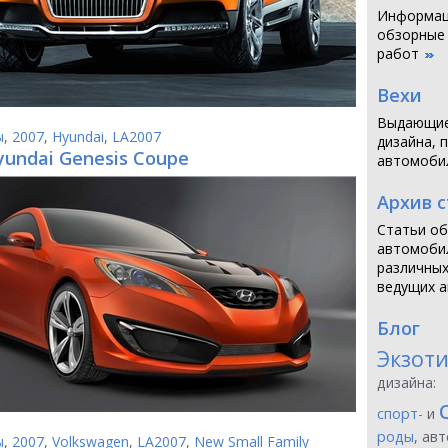
Информаци
обзорные
работ
Вехи
Выдающие
ы
,
2007
,
Hyundai
,
LA2007
дизайна, 
yundai Genesis Coupe
автомоби
Архив 
Статьи об
автомобил
различных
ведущих а
Блог
Экзот
дизайна:
спорт-
и
роды
, ав
ы
,
2007
,
Volkswagen
,
LA2007
,
New Small Family