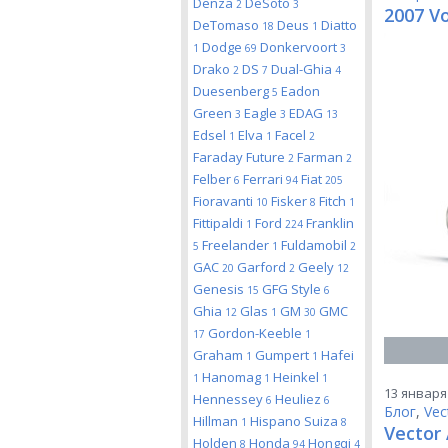
Denza
DeSoto
2
3
2007 V
DeTomaso
Deus
Diatto
18
1
Dodge
Donkervoort
1
69
3
Drako
DS
Dual-Ghia
2
7
4
Duesenberg
Eadon
5
Green
Eagle
EDAG
3
3
13
Edsel
Elva
Facel
1
1
2
Faraday Future
Farman
2
2
Felber
Ferrari
Fiat
6
94
205
Fioravanti
Fisker
Fitch
10
8
1
Fittipaldi
Ford
Franklin
1
224
Freelander
Fuldamobil
5
1
2
GAC
Garford
Geely
20
2
12
Genesis
GFG Style
15
6
Ghia
Glas
GM
GMC
12
1
30
Gordon-Keeble
17
1
Graham
Gumpert
Hafei
1
1
Hanomag
Heinkel
1
1
1
13 января 
Hennessey
Heuliez
6
6
Блог
,
Vec
Hillman
Hispano Suiza
1
8
Vector
Holden
Honda
Hongqi
8
94
4