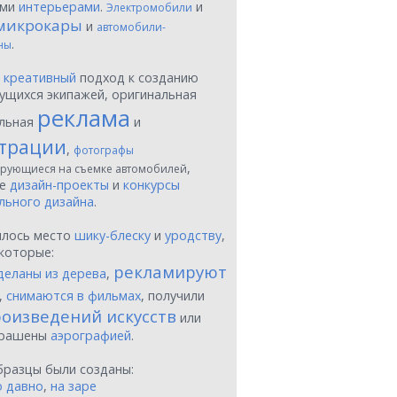
ыми
интерьерами
.
и
Электромобили
микрокары
и
автомобили-
.
ны
ы
креативный
подход к созданию
ущихся экипажей, оригинальная
реклама
льная
и
трации
,
фотографы
,
рующиеся на съемке автомобилей
ые
дизайн-проекты
и
конкурсы
льного дизайна
.
шлось место
шику-блеску
и
уродству
,
которые:
рекламируют
деланы из дерева
,
,
снимаются в фильмах
, получили
оизведений искусств
или
крашены
аэрографией
.
бразцы были созданы:
о давно
,
на заре