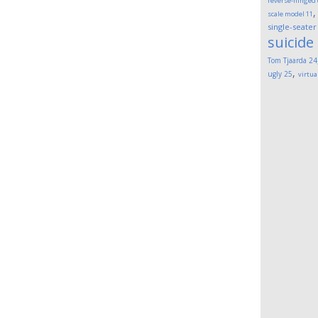
reverse-hinged
scale model
11
single-seater
suicide
Tom Tjaarda
24
,
ugly
25
virtua