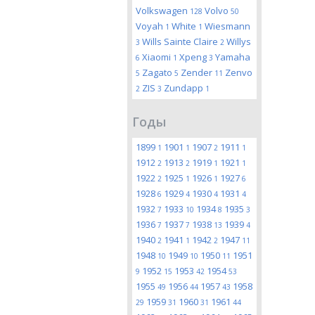
Volkswagen
Volvo
128
50
Voyah
White
Wiesmann
1
1
Wills Sainte Claire
Willys
3
2
Xiaomi
Xpeng
Yamaha
6
1
3
Zagato
Zender
Zenvo
5
5
11
ZIS
Zundapp
2
3
1
Годы
1899
1901
1907
1911
1
1
2
1
1912
1913
1919
1921
2
2
1
1
1922
1925
1926
1927
2
1
1
6
1928
1929
1930
1931
6
4
4
4
1932
1933
1934
1935
7
10
8
3
1936
1937
1938
1939
7
7
13
4
1940
1941
1942
1947
2
1
2
11
1948
1949
1950
1951
10
10
11
1952
1953
1954
9
15
42
53
1955
1956
1957
1958
49
44
43
1959
1960
1961
29
31
31
44