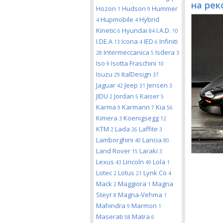
на рек
Hozon
Hudson
Hummer
1
9
Hupmobile
Hybrid
4
4
Kinetic
Hyundai
I.A.D.
6
84
10
I.DE.A
Icona
IED
Infiniti
13
4
6
Intermeccanica
Isdera
28
5
3
Iso
Isotta Fraschini
9
10
Isuzu
ItalDesign
29
37
Jaguar
Jeep
Jensen
42
31
3
JIDU
Jordan
Kaiser
2
5
5
Karma
Karmann
Kia
9
7
56
Kimera
Koenigsegg
3
12
KTM
Lada
Laffite
2
26
3
Lamborghini
Lancia
40
80
Land Rover
Laraki
15
3
Lexus
Lincoln
Lola
43
49
1
Lotec
Lotus
Lynk Co
2
21
4
Mack
Maggiora
Magna
2
1
Steyr
Magna-Vehma
8
1
Mahindra
Marmon
9
1
Maserati
Matra
58
6