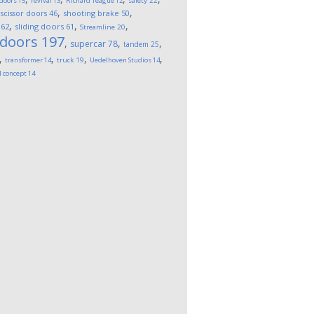
 doors
15
revival
13
Richard Teague
12
safety
22
,
,
,
scissor doors
46
shooting brake
50
,
,
,
62
sliding doors
61
Streamline
20
 doors
197
,
,
,
supercar
78
tandem
25
,
,
,
,
transformer
14
truck
19
Uedelhoven Studios
14
l concept
14