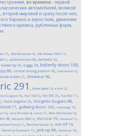
лестроения
, во времена -
первой
классических автомобилей
,
великой
и
,
второй мировой и сразу после неё
,
ого барокко и аэростиля
,
движения
тяного кризиса
,
рубленных форм
,
на
.
,
,
,
ler
21
Aldo Brovarone
15
Alfa Romeo 1900
21
,
,
,
autonomous
60
barchetta
32
500
11
,
,
,
butterfly doors
108
,
buggy
59
bubble top
34
,
,
,
opy
89
central driving position
45
Continental
12
,
,
dreamcar
90
double bubble
27
ric
291
,
,
,
Ercole Spada
13
e-tron
12
,
,
,
,
Fiat 500
25
izio Giugiaro
16
Fiat 1100
12
Fiat 850
17
,
,
,
Giorgetto Giugiaro
88
Franco Scaglione
29
1
,
,
,
gullwing doors
102
helotti
71
hommage
19
,
,
,
,
ays
12
Larry Shinoda
14
luxury
11
Marc Deschamps
14
,
,
,
,
microcar
70
ini
38
Maserati 3500
12
movie-car
11
,
,
,
one-off
74
w Small Family
11
Norihiko Harada
13
,
,
,
,
pick-up
98
Patrick Le Quement
17
record-car
18
,
,
,
,