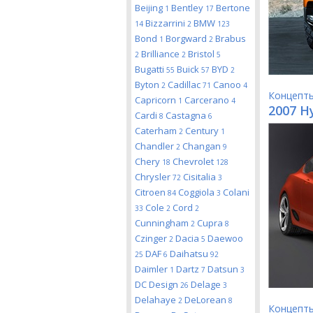
Beijing
Bentley
Bertone
1
17
Bizzarrini
BMW
14
2
123
Bond
Borgward
Brabus
1
2
Brilliance
Bristol
2
2
5
Bugatti
Buick
BYD
55
57
2
Byton
Cadillac
Canoo
2
71
4
Концепт
Capricorn
Carcerano
1
4
2007 H
Cardi
Castagna
8
6
Caterham
Century
2
1
Chandler
Changan
2
9
Chery
Chevrolet
18
128
Chrysler
Cisitalia
72
3
Citroen
Coggiola
Colani
84
3
Cole
Cord
33
2
2
Cunningham
Cupra
2
8
Czinger
Dacia
Daewoo
2
5
DAF
Daihatsu
25
6
92
Daimler
Dartz
Datsun
1
7
3
DC Design
Delage
26
3
Delahaye
DeLorean
2
8
Концепт