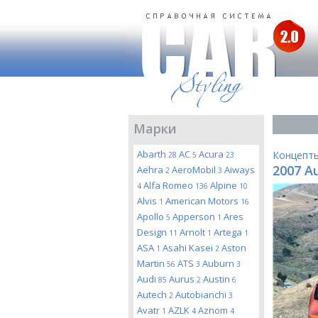
Марки
Abarth
AC
Acura
Концепт
28
5
23
2007 Au
Aehra
AeroMobil
Aiways
2
3
Alfa Romeo
Alpine
4
136
10
Alvis
American Motors
1
16
Apollo
Apperson
Ares
5
1
Design
Arnolt
Artega
11
1
1
ASA
Asahi Kasei
Aston
1
2
Martin
ATS
Auburn
56
3
3
Audi
Aurus
Austin
85
2
6
Autech
Autobianchi
2
3
Avatr
AZLK
Aznom
1
4
4