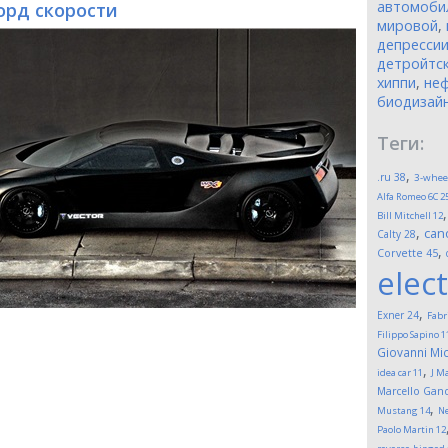
автомоби
орд скорости
мировой
,
депресси
детройтск
хиппи
,
неф
биодизай
Теги:
,
.ru
38
3-whee
Alfa Romeo 6C 2
Bill Mitchell
12
,
can
Calty
28
,
Corvette
45
elect
,
Exner
24
Fabr
Filippo Sapino
1
Giovanni Mic
,
idea car
11
J M
Marcello Gand
,
Mustang
14
Ne
Paolo Martin
12