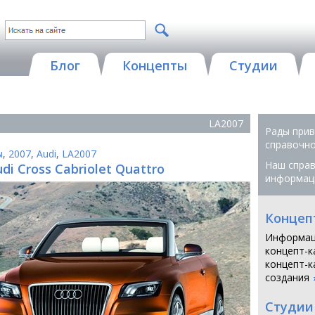
Блог
Концепты
Студии
LA2007
Рады прив
справочной
ы
,
2007
,
Audi
,
LA2007
Наш справ
di Cross Cabriolet Quattro
информац
Концеп
Информац
концепт-к
концепт-к
создания
Студии