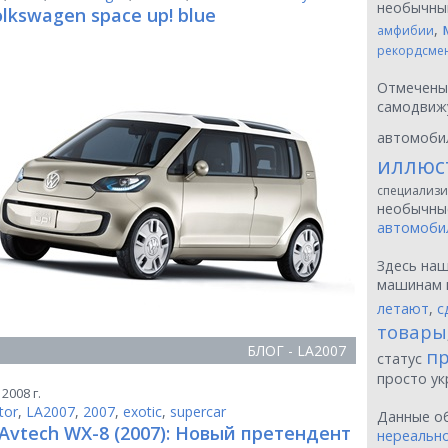
необычн
olkswagen space up! blue
,
амфибии
рекордсме
Отмечен
самодвиж
автомоби
иллюс
специализи
необычн
автомоби
Здесь на
машинам 
летают
,
с
товары
БЛОГ - LA2007
пр
статус
просто у
2008 г.
tor
,
LA2007
,
2007
,
exotic
,
supercar
Данные о
 Avtech WX-8 (2007): Новый претендент
нереальн