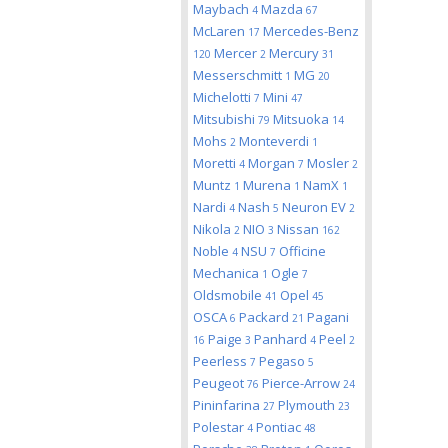
Maybach
Mazda
4
67
McLaren
Mercedes-Benz
17
Mercer
Mercury
120
2
31
Messerschmitt
MG
1
20
Michelotti
Mini
7
47
Mitsubishi
Mitsuoka
79
14
Mohs
Monteverdi
2
1
Moretti
Morgan
Mosler
4
7
2
Muntz
Murena
NamX
1
1
1
Nardi
Nash
Neuron EV
4
5
2
Nikola
NIO
Nissan
2
3
162
Noble
NSU
Officine
4
7
Mechanica
Ogle
1
7
Oldsmobile
Opel
41
45
OSCA
Packard
Pagani
6
21
Paige
Panhard
Peel
16
3
4
2
Peerless
Pegaso
7
5
Peugeot
Pierce-Arrow
76
24
Pininfarina
Plymouth
27
23
Polestar
Pontiac
4
48