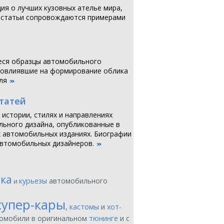
я о лучших кузовных ателье мира,
 статьи сопровождаются примерами
ся образцы автомобильного
повлиявшие на формирование облика
ля
статей
 истории, стилях и направлениях
ьного дизайна, опубликованные в
 автомобильных изданиях. Биографии
втомобильных дизайнеров.
ика
курьезы
автомобильного
и
супер-кары
,
кастомы
и
хот-
томобили в оригинальном
тюнинге
и с