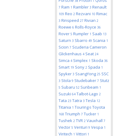
Porsche
Proton
Qoros
38
1
Ram
Rambler
Renault
7
1
3
Reo
Rezvani
Rimac
109
2
10
Rinspeed
Rivian
3
27
2
Roewe
Rolls-Royce
6
36
Rover
Rumpler
Saab
5
1
13
Saturn
Sbarro
Scania
3
49
1
Scion
Scuderia Cameron
7
Glickenhaus
Seat
4
24
Simca
Simplex
Skoda
4
1
36
Smart
Sony
Spada
19
2
1
Spyker
SsangYong
SSC
3
25
Stola
Studebaker
Stutz
3
9
7
Subaru
Sunbeam
5
52
1
Suzuki
Talbot-Lago
64
2
Tata
Tatra
Tesla
23
3
12
Titania
Touring
Toyota
1
6
Triumph
Tucker
168
7
1
Tushek
TVR
Vauxhall
2
2
7
Vector
Venturi
Vespa
5
9
1
Viritech
Vittori
1
1