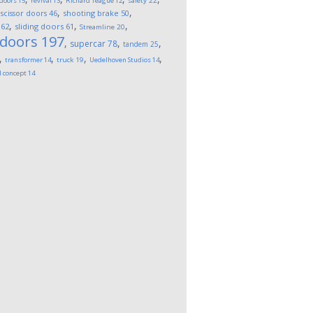
 doors
15
revival
13
Richard Teague
12
safety
22
,
,
,
scissor doors
46
shooting brake
50
,
,
,
62
sliding doors
61
Streamline
20
 doors
197
,
,
,
supercar
78
tandem
25
,
,
,
,
transformer
14
truck
19
Uedelhoven Studios
14
l concept
14