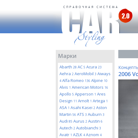
Марки
Abarth
AC
Acura
Концепт
28
5
23
2006 V
Aehra
AeroMobil
Aiways
2
3
Alfa Romeo
Alpine
4
136
10
Alvis
American Motors
1
16
Apollo
Apperson
Ares
5
1
Design
Arnolt
Artega
11
1
1
ASA
Asahi Kasei
Aston
1
2
Martin
ATS
Auburn
56
3
3
Audi
Aurus
Austin
85
2
6
Autech
Autobianchi
2
3
Avatr
AZLK
Aznom
1
4
4