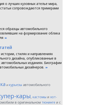
я о лучших кузовных ателье мира,
 статьи сопровождаются примерами
ся образцы автомобильного
повлиявшие на формирование облика
ля
статей
 истории, стилях и направлениях
ьного дизайна, опубликованные в
 автомобильных изданиях. Биографии
втомобильных дизайнеров.
ика
курьезы
автомобильного
и
супер-кары
,
кастомы
и
хот-
томобили в оригинальном
тюнинге
и с