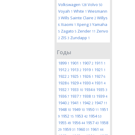
Volkswagen
Volvo
128
50
Voyah
White
Wiesmann
1
1
Wills Sainte Claire
Willys
3
2
Xiaomi
Xpeng
Yamaha
6
1
3
Zagato
Zender
Zenvo
5
5
11
ZIS
Zundapp
2
3
1
Годы
1899
1901
1907
1911
1
1
2
1
1912
1913
1919
1921
2
2
1
1
1922
1925
1926
1927
2
1
1
6
1928
1929
1930
1931
6
4
4
4
1932
1933
1934
1935
7
10
8
3
1936
1937
1938
1939
7
7
13
4
1940
1941
1942
1947
2
1
2
11
1948
1949
1950
1951
10
10
11
1952
1953
1954
9
15
42
53
1955
1956
1957
1958
49
44
43
1959
1960
1961
29
31
31
44