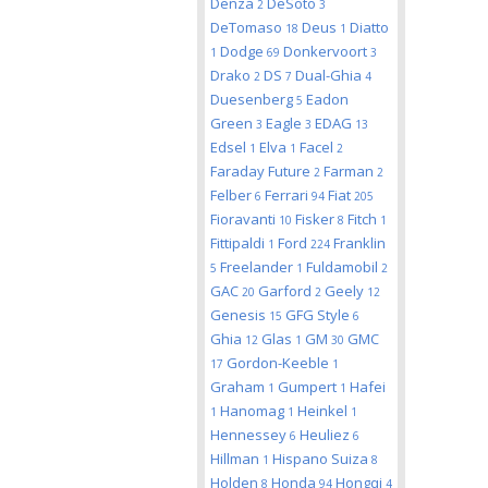
Denza
DeSoto
2
3
DeTomaso
Deus
Diatto
18
1
Dodge
Donkervoort
1
69
3
Drako
DS
Dual-Ghia
2
7
4
Duesenberg
Eadon
5
Green
Eagle
EDAG
3
3
13
Edsel
Elva
Facel
1
1
2
Faraday Future
Farman
2
2
Felber
Ferrari
Fiat
6
94
205
Fioravanti
Fisker
Fitch
10
8
1
Fittipaldi
Ford
Franklin
1
224
Freelander
Fuldamobil
5
1
2
GAC
Garford
Geely
20
2
12
Genesis
GFG Style
15
6
Ghia
Glas
GM
GMC
12
1
30
Gordon-Keeble
17
1
Graham
Gumpert
Hafei
1
1
Hanomag
Heinkel
1
1
1
Hennessey
Heuliez
6
6
Hillman
Hispano Suiza
1
8
Holden
Honda
Hongqi
8
94
4