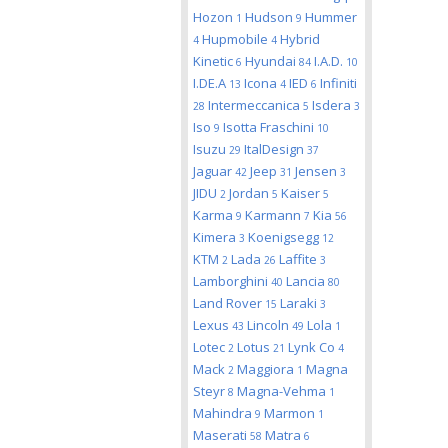
Hozon
Hudson
Hummer
1
9
Hupmobile
Hybrid
4
4
Kinetic
Hyundai
I.A.D.
6
84
10
I.DE.A
Icona
IED
Infiniti
13
4
6
Intermeccanica
Isdera
28
5
3
Iso
Isotta Fraschini
9
10
Isuzu
ItalDesign
29
37
Jaguar
Jeep
Jensen
42
31
3
JIDU
Jordan
Kaiser
2
5
5
Karma
Karmann
Kia
9
7
56
Kimera
Koenigsegg
3
12
KTM
Lada
Laffite
2
26
3
Lamborghini
Lancia
40
80
Land Rover
Laraki
15
3
Lexus
Lincoln
Lola
43
49
1
Lotec
Lotus
Lynk Co
2
21
4
Mack
Maggiora
Magna
2
1
Steyr
Magna-Vehma
8
1
Mahindra
Marmon
9
1
Maserati
Matra
58
6