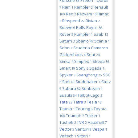
Porsche
Proton
Qoros
38
1
Ram
Rambler
Renault
7
1
3
Reo
Rezvani
Rimac
109
2
10
Rinspeed
Rivian
3
27
2
Roewe
Rolls-Royce
6
36
Rover
Rumpler
Saab
5
1
13
Saturn
Sbarro
Scania
3
49
1
Scion
Scuderia Cameron
7
Glickenhaus
Seat
4
24
Simca
Simplex
Skoda
4
1
36
Smart
Sony
Spada
19
2
1
Spyker
SsangYong
SSC
3
25
Stola
Studebaker
Stutz
3
9
7
Subaru
Sunbeam
5
52
1
Suzuki
Talbot-Lago
64
2
Tata
Tatra
Tesla
23
3
12
Titania
Touring
Toyota
1
6
Triumph
Tucker
168
7
1
Tushek
TVR
Vauxhall
2
2
7
Vector
Venturi
Vespa
5
9
1
Viritech
Vittori
1
1