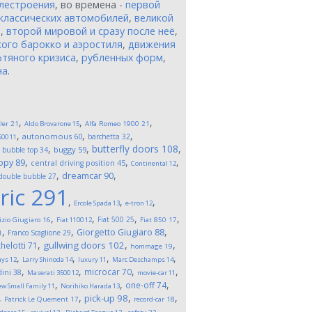
лестроения
, во времена -
первой
классических автомобилей
,
великой
и
,
второй мировой и сразу после неё
,
ого барокко и аэростиля
,
движения
тяного кризиса
,
рубленных форм
,
на
.
,
,
,
ler
21
Aldo Brovarone
15
Alfa Romeo 1900
21
,
,
,
autonomous
60
barchetta
32
500
11
,
,
,
butterfly doors
108
,
buggy
59
bubble top
34
,
,
,
opy
89
central driving position
45
Continental
12
,
,
dreamcar
90
double bubble
27
ric
291
,
,
,
Ercole Spada
13
e-tron
12
,
,
,
,
Fiat 500
25
izio Giugiaro
16
Fiat 1100
12
Fiat 850
17
,
,
,
Giorgetto Giugiaro
88
Franco Scaglione
29
1
,
,
,
gullwing doors
102
helotti
71
hommage
19
,
,
,
,
ays
12
Larry Shinoda
14
luxury
11
Marc Deschamps
14
,
,
,
,
microcar
70
ini
38
Maserati 3500
12
movie-car
11
,
,
,
one-off
74
w Small Family
11
Norihiko Harada
13
,
,
,
,
pick-up
98
Patrick Le Quement
17
record-car
18
,
,
,
,