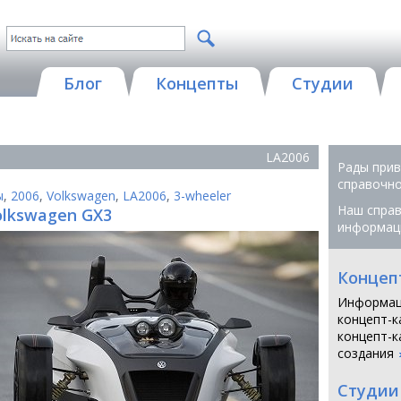
Блог
Концепты
Студии
LA2006
Рады прив
справочной
ы
,
2006
,
Volkswagen
,
LA2006
,
3-wheeler
Наш справ
olkswagen GX3
информац
Концеп
Информац
концепт-к
концепт-к
создания
Студии