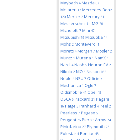
Maybach
Mazda
4
67
McLaren
Mercedes-Benz
17
Mercer
Mercury
120
2
31
Messerschmitt
MG
1
20
Michelotti
Mini
7
47
Mitsubishi
Mitsuoka
79
14
Mohs
Monteverdi
2
1
Moretti
Morgan
Mosler
4
7
2
Muntz
Murena
NamX
1
1
1
Nardi
Nash
Neuron EV
4
5
2
Nikola
NIO
Nissan
2
3
162
Noble
NSU
Officine
4
7
Mechanica
Ogle
1
7
Oldsmobile
Opel
41
45
OSCA
Packard
Pagani
6
21
Paige
Panhard
Peel
16
3
4
2
Peerless
Pegaso
7
5
Peugeot
Pierce-Arrow
76
24
Pininfarina
Plymouth
27
23
Polestar
Pontiac
4
48