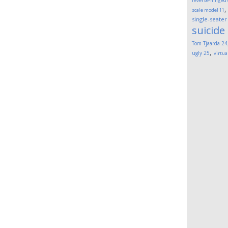
reverse-hinged
scale model
11
single-seater
suicide
Tom Tjaarda
24
,
ugly
25
virtua