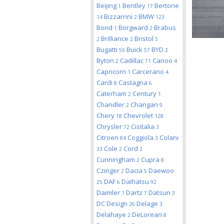
Beijing
Bentley
Bertone
1
17
Bizzarrini
BMW
14
2
123
Bond
Borgward
Brabus
1
2
Brilliance
Bristol
2
2
5
Bugatti
Buick
BYD
55
57
2
Byton
Cadillac
Canoo
2
71
4
Capricorn
Carcerano
1
4
Cardi
Castagna
8
6
Caterham
Century
2
1
Chandler
Changan
2
9
Chery
Chevrolet
18
128
Chrysler
Cisitalia
72
3
Citroen
Coggiola
Colani
84
3
Cole
Cord
33
2
2
Cunningham
Cupra
2
8
Czinger
Dacia
Daewoo
2
5
DAF
Daihatsu
25
6
92
Daimler
Dartz
Datsun
1
7
3
DC Design
Delage
26
3
Delahaye
DeLorean
2
8