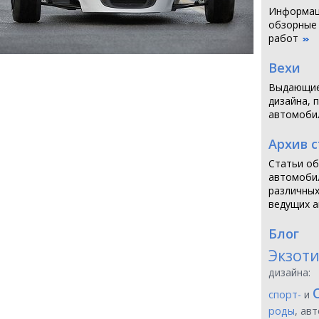
Информаци
обзорные
работ
Вехи
Выдающие
дизайна, 
автомоби
Архив 
Статьи об
автомобил
различных
ведущих а
Блог
Экзот
дизайна:
спорт-
и
роды
, ав