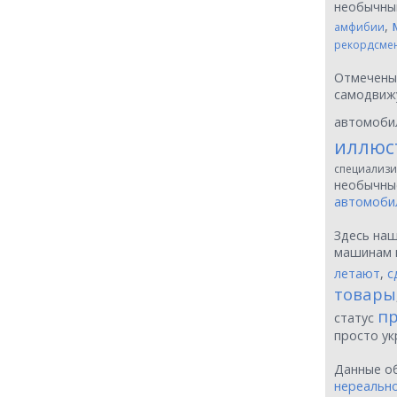
необычн
,
амфибии
рекордсме
Отмечен
самодвиж
автомоби
иллюс
специализи
необычн
автомоби
Здесь на
машинам 
летают
,
с
товары
пр
статус
просто у
Данные о
нереальн