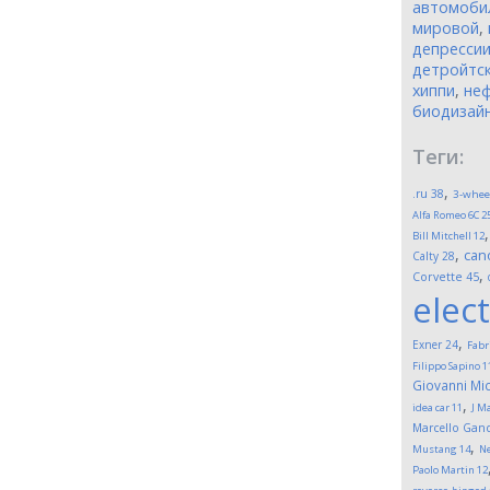
автомоби
мировой
,
депресси
детройтск
хиппи
,
неф
биодизай
Теги:
,
.ru
38
3-whee
Alfa Romeo 6C 2
Bill Mitchell
12
,
can
Calty
28
,
Corvette
45
elect
,
Exner
24
Fabr
Filippo Sapino
1
Giovanni Mic
,
idea car
11
J M
Marcello Gand
,
Mustang
14
Ne
Paolo Martin
12