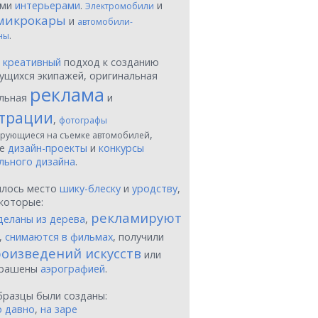
ыми
интерьерами
.
и
Электромобили
микрокары
и
автомобили-
.
ны
ы
креативный
подход к созданию
ущихся экипажей, оригинальная
реклама
льная
и
трации
,
фотографы
,
рующиеся на съемке автомобилей
ые
дизайн-проекты
и
конкурсы
льного дизайна
.
шлось место
шику-блеску
и
уродству
,
которые:
рекламируют
деланы из дерева
,
,
снимаются в фильмах
, получили
оизведений искусств
или
крашены
аэрографией
.
бразцы были созданы:
о давно
,
на заре