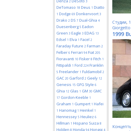
Denza
DeSoto
2
3
DeTomaso
Deus
Diatto
18
1
Dodge
Donkervoort
1
69
3
Drako
DS
Dual-Ghia
2
7
4
Студии
,
1
Duesenberg
Eadon
5
Giorgetto
Green
Eagle
EDAG
1999 Bu
3
3
13
Edsel
Elva
Facel
1
1
2
Faraday Future
Farman
2
2
Felber
Ferrari
Fiat
6
94
205
Fioravanti
Fisker
Fitch
10
8
1
Fittipaldi
Ford
Franklin
1
224
Freelander
Fuldamobil
5
1
2
GAC
Garford
Geely
20
2
12
Genesis
GFG Style
15
6
Ghia
Glas
GM
GMC
12
1
30
Gordon-Keeble
17
1
Graham
Gumpert
Hafei
1
1
Hanomag
Heinkel
1
1
1
Hennessey
Heuliez
5
6
Hillman
Hispano Suiza
1
8
Концепт
Holden
Honda
Hongqi
8
94
4