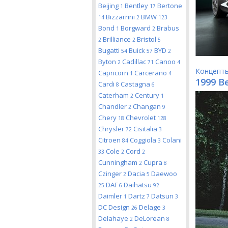
Beijing
Bentley
Bertone
1
17
Bizzarrini
BMW
14
2
123
Bond
Borgward
Brabus
1
2
Brilliance
Bristol
2
2
5
Bugatti
Buick
BYD
54
57
2
Byton
Cadillac
Canoo
2
71
4
Концепт
Capricorn
Carcerano
1
4
1999 B
Cardi
Castagna
8
6
Caterham
Century
2
1
Chandler
Changan
2
9
Chery
Chevrolet
18
128
Chrysler
Cisitalia
72
3
Citroen
Coggiola
Colani
84
3
Cole
Cord
33
2
2
Cunningham
Cupra
2
8
Czinger
Dacia
Daewoo
2
5
DAF
Daihatsu
25
6
92
Daimler
Dartz
Datsun
1
7
3
DC Design
Delage
26
3
Delahaye
DeLorean
2
8