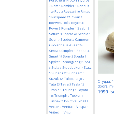
Porsche
Proton
Qoros
38
1
Ram
Rambler
Renault
7
1
3
Reo
Rezvani
Rimac
109
2
10
Rinspeed
Rivian
3
27
2
Roewe
Rolls-Royce
6
36
Rover
Rumpler
Saab
5
1
13
Saturn
Sbarro
Scania
3
49
1
Scion
Scuderia Cameron
7
Glickenhaus
Seat
4
24
Simca
Simplex
Skoda
4
1
36
Smart
Sony
Spada
19
2
1
Spyker
SsangYong
SSC
3
25
Stola
Studebaker
Stutz
3
9
7
Subaru
Sunbeam
5
52
1
Suzuki
Talbot-Lago
64
2
Студии
,
1
Tata
Tatra
Tesla
23
3
12
doors
,
mi
Titania
Touring
Toyota
1
6
1999 Is
Triumph
Tucker
168
7
1
Tushek
TVR
Vauxhall
2
2
7
Vector
Venturi
Vespa
5
9
1
Viritech
Vittori
1
1