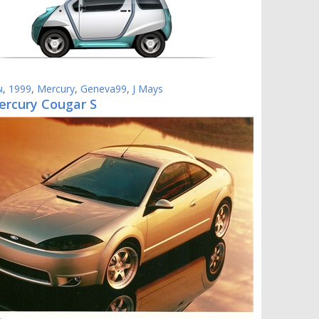
ы
,
1999
,
Mercury
,
Geneva99
,
J Mays
ercury Cougar S