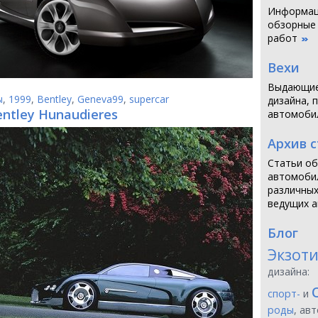
Информаци
обзорные
работ
Вехи
Выдающие
ы
,
1999
,
Bentley
,
Geneva99
,
supercar
дизайна, 
entley Hunaudieres
автомоби
Архив 
Статьи об
автомобил
различных
ведущих а
Блог
Экзот
дизайна:
спорт-
и
роды
, ав