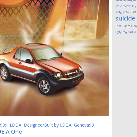
reverse-hinged
scale model
11
single-seater
suicide
Tom Tjaarda
24
,
ugly
25
virtua
999
,
I.DE.A
,
Designed/Built by I.DE.A
,
Geneva99
DE.A One