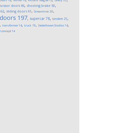
 doors
15
revival
13
Richard Teague
12
safety
22
,
,
,
scissor doors
46
shooting brake
50
,
,
,
62
sliding doors
61
Streamline
20
 doors
197
,
,
,
supercar
78
tandem
25
,
,
,
,
transformer
14
truck
19
Uedelhoven Studios
14
l concept
14