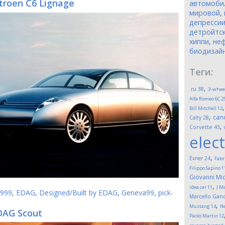
itroen C6 Lignage
автомоби
мировой
,
депресси
детройтск
хиппи
,
неф
биодизай
Теги:
,
.ru
38
3-whee
Alfa Romeo 6C 2
Bill Mitchell
12
,
can
Calty
28
,
Corvette
45
elect
,
Exner
24
Fabr
Filippo Sapino
1
Giovanni Mic
,
idea car
11
J M
999
,
EDAG
,
Designed/Built by EDAG
,
Geneva99
,
pick-
Marcello Gand
,
Mustang
14
Ne
DAG Scout
Paolo Martin
12