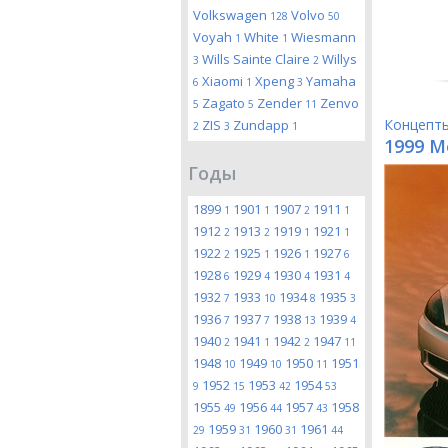
Volkswagen
Volvo
128
50
Voyah
White
Wiesmann
1
1
Wills Sainte Claire
Willys
3
2
Xiaomi
Xpeng
Yamaha
6
1
3
Zagato
Zender
Zenvo
5
5
11
Концепт
ZIS
Zundapp
2
3
1
1999 M
Годы
1899
1901
1907
1911
1
1
2
1
1912
1913
1919
1921
2
2
1
1
1922
1925
1926
1927
2
1
1
6
1928
1929
1930
1931
6
4
4
4
1932
1933
1934
1935
7
10
8
3
1936
1937
1938
1939
7
7
13
4
1940
1941
1942
1947
2
1
2
11
1948
1949
1950
1951
10
10
11
1952
1953
1954
9
15
42
53
1955
1956
1957
1958
49
44
43
1959
1960
1961
29
31
31
44