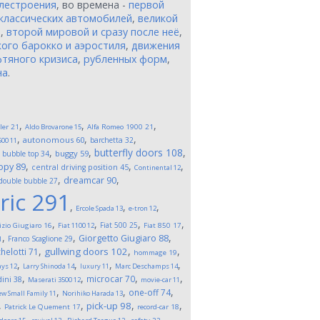
лестроения
, во времена -
первой
классических автомобилей
,
великой
и
,
второй мировой и сразу после неё
,
ого барокко и аэростиля
,
движения
тяного кризиса
,
рубленных форм
,
на
.
,
,
,
ler
21
Aldo Brovarone
15
Alfa Romeo 1900
21
,
,
,
autonomous
60
barchetta
32
500
11
,
,
,
butterfly doors
108
,
buggy
59
bubble top
34
,
,
,
opy
89
central driving position
45
Continental
12
,
,
dreamcar
90
double bubble
27
ric
291
,
,
,
Ercole Spada
13
e-tron
12
,
,
,
,
Fiat 500
25
izio Giugiaro
16
Fiat 1100
12
Fiat 850
17
,
,
,
Giorgetto Giugiaro
88
Franco Scaglione
29
1
,
,
,
gullwing doors
102
helotti
71
hommage
19
,
,
,
,
ays
12
Larry Shinoda
14
luxury
11
Marc Deschamps
14
,
,
,
,
microcar
70
ini
38
Maserati 3500
12
movie-car
11
,
,
,
one-off
74
w Small Family
11
Norihiko Harada
13
,
,
,
,
pick-up
98
Patrick Le Quement
17
record-car
18
,
,
,
,