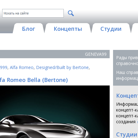
Блог
Концепты
Студии
GENEVA99
Рады прив
справочной
999
,
Alfa Romeo
,
Designed/Built by Bertone
,
Наш справ
9
информац
lfa Romeo Bella (Bertone)
Концеп
Информац
концепт-к
концепт-к
создания
Студии