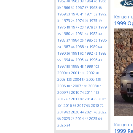
1962
1963
1964
1965
40
38
40
1966
1967
1968
39
39
37
48
1969
1970
1971
1972
53
41
32
Концепт
1973
1974
1975
31
24
25
19
1999 O
1976
1977
1978
1979
18
23
27
1980
1981
1982
15
21
34
30
1983
1984
1985
1986
27
26
35
1987
1988
1989
24
44
31
64
1990
1991
1992
1993
36
62
42
1994
1995
1996
55
47
74
43
1997
1998
1999
88
48
103
2000
2001
2002
83
105
78
2003
2004
2005
123
84
125
2006
2007
2008
107
110
87
2009
2010
2011
71
74
113
2012
2013
2014
2015
67
92
85
2016
2017
2018
101
65
93
72
2019
2020
2021
2022
82
44
46
2023
2024
2025
58
78
42
64
Концепт
2026
24
1999 R