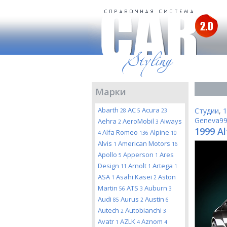
Марки
Abarth
AC
Acura
Студии
,
1
28
5
23
Geneva9
Aehra
AeroMobil
Aiways
2
3
1999 A
Alfa Romeo
Alpine
4
136
10
Alvis
American Motors
1
16
Apollo
Apperson
Ares
5
1
Design
Arnolt
Artega
11
1
1
ASA
Asahi Kasei
Aston
1
2
Martin
ATS
Auburn
56
3
3
Audi
Aurus
Austin
85
2
6
Autech
Autobianchi
2
3
Avatr
AZLK
Aznom
1
4
4