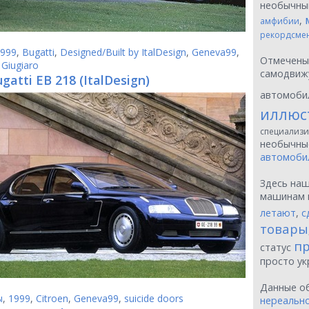
необычн
,
амфибии
рекордсме
999
,
Bugatti
,
Designed/Built by ItalDesign
,
Geneva99
,
Отмечен
 Giugiaro
самодвиж
gatti EB 218 (ItalDesign)
автомоби
иллюс
специализи
необычн
автомоби
Здесь на
машинам 
летают
,
с
товары
пр
статус
просто у
Данные о
ы
,
1999
,
Citroen
,
Geneva99
,
suicide doors
нереальн