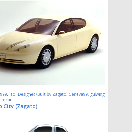
999
,
Iso
,
Designed/Built by Zagato
,
Geneva99
,
gulwing
crocar
o City (Zagato)