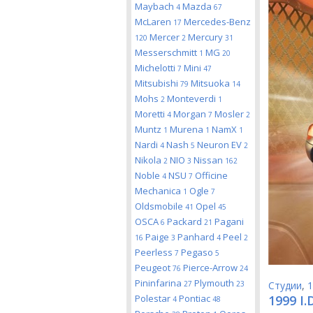
Maybach
Mazda
4
67
McLaren
Mercedes-Benz
17
Mercer
Mercury
120
2
31
Messerschmitt
MG
1
20
Michelotti
Mini
7
47
Mitsubishi
Mitsuoka
79
14
Mohs
Monteverdi
2
1
Moretti
Morgan
Mosler
4
7
2
Muntz
Murena
NamX
1
1
1
Nardi
Nash
Neuron EV
4
5
2
Nikola
NIO
Nissan
2
3
162
Noble
NSU
Officine
4
7
Mechanica
Ogle
1
7
Oldsmobile
Opel
41
45
OSCA
Packard
Pagani
6
21
Paige
Panhard
Peel
16
3
4
2
Peerless
Pegaso
7
5
Peugeot
Pierce-Arrow
76
24
Pininfarina
Plymouth
27
23
Студии
,
1
Polestar
Pontiac
1999 I.
4
48