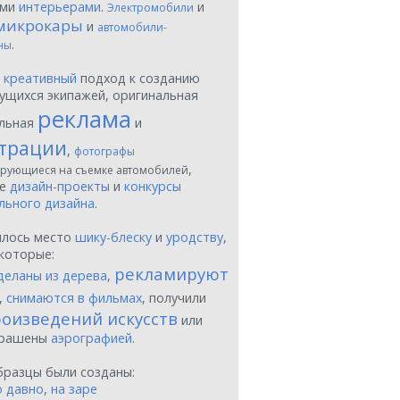
ыми
интерьерами
.
и
Электромобили
микрокары
и
автомобили-
.
ны
ы
креативный
подход к созданию
ущихся экипажей, оригинальная
реклама
льная
и
трации
,
фотографы
,
рующиеся на съемке автомобилей
ые
дизайн-проекты
и
конкурсы
льного дизайна
.
шлось место
шику-блеску
и
уродству
,
которые:
рекламируют
деланы из дерева
,
,
снимаются в фильмах
, получили
оизведений искусств
или
крашены
аэрографией
.
бразцы были созданы:
о давно
,
на заре