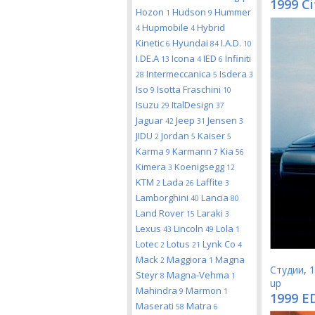
1999 C
Hozon
Hudson
Hummer
1
9
Hupmobile
Hybrid
4
4
Kinetic
Hyundai
I.A.D.
6
84
10
I.DE.A
Icona
IED
Infiniti
13
4
6
Intermeccanica
Isdera
28
5
3
Iso
Isotta Fraschini
9
10
Isuzu
ItalDesign
29
37
Jaguar
Jeep
Jensen
42
31
3
JIDU
Jordan
Kaiser
2
5
5
Karma
Karmann
Kia
9
7
56
Kimera
Koenigsegg
3
12
KTM
Lada
Laffite
2
26
3
Lamborghini
Lancia
40
80
Land Rover
Laraki
15
3
Lexus
Lincoln
Lola
43
49
1
Lotec
Lotus
Lynk Co
2
21
4
Mack
Maggiora
Magna
2
1
Студии
,
1
Steyr
Magna-Vehma
8
1
up
Mahindra
Marmon
9
1
1999 E
Maserati
Matra
58
6