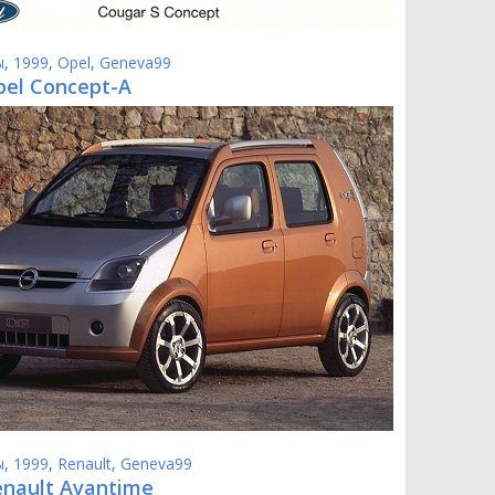
ы
,
1999
,
Opel
,
Geneva99
pel Concept-A
ы
,
1999
,
Renault
,
Geneva99
enault Avantime