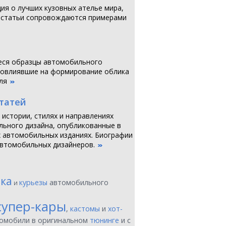
я о лучших кузовных ателье мира,
 статьи сопровождаются примерами
ся образцы автомобильного
повлиявшие на формирование облика
ля
статей
 истории, стилях и направлениях
ьного дизайна, опубликованные в
 автомобильных изданиях. Биографии
втомобильных дизайнеров.
ика
курьезы
автомобильного
и
супер-кары
,
кастомы
и
хот-
томобили в оригинальном
тюнинге
и с