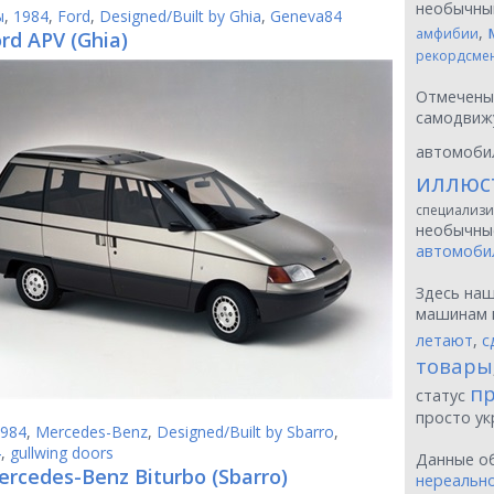
необычн
ы
,
1984
,
Ford
,
Designed/Built by Ghia
,
Geneva84
,
амфибии
rd APV (Ghia)
рекордсме
Отмечен
самодвиж
автомоби
иллюс
специализи
необычн
автомоби
Здесь на
машинам 
летают
,
с
товары
пр
статус
просто у
984
,
Mercedes-Benz
,
Designed/Built by Sbarro
,
4
,
gullwing doors
Данные о
ercedes-Benz Biturbo (Sbarro)
нереальн