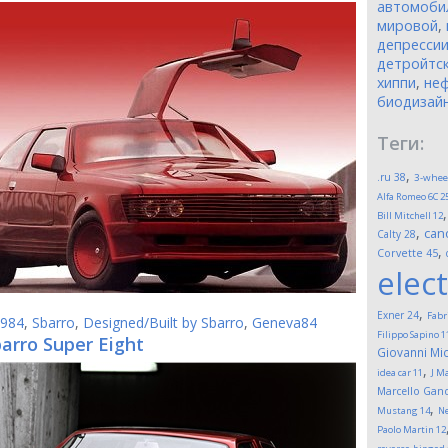
автомоби
мировой
,
депресси
детройтск
хиппи
,
неф
биодизай
Теги:
,
.ru
38
3-whee
Alfa Romeo 6C 2
Bill Mitchell
12
,
can
Calty
28
,
Corvette
45
elect
,
Exner
24
Fabr
984
,
Sbarro
,
Designed/Built by Sbarro
,
Geneva84
Filippo Sapino
1
arro Super Eight
Giovanni Mic
,
idea car
11
J M
Marcello Gand
,
Mustang
14
Ne
Paolo Martin
12