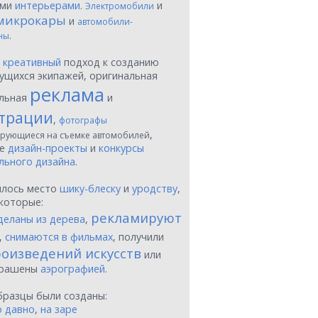
ыми
интерьерами
.
и
Электромобили
микрокары
и
автомобили-
.
ны
ы
креативный
подход к созданию
ущихся экипажей, оригинальная
реклама
льная
и
трации
,
фотографы
,
рующиеся на съемке автомобилей
ые
дизайн-проекты
и
конкурсы
льного дизайна
.
шлось место
шику-блеску
и
уродству
,
которые:
рекламируют
деланы из дерева
,
,
снимаются в фильмах
, получили
оизведений искусств
или
крашены
аэрографией
.
бразцы были созданы:
о давно
,
на заре