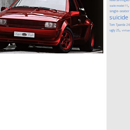
reverse-hinged
scale model
11
single-seater
suicide
Tom Tjaarda
24
,
ugly
25
virtua