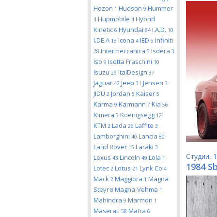
Hozon
Hudson
Hummer
1
9
Hupmobile
Hybrid
4
4
Kinetic
Hyundai
I.A.D.
6
84
10
I.DE.A
Icona
IED
Infiniti
13
4
6
Intermeccanica
Isdera
28
5
3
Iso
Isotta Fraschini
9
10
Isuzu
ItalDesign
29
37
Jaguar
Jeep
Jensen
42
31
3
JIDU
Jordan
Kaiser
2
5
5
Karma
Karmann
Kia
9
7
56
Kimera
Koenigsegg
3
12
KTM
Lada
Laffite
2
26
3
Lamborghini
Lancia
40
80
Land Rover
Laraki
15
3
Студии
,
1
Lexus
Lincoln
Lola
43
49
1
1984 Sb
Lotec
Lotus
Lynk Co
2
21
4
Mack
Maggiora
Magna
2
1
Steyr
Magna-Vehma
8
1
Mahindra
Marmon
9
1
Maserati
Matra
58
6