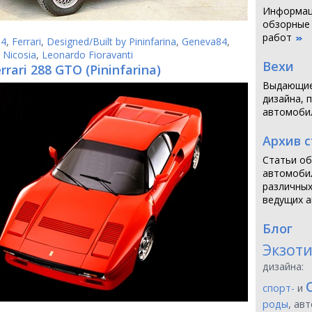
Информаци
обзорные
работ
84
,
Ferrari
,
Designed/Built by Pininfarina
,
Geneva84
,
 Nicosia
,
Leonardo Fioravanti
Вехи
rrari 288 GTO (Pininfarina)
Выдающие
дизайна, 
автомоби
Архив 
Статьи об
автомобил
различных
ведущих а
Блог
Экзот
дизайна:
спорт-
и
роды
, ав