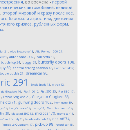
лестроения
, во времена -
первой
классических автомобилей
,
великой
и
,
второй мировой и сразу после неё
,
ого барокко и аэростиля
,
движения
тяного кризиса
,
рубленных форм
,
на
.
,
,
,
ler
21
Aldo Brovarone
15
Alfa Romeo 1900
21
,
,
,
autonomous
60
barchetta
32
500
11
,
,
,
butterfly doors
108
,
buggy
59
bubble top
34
,
,
,
opy
89
central driving position
45
Continental
12
,
,
dreamcar
90
double bubble
27
ric
291
,
,
,
Ercole Spada
13
e-tron
12
,
,
,
,
Fiat 500
25
izio Giugiaro
16
Fiat 1100
12
Fiat 850
17
,
,
,
Giorgetto Giugiaro
88
Franco Scaglione
29
1
,
,
,
gullwing doors
102
helotti
71
hommage
19
,
,
,
,
ays
12
Larry Shinoda
14
luxury
11
Marc Deschamps
14
,
,
,
,
microcar
70
ini
38
Maserati 3500
12
movie-car
11
,
,
,
one-off
74
w Small Family
11
Norihiko Harada
13
,
,
,
,
pick-up
98
Patrick Le Quement
17
record-car
18
,
,
,
,