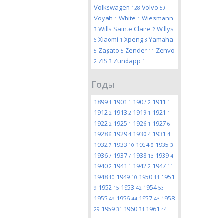
Volkswagen
Volvo
128
50
Voyah
White
Wiesmann
1
1
Wills Sainte Claire
Willys
3
2
Xiaomi
Xpeng
Yamaha
6
1
3
Zagato
Zender
Zenvo
5
5
11
ZIS
Zundapp
2
3
1
Годы
1899
1901
1907
1911
1
1
2
1
1912
1913
1919
1921
2
2
1
1
1922
1925
1926
1927
2
1
1
6
1928
1929
1930
1931
6
4
4
4
1932
1933
1934
1935
7
10
8
3
1936
1937
1938
1939
7
7
13
4
1940
1941
1942
1947
2
1
2
11
1948
1949
1950
1951
10
10
11
1952
1953
1954
9
15
42
53
1955
1956
1957
1958
49
44
43
1959
1960
1961
29
31
31
44