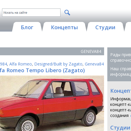
Блог
Концепты
Студии
GENEVA84
Рады прив
справочной
984
,
Alfa Romeo
,
Designed/Built by Zagato
,
Geneva84
Наш справ
lfa Romeo Tempo Libero (Zagato)
информац
Концеп
Информац
концепт-к
концепт-к
создания
Студии