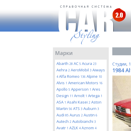
Марки
Abarth
AC
Acura
Студии
,
1
28
5
23
1984 A
Aehra
AeroMobil
Aiways
2
3
Alfa Romeo
Alpine
4
136
10
Alvis
American Motors
1
16
Apollo
Apperson
Ares
5
1
Design
Arnolt
Artega
11
1
1
ASA
Asahi Kasei
Aston
1
2
Martin
ATS
Auburn
56
3
3
Audi
Aurus
Austin
85
2
6
Autech
Autobianchi
2
3
Avatr
AZLK
Aznom
1
4
4