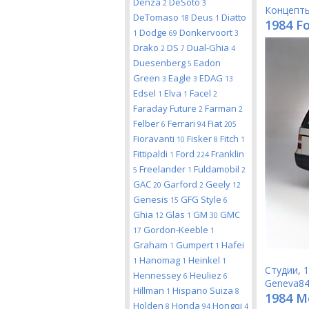
Denza
DeSoto
2
3
Концепт
DeTomaso
Deus
Diatto
18
1
1984 Fo
Dodge
Donkervoort
1
69
3
Drako
DS
Dual-Ghia
2
7
4
Duesenberg
Eadon
5
Green
Eagle
EDAG
3
3
13
Edsel
Elva
Facel
1
1
2
Faraday Future
Farman
2
2
Felber
Ferrari
Fiat
6
94
205
Fioravanti
Fisker
Fitch
10
8
1
Fittipaldi
Ford
Franklin
1
224
Freelander
Fuldamobil
5
1
2
GAC
Garford
Geely
20
2
12
Genesis
GFG Style
15
6
Ghia
Glas
GM
GMC
12
1
30
Gordon-Keeble
17
1
Graham
Gumpert
Hafei
1
1
Hanomag
Heinkel
1
1
1
Студии
,
1
Hennessey
Heuliez
6
6
Geneva8
Hillman
Hispano Suiza
1
8
1984 M
Holden
Honda
Hongqi
8
94
4