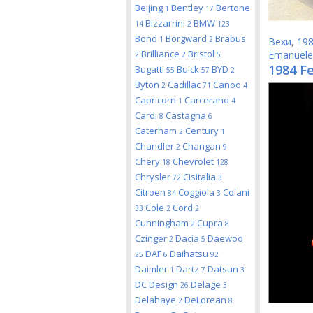
Beijing
Bentley
Bertone
1
17
Bizzarrini
BMW
14
2
123
Bond
Borgward
Brabus
1
2
Вехи
,
19
Brilliance
Bristol
Emanuele
2
2
5
1984 Fe
Bugatti
Buick
BYD
55
57
2
Byton
Cadillac
Canoo
2
71
4
Capricorn
Carcerano
1
4
Cardi
Castagna
8
6
Caterham
Century
2
1
Chandler
Changan
2
9
Chery
Chevrolet
18
128
Chrysler
Cisitalia
72
3
Citroen
Coggiola
Colani
84
3
Cole
Cord
33
2
2
Cunningham
Cupra
2
8
Czinger
Dacia
Daewoo
2
5
DAF
Daihatsu
25
6
92
Daimler
Dartz
Datsun
1
7
3
DC Design
Delage
26
3
Delahaye
DeLorean
2
8