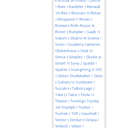
Porsche
Proton
Qoros
38
1
Ram
Rambler
Renault
7
1
3
Reo
Rezvani
Rimac
109
2
10
Rinspeed
Rivian
3
27
2
Roewe
Rolls-Royce
6
36
Rover
Rumpler
Saab
5
1
13
Saturn
Sbarro
Scania
3
49
1
Scion
Scuderia Cameron
7
Glickenhaus
Seat
4
24
Simca
Simplex
Skoda
4
1
36
Smart
Sony
Spada
19
2
1
Spyker
SsangYong
SSC
3
25
Stola
Studebaker
Stutz
3
9
7
Subaru
Sunbeam
5
52
1
Suzuki
Talbot-Lago
64
2
Tata
Tatra
Tesla
23
3
12
Titania
Touring
Toyota
1
6
Triumph
Tucker
168
7
1
Tushek
TVR
Vauxhall
2
2
7
Vector
Venturi
Vespa
5
9
1
Viritech
Vittori
1
1