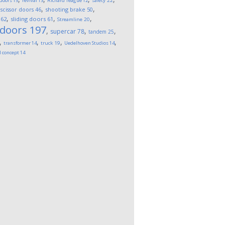
 doors
15
revival
13
Richard Teague
12
safety
22
,
,
,
scissor doors
46
shooting brake
50
,
,
,
62
sliding doors
61
Streamline
20
 doors
197
,
,
,
supercar
78
tandem
25
,
,
,
,
transformer
14
truck
19
Uedelhoven Studios
14
l concept
14