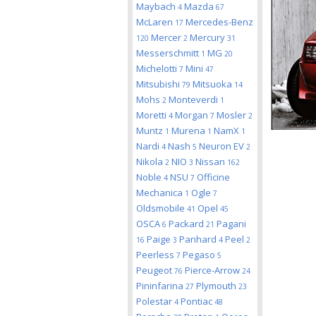
Maybach
Mazda
4
67
McLaren
Mercedes-Benz
17
Mercer
Mercury
120
2
31
Messerschmitt
MG
1
20
Michelotti
Mini
7
47
Mitsubishi
Mitsuoka
79
14
Mohs
Monteverdi
2
1
Moretti
Morgan
Mosler
4
7
2
Muntz
Murena
NamX
1
1
1
Nardi
Nash
Neuron EV
4
5
2
Nikola
NIO
Nissan
2
3
162
Noble
NSU
Officine
4
7
Mechanica
Ogle
1
7
Oldsmobile
Opel
41
45
OSCA
Packard
Pagani
6
21
Paige
Panhard
Peel
16
3
4
2
Peerless
Pegaso
7
5
Peugeot
Pierce-Arrow
76
24
Pininfarina
Plymouth
27
23
Polestar
Pontiac
4
48