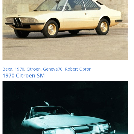
Вехи
,
1970
,
Citroen
,
Geneva70
,
Robert Opron
1970 Citroen SM