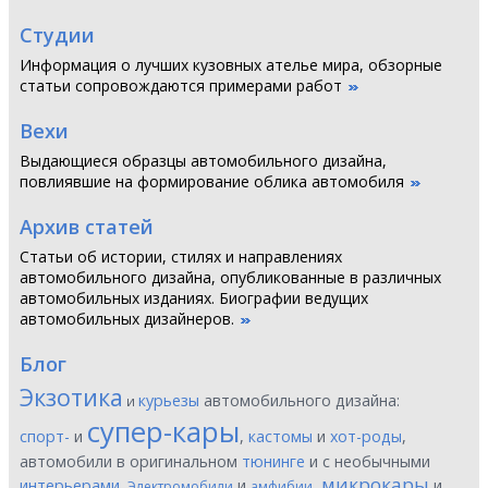
Студии
Информация о лучших кузовных ателье мира, обзорные
статьи сопровождаются примерами работ
Вехи
Выдающиеся образцы автомобильного дизайна,
повлиявшие на формирование облика автомобиля
Архив статей
Статьи об истории, стилях и направлениях
автомобильного дизайна, опубликованные в различных
автомобильных изданиях. Биографии ведущих
автомобильных дизайнеров.
Блог
Экзотика
курьезы
автомобильного дизайна:
и
супер-кары
спорт-
и
,
кастомы
и
хот-роды
,
автомобили в оригинальном
тюнинге
и с необычными
микрокары
интерьерами
.
и
,
и
Электромобили
амфибии