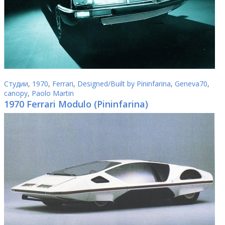
Студии
,
1970
,
Ferrari
,
Designed/Built by Pininfarina
,
Geneva70
,
canopy
,
Paolo Martin
1970 Ferrari Modulo (Pininfarina)