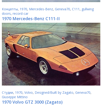
Концепты
,
1970
,
Mercedes-Benz
,
Geneva70
,
C111
,
gullwing
doors
,
record-car
1970 Mercedes-Benz C111-II
Студии
,
1970
,
Volvo
,
Designed/Built by Zagato
,
Geneva70
,
Giuseppe Mittino
1970 Volvo GTZ 3000 (Zagato)