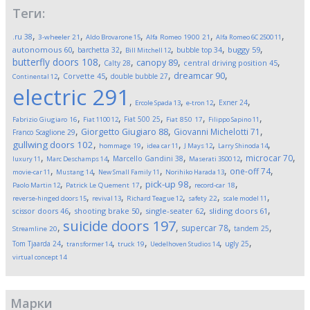
Теги:
,
,
,
,
,
.ru
38
3-wheeler
21
Aldo Brovarone
15
Alfa Romeo 1900
21
Alfa Romeo 6C 2500
11
,
,
,
,
,
autonomous
60
buggy
59
barchetta
32
bubble top
34
Bill Mitchell
12
butterfly doors
108
,
,
,
,
canopy
89
Calty
28
central driving position
45
,
,
,
,
dreamcar
90
Corvette
45
double bubble
27
Continental
12
electric
291
,
,
,
,
Exner
24
Ercole Spada
13
e-tron
12
,
,
,
,
,
Fiat 500
25
Fabrizio Giugiaro
16
Fiat 1100
12
Fiat 850
17
Filippo Sapino
11
,
,
,
Giorgetto Giugiaro
88
Giovanni Michelotti
71
Franco Scaglione
29
,
,
,
,
,
gullwing doors
102
hommage
19
idea car
11
J Mays
12
Larry Shinoda
14
,
,
,
,
,
microcar
70
Marcello Gandini
38
luxury
11
Marc Deschamps
14
Maserati 3500
12
,
,
,
,
,
one-off
74
movie-car
11
Mustang
14
New Small Family
11
Norihiko Harada
13
,
,
,
,
pick-up
98
Paolo Martin
12
Patrick Le Quement
17
record-car
18
,
,
,
,
,
reverse-hinged doors
15
revival
13
Richard Teague
12
safety
22
scale model
11
,
,
,
,
scissor doors
46
shooting brake
50
single-seater
62
sliding doors
61
suicide doors
197
,
,
,
,
supercar
78
tandem
25
Streamline
20
,
,
,
,
,
Tom Tjaarda
24
ugly
25
transformer
14
truck
19
Uedelhoven Studios
14
virtual concept
14
Марки