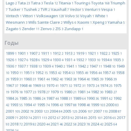
Lago
Tata
Tatra
Tesla
Titania
Touring
Toyota
Triumph
2
23
3
12
1
6
168
Tucker
Tushek
TVR
Vauxhall
Vector
Venturi
Vespa
7
1
2
2
7
5
9
1
Viritech
Vittori
Volkswagen
Volvo
Voyah
White
1
1
128
50
1
1
Wiesmann
Wills Sainte Claire
Willys
Xiaomi
Xpeng
Yamaha
3
2
6
1
3
5
Zagato
Zender
Zenvo
ZIS
Zundapp
5
11
2
3
1
Годы
1899
1901
1907
1911
1912
1913
1919
1921
1922
1925
1
1
2
1
2
2
1
1
2
1
1926
1927
1928
1929
1930
1931
1932
1933
1934
1935
1
6
6
4
4
4
7
10
8
3
1936
1937
1938
1939
1940
1941
1942
1947
1948
1949
7
7
13
4
2
1
2
11
10
1950
1951
1952
1953
1954
1955
1956
1957
1958
10
11
9
15
42
53
49
44
43
1959
1960
1961
1962
1963
1964
1965
1966
29
31
31
44
40
38
40
39
39
1967
1968
1969
1970
1971
1972
1973
1974
1975
37
48
53
41
32
31
24
25
1976
1977
1978
1979
1980
1981
1982
1983
19
18
23
27
15
21
34
30
27
1984
1985
1986
1987
1988
1989
1990
1991
1992
26
35
24
44
31
64
36
62
1993
1994
1995
1996
1997
1998
1999
2000
42
55
47
74
43
88
48
103
83
2001
2002
2003
2004
2005
2006
2007
2008
105
78
123
84
125
107
110
87
2009
2010
2011
2012
2013
2014
2015
2016
2017
71
74
113
67
92
85
101
65
2018
2019
2020
2021
2022
2023
2024
2025
93
72
82
44
46
58
78
42
64
2026
24