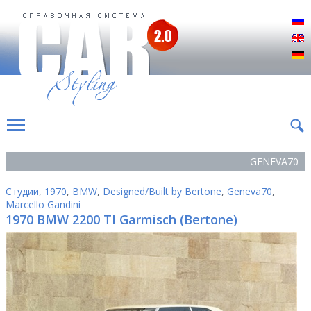
Р
E
D
GENEVA70
Студии
,
1970
,
BMW
,
Designed/Built by Bertone
,
Geneva70
,
Marcello Gandini
1970 BMW 2200 TI Garmisch (Bertone)