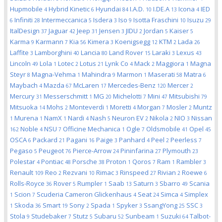
Hupmobile
Hybrid Kinetic
Hyundai
I.A.D.
I.DE.A
Icona
IED
4
6
84
10
13
4
Infiniti
Intermeccanica
Isdera
Iso
Isotta Fraschini
Isuzu
6
28
5
3
9
10
29
ItalDesign
Jaguar
Jeep
Jensen
JIDU
Jordan
Kaiser
37
42
31
3
2
5
5
Karma
Karmann
Kia
Kimera
Koenigsegg
KTM
Lada
9
7
56
3
12
2
26
Laffite
Lamborghini
Lancia
Land Rover
Laraki
Lexus
3
40
80
15
3
43
Lincoln
Lola
Lotec
Lotus
Lynk Co
Mack
Maggiora
Magna
49
1
2
21
4
2
1
Steyr
Magna-Vehma
Mahindra
Marmon
Maserati
Matra
8
1
9
1
58
6
Maybach
Mazda
McLaren
Mercedes-Benz
Mercer
4
67
17
120
2
Mercury
Messerschmitt
MG
Michelotti
Mini
Mitsubishi
31
1
20
7
47
79
Mitsuoka
Mohs
Monteverdi
Moretti
Morgan
Mosler
Muntz
14
2
1
4
7
2
Murena
NamX
Nardi
Nash
Neuron EV
Nikola
NIO
Nissan
1
1
1
4
5
2
2
3
Noble
NSU
Officine Mechanica
Ogle
Oldsmobile
Opel
162
4
7
1
7
41
45
OSCA
Packard
Pagani
Paige
Panhard
Peel
Peerless
6
21
16
3
4
2
7
Pegaso
Peugeot
Pierce-Arrow
Pininfarina
Plymouth
5
76
24
27
23
Polestar
Pontiac
Porsche
Proton
Qoros
Ram
Rambler
4
48
38
1
7
1
3
Renault
Reo
Rezvani
Rimac
Rinspeed
Rivian
Roewe
109
2
10
3
27
2
6
Rolls-Royce
Rover
Rumpler
Saab
Saturn
Sbarro
Scania
36
5
1
13
3
49
Scion
Scuderia Cameron Glickenhaus
Seat
Simca
Simplex
1
7
4
24
4
Skoda
Smart
Sony
Spada
Spyker
SsangYong
SSC
1
36
19
2
1
3
25
3
Stola
Studebaker
Stutz
Subaru
Sunbeam
Suzuki
Talbot-
9
7
5
52
1
64