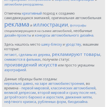
.
автомобили-рекордсмены
Отмечены
креативный
подход к созданию
самодвижущихся экипажей, оригинальная автомобильная
реклама
иллюстрации
и
,
фотографы
, необычные
специализирующиеся на съемке автомобилей
дизайн-проекты
и
конкурсы автомобильного дизайна
.
Здесь нашлось место
шику-блеску
и
уродству
, машинам
которые:
рекламируют товары
летают
,
сделаны из дерева
,
,
снимаются в фильмах
, получили статус
произведений искусств
или просто украшены
аэрографией
.
Данные образцы были созданы:
нереально давно
,
на заре автомобилестроения
, во
времена -
первой мировой
,
классических автомобилей
,
великой депрессии
,
второй мировой и сразу после неё
,
детройтского барокко и аэростиля
,
движения хиппи
,
нефтяного кризиса
,
рубленных форм
,
биодизайна
.