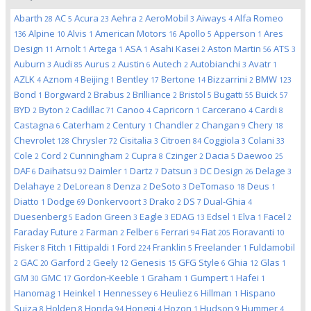
Abarth
AC
Acura
Aehra
AeroMobil
Aiways
Alfa Romeo
28
5
23
2
3
4
Alpine
Alvis
American Motors
Apollo
Apperson
Ares
136
10
1
16
5
1
Design
Arnolt
Artega
ASA
Asahi Kasei
Aston Martin
ATS
11
1
1
1
2
56
3
Auburn
Audi
Aurus
Austin
Autech
Autobianchi
Avatr
3
85
2
6
2
3
1
AZLK
Aznom
Beijing
Bentley
Bertone
Bizzarrini
BMW
4
4
1
17
14
2
123
Bond
Borgward
Brabus
Brilliance
Bristol
Bugatti
Buick
1
2
2
2
5
55
57
BYD
Byton
Cadillac
Canoo
Capricorn
Carcerano
Cardi
2
2
71
4
1
4
8
Castagna
Caterham
Century
Chandler
Changan
Chery
6
2
1
2
9
18
Chevrolet
Chrysler
Cisitalia
Citroen
Coggiola
Colani
128
72
3
84
3
33
Cole
Cord
Cunningham
Cupra
Czinger
Dacia
Daewoo
2
2
2
8
2
5
25
DAF
Daihatsu
Daimler
Dartz
Datsun
DC Design
Delage
6
92
1
7
3
26
3
Delahaye
DeLorean
Denza
DeSoto
DeTomaso
Deus
2
8
2
3
18
1
Diatto
Dodge
Donkervoort
Drako
DS
Dual-Ghia
1
69
3
2
7
4
Duesenberg
Eadon Green
Eagle
EDAG
Edsel
Elva
Facel
5
3
3
13
1
1
2
Faraday Future
Farman
Felber
Ferrari
Fiat
Fioravanti
2
2
6
94
205
10
Fisker
Fitch
Fittipaldi
Ford
Franklin
Freelander
Fuldamobil
8
1
1
224
5
1
GAC
Garford
Geely
Genesis
GFG Style
Ghia
Glas
2
20
2
12
15
6
12
1
GM
GMC
Gordon-Keeble
Graham
Gumpert
Hafei
30
17
1
1
1
1
Hanomag
Heinkel
Hennessey
Heuliez
Hillman
Hispano
1
1
6
6
1
Suiza
Holden
Honda
Hongqi
Hozon
Hudson
Hummer
8
8
94
4
1
9
4