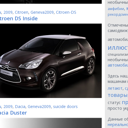
необычн
,
амфибии
ы
,
2009
,
Citroen
,
Geneva2009
,
Citroen-DS
рекордсме
troen DS Inside
Отмечен
самодвиж
автомоби
иллюс
специализи
необычн
автомоби
Здесь на
машинам 
летают
,
с
товары
пр
статус
ы
,
2009
,
Dacia
,
Geneva2009
,
suicide doors
просто у
acia Duster
Данные о
нереальн