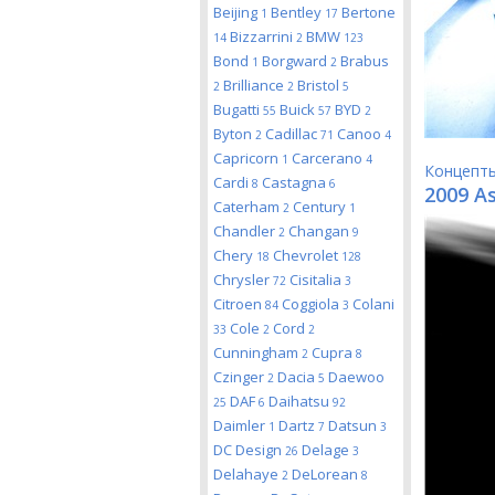
Beijing
Bentley
Bertone
1
17
Bizzarrini
BMW
14
2
123
Bond
Borgward
Brabus
1
2
Brilliance
Bristol
2
2
5
Bugatti
Buick
BYD
55
57
2
Byton
Cadillac
Canoo
2
71
4
Capricorn
Carcerano
1
4
Концепт
Cardi
Castagna
8
6
2009 A
Caterham
Century
2
1
Chandler
Changan
2
9
Chery
Chevrolet
18
128
Chrysler
Cisitalia
72
3
Citroen
Coggiola
Colani
84
3
Cole
Cord
33
2
2
Cunningham
Cupra
2
8
Czinger
Dacia
Daewoo
2
5
DAF
Daihatsu
25
6
92
Daimler
Dartz
Datsun
1
7
3
DC Design
Delage
26
3
Delahaye
DeLorean
2
8