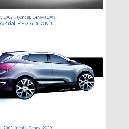
ы
,
2009
,
Hyundai
,
Geneva2009
yundai HED-6 ix-ONIC
ы
,
2009
,
Infiniti
,
Geneva2009