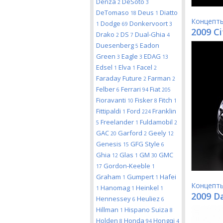
Denza
DeSoto
2
3
DeTomaso
Deus
Diatto
18
1
Концепт
Dodge
Donkervoort
1
69
3
2009 Ci
Drako
DS
Dual-Ghia
2
7
4
Duesenberg
Eadon
5
Green
Eagle
EDAG
3
3
13
Edsel
Elva
Facel
1
1
2
Faraday Future
Farman
2
2
Felber
Ferrari
Fiat
6
94
205
Fioravanti
Fisker
Fitch
10
8
1
Fittipaldi
Ford
Franklin
1
224
Freelander
Fuldamobil
5
1
2
GAC
Garford
Geely
20
2
12
Genesis
GFG Style
15
6
Ghia
Glas
GM
GMC
12
1
30
Gordon-Keeble
17
1
Graham
Gumpert
Hafei
1
1
Концепт
Hanomag
Heinkel
1
1
1
2009 D
Hennessey
Heuliez
6
6
Hillman
Hispano Suiza
1
8
Holden
Honda
Hongqi
8
94
4