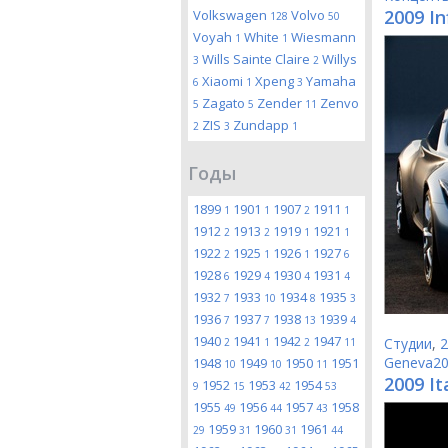
2009 In
Volkswagen
Volvo
128
50
Voyah
White
Wiesmann
1
1
Wills Sainte Claire
Willys
3
2
Xiaomi
Xpeng
Yamaha
6
1
3
Zagato
Zender
Zenvo
5
5
11
ZIS
Zundapp
2
3
1
Годы
1899
1901
1907
1911
1
1
2
1
1912
1913
1919
1921
2
2
1
1
1922
1925
1926
1927
2
1
1
6
1928
1929
1930
1931
6
4
4
4
1932
1933
1934
1935
7
10
8
3
1936
1937
1938
1939
7
7
13
4
1940
1941
1942
1947
Студии
,
2
2
1
2
11
Geneva2
1948
1949
1950
1951
10
10
11
2009 I
1952
1953
1954
9
15
42
53
1955
1956
1957
1958
49
44
43
1959
1960
1961
29
31
31
44