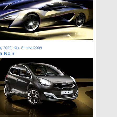
ы
,
2009
,
Kia
,
Geneva2009
ia No 3