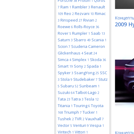
Porsche
Proton
Qoros
38
1
Ram
Rambler
Renault
7
1
3
Reo
Rezvani
Rimac
109
2
10
Концепт
Rinspeed
Rivian
3
27
2
2009 H
Roewe
Rolls-Royce
6
36
Rover
Rumpler
Saab
5
1
13
Saturn
Sbarro
Scania
3
49
1
Scion
Scuderia Cameron
7
Glickenhaus
Seat
4
24
Simca
Simplex
Skoda
4
1
36
Smart
Sony
Spada
19
2
1
Spyker
SsangYong
SSC
3
25
Stola
Studebaker
Stutz
3
9
7
Subaru
Sunbeam
5
52
1
Suzuki
Talbot-Lago
64
2
Tata
Tatra
Tesla
23
3
12
Titania
Touring
Toyota
1
6
Triumph
Tucker
168
7
1
Tushek
TVR
Vauxhall
2
2
7
Vector
Venturi
Vespa
5
9
1
Viritech
Vittori
Концепт
1
1