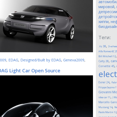
автомоби
мировой
,
депресси
детройтск
хиппи
,
неф
биодизай
Теги:
,
.ru
38
3-whee
Alfa Romeo 6C 2
Bill Mitchell
12
009
,
EDAG
,
Designed/Built by EDAG
,
Geneva2009
,
,
can
Calty
28
,
Corvette
45
DAG Light Car Open Source
elect
,
Exner
24
Fabr
Filippo Sapino
1
Giovanni Mic
,
idea car
11
J M
Marcello Gand
,
Mustang
14
Ne
Paolo Martin
12