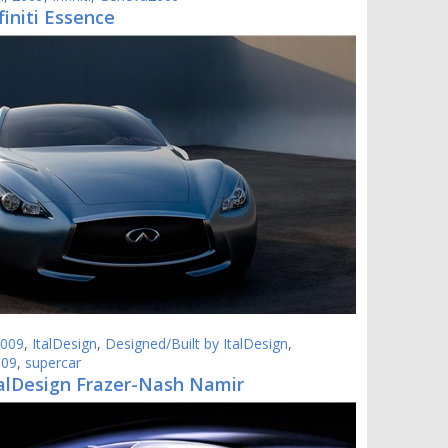
finiti Essence
009
,
ItalDesign
,
Designed/Built by ItalDesign
,
009
,
supercar
talDesign Frazer-Nash Namir