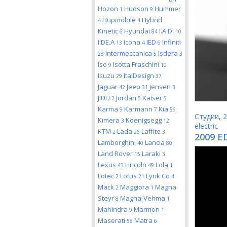
Hozon
Hudson
Hummer
1
9
Hupmobile
Hybrid
4
4
Kinetic
Hyundai
I.A.D.
6
84
10
I.DE.A
Icona
IED
Infiniti
13
4
6
Intermeccanica
Isdera
28
5
3
Iso
Isotta Fraschini
9
10
Isuzu
ItalDesign
29
37
Jaguar
Jeep
Jensen
42
31
3
JIDU
Jordan
Kaiser
2
5
5
Karma
Karmann
Kia
9
7
56
Студии
,
2
Kimera
Koenigsegg
3
12
electric
KTM
Lada
Laffite
2
26
3
2009 E
Lamborghini
Lancia
40
80
Land Rover
Laraki
15
3
Lexus
Lincoln
Lola
43
49
1
Lotec
Lotus
Lynk Co
2
21
4
Mack
Maggiora
Magna
2
1
Steyr
Magna-Vehma
8
1
Mahindra
Marmon
9
1
Maserati
Matra
58
6