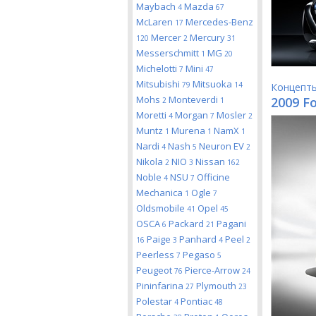
Maybach
Mazda
4
67
McLaren
Mercedes-Benz
17
Mercer
Mercury
120
2
31
Messerschmitt
MG
1
20
Michelotti
Mini
7
47
Mitsubishi
Mitsuoka
79
14
Концепт
Mohs
Monteverdi
2009 Fo
2
1
Moretti
Morgan
Mosler
4
7
2
Muntz
Murena
NamX
1
1
1
Nardi
Nash
Neuron EV
4
5
2
Nikola
NIO
Nissan
2
3
162
Noble
NSU
Officine
4
7
Mechanica
Ogle
1
7
Oldsmobile
Opel
41
45
OSCA
Packard
Pagani
6
21
Paige
Panhard
Peel
16
3
4
2
Peerless
Pegaso
7
5
Peugeot
Pierce-Arrow
76
24
Pininfarina
Plymouth
27
23
Polestar
Pontiac
4
48