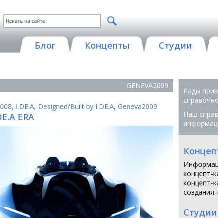
Блог
Концепты
Студии
GENEVA2009
Рады прив
справочной
008
,
I.DE.A
,
Designed/Built by I.DE.A
,
Geneva2009
Наш справ
DE.A ERA
информац
Концеп
Информац
концепт-к
концепт-к
создания
Студии