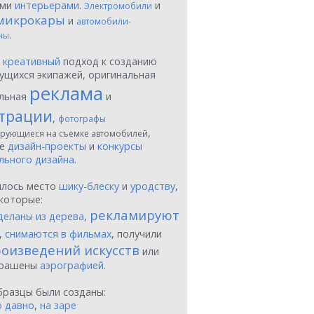
ыми
интерьерами
.
и
Электромобили
микрокары
и
автомобили-
.
ны
ы
креативный
подход к созданию
ущихся экипажей, оригинальная
реклама
льная
и
трации
,
фотографы
,
рующиеся на съемке автомобилей
ые
дизайн-проекты
и
конкурсы
льного дизайна
.
шлось место
шику-блеску
и
уродству
,
которые:
рекламируют
деланы из дерева
,
,
снимаются в фильмах
, получили
оизведений искусств
или
крашены
аэрографией
.
бразцы были созданы:
о давно
,
на заре