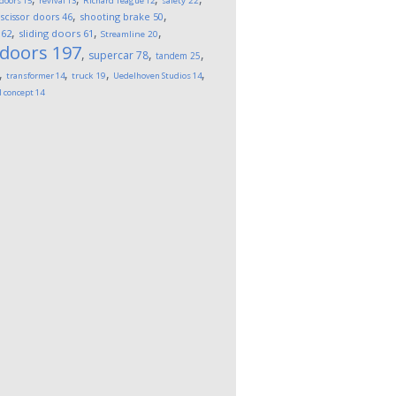
 doors
15
revival
13
Richard Teague
12
safety
22
,
,
,
scissor doors
46
shooting brake
50
,
,
,
62
sliding doors
61
Streamline
20
 doors
197
,
,
,
supercar
78
tandem
25
,
,
,
,
transformer
14
truck
19
Uedelhoven Studios
14
l concept
14