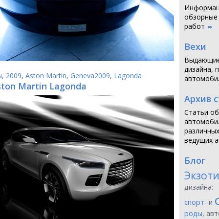
Информаци
обзорные
работ
Вехи
Выдающие
дизайна, 
ы
,
2009
,
Aston Martin
,
Geneva2009
,
Lagonda
автомоби
ston Martin Lagonda
Архив 
Статьи об
автомобил
различных
ведущих а
Блог
Экзот
дизайна:
спорт-
и
роды
, ав