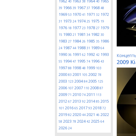
1962
1963
1964
1965
40
38
40
1966
1967
1968
39
39
37
48
1969
1970
1971
1972
53
41
32
1973
1974
1975
31
24
25
19
1976
1977
1978
1979
18
23
27
1980
1981
1982
15
21
34
30
1983
1984
1985
1986
27
26
35
1987
1988
1989
24
44
31
64
1990
1991
1992
1993
36
62
42
Концепт
1994
1995
1996
2009 K
55
47
74
43
1997
1998
1999
88
48
103
2000
2001
2002
83
105
78
2003
2004
2005
123
84
125
2006
2007
2008
107
110
87
2009
2010
2011
71
74
113
2012
2013
2014
2015
67
92
85
2016
2017
2018
101
65
93
72
2019
2020
2021
2022
82
44
46
2023
2024
2025
58
78
42
64
2026
24