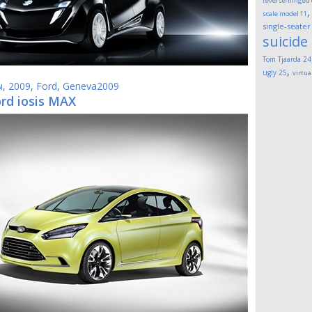
reverse-hinged
scale model
11
single-seater
suicide
Tom Tjaarda
24
,
ugly
25
virtua
ы
,
2009
,
Ford
,
Geneva2009
rd iosis MAX