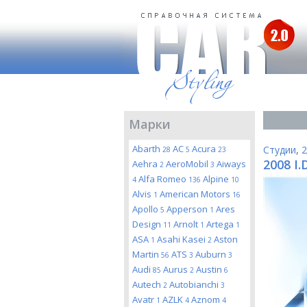
Марки
Abarth
AC
Acura
Студии
,
2
28
5
23
2008 I.
Aehra
AeroMobil
Aiways
2
3
Alfa Romeo
Alpine
4
136
10
Alvis
American Motors
1
16
Apollo
Apperson
Ares
5
1
Design
Arnolt
Artega
11
1
1
ASA
Asahi Kasei
Aston
1
2
Martin
ATS
Auburn
56
3
3
Audi
Aurus
Austin
85
2
6
Autech
Autobianchi
2
3
Avatr
AZLK
Aznom
1
4
4