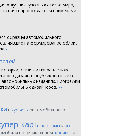
я о лучших кузовных ателье мира,
 статьи сопровождаются примерами
ся образцы автомобильного
повлиявшие на формирование облика
ля
статей
 истории, стилях и направлениях
ьного дизайна, опубликованные в
 автомобильных изданиях. Биографии
втомобильных дизайнеров.
ика
курьезы
автомобильного
и
супер-кары
,
кастомы
и
хот-
томобили в оригинальном
тюнинге
и с