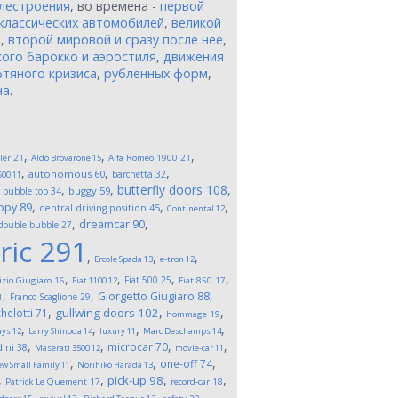
лестроения
, во времена -
первой
классических автомобилей
,
великой
и
,
второй мировой и сразу после неё
,
ого барокко и аэростиля
,
движения
тяного кризиса
,
рубленных форм
,
на
.
,
,
,
ler
21
Aldo Brovarone
15
Alfa Romeo 1900
21
,
,
,
autonomous
60
barchetta
32
500
11
,
,
,
butterfly doors
108
,
buggy
59
bubble top
34
,
,
,
opy
89
central driving position
45
Continental
12
,
,
dreamcar
90
double bubble
27
ric
291
,
,
,
Ercole Spada
13
e-tron
12
,
,
,
,
Fiat 500
25
izio Giugiaro
16
Fiat 1100
12
Fiat 850
17
,
,
,
Giorgetto Giugiaro
88
Franco Scaglione
29
1
,
,
,
gullwing doors
102
helotti
71
hommage
19
,
,
,
,
ays
12
Larry Shinoda
14
luxury
11
Marc Deschamps
14
,
,
,
,
microcar
70
ini
38
Maserati 3500
12
movie-car
11
,
,
,
one-off
74
w Small Family
11
Norihiko Harada
13
,
,
,
,
pick-up
98
Patrick Le Quement
17
record-car
18
,
,
,
,