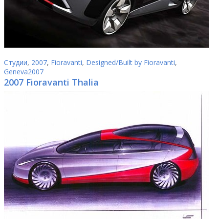
Студии
,
2007
,
Fioravanti
,
Designed/Built by Fioravanti
,
Geneva2007
2007 Fioravanti Thalia