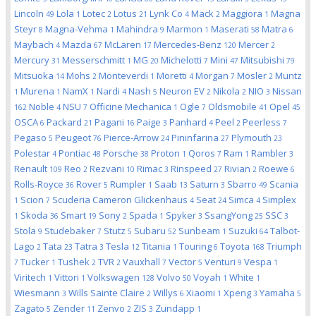
Lincoln
Lola
Lotec
Lotus
Lynk Co
Mack
Maggiora
Magna
49
1
2
21
4
2
1
Steyr
Magna-Vehma
Mahindra
Marmon
Maserati
Matra
8
1
9
1
58
6
Maybach
Mazda
McLaren
Mercedes-Benz
Mercer
4
67
17
120
2
Mercury
Messerschmitt
MG
Michelotti
Mini
Mitsubishi
31
1
20
7
47
79
Mitsuoka
Mohs
Monteverdi
Moretti
Morgan
Mosler
Muntz
14
2
1
4
7
2
Murena
NamX
Nardi
Nash
Neuron EV
Nikola
NIO
Nissan
1
1
1
4
5
2
2
3
Noble
NSU
Officine Mechanica
Ogle
Oldsmobile
Opel
162
4
7
1
7
41
45
OSCA
Packard
Pagani
Paige
Panhard
Peel
Peerless
6
21
16
3
4
2
7
Pegaso
Peugeot
Pierce-Arrow
Pininfarina
Plymouth
5
76
24
27
23
Polestar
Pontiac
Porsche
Proton
Qoros
Ram
Rambler
4
48
38
1
7
1
3
Renault
Reo
Rezvani
Rimac
Rinspeed
Rivian
Roewe
109
2
10
3
27
2
6
Rolls-Royce
Rover
Rumpler
Saab
Saturn
Sbarro
Scania
36
5
1
13
3
49
Scion
Scuderia Cameron Glickenhaus
Seat
Simca
Simplex
1
7
4
24
4
Skoda
Smart
Sony
Spada
Spyker
SsangYong
SSC
1
36
19
2
1
3
25
3
Stola
Studebaker
Stutz
Subaru
Sunbeam
Suzuki
Talbot-
9
7
5
52
1
64
Lago
Tata
Tatra
Tesla
Titania
Touring
Toyota
Triumph
2
23
3
12
1
6
168
Tucker
Tushek
TVR
Vauxhall
Vector
Venturi
Vespa
7
1
2
2
7
5
9
1
Viritech
Vittori
Volkswagen
Volvo
Voyah
White
1
1
128
50
1
1
Wiesmann
Wills Sainte Claire
Willys
Xiaomi
Xpeng
Yamaha
3
2
6
1
3
5
Zagato
Zender
Zenvo
ZIS
Zundapp
5
11
2
3
1