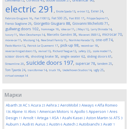
dreamcar
90
Corvette
45
double bubble
27
Continental
12
electric
291
,
,
,
,
Exner
24
Ercole Spada
13
e-tron
12
,
,
,
,
,
Fiat 500
25
Fabrizio Giugiaro
16
Fiat 1100
12
Fiat 850
17
Filippo Sapino
11
,
,
,
Giorgetto Giugiaro
88
Giovanni Michelotti
71
Franco Scaglione
29
,
,
,
,
,
gullwing doors
102
hommage
19
idea car
11
J Mays
12
Larry Shinoda
14
,
,
,
,
,
microcar
70
Marcello Gandini
38
luxury
11
Marc Deschamps
14
Maserati 3500
12
,
,
,
,
,
one-off
74
movie-car
11
Mustang
14
New Small Family
11
Norihiko Harada
13
,
,
,
,
pick-up
98
Paolo Martin
12
Patrick Le Quement
17
record-car
18
,
,
,
,
,
reverse-hinged doors
15
revival
13
Richard Teague
12
safety
22
scale model
11
,
,
,
,
scissor doors
46
shooting brake
50
single-seater
62
sliding doors
61
suicide doors
197
,
,
,
,
supercar
78
tandem
25
Streamline
20
,
,
,
,
,
Tom Tjaarda
24
ugly
25
transformer
14
truck
19
Uedelhoven Studios
14
virtual concept
14
Марки
Abarth
AC
Acura
Aehra
AeroMobil
Aiways
Alfa Romeo
28
5
23
2
3
4
Alpine
Alvis
American Motors
Apollo
Apperson
Ares
136
10
1
16
5
1
Design
Arnolt
Artega
ASA
Asahi Kasei
Aston Martin
ATS
11
1
1
1
2
56
3
Auburn
Audi
Aurus
Austin
Autech
Autobianchi
Avatr
3
85
2
6
2
3
1