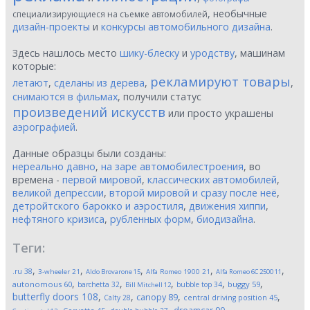
, необычные
специализирующиеся на съемке автомобилей
дизайн-проекты
и
конкурсы автомобильного дизайна
.
Здесь нашлось место
шику-блеску
и
уродству
, машинам
которые:
рекламируют товары
летают
,
сделаны из дерева
,
,
снимаются в фильмах
, получили статус
произведений искусств
или просто украшены
аэрографией
.
Данные образцы были созданы:
нереально давно
,
на заре автомобилестроения
, во
времена -
первой мировой
,
классических автомобилей
,
великой депрессии
,
второй мировой и сразу после неё
,
детройтского барокко и аэростиля
,
движения хиппи
,
нефтяного кризиса
,
рубленных форм
,
биодизайна
.
Теги:
,
,
,
,
,
.ru
38
3-wheeler
21
Aldo Brovarone
15
Alfa Romeo 1900
21
Alfa Romeo 6C 2500
11
,
,
,
,
,
autonomous
60
buggy
59
barchetta
32
bubble top
34
Bill Mitchell
12
butterfly doors
108
,
,
,
,
canopy
89
Calty
28
central driving position
45
,
,
,
,