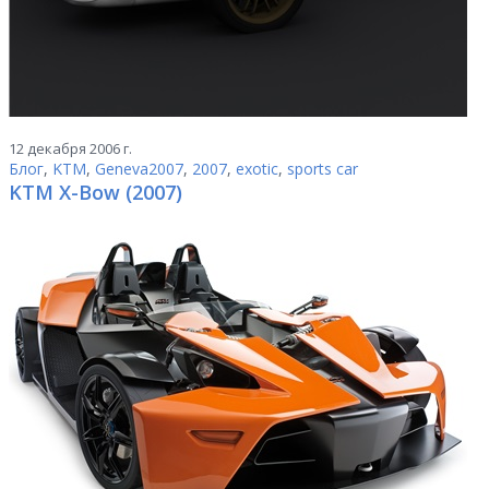
12 декабря 2006 г.
Блог
,
KTM
,
Geneva2007
,
2007
,
exotic
,
sports car
KTM X-Bow (2007)