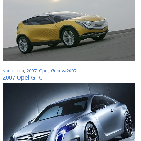
Концепты
,
2007
,
Opel
,
Geneva2007
2007 Opel GTC