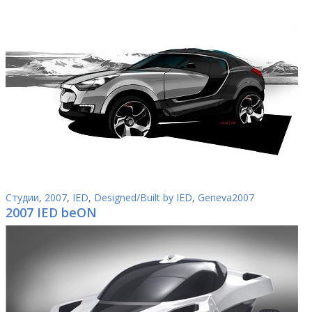
Студии
,
2007
,
IED
,
Designed/Built by IED
,
Geneva2007
2007 IED beON