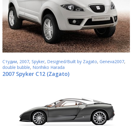
Студии
,
2007
,
Spyker
,
Designed/Built by Zagato
,
Geneva2007
,
double bubble
,
Norihiko Harada
2007 Spyker C12 (Zagato)