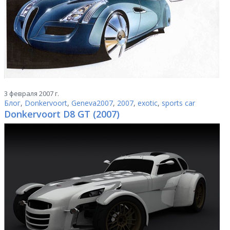
3 февраля 2007 г.
Блог
,
Donkervoort
,
Geneva2007
,
2007
,
exotic
,
sports car
Donkervoort D8 GT (2007)