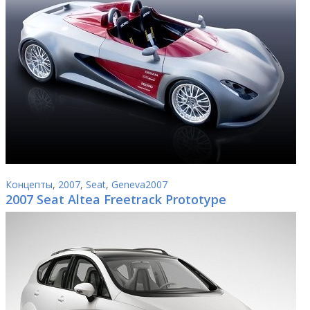
Концепты
,
2007
,
Seat
,
Geneva2007
2007 Seat Altea Freetrack Prototype