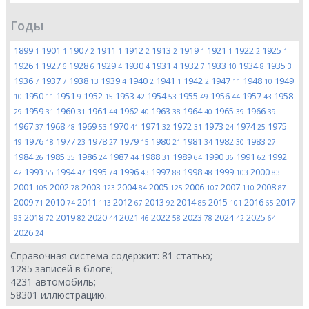
Годы
1899
1901
1907
1911
1912
1913
1919
1921
1922
1925
1
1
2
1
2
2
1
1
2
1
1926
1927
1928
1929
1930
1931
1932
1933
1934
1935
1
6
6
4
4
4
7
10
8
3
1936
1937
1938
1939
1940
1941
1942
1947
1948
1949
7
7
13
4
2
1
2
11
10
1950
1951
1952
1953
1954
1955
1956
1957
1958
10
11
9
15
42
53
49
44
43
1959
1960
1961
1962
1963
1964
1965
1966
29
31
31
44
40
38
40
39
39
1967
1968
1969
1970
1971
1972
1973
1974
1975
37
48
53
41
32
31
24
25
1976
1977
1978
1979
1980
1981
1982
1983
19
18
23
27
15
21
34
30
27
1984
1985
1986
1987
1988
1989
1990
1991
1992
26
35
24
44
31
64
36
62
1993
1994
1995
1996
1997
1998
1999
2000
42
55
47
74
43
88
48
103
83
2001
2002
2003
2004
2005
2006
2007
2008
105
78
123
84
125
107
110
87
2009
2010
2011
2012
2013
2014
2015
2016
2017
71
74
113
67
92
85
101
65
2018
2019
2020
2021
2022
2023
2024
2025
93
72
82
44
46
58
78
42
64
2026
24
Справочная система содержит:
81
статью;
1285
записей в блоге;
4231
автомобиль;
58301
иллюстрацию.