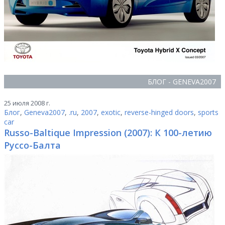
БЛОГ - GENEVA2007
25 июля 2008 г.
Блог
,
Geneva2007
,
.ru
,
2007
,
exotic
,
reverse-hinged doors
,
sports
car
Russo-Baltique Impression (2007): К 100-летию
Руссо-Балта