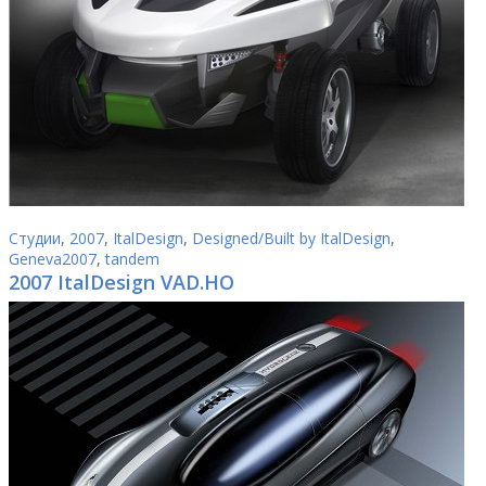
Студии
,
2007
,
ItalDesign
,
Designed/Built by ItalDesign
,
Geneva2007
,
tandem
2007 ItalDesign VAD.HO