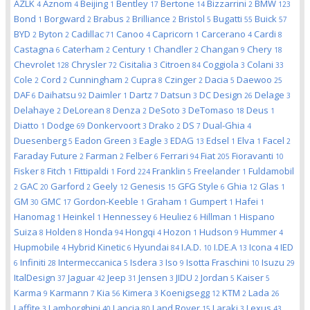
AZLK
Aznom
Beijing
Bentley
Bertone
Bizzarrini
BMW
4
4
1
17
14
2
123
Bond
Borgward
Brabus
Brilliance
Bristol
Bugatti
Buick
1
2
2
2
5
55
57
BYD
Byton
Cadillac
Canoo
Capricorn
Carcerano
Cardi
2
2
71
4
1
4
8
Castagna
Caterham
Century
Chandler
Changan
Chery
6
2
1
2
9
18
Chevrolet
Chrysler
Cisitalia
Citroen
Coggiola
Colani
128
72
3
84
3
33
Cole
Cord
Cunningham
Cupra
Czinger
Dacia
Daewoo
2
2
2
8
2
5
25
DAF
Daihatsu
Daimler
Dartz
Datsun
DC Design
Delage
6
92
1
7
3
26
3
Delahaye
DeLorean
Denza
DeSoto
DeTomaso
Deus
2
8
2
3
18
1
Diatto
Dodge
Donkervoort
Drako
DS
Dual-Ghia
1
69
3
2
7
4
Duesenberg
Eadon Green
Eagle
EDAG
Edsel
Elva
Facel
5
3
3
13
1
1
2
Faraday Future
Farman
Felber
Ferrari
Fiat
Fioravanti
2
2
6
94
205
10
Fisker
Fitch
Fittipaldi
Ford
Franklin
Freelander
Fuldamobil
8
1
1
224
5
1
GAC
Garford
Geely
Genesis
GFG Style
Ghia
Glas
2
20
2
12
15
6
12
1
GM
GMC
Gordon-Keeble
Graham
Gumpert
Hafei
30
17
1
1
1
1
Hanomag
Heinkel
Hennessey
Heuliez
Hillman
Hispano
1
1
6
6
1
Suiza
Holden
Honda
Hongqi
Hozon
Hudson
Hummer
8
8
94
4
1
9
4
Hupmobile
Hybrid Kinetic
Hyundai
I.A.D.
I.DE.A
Icona
IED
4
6
84
10
13
4
Infiniti
Intermeccanica
Isdera
Iso
Isotta Fraschini
Isuzu
6
28
5
3
9
10
29
ItalDesign
Jaguar
Jeep
Jensen
JIDU
Jordan
Kaiser
37
42
31
3
2
5
5
Karma
Karmann
Kia
Kimera
Koenigsegg
KTM
Lada
9
7
56
3
12
2
26
Laffite
Lamborghini
Lancia
Land Rover
Laraki
Lexus
3
40
80
15
3
43