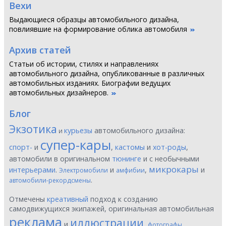
Вехи
Выдающиеся образцы автомобильного дизайна,
повлиявшие на формирование облика автомобиля
Архив статей
Статьи об истории, стилях и направлениях
автомобильного дизайна, опубликованные в различных
автомобильных изданиях. Биографии ведущих
автомобильных дизайнеров.
Блог
Экзотика
курьезы
автомобильного дизайна:
и
супер-кары
спорт-
и
,
кастомы
и
хот-роды
,
автомобили в оригинальном
тюнинге
и с необычными
микрокары
интерьерами
.
и
,
и
Электромобили
амфибии
.
автомобили-рекордсмены
Отмечены
креативный
подход к созданию
самодвижущихся экипажей, оригинальная автомобильная
реклама
иллюстрации
и
,
фотографы