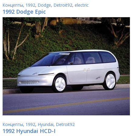
Концепты
,
1992
,
Dodge
,
Detroit92
,
electric
1992 Dodge Epic
Концепты
,
1992
,
Hyundai
,
Detroit92
1992 Hyundai HCD-I