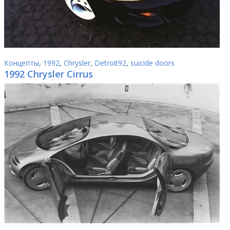
Концепты
,
1992
,
Chrysler
,
Detroit92
,
suicide doors
1992 Chrysler Cirrus