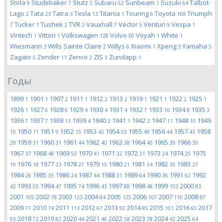
Stola
Studebaker
Stutz
Subaru
Sunbeam
Suzuki
Talbot-
9
7
5
52
1
64
Lago
Tata
Tatra
Tesla
Titania
Touring
Toyota
Triumph
2
23
3
12
1
6
168
Tucker
Tushek
TVR
Vauxhall
Vector
Venturi
Vespa
7
1
2
2
7
5
9
1
Viritech
Vittori
Volkswagen
Volvo
Voyah
White
1
1
128
50
1
1
Wiesmann
Wills Sainte Claire
Willys
Xiaomi
Xpeng
Yamaha
3
2
6
1
3
5
Zagato
Zender
Zenvo
ZIS
Zundapp
5
11
2
3
1
Годы
1899
1901
1907
1911
1912
1913
1919
1921
1922
1925
1
1
2
1
2
2
1
1
2
1
1926
1927
1928
1929
1930
1931
1932
1933
1934
1935
1
6
6
4
4
4
7
10
8
3
1936
1937
1938
1939
1940
1941
1942
1947
1948
1949
7
7
13
4
2
1
2
11
10
1950
1951
1952
1953
1954
1955
1956
1957
1958
10
11
9
15
42
53
49
44
43
1959
1960
1961
1962
1963
1964
1965
1966
29
31
31
44
40
38
40
39
39
1967
1968
1969
1970
1971
1972
1973
1974
1975
37
48
53
41
32
31
24
25
1976
1977
1978
1979
1980
1981
1982
1983
19
18
23
27
15
21
34
30
27
1984
1985
1986
1987
1988
1989
1990
1991
1992
26
35
24
44
31
64
36
62
1993
1994
1995
1996
1997
1998
1999
2000
42
55
47
74
43
88
48
103
83
2001
2002
2003
2004
2005
2006
2007
2008
105
78
123
84
125
107
110
87
2009
2010
2011
2012
2013
2014
2015
2016
2017
71
74
113
67
92
85
101
65
2018
2019
2020
2021
2022
2023
2024
2025
93
72
82
44
46
58
78
42
64