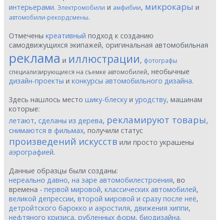
микрокары
интерьерами
.
и
,
и
Электромобили
амфибии
.
автомобили-рекордсмены
Отмечены
креативный
подход к созданию
самодвижущихся экипажей, оригинальная автомобильная
реклама
иллюстрации
и
,
фотографы
, необычные
специализирующиеся на съемке автомобилей
дизайн-проекты
и
конкурсы автомобильного дизайна
.
Здесь нашлось место
шику-блеску
и
уродству
, машинам
которые:
рекламируют товары
летают
,
сделаны из дерева
,
,
снимаются в фильмах
, получили статус
произведений искусств
или просто украшены
аэрографией
.
Данные образцы были созданы:
нереально давно
,
на заре автомобилестроения
, во
времена -
первой мировой
,
классических автомобилей
,
великой депрессии
,
второй мировой и сразу после неё
,
детройтского барокко и аэростиля
,
движения хиппи
,
нефтяного кризиса
,
рубленных форм
,
биодизайна
.