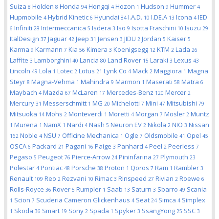
Suiza
Holden
Honda
Hongqi
Hozon
Hudson
Hummer
8
8
94
4
1
9
4
Hupmobile
Hybrid Kinetic
Hyundai
I.A.D.
I.DE.A
Icona
IED
4
6
84
10
13
4
Infiniti
Intermeccanica
Isdera
Iso
Isotta Fraschini
Isuzu
6
28
5
3
9
10
29
ItalDesign
Jaguar
Jeep
Jensen
JIDU
Jordan
Kaiser
37
42
31
3
2
5
5
Karma
Karmann
Kia
Kimera
Koenigsegg
KTM
Lada
9
7
56
3
12
2
26
Laffite
Lamborghini
Lancia
Land Rover
Laraki
Lexus
3
40
80
15
3
43
Lincoln
Lola
Lotec
Lotus
Lynk Co
Mack
Maggiora
Magna
49
1
2
21
4
2
1
Steyr
Magna-Vehma
Mahindra
Marmon
Maserati
Matra
8
1
9
1
58
6
Maybach
Mazda
McLaren
Mercedes-Benz
Mercer
4
67
17
120
2
Mercury
Messerschmitt
MG
Michelotti
Mini
Mitsubishi
31
1
20
7
47
79
Mitsuoka
Mohs
Monteverdi
Moretti
Morgan
Mosler
Muntz
14
2
1
4
7
2
Murena
NamX
Nardi
Nash
Neuron EV
Nikola
NIO
Nissan
1
1
1
4
5
2
2
3
Noble
NSU
Officine Mechanica
Ogle
Oldsmobile
Opel
162
4
7
1
7
41
45
OSCA
Packard
Pagani
Paige
Panhard
Peel
Peerless
6
21
16
3
4
2
7
Pegaso
Peugeot
Pierce-Arrow
Pininfarina
Plymouth
5
76
24
27
23
Polestar
Pontiac
Porsche
Proton
Qoros
Ram
Rambler
4
48
38
1
7
1
3
Renault
Reo
Rezvani
Rimac
Rinspeed
Rivian
Roewe
109
2
10
3
27
2
6
Rolls-Royce
Rover
Rumpler
Saab
Saturn
Sbarro
Scania
36
5
1
13
3
49
Scion
Scuderia Cameron Glickenhaus
Seat
Simca
Simplex
1
7
4
24
4
Skoda
Smart
Sony
Spada
Spyker
SsangYong
SSC
1
36
19
2
1
3
25
3