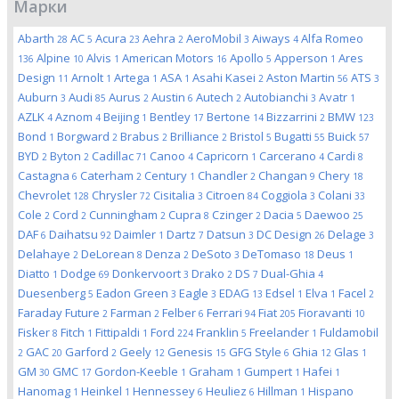
Марки
Abarth
AC
Acura
Aehra
AeroMobil
Aiways
Alfa Romeo
28
5
23
2
3
4
Alpine
Alvis
American Motors
Apollo
Apperson
Ares
136
10
1
16
5
1
Design
Arnolt
Artega
ASA
Asahi Kasei
Aston Martin
ATS
11
1
1
1
2
56
3
Auburn
Audi
Aurus
Austin
Autech
Autobianchi
Avatr
3
85
2
6
2
3
1
AZLK
Aznom
Beijing
Bentley
Bertone
Bizzarrini
BMW
4
4
1
17
14
2
123
Bond
Borgward
Brabus
Brilliance
Bristol
Bugatti
Buick
1
2
2
2
5
55
57
BYD
Byton
Cadillac
Canoo
Capricorn
Carcerano
Cardi
2
2
71
4
1
4
8
Castagna
Caterham
Century
Chandler
Changan
Chery
6
2
1
2
9
18
Chevrolet
Chrysler
Cisitalia
Citroen
Coggiola
Colani
128
72
3
84
3
33
Cole
Cord
Cunningham
Cupra
Czinger
Dacia
Daewoo
2
2
2
8
2
5
25
DAF
Daihatsu
Daimler
Dartz
Datsun
DC Design
Delage
6
92
1
7
3
26
3
Delahaye
DeLorean
Denza
DeSoto
DeTomaso
Deus
2
8
2
3
18
1
Diatto
Dodge
Donkervoort
Drako
DS
Dual-Ghia
1
69
3
2
7
4
Duesenberg
Eadon Green
Eagle
EDAG
Edsel
Elva
Facel
5
3
3
13
1
1
2
Faraday Future
Farman
Felber
Ferrari
Fiat
Fioravanti
2
2
6
94
205
10
Fisker
Fitch
Fittipaldi
Ford
Franklin
Freelander
Fuldamobil
8
1
1
224
5
1
GAC
Garford
Geely
Genesis
GFG Style
Ghia
Glas
2
20
2
12
15
6
12
1
GM
GMC
Gordon-Keeble
Graham
Gumpert
Hafei
30
17
1
1
1
1
Hanomag
Heinkel
Hennessey
Heuliez
Hillman
Hispano
1
1
6
6
1