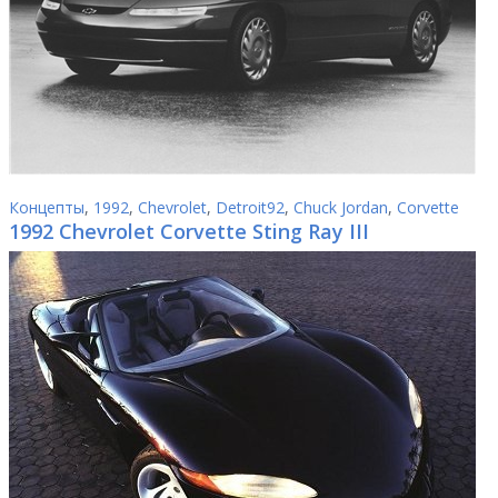
Концепты
,
1992
,
Chevrolet
,
Detroit92
,
Chuck Jordan
,
Corvette
1992 Chevrolet Corvette Sting Ray III