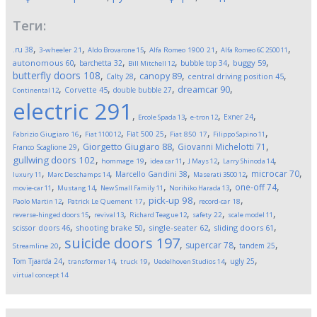
Теги:
,
,
,
,
,
.ru
38
3-wheeler
21
Aldo Brovarone
15
Alfa Romeo 1900
21
Alfa Romeo 6C 2500
11
,
,
,
,
,
autonomous
60
buggy
59
barchetta
32
bubble top
34
Bill Mitchell
12
butterfly doors
108
,
,
,
,
canopy
89
Calty
28
central driving position
45
,
,
,
,
dreamcar
90
Corvette
45
double bubble
27
Continental
12
electric
291
,
,
,
,
Exner
24
Ercole Spada
13
e-tron
12
,
,
,
,
,
Fiat 500
25
Fabrizio Giugiaro
16
Fiat 1100
12
Fiat 850
17
Filippo Sapino
11
,
,
,
Giorgetto Giugiaro
88
Giovanni Michelotti
71
Franco Scaglione
29
,
,
,
,
,
gullwing doors
102
hommage
19
idea car
11
J Mays
12
Larry Shinoda
14
,
,
,
,
,
microcar
70
Marcello Gandini
38
luxury
11
Marc Deschamps
14
Maserati 3500
12
,
,
,
,
,
one-off
74
movie-car
11
Mustang
14
New Small Family
11
Norihiko Harada
13
,
,
,
,
pick-up
98
Paolo Martin
12
Patrick Le Quement
17
record-car
18
,
,
,
,
,
reverse-hinged doors
15
revival
13
Richard Teague
12
safety
22
scale model
11
,
,
,
,
scissor doors
46
shooting brake
50
single-seater
62
sliding doors
61
suicide doors
197
,
,
,
,
supercar
78
tandem
25
Streamline
20
,
,
,
,
,
Tom Tjaarda
24
ugly
25
transformer
14
truck
19
Uedelhoven Studios
14
virtual concept
14