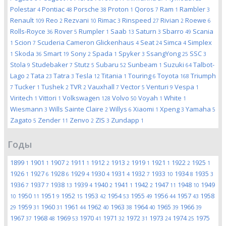
Polestar
Pontiac
Porsche
Proton
Qoros
Ram
Rambler
4
48
38
1
7
1
3
Renault
Reo
Rezvani
Rimac
Rinspeed
Rivian
Roewe
109
2
10
3
27
2
6
Rolls-Royce
Rover
Rumpler
Saab
Saturn
Sbarro
Scania
36
5
1
13
3
49
Scion
Scuderia Cameron Glickenhaus
Seat
Simca
Simplex
1
7
4
24
4
Skoda
Smart
Sony
Spada
Spyker
SsangYong
SSC
1
36
19
2
1
3
25
3
Stola
Studebaker
Stutz
Subaru
Sunbeam
Suzuki
Talbot-
9
7
5
52
1
64
Lago
Tata
Tatra
Tesla
Titania
Touring
Toyota
Triumph
2
23
3
12
1
6
168
Tucker
Tushek
TVR
Vauxhall
Vector
Venturi
Vespa
7
1
2
2
7
5
9
1
Viritech
Vittori
Volkswagen
Volvo
Voyah
White
1
1
128
50
1
1
Wiesmann
Wills Sainte Claire
Willys
Xiaomi
Xpeng
Yamaha
3
2
6
1
3
5
Zagato
Zender
Zenvo
ZIS
Zundapp
5
11
2
3
1
Годы
1899
1901
1907
1911
1912
1913
1919
1921
1922
1925
1
1
2
1
2
2
1
1
2
1
1926
1927
1928
1929
1930
1931
1932
1933
1934
1935
1
6
6
4
4
4
7
10
8
3
1936
1937
1938
1939
1940
1941
1942
1947
1948
1949
7
7
13
4
2
1
2
11
10
1950
1951
1952
1953
1954
1955
1956
1957
1958
10
11
9
15
42
53
49
44
43
1959
1960
1961
1962
1963
1964
1965
1966
29
31
31
44
40
38
40
39
39
1967
1968
1969
1970
1971
1972
1973
1974
1975
37
48
53
41
32
31
24
25