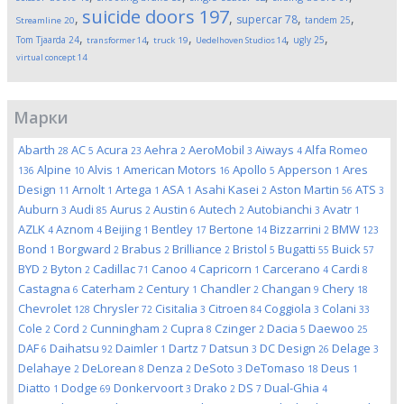
suicide doors
197
,
,
,
,
supercar
78
tandem
25
Streamline
20
,
,
,
,
,
Tom Tjaarda
24
ugly
25
transformer
14
truck
19
Uedelhoven Studios
14
virtual concept
14
Марки
Abarth
AC
Acura
Aehra
AeroMobil
Aiways
Alfa Romeo
28
5
23
2
3
4
Alpine
Alvis
American Motors
Apollo
Apperson
Ares
136
10
1
16
5
1
Design
Arnolt
Artega
ASA
Asahi Kasei
Aston Martin
ATS
11
1
1
1
2
56
3
Auburn
Audi
Aurus
Austin
Autech
Autobianchi
Avatr
3
85
2
6
2
3
1
AZLK
Aznom
Beijing
Bentley
Bertone
Bizzarrini
BMW
4
4
1
17
14
2
123
Bond
Borgward
Brabus
Brilliance
Bristol
Bugatti
Buick
1
2
2
2
5
55
57
BYD
Byton
Cadillac
Canoo
Capricorn
Carcerano
Cardi
2
2
71
4
1
4
8
Castagna
Caterham
Century
Chandler
Changan
Chery
6
2
1
2
9
18
Chevrolet
Chrysler
Cisitalia
Citroen
Coggiola
Colani
128
72
3
84
3
33
Cole
Cord
Cunningham
Cupra
Czinger
Dacia
Daewoo
2
2
2
8
2
5
25
DAF
Daihatsu
Daimler
Dartz
Datsun
DC Design
Delage
6
92
1
7
3
26
3
Delahaye
DeLorean
Denza
DeSoto
DeTomaso
Deus
2
8
2
3
18
1
Diatto
Dodge
Donkervoort
Drako
DS
Dual-Ghia
1
69
3
2
7
4