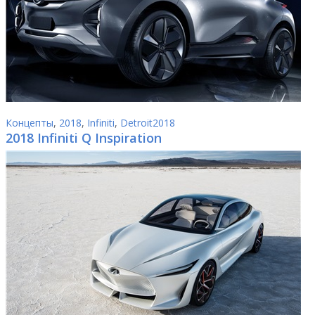
Концепты
,
2018
,
Infiniti
,
Detroit2018
2018 Infiniti Q Inspiration