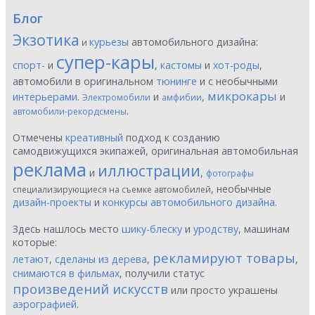
Блог
Экзотика
курьезы
автомобильного дизайна:
и
супер-кары
спорт-
и
,
кастомы
и
хот-роды
,
автомобили в оригинальном
тюнинге
и с необычными
микрокары
интерьерами
.
и
,
и
Электромобили
амфибии
.
автомобили-рекордсмены
Отмечены
креативный
подход к созданию
самодвижущихся экипажей, оригинальная автомобильная
реклама
иллюстрации
и
,
фотографы
, необычные
специализирующиеся на съемке автомобилей
дизайн-проекты
и
конкурсы автомобильного дизайна
.
Здесь нашлось место
шику-блеску
и
уродству
, машинам
которые:
рекламируют товары
летают
,
сделаны из дерева
,
,
снимаются в фильмах
, получили статус
произведений искусств
или просто украшены
аэрографией
.