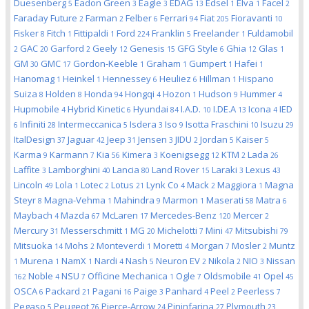
Duesenberg
Eadon Green
Eagle
EDAG
Edsel
Elva
Facel
5
3
3
13
1
1
2
Faraday Future
Farman
Felber
Ferrari
Fiat
Fioravanti
2
2
6
94
205
10
Fisker
Fitch
Fittipaldi
Ford
Franklin
Freelander
Fuldamobil
8
1
1
224
5
1
GAC
Garford
Geely
Genesis
GFG Style
Ghia
Glas
2
20
2
12
15
6
12
1
GM
GMC
Gordon-Keeble
Graham
Gumpert
Hafei
30
17
1
1
1
1
Hanomag
Heinkel
Hennessey
Heuliez
Hillman
Hispano
1
1
6
6
1
Suiza
Holden
Honda
Hongqi
Hozon
Hudson
Hummer
8
8
94
4
1
9
4
Hupmobile
Hybrid Kinetic
Hyundai
I.A.D.
I.DE.A
Icona
IED
4
6
84
10
13
4
Infiniti
Intermeccanica
Isdera
Iso
Isotta Fraschini
Isuzu
6
28
5
3
9
10
29
ItalDesign
Jaguar
Jeep
Jensen
JIDU
Jordan
Kaiser
37
42
31
3
2
5
5
Karma
Karmann
Kia
Kimera
Koenigsegg
KTM
Lada
9
7
56
3
12
2
26
Laffite
Lamborghini
Lancia
Land Rover
Laraki
Lexus
3
40
80
15
3
43
Lincoln
Lola
Lotec
Lotus
Lynk Co
Mack
Maggiora
Magna
49
1
2
21
4
2
1
Steyr
Magna-Vehma
Mahindra
Marmon
Maserati
Matra
8
1
9
1
58
6
Maybach
Mazda
McLaren
Mercedes-Benz
Mercer
4
67
17
120
2
Mercury
Messerschmitt
MG
Michelotti
Mini
Mitsubishi
31
1
20
7
47
79
Mitsuoka
Mohs
Monteverdi
Moretti
Morgan
Mosler
Muntz
14
2
1
4
7
2
Murena
NamX
Nardi
Nash
Neuron EV
Nikola
NIO
Nissan
1
1
1
4
5
2
2
3
Noble
NSU
Officine Mechanica
Ogle
Oldsmobile
Opel
162
4
7
1
7
41
45
OSCA
Packard
Pagani
Paige
Panhard
Peel
Peerless
6
21
16
3
4
2
7
Pegaso
Peugeot
Pierce-Arrow
Pininfarina
Plymouth
5
76
24
27
23