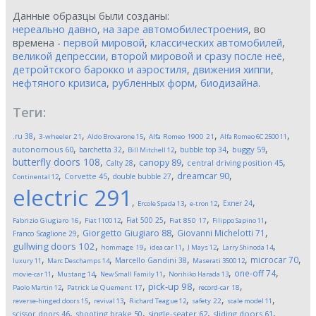
Данные образцы были созданы:
нереально давно
,
на заре автомобилестроения
, во
времена -
первой мировой
,
классических автомобилей
,
великой депрессии
,
второй мировой и сразу после неё
,
детройтского барокко и аэростиля
,
движения хиппи
,
нефтяного кризиса
,
рубленных форм
,
биодизайна
.
Теги:
,
,
,
,
,
.ru
38
3-wheeler
21
Aldo Brovarone
15
Alfa Romeo 1900
21
Alfa Romeo 6C 2500
11
,
,
,
,
,
autonomous
60
buggy
59
barchetta
32
bubble top
34
Bill Mitchell
12
butterfly doors
108
,
,
,
,
canopy
89
Calty
28
central driving position
45
,
,
,
,
dreamcar
90
Corvette
45
double bubble
27
Continental
12
electric
291
,
,
,
,
Exner
24
Ercole Spada
13
e-tron
12
,
,
,
,
,
Fiat 500
25
Fabrizio Giugiaro
16
Fiat 1100
12
Fiat 850
17
Filippo Sapino
11
,
,
,
Giorgetto Giugiaro
88
Giovanni Michelotti
71
Franco Scaglione
29
,
,
,
,
,
gullwing doors
102
hommage
19
idea car
11
J Mays
12
Larry Shinoda
14
,
,
,
,
,
microcar
70
Marcello Gandini
38
luxury
11
Marc Deschamps
14
Maserati 3500
12
,
,
,
,
,
one-off
74
movie-car
11
Mustang
14
New Small Family
11
Norihiko Harada
13
,
,
,
,
pick-up
98
Paolo Martin
12
Patrick Le Quement
17
record-car
18
,
,
,
,
,
reverse-hinged doors
15
revival
13
Richard Teague
12
safety
22
scale model
11
,
,
,
,
scissor doors
46
shooting brake
50
single-seater
62
sliding doors
61