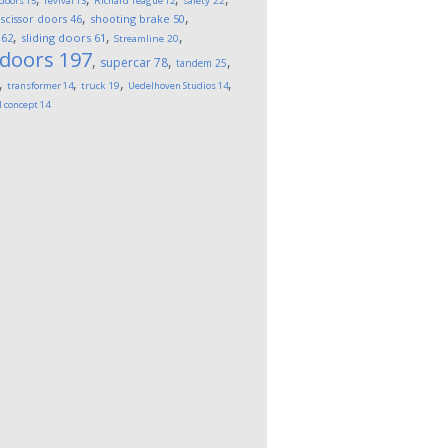
 doors
15
revival
13
Richard Teague
12
safety
22
,
,
,
scissor doors
46
shooting brake
50
,
,
,
62
sliding doors
61
Streamline
20
 doors
197
,
,
,
supercar
78
tandem
25
,
,
,
,
transformer
14
truck
19
Uedelhoven Studios
14
l concept
14