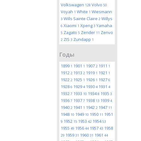
Volkswagen
Volvo
128
50
Voyah
White
Wiesmann
1
1
Wills Sainte Claire
Willys
3
2
Xiaomi
Xpeng
Yamaha
6
1
3
Zagato
Zender
Zenvo
5
5
11
ZIS
Zundapp
2
3
1
Годы
1899
1901
1907
1911
1
1
2
1
1912
1913
1919
1921
2
2
1
1
1922
1925
1926
1927
2
1
1
6
1928
1929
1930
1931
6
4
4
4
1932
1933
1934
1935
7
10
8
3
1936
1937
1938
1939
7
7
13
4
1940
1941
1942
1947
2
1
2
11
1948
1949
1950
1951
10
10
11
1952
1953
1954
9
15
42
53
1955
1956
1957
1958
49
44
43
1959
1960
1961
29
31
31
44