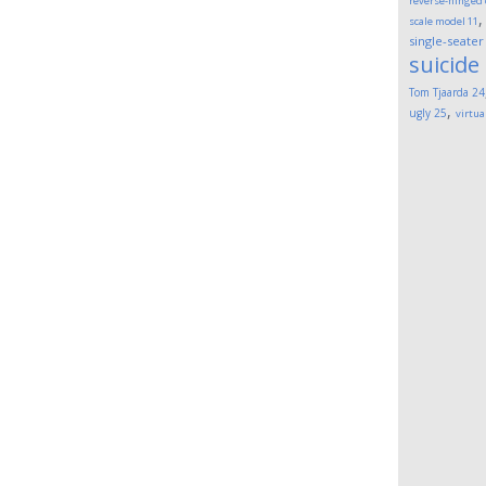
reverse-hinged
scale model
11
single-seater
suicide
Tom Tjaarda
24
,
ugly
25
virtua