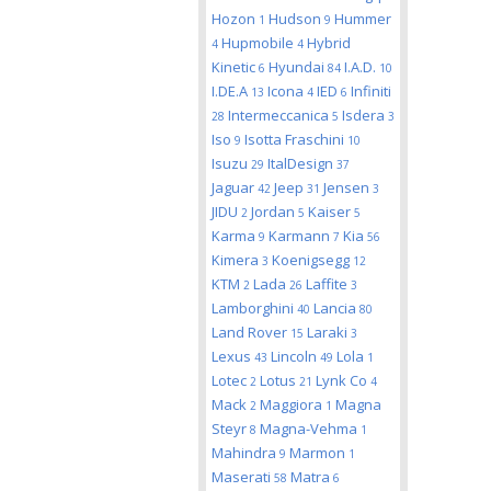
Hozon
Hudson
Hummer
1
9
Hupmobile
Hybrid
4
4
Kinetic
Hyundai
I.A.D.
6
84
10
I.DE.A
Icona
IED
Infiniti
13
4
6
Intermeccanica
Isdera
28
5
3
Iso
Isotta Fraschini
9
10
Isuzu
ItalDesign
29
37
Jaguar
Jeep
Jensen
42
31
3
JIDU
Jordan
Kaiser
2
5
5
Karma
Karmann
Kia
9
7
56
Kimera
Koenigsegg
3
12
KTM
Lada
Laffite
2
26
3
Lamborghini
Lancia
40
80
Land Rover
Laraki
15
3
Lexus
Lincoln
Lola
43
49
1
Lotec
Lotus
Lynk Co
2
21
4
Mack
Maggiora
Magna
2
1
Steyr
Magna-Vehma
8
1
Mahindra
Marmon
9
1
Maserati
Matra
58
6