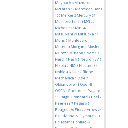
Maybach
Mazda
4
67
McLaren
Mercedes-Benz
17
Mercer
Mercury
120
2
31
Messerschmitt
MG
1
20
Michelotti
Mini
7
47
Mitsubishi
Mitsuoka
79
14
Mohs
Monteverdi
2
1
Moretti
Morgan
Mosler
4
7
2
Muntz
Murena
NamX
1
1
1
Nardi
Nash
Neuron EV
4
5
2
Nikola
NIO
Nissan
2
3
162
Noble
NSU
Officine
4
7
Mechanica
Ogle
1
7
Oldsmobile
Opel
41
45
OSCA
Packard
Pagani
6
21
Paige
Panhard
Peel
16
3
4
2
Peerless
Pegaso
7
5
Peugeot
Pierce-Arrow
76
24
Pininfarina
Plymouth
27
23
Polestar
Pontiac
4
48