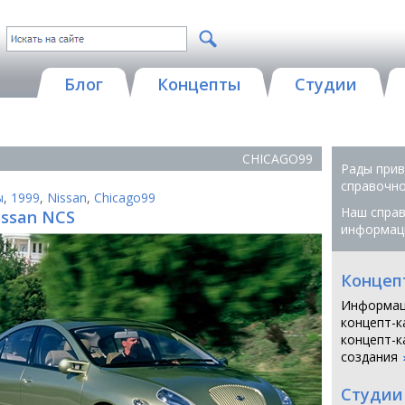
Блог
Концепты
Студии
CHICAGO99
Рады прив
справочной
ы
,
1999
,
Nissan
,
Chicago99
Наш справ
issan NCS
информац
Концеп
Информац
концепт-к
концепт-к
создания
Студии