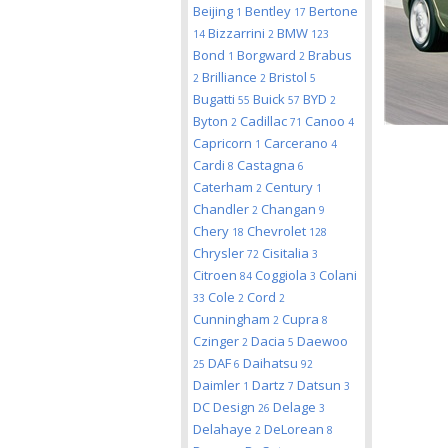
Beijing
Bentley
Bertone
1
17
Bizzarrini
BMW
14
2
123
Bond
Borgward
Brabus
1
2
Brilliance
Bristol
2
2
5
Bugatti
Buick
BYD
55
57
2
Byton
Cadillac
Canoo
2
71
4
Capricorn
Carcerano
1
4
Cardi
Castagna
8
6
Caterham
Century
2
1
Chandler
Changan
2
9
Chery
Chevrolet
18
128
Chrysler
Cisitalia
72
3
Citroen
Coggiola
Colani
84
3
Cole
Cord
33
2
2
Cunningham
Cupra
2
8
Czinger
Dacia
Daewoo
2
5
DAF
Daihatsu
25
6
92
Daimler
Dartz
Datsun
1
7
3
DC Design
Delage
26
3
Delahaye
DeLorean
2
8