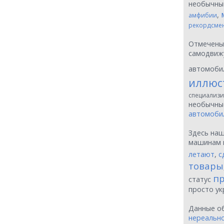
необычн
,
амфибии
рекордсме
Отмечен
самодвиж
автомоби
иллюс
специализи
необычн
автомоби
Здесь на
машинам 
летают
,
с
товары
пр
статус
просто у
Данные о
нереальн