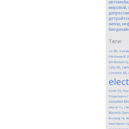
автомоби
мировой
,
депресси
детройтск
хиппи
,
неф
биодизай
Теги:
,
.ru
38
3-whee
Alfa Romeo 6C 2
Bill Mitchell
12
,
can
Calty
28
,
Corvette
45
elect
,
Exner
24
Fabr
Filippo Sapino
1
Giovanni Mic
,
idea car
11
J M
Marcello Gand
,
Mustang
14
Ne
Paolo Martin
12