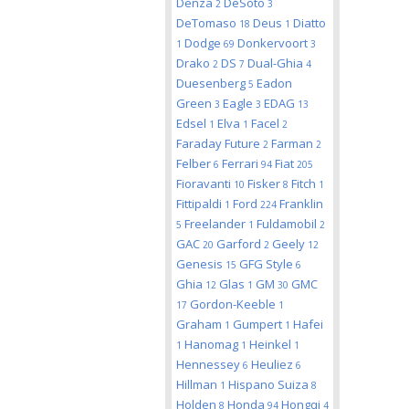
Denza
DeSoto
2
3
DeTomaso
Deus
Diatto
18
1
Dodge
Donkervoort
1
69
3
Drako
DS
Dual-Ghia
2
7
4
Duesenberg
Eadon
5
Green
Eagle
EDAG
3
3
13
Edsel
Elva
Facel
1
1
2
Faraday Future
Farman
2
2
Felber
Ferrari
Fiat
6
94
205
Fioravanti
Fisker
Fitch
10
8
1
Fittipaldi
Ford
Franklin
1
224
Freelander
Fuldamobil
5
1
2
GAC
Garford
Geely
20
2
12
Genesis
GFG Style
15
6
Ghia
Glas
GM
GMC
12
1
30
Gordon-Keeble
17
1
Graham
Gumpert
Hafei
1
1
Hanomag
Heinkel
1
1
1
Hennessey
Heuliez
6
6
Hillman
Hispano Suiza
1
8
Holden
Honda
Hongqi
8
94
4