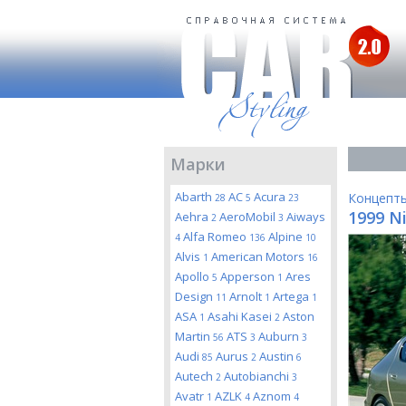
Марки
Abarth
AC
Acura
Концепт
28
5
23
1999 N
Aehra
AeroMobil
Aiways
2
3
Alfa Romeo
Alpine
4
136
10
Alvis
American Motors
1
16
Apollo
Apperson
Ares
5
1
Design
Arnolt
Artega
11
1
1
ASA
Asahi Kasei
Aston
1
2
Martin
ATS
Auburn
56
3
3
Audi
Aurus
Austin
85
2
6
Autech
Autobianchi
2
3
Avatr
AZLK
Aznom
1
4
4