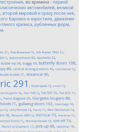
лестроения
, во времена -
первой
классических автомобилей
,
великой
и
,
второй мировой и сразу после неё
,
ого барокко и аэростиля
,
движения
тяного кризиса
,
рубленных форм
,
на
.
,
,
,
ler
21
Aldo Brovarone
15
Alfa Romeo 1900
21
,
,
,
autonomous
60
barchetta
32
500
11
,
,
,
butterfly doors
108
,
buggy
59
bubble top
34
,
,
,
opy
89
central driving position
45
Continental
12
,
,
dreamcar
90
double bubble
27
ric
291
,
,
,
Ercole Spada
13
e-tron
12
,
,
,
,
Fiat 500
25
izio Giugiaro
16
Fiat 1100
12
Fiat 850
17
,
,
,
Giorgetto Giugiaro
88
Franco Scaglione
29
1
,
,
,
gullwing doors
102
helotti
71
hommage
19
,
,
,
,
ays
12
Larry Shinoda
14
luxury
11
Marc Deschamps
14
,
,
,
,
microcar
70
ini
38
Maserati 3500
12
movie-car
11
,
,
,
one-off
74
w Small Family
11
Norihiko Harada
13
,
,
,
,
pick-up
98
Patrick Le Quement
17
record-car
18
,
,
,
,