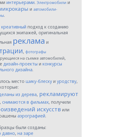
ыми
интерьерами
.
и
Электромобили
микрокары
и
автомобили-
.
ны
ы
креативный
подход к созданию
ущихся экипажей, оригинальная
реклама
льная
и
трации
,
фотографы
,
рующиеся на съемке автомобилей
ые
дизайн-проекты
и
конкурсы
льного дизайна
.
шлось место
шику-блеску
и
уродству
,
которые:
рекламируют
деланы из дерева
,
,
снимаются в фильмах
, получили
оизведений искусств
или
крашены
аэрографией
.
бразцы были созданы:
о давно
,
на заре