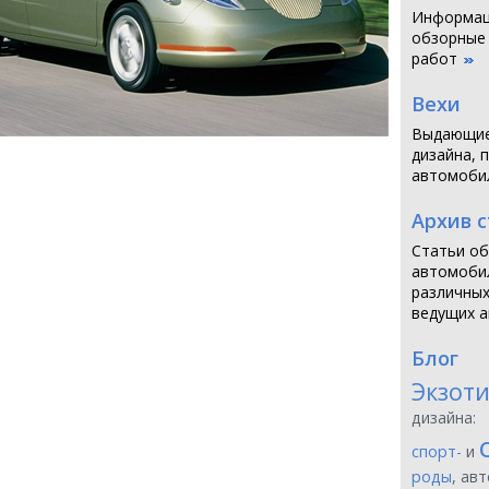
Информаци
обзорные
работ
Вехи
Выдающие
дизайна, 
автомоби
Архив 
Статьи об
автомобил
различных
ведущих а
Блог
Экзот
дизайна:
спорт-
и
роды
, ав