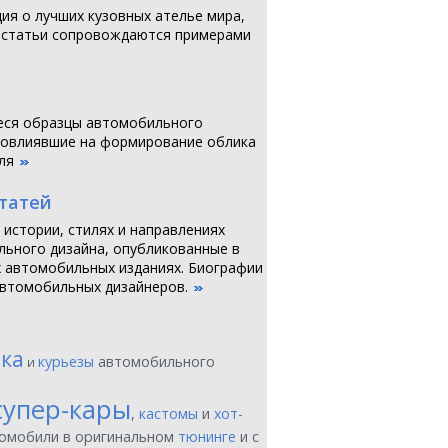
я о лучших кузовных ателье мира,
 статьи сопровождаются примерами
ся образцы автомобильного
повлиявшие на формирование облика
ля
статей
 истории, стилях и направлениях
ьного дизайна, опубликованные в
 автомобильных изданиях. Биографии
втомобильных дизайнеров.
ика
курьезы
автомобильного
и
супер-кары
,
кастомы
и
хот-
томобили в оригинальном
тюнинге
и с