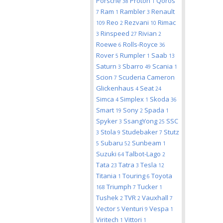
Porsche
Proton
Qoros
38
1
Ram
Rambler
Renault
7
1
3
Reo
Rezvani
Rimac
109
2
10
Rinspeed
Rivian
3
27
2
Roewe
Rolls-Royce
6
36
Rover
Rumpler
Saab
5
1
13
Saturn
Sbarro
Scania
3
49
1
Scion
Scuderia Cameron
7
Glickenhaus
Seat
4
24
Simca
Simplex
Skoda
4
1
36
Smart
Sony
Spada
19
2
1
Spyker
SsangYong
SSC
3
25
Stola
Studebaker
Stutz
3
9
7
Subaru
Sunbeam
5
52
1
Suzuki
Talbot-Lago
64
2
Tata
Tatra
Tesla
23
3
12
Titania
Touring
Toyota
1
6
Triumph
Tucker
168
7
1
Tushek
TVR
Vauxhall
2
2
7
Vector
Venturi
Vespa
5
9
1
Viritech
Vittori
1
1