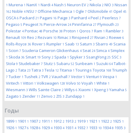
Murena
NamX
Nardi
Nash
Neuron EV
Nikola
NIO
Nissan
1
1
1
4
5
2
2
3
Noble
NSU
Officine Mechanica
Ogle
Oldsmobile
Opel
162
4
7
1
7
41
45
OSCA
Packard
Pagani
Paige
Panhard
Peel
Peerless
6
21
16
3
4
2
7
Pegaso
Peugeot
Pierce-Arrow
Pininfarina
Plymouth
5
76
24
27
23
Polestar
Pontiac
Porsche
Proton
Qoros
Ram
Rambler
4
48
38
1
7
1
3
Renault
Reo
Rezvani
Rimac
Rinspeed
Rivian
Roewe
109
2
10
3
27
2
6
Rolls-Royce
Rover
Rumpler
Saab
Saturn
Sbarro
Scania
36
5
1
13
3
49
Scion
Scuderia Cameron Glickenhaus
Seat
Simca
Simplex
1
7
4
24
4
Skoda
Smart
Sony
Spada
Spyker
SsangYong
SSC
1
36
19
2
1
3
25
3
Stola
Studebaker
Stutz
Subaru
Sunbeam
Suzuki
Talbot-
9
7
5
52
1
64
Lago
Tata
Tatra
Tesla
Titania
Touring
Toyota
Triumph
2
23
3
12
1
6
168
Tucker
Tushek
TVR
Vauxhall
Vector
Venturi
Vespa
7
1
2
2
7
5
9
1
Viritech
Vittori
Volkswagen
Volvo
Voyah
White
1
1
128
50
1
1
Wiesmann
Wills Sainte Claire
Willys
Xiaomi
Xpeng
Yamaha
3
2
6
1
3
5
Zagato
Zender
Zenvo
ZIS
Zundapp
5
11
2
3
1
Годы
1899
1901
1907
1911
1912
1913
1919
1921
1922
1925
1
1
2
1
2
2
1
1
2
1
1926
1927
1928
1929
1930
1931
1932
1933
1934
1935
1
6
6
4
4
4
7
10
8
3