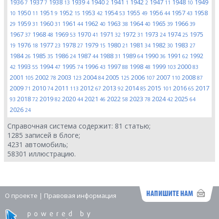
1936
1937
1938
1939
1940
1941
1942
1947
1948
1949
7
7
13
4
2
1
2
11
10
1950
1951
1952
1953
1954
1955
1956
1957
1958
10
11
9
15
42
53
49
44
43
1959
1960
1961
1962
1963
1964
1965
1966
29
31
31
44
40
38
40
39
39
1967
1968
1969
1970
1971
1972
1973
1974
1975
37
48
53
41
32
31
24
25
1976
1977
1978
1979
1980
1981
1982
1983
19
18
23
27
15
21
34
30
27
1984
1985
1986
1987
1988
1989
1990
1991
1992
26
35
24
44
31
64
36
62
1993
1994
1995
1996
1997
1998
1999
2000
42
55
47
74
43
88
48
103
83
2001
2002
2003
2004
2005
2006
2007
2008
105
78
123
84
125
107
110
87
2009
2010
2011
2012
2013
2014
2015
2016
2017
71
74
113
67
92
85
101
65
2018
2019
2020
2021
2022
2023
2024
2025
93
72
82
44
46
58
78
42
64
2026
24
Справочная система содержит:
81
статью;
1285
записей в блоге;
4231
автомобиль;
58301
иллюстрацию.
О проекте
|
Правовая информация