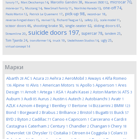
,
,
,
,
,
microcar
70
Marcello Gandini
38
luxury
11
Marc Deschamps
14
Maserati 3500
12
,
,
,
,
,
one-off
74
movie-car
11
Mustang
14
New Small Family
11
Norihiko Harada
13
,
,
,
,
pick-up
98
Paolo Martin
12
Patrick Le Quement
17
record-car
18
,
,
,
,
,
reverse-hinged doors
15
revival
13
Richard Teague
12
safety
22
scale model
11
,
,
,
,
scissor doors
46
shooting brake
50
single-seater
62
sliding doors
61
suicide doors
197
,
,
,
,
supercar
78
tandem
25
Streamline
20
,
,
,
,
,
Tom Tjaarda
24
ugly
25
transformer
14
truck
19
Uedelhoven Studios
14
virtual concept
14
Марки
Abarth
AC
Acura
Aehra
AeroMobil
Aiways
Alfa Romeo
28
5
23
2
3
4
Alpine
Alvis
American Motors
Apollo
Apperson
Ares
136
10
1
16
5
1
Design
Arnolt
Artega
ASA
Asahi Kasei
Aston Martin
ATS
11
1
1
1
2
56
3
Auburn
Audi
Aurus
Austin
Autech
Autobianchi
Avatr
3
85
2
6
2
3
1
AZLK
Aznom
Beijing
Bentley
Bertone
Bizzarrini
BMW
4
4
1
17
14
2
123
Bond
Borgward
Brabus
Brilliance
Bristol
Bugatti
Buick
1
2
2
2
5
55
57
BYD
Byton
Cadillac
Canoo
Capricorn
Carcerano
Cardi
2
2
71
4
1
4
8
Castagna
Caterham
Century
Chandler
Changan
Chery
6
2
1
2
9
18
Chevrolet
Chrysler
Cisitalia
Citroen
Coggiola
Colani
128
72
3
84
3
33