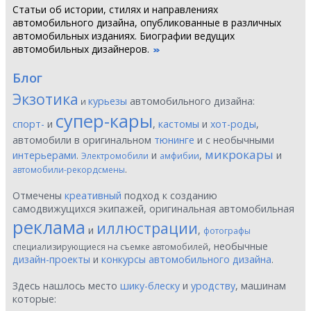
Статьи об истории, стилях и направлениях
автомобильного дизайна, опубликованные в различных
автомобильных изданиях. Биографии ведущих
автомобильных дизайнеров.
Блог
Экзотика
курьезы
автомобильного дизайна:
и
супер-кары
спорт-
и
,
кастомы
и
хот-роды
,
автомобили в оригинальном
тюнинге
и с необычными
микрокары
интерьерами
.
и
,
и
Электромобили
амфибии
.
автомобили-рекордсмены
Отмечены
креативный
подход к созданию
самодвижущихся экипажей, оригинальная автомобильная
реклама
иллюстрации
и
,
фотографы
, необычные
специализирующиеся на съемке автомобилей
дизайн-проекты
и
конкурсы автомобильного дизайна
.
Здесь нашлось место
шику-блеску
и
уродству
, машинам
которые: