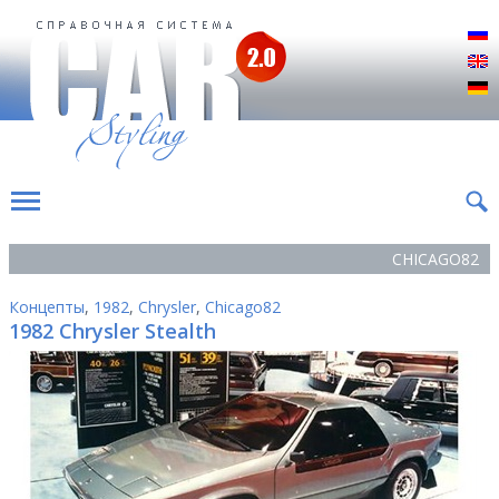
Р
E
D
CHICAGO82
Концепты
,
1982
,
Chrysler
,
Chicago82
1982 Chrysler Stealth