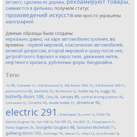
рекламируют товары
летают
,
сделаны из дерева
,
,
снимаются в фильмах
, получили статус
произведений искусств
или просто украшены
аэрографией
.
Данные образцы были созданы:
нереально давно
,
на заре автомобилестроения
, во
времена -
первой мировой
,
классических автомобилей
,
великой депрессии
,
второй мировой и сразу после неё
,
детройтского барокко и аэростиля
,
движения хиппи
,
нефтяного кризиса
,
рубленных форм
,
биодизайна
.
Теги:
,
,
,
,
,
.ru
38
3-wheeler
21
Aldo Brovarone
15
Alfa Romeo 1900
21
Alfa Romeo 6C 2500
11
,
,
,
,
,
autonomous
60
buggy
59
barchetta
32
bubble top
34
Bill Mitchell
12
butterfly doors
108
,
,
,
,
canopy
89
Calty
28
central driving position
45
,
,
,
,
dreamcar
90
Corvette
45
double bubble
27
Continental
12
electric
291
,
,
,
,
Exner
24
Ercole Spada
13
e-tron
12
,
,
,
,
,
Fiat 500
25
Fabrizio Giugiaro
16
Fiat 1100
12
Fiat 850
17
Filippo Sapino
11
,
,
,
Giorgetto Giugiaro
88
Giovanni Michelotti
71
Franco Scaglione
29
,
,
,
,
,
gullwing doors
102
hommage
19
idea car
11
J Mays
12
Larry Shinoda
14