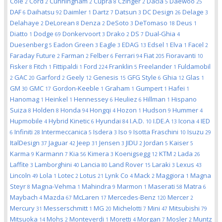
Cole
Cord
Cunningham
Cupra
Czinger
Dacia
Daewoo
2
2
2
8
2
5
25
DAF
Daihatsu
Daimler
Dartz
Datsun
DC Design
Delage
6
92
1
7
3
26
3
Delahaye
DeLorean
Denza
DeSoto
DeTomaso
Deus
2
8
2
3
18
1
Diatto
Dodge
Donkervoort
Drako
DS
Dual-Ghia
1
69
3
2
7
4
Duesenberg
Eadon Green
Eagle
EDAG
Edsel
Elva
Facel
5
3
3
13
1
1
2
Faraday Future
Farman
Felber
Ferrari
Fiat
Fioravanti
2
2
6
94
205
10
Fisker
Fitch
Fittipaldi
Ford
Franklin
Freelander
Fuldamobil
8
1
1
224
5
1
GAC
Garford
Geely
Genesis
GFG Style
Ghia
Glas
2
20
2
12
15
6
12
1
GM
GMC
Gordon-Keeble
Graham
Gumpert
Hafei
30
17
1
1
1
1
Hanomag
Heinkel
Hennessey
Heuliez
Hillman
Hispano
1
1
6
6
1
Suiza
Holden
Honda
Hongqi
Hozon
Hudson
Hummer
8
8
94
4
1
9
4
Hupmobile
Hybrid Kinetic
Hyundai
I.A.D.
I.DE.A
Icona
IED
4
6
84
10
13
4
Infiniti
Intermeccanica
Isdera
Iso
Isotta Fraschini
Isuzu
6
28
5
3
9
10
29
ItalDesign
Jaguar
Jeep
Jensen
JIDU
Jordan
Kaiser
37
42
31
3
2
5
5
Karma
Karmann
Kia
Kimera
Koenigsegg
KTM
Lada
9
7
56
3
12
2
26
Laffite
Lamborghini
Lancia
Land Rover
Laraki
Lexus
3
40
80
15
3
43
Lincoln
Lola
Lotec
Lotus
Lynk Co
Mack
Maggiora
Magna
49
1
2
21
4
2
1
Steyr
Magna-Vehma
Mahindra
Marmon
Maserati
Matra
8
1
9
1
58
6
Maybach
Mazda
McLaren
Mercedes-Benz
Mercer
4
67
17
120
2
Mercury
Messerschmitt
MG
Michelotti
Mini
Mitsubishi
31
1
20
7
47
79
Mitsuoka
Mohs
Monteverdi
Moretti
Morgan
Mosler
Muntz
14
2
1
4
7
2