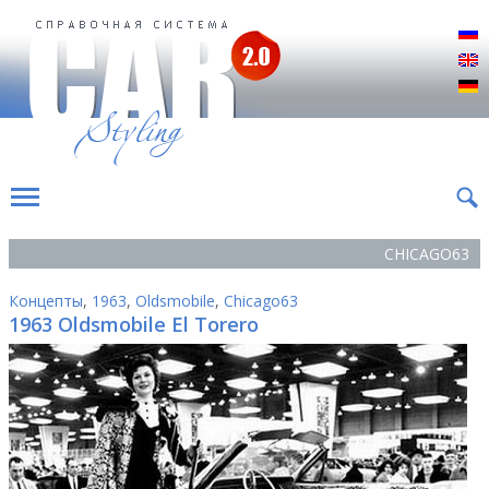
Р
E
D
CHICAGO63
Концепты
,
1963
,
Oldsmobile
,
Chicago63
1963 Oldsmobile El Torero