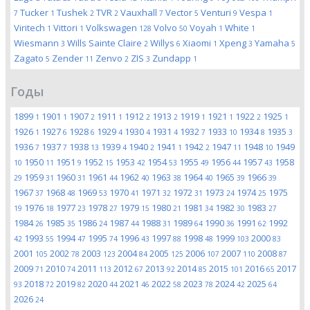
Tucker
Tushek
TVR
Vauxhall
Vector
Venturi
Vespa
7
1
2
2
7
5
9
1
Viritech
Vittori
Volkswagen
Volvo
Voyah
White
1
1
128
50
1
1
Wiesmann
Wills Sainte Claire
Willys
Xiaomi
Xpeng
Yamaha
3
2
6
1
3
5
Zagato
Zender
Zenvo
ZIS
Zundapp
5
11
2
3
1
Годы
1899
1901
1907
1911
1912
1913
1919
1921
1922
1925
1
1
2
1
2
2
1
1
2
1
1926
1927
1928
1929
1930
1931
1932
1933
1934
1935
1
6
6
4
4
4
7
10
8
3
1936
1937
1938
1939
1940
1941
1942
1947
1948
1949
7
7
13
4
2
1
2
11
10
1950
1951
1952
1953
1954
1955
1956
1957
1958
10
11
9
15
42
53
49
44
43
1959
1960
1961
1962
1963
1964
1965
1966
29
31
31
44
40
38
40
39
39
1967
1968
1969
1970
1971
1972
1973
1974
1975
37
48
53
41
32
31
24
25
1976
1977
1978
1979
1980
1981
1982
1983
19
18
23
27
15
21
34
30
27
1984
1985
1986
1987
1988
1989
1990
1991
1992
26
35
24
44
31
64
36
62
1993
1994
1995
1996
1997
1998
1999
2000
42
55
47
74
43
88
48
103
83
2001
2002
2003
2004
2005
2006
2007
2008
105
78
123
84
125
107
110
87
2009
2010
2011
2012
2013
2014
2015
2016
2017
71
74
113
67
92
85
101
65
2018
2019
2020
2021
2022
2023
2024
2025
93
72
82
44
46
58
78
42
64
2026
24