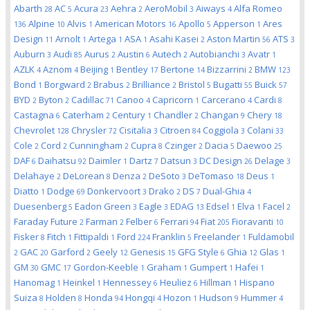
Abarth
AC
Acura
Aehra
AeroMobil
Aiways
Alfa Romeo
28
5
23
2
3
4
Alpine
Alvis
American Motors
Apollo
Apperson
Ares
136
10
1
16
5
1
Design
Arnolt
Artega
ASA
Asahi Kasei
Aston Martin
ATS
11
1
1
1
2
56
3
Auburn
Audi
Aurus
Austin
Autech
Autobianchi
Avatr
3
85
2
6
2
3
1
AZLK
Aznom
Beijing
Bentley
Bertone
Bizzarrini
BMW
4
4
1
17
14
2
123
Bond
Borgward
Brabus
Brilliance
Bristol
Bugatti
Buick
1
2
2
2
5
55
57
BYD
Byton
Cadillac
Canoo
Capricorn
Carcerano
Cardi
2
2
71
4
1
4
8
Castagna
Caterham
Century
Chandler
Changan
Chery
6
2
1
2
9
18
Chevrolet
Chrysler
Cisitalia
Citroen
Coggiola
Colani
128
72
3
84
3
33
Cole
Cord
Cunningham
Cupra
Czinger
Dacia
Daewoo
2
2
2
8
2
5
25
DAF
Daihatsu
Daimler
Dartz
Datsun
DC Design
Delage
6
92
1
7
3
26
3
Delahaye
DeLorean
Denza
DeSoto
DeTomaso
Deus
2
8
2
3
18
1
Diatto
Dodge
Donkervoort
Drako
DS
Dual-Ghia
1
69
3
2
7
4
Duesenberg
Eadon Green
Eagle
EDAG
Edsel
Elva
Facel
5
3
3
13
1
1
2
Faraday Future
Farman
Felber
Ferrari
Fiat
Fioravanti
2
2
6
94
205
10
Fisker
Fitch
Fittipaldi
Ford
Franklin
Freelander
Fuldamobil
8
1
1
224
5
1
GAC
Garford
Geely
Genesis
GFG Style
Ghia
Glas
2
20
2
12
15
6
12
1
GM
GMC
Gordon-Keeble
Graham
Gumpert
Hafei
30
17
1
1
1
1
Hanomag
Heinkel
Hennessey
Heuliez
Hillman
Hispano
1
1
6
6
1
Suiza
Holden
Honda
Hongqi
Hozon
Hudson
Hummer
8
8
94
4
1
9
4