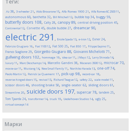
Теги:
,
,
,
,
,
.ru
38
3-wheeler
21
Aldo Brovarone
15
Alfa Romeo 1900
21
Alfa Romeo 6C 2500
11
,
,
,
,
,
autonomous
60
buggy
59
barchetta
32
bubble top
34
Bill Mitchell
12
butterfly doors
108
,
,
,
,
canopy
89
Calty
28
central driving position
45
,
,
,
,
dreamcar
90
Corvette
45
double bubble
27
Continental
12
electric
291
,
,
,
,
Exner
24
Ercole Spada
13
e-tron
12
,
,
,
,
,
Fiat 500
25
Fabrizio Giugiaro
16
Fiat 1100
12
Fiat 850
17
Filippo Sapino
11
,
,
,
Giorgetto Giugiaro
88
Giovanni Michelotti
71
Franco Scaglione
29
,
,
,
,
,
gullwing doors
102
hommage
19
idea car
11
J Mays
12
Larry Shinoda
14
,
,
,
,
,
microcar
70
Marcello Gandini
38
luxury
11
Marc Deschamps
14
Maserati 3500
12
,
,
,
,
,
one-off
74
movie-car
11
Mustang
14
New Small Family
11
Norihiko Harada
13
,
,
,
,
pick-up
98
Paolo Martin
12
Patrick Le Quement
17
record-car
18
,
,
,
,
,
reverse-hinged doors
15
revival
13
Richard Teague
12
safety
22
scale model
11
,
,
,
,
scissor doors
46
shooting brake
50
single-seater
62
sliding doors
61
suicide doors
197
,
,
,
,
supercar
78
tandem
25
Streamline
20
,
,
,
,
,
Tom Tjaarda
24
ugly
25
transformer
14
truck
19
Uedelhoven Studios
14
virtual concept
14
Марки