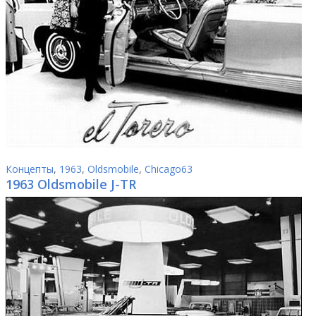
Концепты
,
1963
,
Oldsmobile
,
Chicago63
1963 Oldsmobile J-TR