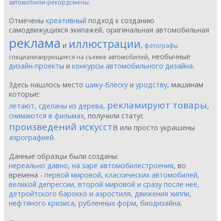
.
автомобили-рекордсмены
Отмечены
креативный
подход к созданию
самодвижущихся экипажей, оригинальная автомобильная
реклама
иллюстрации
и
,
фотографы
, необычные
специализирующиеся на съемке автомобилей
дизайн-проекты
и
конкурсы автомобильного дизайна
.
Здесь нашлось место
шику-блеску
и
уродству
, машинам
которые:
рекламируют товары
летают
,
сделаны из дерева
,
,
снимаются в фильмах
, получили статус
произведений искусств
или просто украшены
аэрографией
.
Данные образцы были созданы:
нереально давно
,
на заре автомобилестроения
, во
времена -
первой мировой
,
классических автомобилей
,
великой депрессии
,
второй мировой и сразу после неё
,
детройтского барокко и аэростиля
,
движения хиппи
,
нефтяного кризиса
,
рубленных форм
,
биодизайна
.