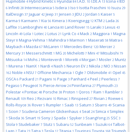
Hupmobile
Hybrid Kinetic
Hyundai
I.A.D.
I.DE.A
Icona
IED
4
6
84
10
13
4
Infiniti
Intermeccanica
Isdera
Iso
Isotta Fraschini
Isuzu
6
28
5
3
9
10
29
ItalDesign
Jaguar
Jeep
Jensen
JIDU
Jordan
Kaiser
37
42
31
3
2
5
5
Karma
Karmann
Kia
Kimera
Koenigsegg
KTM
Lada
9
7
56
3
12
2
26
Laffite
Lamborghini
Lancia
Land Rover
Laraki
Lexus
3
40
80
15
3
43
Lincoln
Lola
Lotec
Lotus
Lynk Co
Mack
Maggiora
Magna
49
1
2
21
4
2
1
Steyr
Magna-Vehma
Mahindra
Marmon
Maserati
Matra
8
1
9
1
58
6
Maybach
Mazda
McLaren
Mercedes-Benz
Mercer
4
67
17
120
2
Mercury
Messerschmitt
MG
Michelotti
Mini
Mitsubishi
31
1
20
7
47
79
Mitsuoka
Mohs
Monteverdi
Moretti
Morgan
Mosler
Muntz
14
2
1
4
7
2
Murena
NamX
Nardi
Nash
Neuron EV
Nikola
NIO
Nissan
1
1
1
4
5
2
2
3
Noble
NSU
Officine Mechanica
Ogle
Oldsmobile
Opel
162
4
7
1
7
41
45
OSCA
Packard
Pagani
Paige
Panhard
Peel
Peerless
6
21
16
3
4
2
7
Pegaso
Peugeot
Pierce-Arrow
Pininfarina
Plymouth
5
76
24
27
23
Polestar
Pontiac
Porsche
Proton
Qoros
Ram
Rambler
4
48
38
1
7
1
3
Renault
Reo
Rezvani
Rimac
Rinspeed
Rivian
Roewe
109
2
10
3
27
2
6
Rolls-Royce
Rover
Rumpler
Saab
Saturn
Sbarro
Scania
36
5
1
13
3
49
Scion
Scuderia Cameron Glickenhaus
Seat
Simca
Simplex
1
7
4
24
4
Skoda
Smart
Sony
Spada
Spyker
SsangYong
SSC
1
36
19
2
1
3
25
3
Stola
Studebaker
Stutz
Subaru
Sunbeam
Suzuki
Talbot-
9
7
5
52
1
64
Lago
Tata
Tatra
Tesla
Titania
Touring
Toyota
Triumph
2
23
3
12
1
6
168