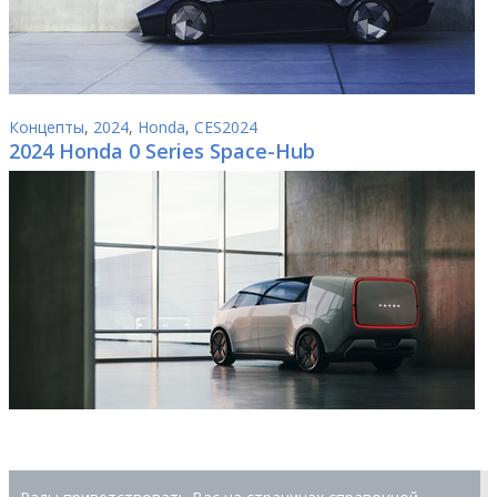
Концепты
,
2024
,
Honda
,
CES2024
2024 Honda 0 Series Space-Hub