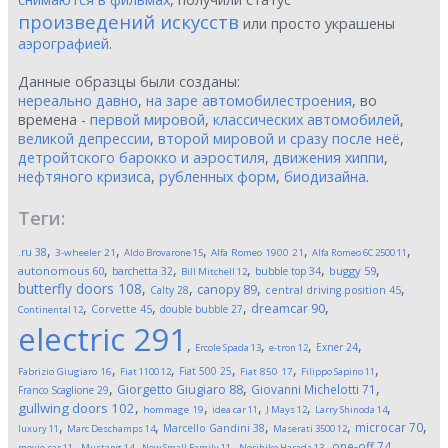
произведений искусств
или просто украшены
аэрографией
.
Данные образцы были созданы:
нереально давно
,
на заре автомобилестроения
, во
времена -
первой мировой
,
классических автомобилей
,
великой депрессии
,
второй мировой и сразу после неё
,
детройтского барокко и аэростиля
,
движения хиппи
,
нефтяного кризиса
,
рубленных форм
,
биодизайна
.
Теги:
,
,
,
,
,
.ru
38
3-wheeler
21
Aldo Brovarone
15
Alfa Romeo 1900
21
Alfa Romeo 6C 2500
11
,
,
,
,
,
autonomous
60
buggy
59
barchetta
32
bubble top
34
Bill Mitchell
12
butterfly doors
108
,
,
,
,
canopy
89
Calty
28
central driving position
45
,
,
,
,
dreamcar
90
Corvette
45
double bubble
27
Continental
12
electric
291
,
,
,
,
Exner
24
Ercole Spada
13
e-tron
12
,
,
,
,
,
Fiat 500
25
Fabrizio Giugiaro
16
Fiat 1100
12
Fiat 850
17
Filippo Sapino
11
,
,
,
Giorgetto Giugiaro
88
Giovanni Michelotti
71
Franco Scaglione
29
,
,
,
,
,
gullwing doors
102
hommage
19
idea car
11
J Mays
12
Larry Shinoda
14
,
,
,
,
,
microcar
70
Marcello Gandini
38
luxury
11
Marc Deschamps
14
Maserati 3500
12
,
,
,
,
,
one-off
74
movie-car
11
Mustang
14
New Small Family
11
Norihiko Harada
13