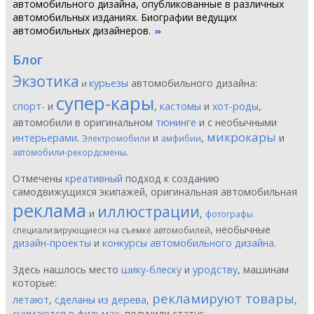
автомобильного дизайна, опубликованные в различных
автомобильных изданиях. Биографии ведущих
автомобильных дизайнеров.
Блог
Экзотика
курьезы
автомобильного дизайна:
и
супер-кары
спорт-
и
,
кастомы
и
хот-роды
,
автомобили в оригинальном
тюнинге
и с необычными
микрокары
интерьерами
.
и
,
и
Электромобили
амфибии
.
автомобили-рекордсмены
Отмечены
креативный
подход к созданию
самодвижущихся экипажей, оригинальная автомобильная
реклама
иллюстрации
и
,
фотографы
, необычные
специализирующиеся на съемке автомобилей
дизайн-проекты
и
конкурсы автомобильного дизайна
.
Здесь нашлось место
шику-блеску
и
уродству
, машинам
которые:
рекламируют товары
летают
,
сделаны из дерева
,
,
снимаются в фильмах
, получили статус