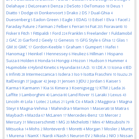
Delahaye
DeLorean
Denza
DeSoto
DeTomaso
Deus
2
8
2
3
18
1
Diatto
Dodge
Donkervoort
Drako
DS
Dual-Ghia
1
69
3
2
7
4
Duesenberg
Eadon Green
Eagle
EDAG
Edsel
Elva
Facel
5
3
3
13
1
1
2
Faraday Future
Farman
Felber
Ferrari
Fiat
Fioravanti
2
2
6
94
205
10
Fisker
Fitch
Fittipaldi
Ford
Franklin
Freelander
Fuldamobil
8
1
1
224
5
1
GAC
Garford
Geely
Genesis
GFG Style
Ghia
Glas
2
20
2
12
15
6
12
1
GM
GMC
Gordon-Keeble
Graham
Gumpert
Hafei
30
17
1
1
1
1
Hanomag
Heinkel
Hennessey
Heuliez
Hillman
Hispano
1
1
6
6
1
Suiza
Holden
Honda
Hongqi
Hozon
Hudson
Hummer
8
8
94
4
1
9
4
Hupmobile
Hybrid Kinetic
Hyundai
I.A.D.
I.DE.A
Icona
IED
4
6
84
10
13
4
Infiniti
Intermeccanica
Isdera
Iso
Isotta Fraschini
Isuzu
6
28
5
3
9
10
29
ItalDesign
Jaguar
Jeep
Jensen
JIDU
Jordan
Kaiser
37
42
31
3
2
5
5
Karma
Karmann
Kia
Kimera
Koenigsegg
KTM
Lada
9
7
56
3
12
2
26
Laffite
Lamborghini
Lancia
Land Rover
Laraki
Lexus
3
40
80
15
3
43
Lincoln
Lola
Lotec
Lotus
Lynk Co
Mack
Maggiora
Magna
49
1
2
21
4
2
1
Steyr
Magna-Vehma
Mahindra
Marmon
Maserati
Matra
8
1
9
1
58
6
Maybach
Mazda
McLaren
Mercedes-Benz
Mercer
4
67
17
120
2
Mercury
Messerschmitt
MG
Michelotti
Mini
Mitsubishi
31
1
20
7
47
79
Mitsuoka
Mohs
Monteverdi
Moretti
Morgan
Mosler
Muntz
14
2
1
4
7
2
Murena
NamX
Nardi
Nash
Neuron EV
Nikola
NIO
Nissan
1
1
1
4
5
2
2
3