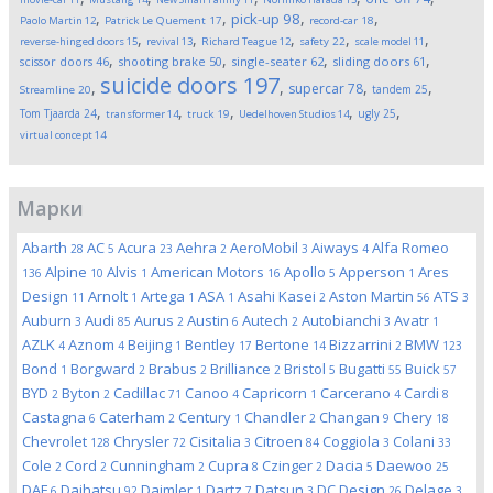
,
,
,
,
pick-up
98
Paolo Martin
12
Patrick Le Quement
17
record-car
18
,
,
,
,
,
reverse-hinged doors
15
revival
13
Richard Teague
12
safety
22
scale model
11
,
,
,
,
scissor doors
46
shooting brake
50
single-seater
62
sliding doors
61
suicide doors
197
,
,
,
,
supercar
78
tandem
25
Streamline
20
,
,
,
,
,
Tom Tjaarda
24
ugly
25
transformer
14
truck
19
Uedelhoven Studios
14
virtual concept
14
Марки
Abarth
AC
Acura
Aehra
AeroMobil
Aiways
Alfa Romeo
28
5
23
2
3
4
Alpine
Alvis
American Motors
Apollo
Apperson
Ares
136
10
1
16
5
1
Design
Arnolt
Artega
ASA
Asahi Kasei
Aston Martin
ATS
11
1
1
1
2
56
3
Auburn
Audi
Aurus
Austin
Autech
Autobianchi
Avatr
3
85
2
6
2
3
1
AZLK
Aznom
Beijing
Bentley
Bertone
Bizzarrini
BMW
4
4
1
17
14
2
123
Bond
Borgward
Brabus
Brilliance
Bristol
Bugatti
Buick
1
2
2
2
5
55
57
BYD
Byton
Cadillac
Canoo
Capricorn
Carcerano
Cardi
2
2
71
4
1
4
8
Castagna
Caterham
Century
Chandler
Changan
Chery
6
2
1
2
9
18
Chevrolet
Chrysler
Cisitalia
Citroen
Coggiola
Colani
128
72
3
84
3
33
Cole
Cord
Cunningham
Cupra
Czinger
Dacia
Daewoo
2
2
2
8
2
5
25
DAF
Daihatsu
Daimler
Dartz
Datsun
DC Design
Delage
6
92
1
7
3
26
3