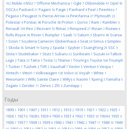
Noble
NSU
Officine Mechanica
Ogle
Oldsmobile
Opel
162
4
7
1
7
41
45
OSCA
Packard
Pagani
Paige
Panhard
Peel
Peerless
6
21
16
3
4
2
7
Pegaso
Peugeot
Pierce-Arrow
Pininfarina
Plymouth
5
76
24
27
23
Polestar
Pontiac
Porsche
Proton
Qoros
Ram
Rambler
4
48
38
1
7
1
3
Renault
Reo
Rezvani
Rimac
Rinspeed
Rivian
Roewe
109
2
10
3
27
2
6
Rolls-Royce
Rover
Rumpler
Saab
Saturn
Sbarro
Scania
36
5
1
13
3
49
Scion
Scuderia Cameron Glickenhaus
Seat
Simca
Simplex
1
7
4
24
4
Skoda
Smart
Sony
Spada
Spyker
SsangYong
SSC
1
36
19
2
1
3
25
3
Stola
Studebaker
Stutz
Subaru
Sunbeam
Suzuki
Talbot-
9
7
5
52
1
64
Lago
Tata
Tatra
Tesla
Titania
Touring
Toyota
Triumph
2
23
3
12
1
6
168
Tucker
Tushek
TVR
Vauxhall
Vector
Venturi
Vespa
7
1
2
2
7
5
9
1
Viritech
Vittori
Volkswagen
Volvo
Voyah
White
1
1
128
50
1
1
Wiesmann
Wills Sainte Claire
Willys
Xiaomi
Xpeng
Yamaha
3
2
6
1
3
5
Zagato
Zender
Zenvo
ZIS
Zundapp
5
11
2
3
1
Годы
1899
1901
1907
1911
1912
1913
1919
1921
1922
1925
1
1
2
1
2
2
1
1
2
1
1926
1927
1928
1929
1930
1931
1932
1933
1934
1935
1
6
6
4
4
4
7
10
8
3
1936
1937
1938
1939
1940
1941
1942
1947
1948
1949
7
7
13
4
2
1
2
11
10
1950
1951
1952
1953
1954
1955
1956
1957
1958